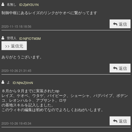
名無し
ID:ZjdiY2U1N
制御中枢にあるレイズのリンクがケオベに繋がってます
返信
2020-11-15 18:18:56
管理人
ID:NjFlOTM3M
>> 返信元
ありがとうございます。
返信
2020-10-26 21:31:45
よ
ID:NjhkZjVmN
８月から９月までに実装されたop
レイズ、ケオベ、ウタゲ、バイビーク、シェーシャ、バグパイプ、ポデン
コ、レオンハルト、アブサント、ロサ
の基地スキルを記入しました。
このウィキの編集は初めてなのでよろしくおねがいします。
返信
2020-10-26 19:45:34