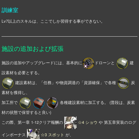
訓練室
Lv7以上のスキルは、ここでしか習得する事ができない。
施設の追加および拡張
施設の追加やアップグレードには、基本的に
ドローンと
建
設素材を必要とする。
建設素材は、「任務」や物資調達の「資源確保」で各種
炭
素材を獲得し、
加工所で
各種建設素材に加工する。 (普段は、炭素
材の状態で保管すると良い)
この際、第一章 1-12クリア報酬の
☆4 ショウ
や 第五章実装のログ
インボーナス
☆3 スポット
が、