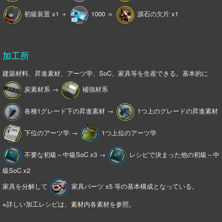
初級装置 x1 ＋
1000 ＝
源石の欠片 x1
加工所
建築材料、昇進素材、アーツ学、SoC、家具等を生産できる。基本的に
炭素材系 →
補強材系
各種1グレード下の昇進素材 →
1つ上のグレードの昇進素材
下位のアーツ学 →
1つ上位のアーツ学
不要な初級～中級SoC x3 →
レシピで決まった他の初級～中
級SoC x2
家具を分解して
家具パーツ x5 等の基本構成となっている。
※詳しい加工レシピは、
素材
内各素材を参照。