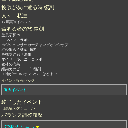
挽歌が灰に還る時 復刻
人々、私達
17章実装イベント
命ある者の旅 復刻
生息演算 #3
モンハンコラボ2
ポジションサッカーチャンピオンシップ
紅炎遣らう落葉 復刻
危機契約#5「滌墨」
マイリトルポニーコラボ
密林の病巣
緋染めのビロード 復刻
大地が一つのオレンジになるまで
イベント販売パック
過去イベント
終了したイベント
旧実装スケジュール
バランス調整履歴
新実装キャラ
▼