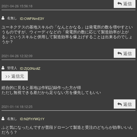
返信
2021-04-26 15:56:18
名無し
ID:OWFiNmE3Y
ユーネクテスの基地スキルの「なんとかなる」は発電所の数を増やすとい
うものですが、ウィーディなどの「発電所の数に応じて製造効率が上が
る」というスキルと併用して製造効率を爆上げすることは出来るのでしょ
うか？
返信
2021-04-26 12:32:09
管理人
ID:ZjQ0NzdlZ
>> 返信元
総合的に見ると基地は作戦記録作った方が得
ただし無視できる差だから足りない方を優先してもいい
返信
2021-01-14 18:12:25
名無し
ID:N2FhYWQ1Y
ふと気になったんですが普段ドローンて製造と受注のどちらが効率いいん
だろう？