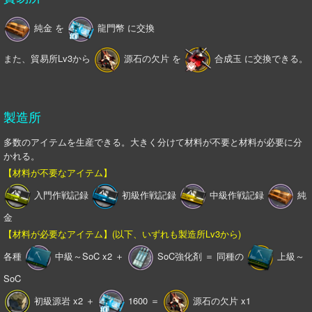
純金 を
龍門幣 に交換
また、貿易所Lv3から
源石の欠片 を
合成玉 に交換できる。
製造所
多数のアイテムを生産できる。大きく分けて材料が不要と材料が必要に分
かれる。
【材料が不要なアイテム】
入門作戦記録
初級作戦記録
中級作戦記録
純
金
【材料が必要なアイテム】(以下、いずれも製造所Lv3から)
各種
中級～SoC x2 ＋
SoC強化剤 ＝ 同種の
上級～
SoC
初級源岩 x2 ＋
1600 ＝
源石の欠片 x1