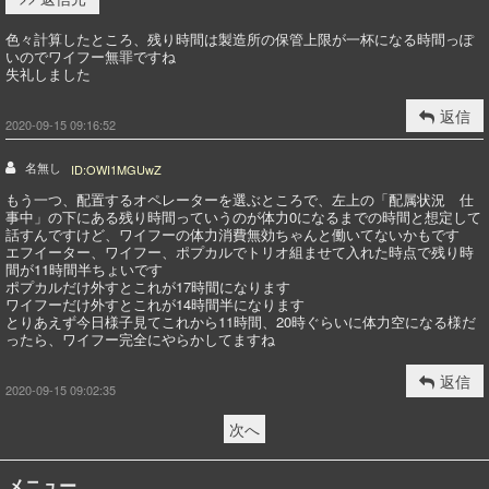
色々計算したところ、残り時間は製造所の保管上限が一杯になる時間っぽ
いのでワイフー無罪ですね
失礼しました
返信
2020-09-15 09:16:52
名無し
ID:OWI1MGUwZ
もう一つ、配置するオペレーターを選ぶところで、左上の「配属状況 仕
事中」の下にある残り時間っていうのが体力0になるまでの時間と想定して
話すんですけど、ワイフーの体力消費無効ちゃんと働いてないかもです
エフイーター、ワイフー、ポプカルでトリオ組ませて入れた時点で残り時
間が11時間半ちょいです
ポプカルだけ外すとこれが17時間になります
ワイフーだけ外すとこれが14時間半になります
とりあえず今日様子見てこれから11時間、20時ぐらいに体力空になる様だ
ったら、ワイフー完全にやらかしてますね
返信
2020-09-15 09:02:35
次へ
メニュー