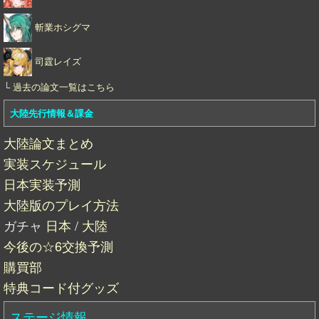
斬業ホシグマ
司霆レイズ
└
過去の論文一覧はこちら
大陸先行情報＆課金
大陸論文まとめ
実装スケジュール
日本実装予測
大陸版のプレイ方法
ガチャ
日本
/
大陸
今後の☆6交換予測
購買部
特典コード付グッズ
ステージ情報