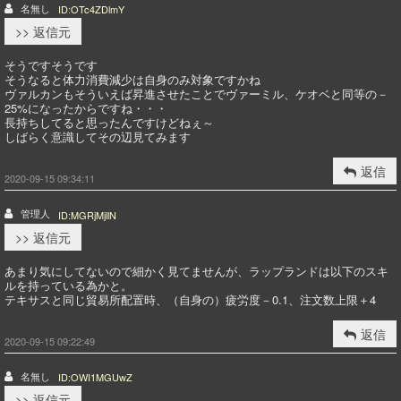
名無し
ID:OTc4ZDlmY
>> 返信元
そうですそうです
そうなると体力消費減少は自身のみ対象ですかね
ヴァルカンもそういえば昇進させたことでヴァーミル、ケオベと同等の－
25%になったからですね・・・
長持ちしてると思ったんですけどねぇ～
しばらく意識してその辺見てみます
返信
2020-09-15 09:34:11
管理人
ID:MGRjMjllN
>> 返信元
あまり気にしてないので細かく見てませんが、ラップランドは以下のスキ
ルを持っている為かと。
テキサスと同じ貿易所配置時、（自身の）疲労度－0.1、注文数上限＋4
返信
2020-09-15 09:22:49
名無し
ID:OWI1MGUwZ
>> 返信元