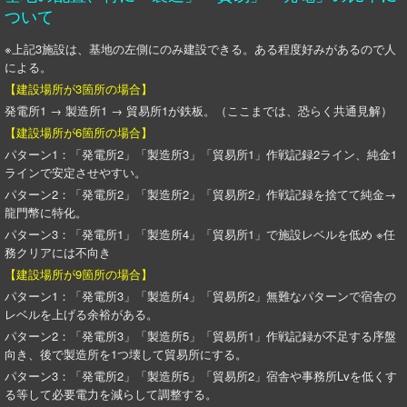
ついて
※上記3施設は、基地の左側にのみ建設できる。ある程度好みがあるので人
による。
【建設場所が3箇所の場合】
発電所1 → 製造所1 → 貿易所1が鉄板。（ここまでは、恐らく共通見解）
【建設場所が6箇所の場合】
パターン1：「発電所2」「製造所3」「貿易所1」作戦記録2ライン、純金1
ラインで安定させやすい。
パターン2：「発電所2」「製造所2」「貿易所2」作戦記録を捨てて純金→
龍門幣に特化。
パターン3：「発電所1」「製造所4」「貿易所1」で施設レベルを低め ※任
務クリアには不向き
【建設場所が9箇所の場合】
パターン1：「発電所3」「製造所4」「貿易所2」無難なパターンで宿舎の
レベルを上げる余裕がある。
パターン2：「発電所3」「製造所5」「貿易所1」作戦記録が不足する序盤
向き、後で製造所を1つ壊して貿易所にする。
パターン3：「発電所2」「製造所5」「貿易所2」宿舎や事務所Lvを低くす
る等して必要電力を減らして調整する。