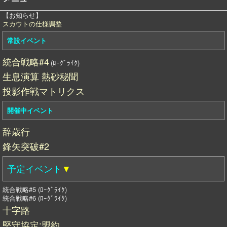
【お知らせ】
スカウトの仕様調整
常設イベント
統合戦略#4
(ﾛｰｸﾞﾗｲｸ)
生息演算 熱砂秘聞
投影作戦マトリクス
開催中イベント
辞歳行
鋒矢突破#2
予定イベント
▼
統合戦略#5 (ﾛｰｸﾞﾗｲｸ)
統合戦略#6 (ﾛｰｸﾞﾗｲｸ)
十字路
堅守協定:盟約