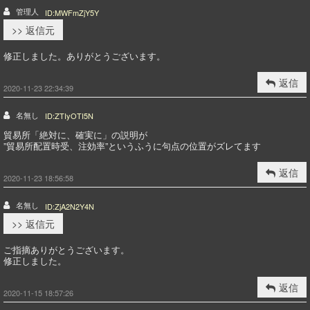
管理人
ID:MWFmZjY5Y
>> 返信元
修正しました。ありがとうございます。
返信
2020-11-23 22:34:39
名無し
ID:ZTIyOTI5N
貿易所「絶対に、確実に」の説明が
”貿易所配置時受、注効率”というふうに句点の位置がズレてます
返信
2020-11-23 18:56:58
名無し
ID:ZjA2N2Y4N
>> 返信元
ご指摘ありがとうございます。
修正しました。
返信
2020-11-15 18:57:26