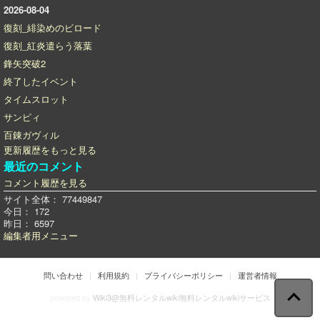
2026-08-04
復刻_緋染めのビロード
復刻_紅炎遣らう落葉
鋒矢突破2
終了したイベント
タイムスロット
サンピィ
百錬ガヴィル
更新履歴をもっと見る
最近のコメント
コメント履歴を見る
サイト全体：
77449847
今日：
172
昨日：
6597
編集者用メニュー
問い合わせ
利用規約
プライバシーポリシー
運営者情報
powered by
Wiki3@無料レンタルwiki無料レンタルwikiサービス