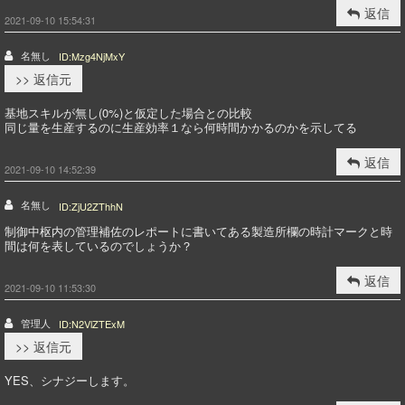
返信
2021-09-10 15:54:31
名無し
ID:Mzg4NjMxY
>> 返信元
基地スキルが無し(0%)と仮定した場合との比較
同じ量を生産するのに生産効率１なら何時間かかるのかを示してる
返信
2021-09-10 14:52:39
名無し
ID:ZjU2ZThhN
制御中枢内の管理補佐のレポートに書いてある製造所欄の時計マークと時
間は何を表しているのでしょうか？
返信
2021-09-10 11:53:30
管理人
ID:N2VlZTExM
>> 返信元
YES、シナジーします。