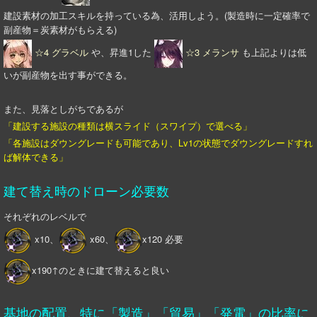
建設素材の加工スキルを持っている為、活用しよう。(製造時に一定確率で
副産物＝炭素材がもらえる)
☆4 グラベル
や、昇進1した
☆3 メランサ
も上記よりは低
いが副産物を出す事ができる。
また、見落としがちであるが
「建設する施設の種類は横スライド（スワイプ）で選べる」
「各施設はダウングレードも可能であり、Lv1の状態でダウングレードすれ
ば解体できる」
建て替え時のドローン必要数
それぞれのレベルで
x10、
x60、
x120 必要
x190↑のときに建て替えると良い
基地の配置、特に「製造」「貿易」「発電
」の比率に