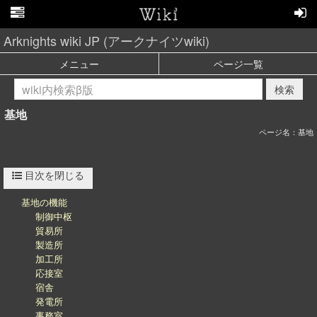
Arknights wiki JP (アークナイツwiki)
メニュー
ページ一覧
検索
基地
ページ名：基地
目次を閉じる
基地の機能
制御中枢
貿易所
製造所
加工所
応接室
宿舎
発電所
事務室