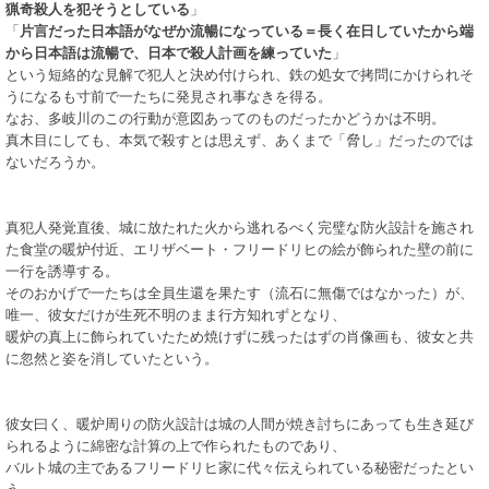
猟奇殺人を犯そうとしている
」
「
片言だった日本語がなぜか流暢になっている＝長く在日していたから端
から日本語は流暢で、日本で殺人計画を練っていた
」
という短絡的な見解で犯人と決め付けられ、鉄の処女で拷問にかけられそ
うになるも寸前で一たちに発見され事なきを得る。
なお、多岐川のこの行動が意図あってのものだったかどうかは不明。
真木目にしても、本気で殺すとは思えず、あくまで「脅し」だったのでは
ないだろうか。
真犯人発覚直後、城に放たれた火から逃れるべく完璧な防火設計を施され
た食堂の暖炉付近、エリザベート・フリードリヒの絵が飾られた壁の前に
一行を誘導する。
そのおかげで一たちは全員生還を果たす（流石に無傷ではなかった）が、
唯一、彼女だけが生死不明のまま行方知れずとなり、
暖炉の真上に飾られていたため焼けずに残ったはずの肖像画も、彼女と共
に忽然と姿を消していたという。
彼女曰く、暖炉周りの防火設計は城の人間が焼き討ちにあっても生き延び
られるように綿密な計算の上で作られたものであり、
バルト城の主であるフリードリヒ家に代々伝えられている秘密だったとい
う。