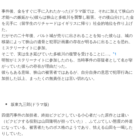
事件後、金をすぐに手に入れたかった(ドラマ版では、それに加えて狭山の
才能への嫉妬から)彼らは狭山と多岐川を襲撃し殺害。その後山分けした金
を元手に（留学生のリチャードはイギリスに帰り）社会的地位を作り上げ
た。
だがその二十年後、バルト城が売りに出されることを知った彼らは、城の
移築によって狭山の遺骨と犯罪計画書の存在が明るみに出ることを恐れ、
ミステリーナイトに参加。
そこで、実は生き延びていた多岐川の復讐を受けることに…。
*1
明智がミステリーナイトに参加したのも、当時事件の容疑者として名が挙
がっていた彼らの存在が理由だった。
彼らもある意味、狭山の被害者ではあるが、自分自身の意思で犯罪行為に
加担した以上、まったくの無責任とは言い切れない。
坂東九三郎(ドラマ版)
四億円事件の加担者。終始ビクビクしている小心者だった原作とは違い
（ビクビクする役割は山田隆明が担っていた）、ふてぶてしい態度の外道
になっている。被害者たちのボス格のようであり、怯える山田を一喝した
りしていた。