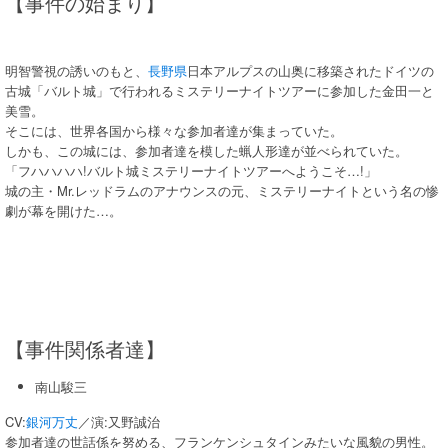
【事件の始まり】
明智警視の誘いのもと、
長野県
日本アルプスの山奥に移築されたドイツの
古城「バルト城」で行われるミステリーナイトツアーに参加した金田一と
美雪。
そこには、世界各国から様々な参加者達が集まっていた。
しかも、この城には、参加者達を模した蝋人形達が並べられていた。
「フハハハハ!バルト城ミステリーナイトツアーへようこそ…!」
城の主・Mr.レッドラムのアナウンスの元、ミステリーナイトという名の惨
劇が幕を開けた…。
【事件関係者達】
南山駿三
CV:
銀河万丈
／演:又野誠治
参加者達の世話係を努める、フランケンシュタインみたいな風貌の男性。