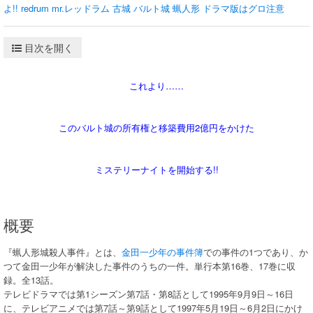
よ!!
redrum
mr.レッドラム
古城
バルト城
蝋人形
ドラマ版はグロ注意
目次を開く
これより……
このバルト城の所有権と移築費用2億円をかけた
ミステリーナイトを開始する!!
概要
『蝋人形城殺人事件』とは、
金田一少年の事件簿
での事件の1つであり、か
つて金田一少年が解決した事件のうちの一件。単行本第16巻、17巻に収
録。全13話。
テレビドラマでは第1シーズン第7話・第8話として1995年9月9日～16日
に、テレビアニメでは第7話～第9話として1997年5月19日～6月2日にかけ