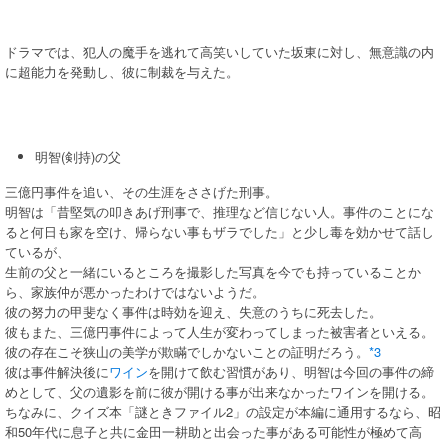
ドラマでは、犯人の魔手を逃れて高笑いしていた坂東に対し、無意識の内
に超能力を発動し、彼に制裁を与えた。
明智(剣持)の父
三億円事件を追い、その生涯をささげた刑事。
明智は「昔堅気の叩きあげ刑事で、推理など信じない人。事件のことにな
ると何日も家を空け、帰らない事もザラでした」と少し毒を効かせて話し
ているが、
生前の父と一緒にいるところを撮影した写真を今でも持っていることか
ら、家族仲が悪かったわけではないようだ。
彼の努力の甲斐なく事件は時効を迎え、失意のうちに死去した。
彼もまた、三億円事件によって人生が変わってしまった被害者といえる。
彼の存在こそ狭山の美学が欺瞞でしかないことの証明だろう。
*3
彼は事件解決後に
ワイン
を開けて飲む習慣があり、明智は今回の事件の締
めとして、父の遺影を前に彼が開ける事が出来なかったワインを開ける。
ちなみに、クイズ本「謎ときファイル2」の設定が本編に通用するなら、昭
和50年代に息子と共に金田一耕助と出会った事がある可能性が極めて高