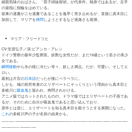
細面気味のおばさん。「双子姉妹探偵」が代表作。独身ではあるが、左手
の薬指に指輪をはめている。
坂東の遺書がニセ遺書であることを逸早く突き止めるが、直後に真木目に
加担して、マリアを
拷問
しようとするなど過激さも発揮。
マリア・フリードリヒ
CV:笠原弘子／演:ビアンカ・アレン
ドイツ警察の最年少監察医。妖艶な女性だが、まだ19歳という若さの美少
女である。
瞬間移動
やら氷の様に冷たい等々、妖しさ満点。だが、可愛い。そしてエ
ロい。
最初は片言の
日本語
だったが後にペラペラに。
しかも、城の前所有者のエリザベートにそっくりという理由から真木目と
多岐川に
吸血鬼
と疑われ、拷問されかける。
アニメ版ではカットされたものの、ドラマ版ではエリザベートの子孫であ
るが、そのために自分が吸血鬼であると思い込んでおり、
原作とは逆に、エリザベートを知る真木目を殺そうとする展開になった。
これ
の多岐川声の子が名前の由来かも。
寝間着はシースルーのネグリジェ。下着は付けておらず、お尻と乳首が薄
っすら見えていた。