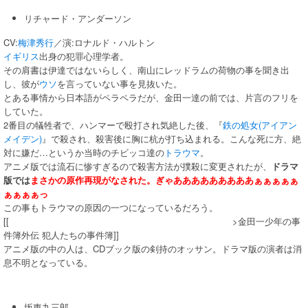
リチャード・アンダーソン
CV:
梅津秀行
／演:ロナルド・ハルトン
イギリス
出身の犯罪心理学者。
その肩書は伊達ではないらしく、南山にレッドラムの荷物の事を聞き出
し、彼が
ウソ
を言っていない事を見抜いた。
とある事情から日本語がペラペラだが、金田一達の前では、片言のフリを
していた。
2番目の犠牲者で、ハンマーで殴打され気絶した後、『
鉄の処女(アイアン
メイデン)
』で殺され、殺害後に胸に杭が打ち込まれる。こんな死に方、絶
対に嫌だ…というか当時のチビッコ達の
トラウマ
。
アニメ版では流石に惨すぎるので殺害方法が撲殺に変更されたが、
ドラマ
版では
まさかの原作再現がなされた。ぎゃあああああああああぁぁぁぁぁ
ぁぁぁぁっ
この事もトラウマの原因の一つになっているだろう。
[[
ちなみにやった当人も「エグい」とドン引きしていた。
>金田一少年の事
件簿外伝 犯人たちの事件簿]]
アニメ版の中の人は、CDブック版の剣持のオッサン。ドラマ版の演者は消
息不明となっている。
坂東九三郎