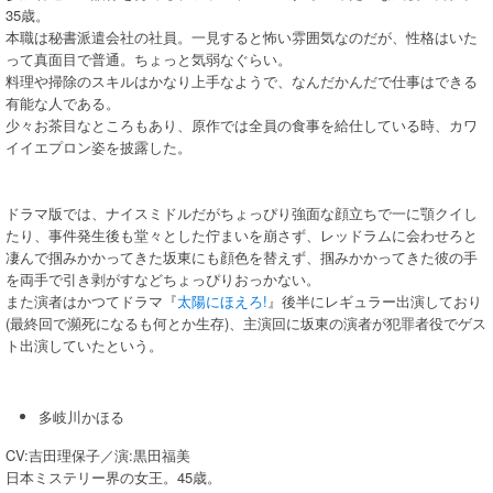
35歳。
本職は秘書派遣会社の社員。一見すると怖い雰囲気なのだが、性格はいた
って真面目で普通。ちょっと気弱なぐらい。
料理や掃除のスキルはかなり上手なようで、なんだかんだで仕事はできる
有能な人である。
少々お茶目なところもあり、原作では全員の食事を給仕している時、カワ
イイエプロン姿を披露した。
ドラマ版では、ナイスミドルだがちょっぴり強面な顔立ちで一に顎クイし
たり、事件発生後も堂々とした佇まいを崩さず、レッドラムに会わせろと
凄んで掴みかかってきた坂東にも顔色を替えず、掴みかかってきた彼の手
を両手で引き剥がすなどちょっぴりおっかない。
また演者はかつてドラマ『
太陽にほえろ!
』後半にレギュラー出演しており
(最終回で瀕死になるも何とか生存)、主演回に坂東の演者が犯罪者役でゲス
ト出演していたという。
多岐川かほる
CV:吉田理保子／演:黒田福美
日本ミステリー界の女王。45歳。