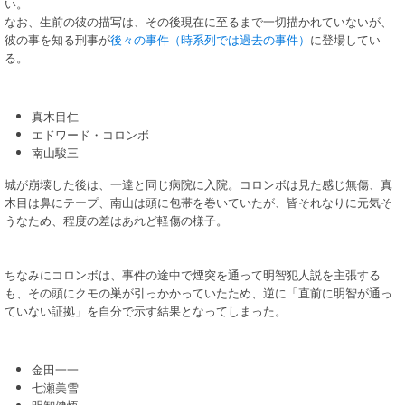
い。
なお、生前の彼の描写は、その後現在に至るまで一切描かれていないが、
彼の事を知る刑事が
後々の事件（時系列では過去の事件）
に登場してい
る。
真木目仁
エドワード・コロンボ
南山駿三
城が崩壊した後は、一達と同じ病院に入院。コロンボは見た感じ無傷、真
木目は鼻にテープ、南山は頭に包帯を巻いていたが、皆それなりに元気そ
うなため、程度の差はあれど軽傷の様子。
ちなみにコロンボは、事件の途中で煙突を通って明智犯人説を主張する
も、その頭にクモの巣が引っかかっていたため、逆に「直前に明智が通っ
ていない証拠」を自分で示す結果となってしまった。
金田一一
七瀬美雪