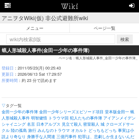
アニヲタWiki(仮) 非公式避難所wiki
メニュー
ページ一覧
検索
蝋人形城殺人事件(金田一少年の事件簿)
ページ名：蝋人形城殺人事件_金田一少年の事件簿_
登録日
：2011/05/23(月) 00:25:43
更新日
：2026/06/13 Sat 17:29:57
所要時間
：約 23 分で読めます
▽
タグ一覧
金田一少年の事件簿
金田一少年シリーズエピソード項目
堂本版金田一
蝋
人形城殺人事件
明智健悟
トラウマ回
犯人たちの事件簿
アイアンメイデン
シャイニング
名言
日本アルプス
見立て殺人
密室殺人
城
クローズドサー
クル
陸の孤島
旅行
みんなのトラウマ
オカルト
どっちもどっち
事実は小
説より奇なり
身勝手な人間達
三億円事件
犯罪は、悲劇しか生まないんだ