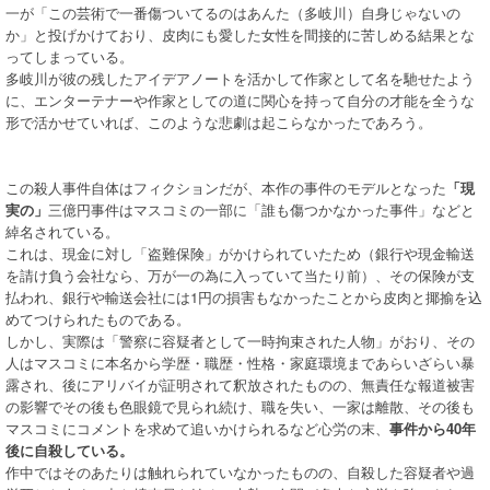
一が「この芸術で一番傷ついてるのはあんた（多岐川）自身じゃないの
か」と投げかけており、皮肉にも愛した女性を間接的に苦しめる結果とな
ってしまっている。
多岐川が彼の残したアイデアノートを活かして作家として名を馳せたよう
に、エンターテナーや作家としての道に関心を持って自分の才能を全うな
形で活かせていれば、このような悲劇は起こらなかったであろう。
この殺人事件自体はフィクションだが、本作の事件のモデルとなった
「現
実の」
三億円事件はマスコミの一部に「誰も傷つかなかった事件」などと
綽名されている。
これは、現金に対し「盗難保険」がかけられていたため（銀行や現金輸送
を請け負う会社なら、万が一の為に入っていて当たり前）、その保険が支
払われ、銀行や輸送会社には1円の損害もなかったことから皮肉と揶揄を込
めてつけられたものである。
しかし、実際は「警察に容疑者として一時拘束された人物」がおり、その
人はマスコミに本名から学歴・職歴・性格・家庭環境まであらいざらい暴
露され、後にアリバイが証明されて釈放されたものの、無責任な報道被害
の影響でその後も色眼鏡で見られ続け、職を失い、一家は離散、その後も
マスコミにコメントを求めて追いかけられるなど心労の末、
事件から40年
後に自殺している。
作中ではそのあたりは触れられていなかったものの、自殺した容疑者や過