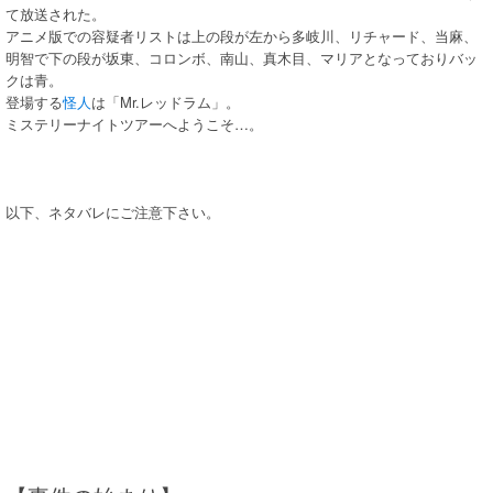
て放送された。
アニメ版での容疑者リストは上の段が左から多岐川、リチャード、当麻、
明智で下の段が坂東、コロンボ、南山、真木目、マリアとなっておりバッ
クは青。
登場する
怪人
は「Mr.レッドラム」。
ミステリーナイトツアーへようこそ…。
以下、ネタバレにご注意下さい。