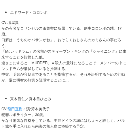
エドワード・コロンボ
CV:塩屋翼
かの有名なロサンゼルス市警察に所属している、刑事コロンボの甥。17
歳。
口癖は「うちのオバサンがね」。おそらくおじさんのカミさんの事だろ
う。
「Mr.レッドラム」の名前がスティーブン・キングの『シャイニング』に由
来することを指摘した他、
逆さまにすると「MURDER」＝殺人の意味になることで、メンバーの中に
レッドラムが潜伏していると推測する。
中盤、明智が容疑者であることを指摘するが、それを証明するための行動
が、逆に明智の無実を証明することに…
真木目仁／真木目ひとみ
CV:
龍田直樹
／演:芳本美代子
犯罪ルポライター。30歳。
かなり陽気な性格をしている。中世ドイツの城にはちょっと詳しく、バル
ト城を手に入れたら南海の無人島に移築する予定。