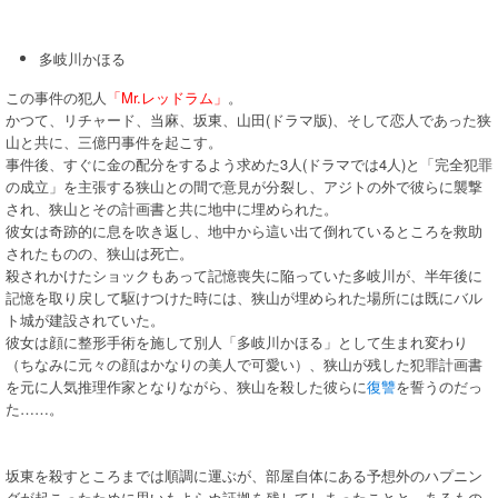
多岐川かほる
この事件の犯人
「Mr.レッドラム」
。
かつて、リチャード、当麻、坂東、山田(ドラマ版)、そして恋人であった狭
山と共に、三億円事件を起こす。
事件後、すぐに金の配分をするよう求めた3人(ドラマでは4人)と「完全犯罪
の成立」を主張する狭山との間で意見が分裂し、アジトの外で彼らに襲撃
され、狭山とその計画書と共に地中に埋められた。
彼女は奇跡的に息を吹き返し、地中から這い出て倒れているところを救助
されたものの、狭山は死亡。
殺されかけたショックもあって記憶喪失に陥っていた多岐川が、半年後に
記憶を取り戻して駆けつけた時には、狭山が埋められた場所には既にバル
ト城が建設されていた。
彼女は顔に整形手術を施して別人「多岐川かほる」として生まれ変わり
（ちなみに元々の顔はかなりの美人で可愛い）、狭山が残した犯罪計画書
を元に人気推理作家となりながら、狭山を殺した彼らに
復讐
を誓うのだっ
た……。
坂東を殺すところまでは順調に運ぶが、部屋自体にある予想外のハプニン
グが起こったために思いもよらぬ証拠を残してしまったことと、あるもの