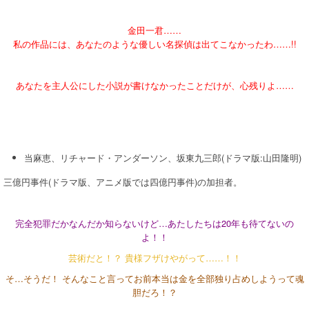
金田一君……
私の作品には、あなたのような優しい名探偵は出てこなかったわ……!!
あなたを主人公にした小説が書けなかったことだけが、心残りよ……
当麻恵、リチャード・アンダーソン、坂東九三郎(ドラマ版:山田隆明)
三億円事件(ドラマ版、アニメ版では四億円事件)の加担者。
完全犯罪だかなんだか知らないけど…あたしたちは20年も待てないの
よ！！
芸術だと！？ 貴様フザけやがって……！！
そ…そうだ！ そんなこと言ってお前本当は金を全部独り占めしようって魂
胆だろ！？