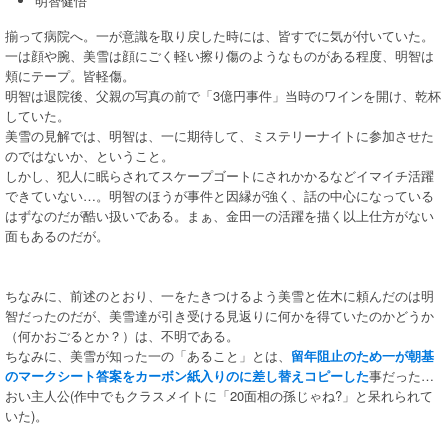
明智健悟
揃って病院へ。一が意識を取り戻した時には、皆すでに気が付いていた。
一は顔や腕、美雪は顔にごく軽い擦り傷のようなものがある程度、明智は
頬にテープ。皆軽傷。
明智は退院後、父親の写真の前で「3億円事件」当時のワインを開け、乾杯
していた。
美雪の見解では、明智は、一に期待して、ミステリーナイトに参加させた
のではないか、ということ。
しかし、犯人に眠らされてスケープゴートにされかかるなどイマイチ活躍
できていない…。明智のほうが事件と因縁が強く、話の中心になっている
はずなのだが酷い扱いである。まぁ、金田一の活躍を描く以上仕方がない
面もあるのだが。
ちなみに、前述のとおり、一をたきつけるよう美雪と佐木に頼んだのは明
智だったのだが、美雪達が引き受ける見返りに何かを得ていたのかどうか
（何かおごるとか？）は、不明である。
ちなみに、美雪が知った一の「あること」とは、
留年阻止のため一が朝基
のマークシート答案をカーボン紙入りのに差し替えコピーした
事だった…
おい主人公(作中でもクラスメイトに「20面相の孫じゃね?」と呆れられて
いた)。