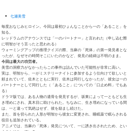
七瀬美雪
毎度おなじみヒロイン。今回は最初ひょんなことから一の「あること」を
知る。
レッドラムのアナウンスでは「一のパートナー」と言われた（申し込む際
に明智がそう言ったと思われる）
ウォーミングアップの推理クイズの際、当麻の「死体」の第一発見者とな
ったが、なぜその時間そこにいたのかなど、発見の経緯は不明のまま。
今回は最大の功労者。
美雪の洞察力がなかったらこの事件は詰んでいた可能性が非常に高い。
実は、明智から、一がミステリーナイトに参加するよう仕向けて欲しいと
頼まれていて、佐木とともに実行、佐木は同行しなかったが、彼女は一の
パートナーとして同行した（「あること」についての「口止め料」でもあ
る）
ドラマ版では、ある人物の遺骨を発見するが、坂東によって一ともども生
き埋めにされ、真木目に助けられた。ちなみに、生き埋めになっている間
は、一と違って気絶はせず、彼を励まし続けた。
また、首を切られた人形が明智から彼女に変更され、睡眠薬で眠らされる
役目も追加されている。
アニメでは、当麻の「死体」発見について、一に誘き出されたため、とい