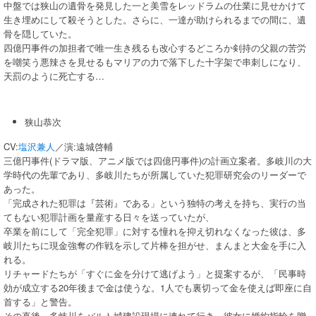
中盤では狭山の遺骨を発見した一と美雪をレッドラムの仕業に見せかけて
生き埋めにして殺そうとした。さらに、一達が助けられるまでの間に、遺
骨を隠していた。
四億円事件の加担者で唯一生き残るも改心するどころか剣持の父親の苦労
を嘲笑う悪辣さを見せるもマリアの力で落下した十字架で串刺しになり、
天罰のように死亡する…
狭山恭次
CV:
塩沢兼人
／演:遠城啓輔
三億円事件(ドラマ版、アニメ版では四億円事件)の計画立案者。多岐川の大
学時代の先輩であり、多岐川たちが所属していた犯罪研究会のリーダーで
あった。
「完成された犯罪は『芸術』である」という独特の考えを持ち、実行の当
てもない犯罪計画を量産する日々を送っていたが、
卒業を前にして「完全犯罪」に対する憧れを抑え切れなくなった彼は、多
岐川たちに現金強奪の作戦を示して片棒を担がせ、まんまと大金を手に入
れる。
リチャードたちが「すぐに金を分けて逃げよう」と提案するが、「民事時
効が成立する20年後まで金は使うな。1人でも裏切って金を使えば即座に自
首する」と警告。
その直後、多岐川をバルト城建設現場に連れて行き、彼女に婚約指輪を贈