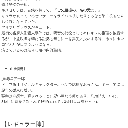
銭形平次の子孫。
キメゼリフは、古銭を持って、「
ご先祖様の、名の元に。
」
キャラが被っているせいか、一をライバル視したりするなど準主役的な立
ち位置になっていた。
フリフリブラウスがキュート。
最初の当麻人形殺人事件では、明智の代役としてキレキレの推理を披露す
るが、中盤以降は確たる証拠も無しに一を真犯人扱いする等、徐々にポン
コツぶりが目立つようになる。
演じているのは若りし頃の内野聖陽。
山田隆明
演:赤星昇一郎
ドラマ版オリジナルキャラクター。ハゲで臆病なおっさん。キャラ的には
原作の坂東に近い。
職業は弁護士。殺されることに思い当たる節があり、終始怯えていた。
3番目に首を切断されて殺害(原作では3番目は坂東だった)。
【レギュラー陣】