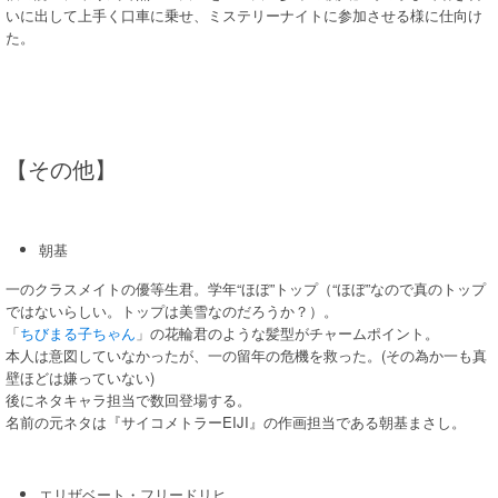
いに出して上手く口車に乗せ、ミステリーナイトに参加させる様に仕向け
た。
【その他】
朝基
一のクラスメイトの優等生君。学年“ほぼ”トップ（“ほぼ”なので真のトップ
ではないらしい。トップは美雪なのだろうか？）。
「
ちびまる子ちゃん
」の花輪君のような髪型がチャームポイント。
本人は意図していなかったが、一の留年の危機を救った。(その為か一も真
壁ほどは嫌っていない)
後にネタキャラ担当で数回登場する。
名前の元ネタは『サイコメトラーEIJI』の作画担当である朝基まさし。
エリザベート・フリードリヒ