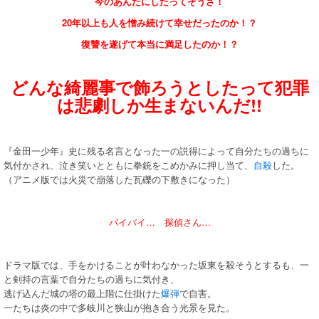
今のあんたにしたってそうさ！
20年以上も人を憎み続けて幸せだったのか！？
復讐を遂げて本当に満足したのか！？
どんな綺麗事で飾ろうとしたって犯罪
は悲劇しか生まないんだ!!
『金田一少年』史に残る名言となった一の説得によって自分たちの過ちに
気付かされ、泣き笑いとともに拳銃をこめかみに押し当て、
自殺
した。
（アニメ版では火災で崩落した瓦礫の下敷きになった）
バイバイ… 探偵さん…
ドラマ版では、手をかけることが叶わなかった坂東を殺そうとするも、一
と剣持の言葉で自分たちの過ちに気付き、
逃げ込んだ城の塔の最上階に仕掛けた
爆弾
で自害。
一たちは炎の中で多岐川と狭山が抱き合う光景を見た。