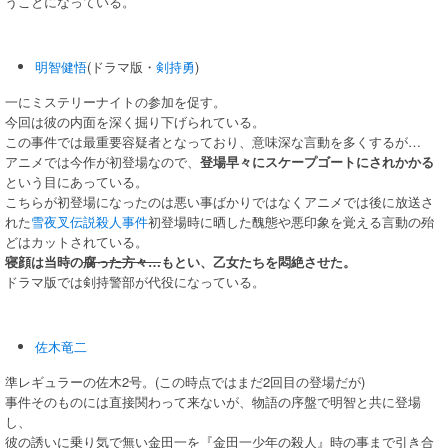
うことになっている。
明智健悟
(ドラマ版・
剣持勇
)
一にミステリーナイトの参加を促す。
今回は彼の内面を深く掘り下げられている。
この事件では最重要容疑者となっており、意味深な言動を多くするが…
アニメでは今作が初登場なので、
登場早々にスケープゴートにされかかる
という目にあっている。
こちらが初登場になったのは悪い事ばかりではなくアニメでは後に放送さ
れた
雪夜叉伝説殺人事件
初登場時に晒した醜態や悪印象を覚える言動の殆
どはカットされている。
寝顔は当時の
腐った方々…
もとい、乙女たちを悶絶させた。
ドラマ版では剣持警部が代役になっている。
佐木竜二
準レギュラーの佐木2号。(この時点ではまだ2回目の登場だが)
事件そのものには直接関わって来ないが、物語の序盤で明智と共に登場
し、
彼の誘いに乗り気で無い金田一を『金田一少年の殺人』時の事まで引き合