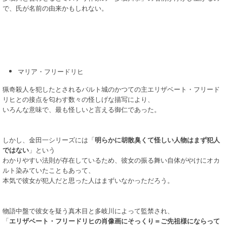
で、氏が名前の由来かもしれない。
マリア・フリードリヒ
猟奇殺人を犯したとされるバルト城のかつての主エリザベート・フリード
リヒとの接点を匂わす数々の怪しげな描写により、
いろんな意味で、最も怪しいと言える御仁であった。
しかし、金田一シリーズには「
明らかに胡散臭くて怪しい人物はまず犯人
ではない
」という
わかりやすい法則が存在しているため、彼女の振る舞い自体がやけにオカ
ルト染みていたこともあって、
本気で彼女が犯人だと思った人はまずいなかっただろう。
物語中盤で彼女を疑う真木目と多岐川によって監禁され、
「
エリザベート・フリードリヒの肖像画にそっくり＝ご先祖様にならって