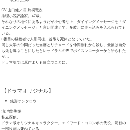
CV:山口健／演:片桐竜次
推理小説評論家。47歳。
それなりの地位にあるようだが小心者な上、ダイイングメッセージを「ダ
イニングメッセージ」と言い間違えて、多岐川に突っ込みを入れられても
いる。
3番目の犠牲者で人形同様、首吊り死体となっていた。
同じ大学の仲間だった当麻とリチャードを仲間割れから殺し、最後は自分
も死を選ぶことにしたとレッドラムの声でボイスレコーダーから語られた
が…
ドラマ版では原作よりも目立つことに。
【ドラマオリジナル】
銭形ケンタロウ
演:内野聖陽
私立探偵。
ドラマ版オリジナルキャラクター。エドワード・コロンボの代役。明智の
一部役割も兼ねている。