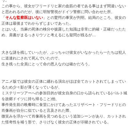
この事から、彼女がフリードリヒ家の血筋の者である事はまず間違いない
と思われるのだが、後に明智警視がドイツ警察に問い合わせた所、
「
そんな監察医はいない
」との驚愕の事実が判明。結局のところ、彼女の
正体は最後までわからずじまいであった。
とはいえ、当麻の死体の検分や披露した知識は非常に的確・正確だったた
め、肩書がまるっきりウソと考えるにも疑問が残るが…
大きな謎を残していったが、ぶっちゃけ彼女がいなかったら一たちは犯人
に道連れにされて死んでいたので、
生き残った全員にとって命の恩人なのは確かだろう。
アニメ版では彼女の正体に纏わる演出がほぼ全てカットされてしまってい
るため少々影が薄くなっているが、
ミステリーツアーへの参加目的が彼女自身の口から語られている(バルト城
を故郷ドイツに持ち帰ること)他、
事件発生前の晩餐時に食堂にかけてあったエリザベート・フリードリヒの
肖像画が自分に似ていると言及された際、
微笑みを浮かべて肖像画を見つめるという追加シーンがあり、カットされ
た怪奇性を補う形で、さりげなく彼女の正体が示唆されている。