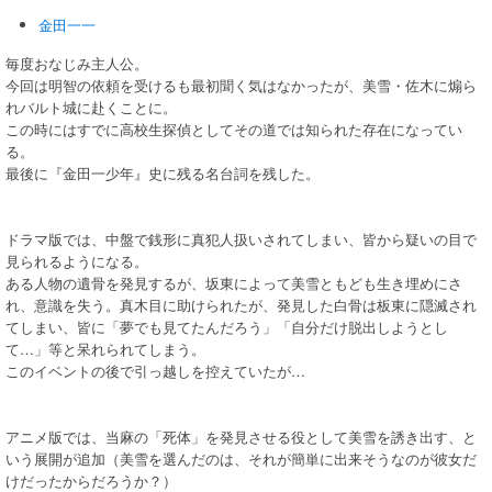
金田一一
毎度おなじみ主人公。
今回は明智の依頼を受けるも最初聞く気はなかったが、美雪・佐木に煽ら
れバルト城に赴くことに。
この時にはすでに高校生探偵としてその道では知られた存在になってい
る。
最後に『金田一少年』史に残る名台詞を残した。
ドラマ版では、中盤で銭形に真犯人扱いされてしまい、皆から疑いの目で
見られるようになる。
ある人物の遺骨を発見するが、坂東によって美雪ともども生き埋めにさ
れ、意識を失う。真木目に助けられたが、発見した白骨は板東に隠滅され
てしまい、皆に「夢でも見てたんだろう」「自分だけ脱出しようとし
て…」等と呆れられてしまう。
このイベントの後で引っ越しを控えていたが…
アニメ版では、当麻の「死体」を発見させる役として美雪を誘き出す、と
いう展開が追加（美雪を選んだのは、それが簡単に出来そうなのが彼女だ
けだったからだろうか？）