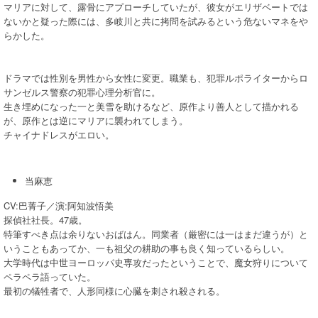
マリアに対して、露骨にアプローチしていたが、彼女がエリザベートでは
ないかと疑った際には、多岐川と共に拷問を試みるという危ないマネをや
らかした。
ドラマでは性別を男性から女性に変更。職業も、犯罪ルポライターからロ
サンゼルス警察の犯罪心理分析官に。
生き埋めになった一と美雪を助けるなど、原作より善人として描かれる
が、原作とは逆にマリアに襲われてしまう。
チャイナドレスがエロい。
当麻恵
CV:巴菁子／演:阿知波悟美
探偵社社長。47歳。
特筆すべき点は余りないおばはん。同業者（厳密には一はまだ違うが）と
いうこともあってか、一も祖父の耕助の事も良く知っているらしい。
大学時代は中世ヨーロッパ史専攻だったということで、魔女狩りについて
ペラペラ語っていた。
最初の犠牲者で、人形同様に心臓を刺され殺される。