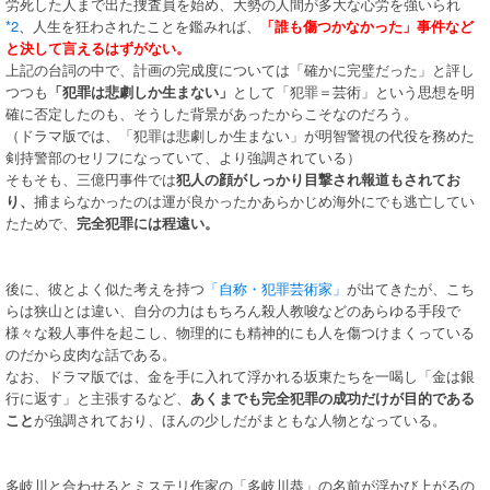
労死した人まで出た捜査員を始め、大勢の人間が多大な心労を強いられ
*2
、人生を狂わされたことを鑑みれば、
「誰も傷つかなかった」事件など
と決して言えるはずがない。
上記の台詞の中で、計画の完成度については「確かに完璧だった」と評し
つつも
「犯罪は悲劇しか生まない」
として「犯罪＝芸術」という思想を明
確に否定したのも、そうした背景があったからこそなのだろう。
（ドラマ版では、「犯罪は悲劇しか生まない」が明智警視の代役を務めた
剣持警部のセリフになっていて、より強調されている）
そもそも、三億円事件では
犯人の顔がしっかり目撃され報道もされてお
り、
捕まらなかったのは運が良かったかあらかじめ海外にでも逃亡してい
たためで、
完全犯罪には程遠い。
後に、彼とよく似た考えを持つ
「自称・犯罪芸術家」
が出てきたが、こち
らは狭山とは違い、自分の力はもちろん殺人教唆などのあらゆる手段で
様々な殺人事件を起こし、物理的にも精神的にも人を傷つけまくっている
のだから皮肉な話である。
なお、ドラマ版では、金を手に入れて浮かれる坂東たちを一喝し「金は銀
行に返す」と主張するなど、
あくまでも完全犯罪の成功だけが目的である
こと
が強調されており、ほんの少しだがまともな人物となっている。
多岐川と合わせるとミステリ作家の「多岐川恭」の名前が浮かび上がるの