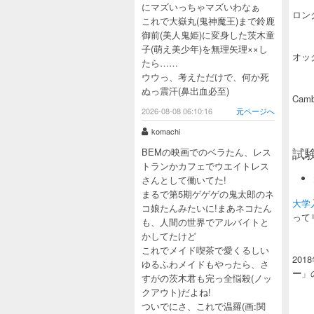
にマズいっちゃマズいわなぁ
ロン
これで大嶽丸(鬼神魔王)まで鈴鹿
御前(美人鬼姫)に変身した茨木童
子(萌え美少年)を無理矢理××し
オッ
たら……
ウウっ、考えただけで、何か死
ぬっ震汗(鼻出血必至)
Cambr
2026-08-08 06:10:16
元ページへ
komachi
試
BEMの映画でのベラたん、レス
トランかカフェでウエイトレス
さんとして働いてた!
まるで第5期ゲゲゲの鬼太郎のネ
大学
コ娘たんみたいに!まあネコたん
って
も、人間の世界でアルバイトと
かしてたけど
これでメイド喫茶で愛くるしい
20
ゆるふわメイドもやったら、さ
ー
」
すがの茨木君も完っ全悩殺(ノッ
クアウト)だよね!
ついでにさ、これで温羅(画:関