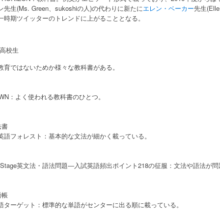
先生(Ms. Green、sukoshiの人)の代わりに新たに
エレン・ベーカー
先生(El
一時期ツイッターのトレンドに上がることとなる。
高校生
教育ではないためか様々な教科書がある。
OWN：よく使われる教科書のひとつ。
法書
英語フォレスト：基本的な文法が細かく載っている。
xt Stage英文法・語法問題―入試英語頻出ポイント218の征服：文法や語法
語帳
語ターゲット：標準的な単語がセンターに出る順に載っている。