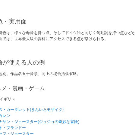
色・実用面
特色は、様々な母音を持つ点、そしてドイツ語と同じく句動詞を持つ点など
面では、世界最大級の資料にアクセスできる点が挙げられる。
語が使える人の例
地別。作品名五十音順、同上の場合括弧省略。
ニメ・漫画・ゲーム
イギリス
ス・カータレット(きんいろモザイク)
カレン
ナサン・ジョースター(ジョジョの奇妙な冒険)
オ・ブランドー
セフ・ジョースター