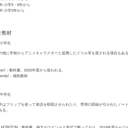
1年:小学5・6年から
0年:小学3年から
な教材
小学生
の他に学校からアニメキャラクターと提携したドリル等を渡される場合もあ
 Can!：教科書。2020年度から使われる。
friends!：補助教材
中学生
中はフリップを使って単語を暗唱させられたり、専用の罫線が引かれたノー
ある。
W HORIZON：教科書。例文がエピソード形式で載っており、2016年度か