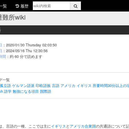
一覧
履歴
難所wiki
語
日
：2020/01/30 Thursday 02:03:50
日
：2024/05/16 Thu 12:30:56
時間
：約 60 分で読めます
グ一覧
孤立語
ゲルマン語派
印欧語族
言語
アメリカ
イギリス
所要時間30分以上の
sh
語学
勉強になる項目
国際語
は、言語の一種。ここでは主に
イギリス
と
アメリカ合衆国
の共通語について