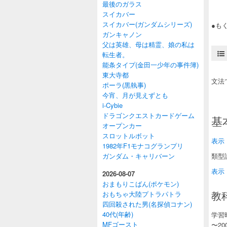
最後のガラス
スイカバー
スイカバー(ガンダムシリーズ)
●も
ガンキャノン
父は英雄、母は精霊、娘の私は
転生者。
能条タイプ(金田一少年の事件簿)
東大寺都
文法
ポーラ(黒執事)
今宵、月が見えずとも
i‑Cybie
ドラゴンクエストカードゲーム
基
オープンカー
スロットルボット
表示
1982年F1モナコグランプリ
ガンダム・キャリバーン
類型
表示
2026-08-07
おまもりこばん(ポケモン)
教
おもちゃ大陸プトラパトラ
四回殺された男(名探偵コナン)
40代(年齢)
学習
MFゴースト
〜20