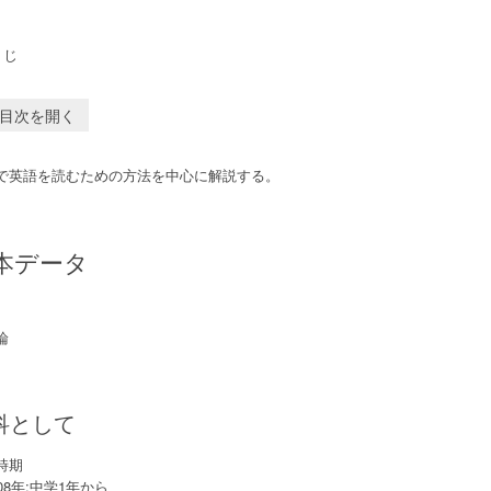
くじ
目次を開く
で英語を読むための方法を中心に解説する。
本データ
論
科として
時期
08年:中学1年から