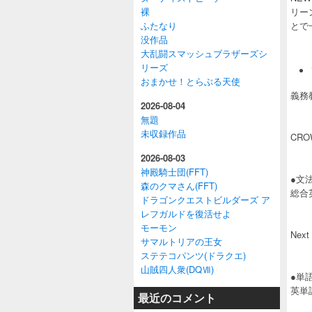
裸
リーン
ふたなり
とで
没作品
大乱闘スマッシュブラザーズシ
リーズ
おまかせ！とらぶる天使
義務
2026-08-04
無題
未収録作品
CR
2026-08-03
神殿騎士団(FFT)
●文
森のクマさん(FFT)
総合
ドラゴンクエストビルダーズ ア
レフガルドを復活せよ
モーモン
Ne
サマルトリアの王女
ステテコパンツ(ドラクエ)
山賊四人衆(DQⅦ)
●単
英単
最近のコメント