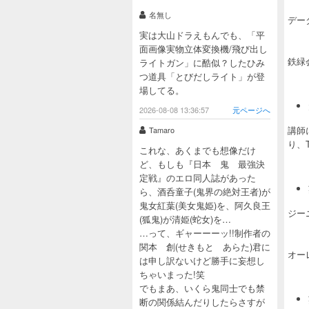
名無し
デー
実は大山ドラえもんでも、「平
面画像実物立体変換機/飛び出し
鉄緑
ライトガン」に酷似？したひみ
つ道具「とびだしライト」が登
場してる。
2026-08-08 13:36:57
元ページへ
講師
Tamaro
り、
これな、あくまでも想像だけ
ど、もしも『日本 鬼 最強決
定戦』のエロ同人誌があった
ら、酒呑童子(鬼界の絶対王者)が
鬼女紅葉(美女鬼姫)を、阿久良王
ジー
(狐鬼)が清姫(蛇女)を…
…って、ギャーーーッ!!制作者の
関本 創(せきもと あらた)君に
オー
は申し訳ないけど勝手に妄想し
ちゃいまった!笑
でもまあ、いくら鬼同士でも禁
断の関係結んだりしたらさすが