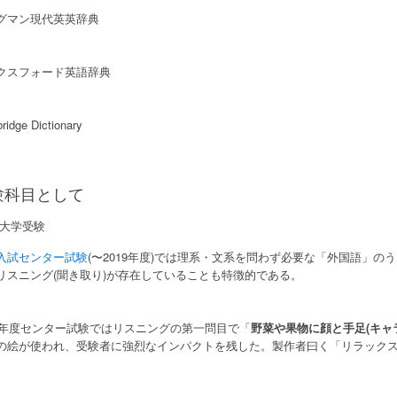
グマン現代英英辞典
クスフォード英語辞典
idge Dictionary
験科目として
大学受験
入試センター試験
(〜2019年度)では理系・文系を問わず必要な「外国語」
リスニング(聞き取り)が存在していることも特徴的である。
18年度センター試験ではリスニングの第一問目で「
野菜や果物に顔と手足(キャ
の絵が使われ、受験者に強烈なインパクトを残した。製作者曰く「リラック