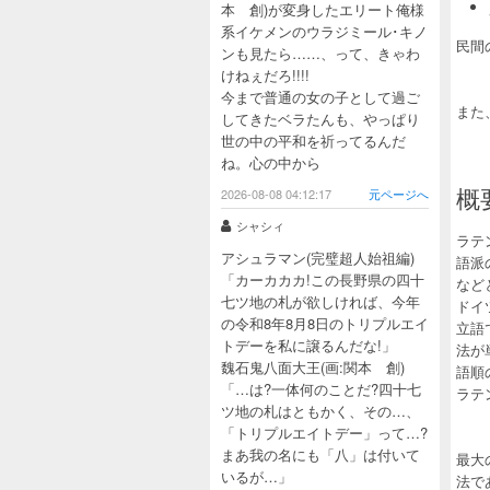
本 創)が変身したエリート俺様
系イケメンのウラジミール･キノ
民間
ンも見たら……、って、きゃわ
けねぇだろ!!!!
今まで普通の女の子として過ご
また
してきたベラたんも、やっぱり
世の中の平和を祈ってるんだ
ね。心の中から
概
2026-08-08 04:12:17
元ページへ
シャシィ
ラテ
アシュラマン(完璧超人始祖編)
語派
「カーカカカ!この長野県の四十
など
七ツ地の札が欲しければ、今年
ドイ
の令和8年8月8日のトリプルエイ
立語
トデーを私に譲るんだな!」
法が
魏石鬼八面大王(画:関本 創)
語順
「…は?一体何のことだ?四十七
ラテ
ツ地の札はともかく、その…、
「トリプルエイトデー」って…?
まあ我の名にも「八」は付いて
最大
いるが…」
法で