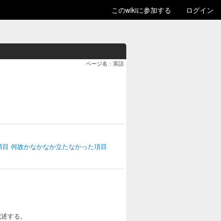
このwikiに参加する
ログイン
ページ名：英語
項目
何故かなかなか立たなかった項目
記述する。