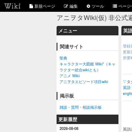
新規ページ
編集
ツール
ページ
アニヲタWiki(仮) 非公式避
メニュー
英
関連サイト
登録
更新
所要
聖典
キャラクター大図鑑 Wiki*（キャ
ラクター総合wikiとも）
アニメ Wiki
アニヲタエピソード項目wiki
▽
タ
英語
engli
掲示板
雑談・質問・相談掲示板
更新履歴
2026-08-08
英語