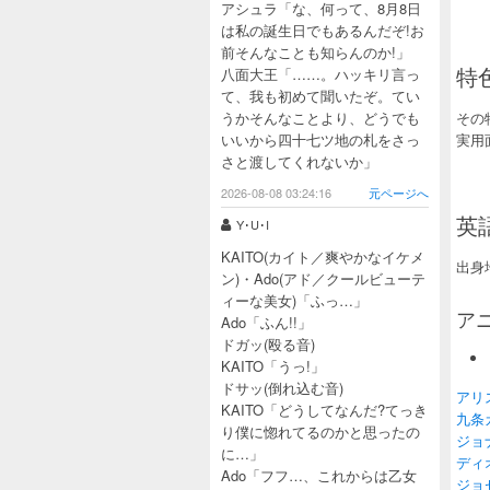
アシュラ「な、何って、8月8日
は私の誕生日でもあるんだぞ!お
前そんなことも知らんのか!」
特
八面大王「……。ハッキリ言っ
て、我も初めて聞いたぞ。てい
うかそんなことより、どうでも
その
いいから四十七ツ地の札をさっ
実用
さと渡してくれないか」
2026-08-08 03:24:16
元ページへ
英
Y･U･I
KAITO(カイト／爽やかなイケメ
出身
ン)・Ado(アド／クールビューテ
ィーな美女)「ふっ…」
ア
Ado「ふん!!」
ドガッ(殴る音)
KAITO「うっ!」
ドサッ(倒れ込む音)
アリ
KAITO「どうしてなんだ?てっき
九条
り僕に惚れてるのかと思ったの
ジョ
に…」
ディ
Ado「フフ…、これからは乙女
ジョ