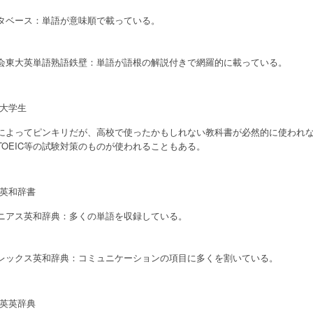
タベース：単語が意味順で載っている。
会東大英単語熟語鉄壁：単語が語根の解説付きで網羅的に載っている。
大学生
によってピンキリだが、高校で使ったかもしれない教科書が必然的に使われ
TOEIC等の試験対策のものが使われることもある。
英和辞書
ニアス英和辞典：多くの単語を収録している。
レックス英和辞典：コミュニケーションの項目に多くを割いている。
英英辞典