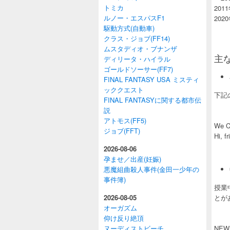
トミカ
201
ルノー・エスパスF1
202
駆動方式(自動車)
クラス・ジョブ(FF14)
ムスタディオ・ブナンザ
主
ディリータ・ハイラル
ゴールドソーサー(FF7)
FINAL FANTASY USA ミスティ
ッククエスト
下記
FINAL FANTASYに関する都市伝
説
アトモス(FF5)
We
ジョブ(FFT)
Hi, 
2026-08-06
孕ませ／出産(妊娠)
悪魔組曲殺人事件(金田一少年の
事件簿)
授業
2026-08-05
とが
オーガズム
仰け反り絶頂
ヌーディストビーチ
NE