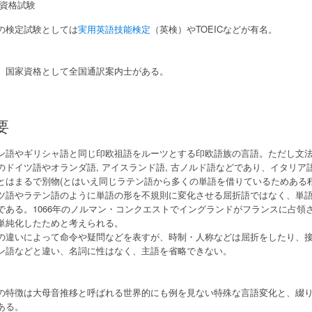
資格試験
の検定試験としては
実用英語技能検定
（英検）やTOEICなどが有名。
、国家資格として全国通訳案内士がある。
要
ン語やギリシャ語と同じ印欧祖語をルーツとする印欧語族の言語。ただし文
のドイツ語やオランダ語, アイスランド語, 古ノルド語などであり、イタリア語
とはまるで別物(とはいえ同じラテン語から多くの単語を借りているためある
ツ語やラテン語のように単語の形を不規則に変化させる屈折語ではなく、単
である。1066年のノルマン・コンクエストでイングランドがフランスに占領
単純化したためと考えられる。
の違いによって命令や疑問などを表すが、時制・人称などは屈折をしたり、
ン語などと違い、名詞に性はなく、主語を省略できない。
の特徴は大母音推移と呼ばれる世界的にも例を見ない特殊な言語変化と、綴
ある。