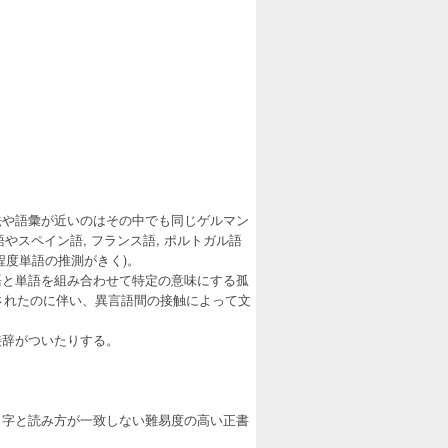
法や語彙が近いのはその中でも同じゲルマン
やスペイン語, フランス語, ポルトガル語
程度単語の推測がきく)。
語と単語を組み合わせて特定の意味にする孤
されたのに伴い、異言語間の接触によって文
接辞がついたりする。
り字と読み方が一致しない難易度の高い正書