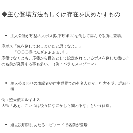
◆主な登場方法もしくは存在を仄めかすもの
主人公達が序盤の大ボス(以下序ボス)を倒して喜んでる所に登場。
序ボス「俺を倒しておしまいだと思うなよ…」
「〇〇〇様ばんざぁぁぁぁい!!」
序盤でなくとも、序盤から目的として設定されているボスを倒した後にそ
の名前が発覚する事も多い。（例：バラモス→ゾーマ）
主人公まわりの血縁者や作中世界での有名人だが、行方不明、詳細不
明
例：堕天使エルギオス
大抵「あぁ、こいつは後々になにかしら関わるな」という伏線。
過去説明回にあたるエピソードで名前が登場