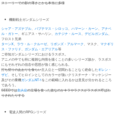
ストーリーでの影の薄さとかも本当に多様
機動戦士ガンダムシリーズ
シャア・アズナブル
、
パプテマス・シロッコ
、
ハマーン・カーン
、
アナベ
ル・ガトー
、ギニアス・サハリン、
カテジナ・ルース
、
デビルガンダム
、
フロスト兄弟
ターンX
、
ラウ・ル・クルーゼ
、
リボンズ・アルマーク
、マスク、
マクギリ
ス・ファリド
、
ガンダム・エアリアル
等
ご存知ガンダムシリーズにおけるラスボス。
アニメの中でも特に複雑な内情を描くことの多いシリーズ故か、ラスボス
にもそれぞれの信念や思想が強く感じられる。
打ち切りのあおりを食らい
主人公と一切関わることなく絶命した
ギレン・
ザビ
、そしてヒロインとしてのカラーが強いクリスチーナ・マッケンジー
及びその乗機
ガンダムNT-1
をこの範疇に入れるかは意見が分かれるところ
であろう。
SEEDでは
主人公
の立場を食った故なのかキラやラクスがラスボス呼ばわ
りされたりする
電波人間のRPGシリーズ