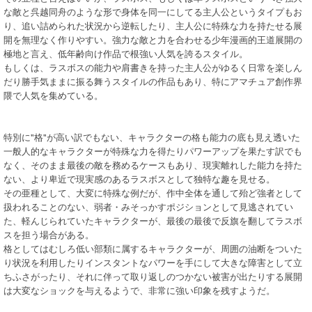
な敵と呉越同舟のような形で身体を同一にしてる主人公というタイプもお
り、追い詰められた状況から逆転したり、主人公に特殊な力を持たせる展
開を無理なく作りやすい。強力な敵と力を合わせる少年漫画的王道展開の
極地と言え、低年齢向け作品で根強い人気を誇るスタイル。
もしくは、ラスボスの能力や肩書きを持った主人公がゆるく日常を楽しん
だり勝手気ままに振る舞うスタイルの作品もあり、特にアマチュア創作界
隈で人気を集めている。
特別に"格"が高い訳でもない、キャラクターの格も能力の底も見え透いた
一般人的なキャラクターが特殊な力を得たりパワーアップを果たす訳でも
なく、そのまま最後の敵を務めるケースもあり、現実離れした能力を持た
ない、より卑近で現実感のあるラスボスとして独特な趣を見せる。
その亜種として、大変に特殊な例だが、作中全体を通して殆ど強者として
扱われることのない、弱者・みそっかすポジションとして見逃されてい
た、軽んじられていたキャラクターが、最後の最後で反旗を翻してラスボ
スを担う場合がある。
格としてはむしろ低い部類に属するキャラクターが、周囲の油断をついた
り状況を利用したりインスタントなパワーを手にして大きな障害として立
ちふさがったり、それに伴って取り返しのつかない被害が出たりする展開
は大変なショックを与えるようで、非常に強い印象を残すようだ。