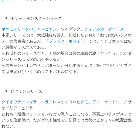
ポケットモンスターシリーズ
ポケモンリーグのチャンピオン
、ワルダック、
ディアルガ
、
ゲーチス
本家シリーズでは、大抵純粋な善人。前述したとおり「敵ではないラスボ
ス」の代表格であるが、「
ブラック・ホワイト
」ではチャンピオンではな
い悪役がラスボスである。
それ以外のシリーズだと、人物の場合は悪の組織の親玉だったり、ポケダ
ンシリーズは伝説のポケモンなど。
そのチャンピオンでさえパターンが分化するうえに、第七世代とピカブイ
では決定戦という形のラストバトルになる。
ピクミンシリーズ
ダイオウデメマダラ
、
ヘラクレスオオヨロヒグモ
、
アメニュウドウ
、クサ
ヤドリアメヒドラ
どれも「最後のミッションなどで戦うことになる、事実上のラスボス」と
いった位置付け。だがどれも強敵で、初見では大勢のピクミンの戦死は免
れない。