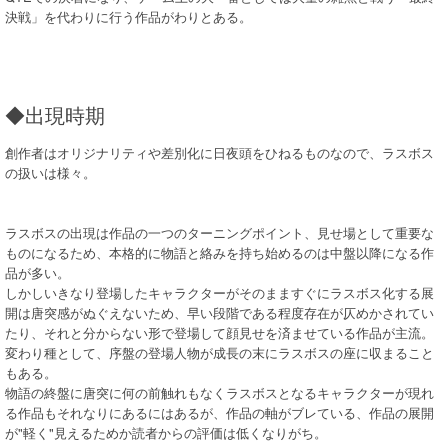
決戦」を代わりに行う作品がわりとある。
◆出現時期
創作者はオリジナリティや差別化に日夜頭をひねるものなので、ラスボス
の扱いは様々。
ラスボスの出現は作品の一つのターニングポイント、見せ場として重要な
ものになるため、本格的に物語と絡みを持ち始めるのは中盤以降になる作
品が多い。
しかしいきなり登場したキャラクターがそのまますぐにラスボス化する展
開は唐突感がぬぐえないため、早い段階である程度存在が仄めかされてい
たり、それと分からない形で登場して顔見せを済ませている作品が主流。
変わり種として、序盤の登場人物が成長の末にラスボスの座に収まること
もある。
物語の終盤に唐突に何の前触れもなくラスボスとなるキャラクターが現れ
る作品もそれなりにあるにはあるが、作品の軸がブレている、作品の展開
が"軽く"見えるためか読者からの評価は低くなりがち。