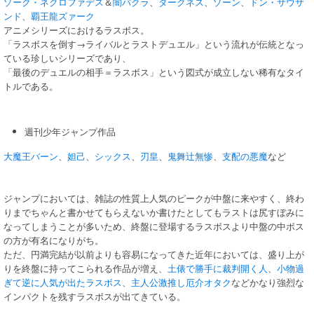
ゾーク・ネクロファデス
＆
闇バクラ
、
ダークネス
、
ゾーン
、
ドン・サウザ
ンド
、
覇王龍ズァーク
アニメシリーズにおけるラスボス。
「ラスボスを倒す→ライバルとラストデュエル」という流れが伝統となっ
ている珍しいシリーズであり、
「最後のデュエルの相手＝ラスボス」という図式が成立しない稀有なタイ
トルである。
週刊少年ジャンプ作品
大魔王バーン
、
妲己
、
シックス
、
刃皇
、
鬼舞辻無惨
、
支配の悪魔
など
ジャンプにおいては、雑誌の性質上人気のピークが中盤に来やすく、終わ
りまでちゃんと書かせてもらえないか書けたとしてもラストは尻すぼみに
なってしまうことが多いため、終盤に登場するラスボスより中盤の中ボス
の方が有名になりがち。
ただ、円満完結が以前よりも容易になってきた近年においては、盛り上が
りを終盤に持ってこられる作品が増え、
土俵で勝手に裁判開く人
、
小物過
ぎて逆に人気が出たラスボス
、
主人公激推し厄介オタク
などかなり強烈な
インパクトを残すラスボスが出てきている。