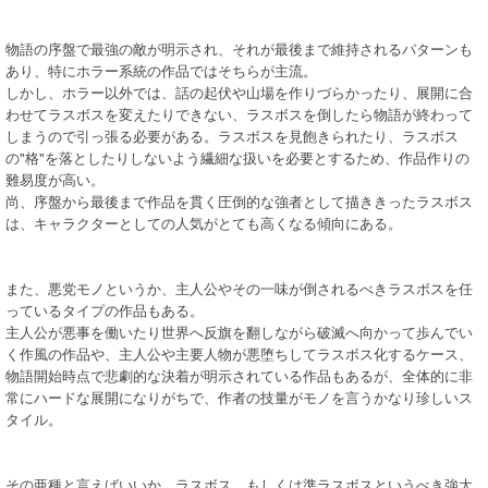
物語の序盤で最強の敵が明示され、それが最後まで維持されるパターンも
あり、特にホラー系統の作品ではそちらが主流。
しかし、ホラー以外では、話の起伏や山場を作りづらかったり、展開に合
わせてラスボスを変えたりできない、ラスボスを倒したら物語が終わって
しまうので引っ張る必要がある。ラスボスを見飽きられたり、ラスボス
の"格"を落としたりしないよう繊細な扱いを必要とするため、作品作りの
難易度が高い。
尚、序盤から最後まで作品を貫く圧倒的な強者として描ききったラスボス
は、キャラクターとしての人気がとても高くなる傾向にある。
また、悪党モノというか、主人公やその一味が倒されるべきラスボスを任
っているタイプの作品もある。
主人公が悪事を働いたり世界へ反旗を翻しながら破滅へ向かって歩んでい
く作風の作品や、主人公や主要人物が悪堕ちしてラスボス化するケース、
物語開始時点で悲劇的な決着が明示されている作品もあるが、全体的に非
常にハードな展開になりがちで、作者の技量がモノを言うかなり珍しいス
タイル。
その亜種と言えばいいか、ラスボス、もしくは準ラスボスというべき強大