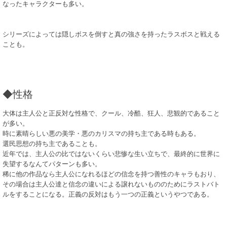
なったキャラクターも多い。
シリーズによっては隠しボスを倒すと真の強さを持ったラスボスと戦える
ことも。
◆性格
大体は主人公と正反対な性格で、クール、冷酷、狂人、悲観的であること
が多い。
時に素晴らしい悪の美学・悪のカリスマの持ち主である時もある。
選民思想の持ち主であることも。
近年では、主人公の比ではないくらい悲惨な生い立ちで、最終的に世界に
失望するなんてパターンも多い。
稀に他の作品なら主人公になれるほどの信念を持つ善性のキャラもおり、
その場合は主人公達と信念の違いによる譲れないもののためにラストバト
ルをすることになる。正義の反対はもう一つの正義というやつである。