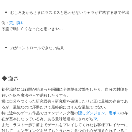
むしろあからさまにラスボスと思わせないキャラが昇格する形で登場
例：
荒川真斗
序盤で既に亡くなったと思いきや…
力がコントロールできない結果
◆強さ
初登場時には戦闘が始まった瞬間に全体即死攻撃をしたり、自分の封印を
解いた奴を魔法やらで瞬殺したりする。
稀に自分をつくった研究員共々研究所を破壊したりと正に最強の存在であ
るが、最強なのは序盤だけで最終的にはそんな最強ではない。
特に近年のゲーム作品ではエンディング後の
隠しダンジョン
、
裏ボス
の存
在が基本になっている為、ある意味通過点にされがち
*2
。
また、ラスト一歩手前までゲームをプレイしてくれた
お客様
プレイヤーに
対して、エンディングを見てもらうために多少の手心が加えられているこ