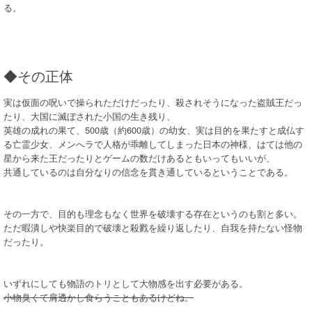
る。
◆その正体
実は仮面の呪いで操られただけだったり、殺されそうになった盗賊王だっ
たり、大国に滅ぼされた小国の生き残り、
英雄の成れの果て、500歳（約600歳）の幼女、実は目的を果たすと成仏す
る亡霊少女、メンへラで人格が乖離してしまった日本の神様、はては他の
星から来た王だったりとゲームの数だけあるともいってもいいが、
共通しているのは自分なりの信念を貫き通しているということである。
その一方で、目的も理念もなく世界を破壊する存在というのも割と多い。
ただ暇潰しや快楽目的で破壊と殺戮を繰り返したり、自我を持たない怪物
だったり。
いずれにしても物語のトリとして大物感を出す必要がある。
小物臭くて肩透かし食らうこともあるけどね。