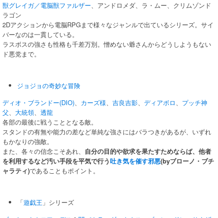
獣グレイガ／電脳獣ファルザー
、アンドロメダ、ラ・ムー、クリムゾンド
ラゴン
2Dアクションから電脳RPGまで様々なジャンルで出ているシリーズ。サイ
バーなのは一貫している。
ラスボスの強さも性格も千差万別。憎めない爺さんからどうしようもない
ド悪党まで。
ジョジョの奇妙な冒険
ディオ・ブランドー(DIO)
、
カーズ様
、
吉良吉影
、
ディアボロ
、
プッチ神
父
、
大統領
、
透龍
各部の最後に戦うこととなる敵。
スタンドの有無や能力の差など単純な強さにはバラつきがあるが、いずれ
もかなりの強敵。
また、各々の信念こそあれ、
自分の目的や欲求を果たすためならば、他者
を利用するなど汚い手段を平気で行う
吐き気を催す邪悪
(byブローノ・ブチ
ャラティ)
であることもポイント。
「
遊戯王
」シリーズ