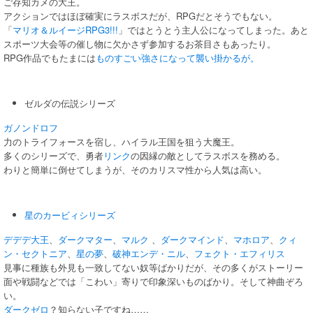
ご存知カメの大王。
アクションではほぼ確実にラスボスだが、RPGだとそうでもない。
「
マリオ＆ルイージRPG3!!!
」ではとうとう主人公になってしまった。あと
スポーツ大会等の催し物に欠かさず参加するお茶目さもあったり。
RPG作品でもたまには
ものすごい強さになって襲い掛かるが。
ゼルダの伝説シリーズ
ガノンドロフ
力のトライフォースを宿し、ハイラル王国を狙う大魔王。
多くのシリーズで、勇者
リンク
の因縁の敵としてラスボスを務める。
わりと簡単に倒せてしまうが、そのカリスマ性から人気は高い。
星のカービィシリーズ
デデデ大王
、
ダークマター
、
マルク
、
ダークマインド
、
マホロア
、
クィ
ン・セクトニア
、
星の夢
、
破神エンデ・ニル
、
フェクト・エフィリス
見事に種族も外見も一致してない奴等ばかりだが、その多くがストーリー
面や戦闘などでは「こわい」寄りで印象深いものばかり。そして神曲ぞろ
い。
ダークゼロ
？知らない子ですね……