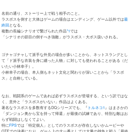
名前の通り、ストーリー上で戦う相手のこと。
ラスボスを倒すと大体はゲームの場合はエンディング、ゲーム以外では
最
終回
となる。
複数の長編シナリオで繋げられた作品
*1
では
「シナリオの節目の倒すべき強敵」がラスボス・大ボス扱いされる。
ゴチャゴチャして派手な外見の場合が多いことから、ネットスラングとし
て「ド派手な衣装を身に纏った人物」に対しても使われることがある（だ
いたい小林幸子）。
小林幸子の場合、本人側もネット文化と関わりが深いことから「ラスボ
ス」と自称している。
なお、戦闘系のゲームであれば必ずラスボスが登場する、という訳ではな
く、意外と「ラスボスがいない」作品はよくある。
著名なラスボスを多数有するDQシリーズでも、『
トルネコ1
』はまさかの
「ダンジョン奥から宝を持って帰還」が最後の試練であり、特別な敵はお
らず戦闘はしなくてよい。
特に
FPS
では「特定個人」としてのラスボスが存在しないかムービーや
QTEでの決着になり、ゲーム上の大一番としては大量の雑魚と戦う「最終