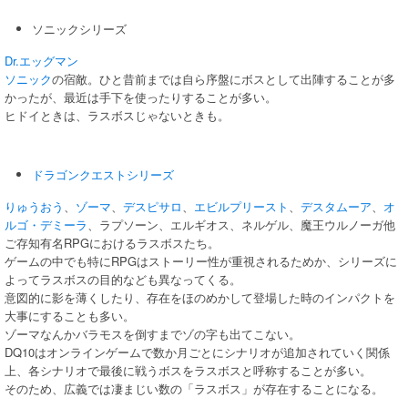
ソニックシリーズ
Dr.エッグマン
ソニック
の宿敵。ひと昔前までは自ら序盤にボスとして出陣することが多
かったが、最近は手下を使ったりすることが多い。
ヒドイときは、ラスボスじゃないときも。
ドラゴンクエストシリーズ
りゅうおう
、
ゾーマ
、
デスピサロ
、
エビルプリースト
、
デスタムーア
、
オ
ルゴ・デミーラ
、ラプソーン、エルギオス、ネルゲル、魔王ウルノーガ他
ご存知有名RPGにおけるラスボスたち。
ゲームの中でも特にRPGはストーリー性が重視されるためか、シリーズに
よってラスボスの目的なども異なってくる。
意図的に影を薄くしたり、存在をほのめかして登場した時のインパクトを
大事にすることも多い。
ゾーマなんかバラモスを倒すまでゾの字も出てこない。
DQ10はオンラインゲームで数か月ごとにシナリオが追加されていく関係
上、各シナリオで最後に戦うボスをラスボスと呼称することが多い。
そのため、広義では凄まじい数の「ラスボス」が存在することになる。