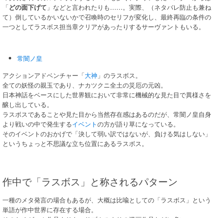
「
どの面下げて
」などと言われたりも……。実際、（ネタバレ防止も兼ね
て）倒しているかいないかで召喚時のセリフが変化し、最終再臨の条件の
一つとしてラスボス担当章クリアがあったりするサーヴァントもいる。
常闇ノ皇
アクションアドベンチャー「
大神
」のラスボス。
全ての妖怪の親玉であり、ナカツクニ全土の災厄の元凶。
日本神話をベースにした世界観において非常に機械的な見た目で異様さを
醸し出している。
ラスボスであることや見た目から当然存在感はあるのだが、常闇ノ皇自身
より戦いの中で発生する
イベント
の方が語り草になっている。
そのイベントのおかげで「決して弱い訳ではないが、負ける気はしない」
というちょっと不思議な立ち位置にあるラスボス。
作中で「ラスボス」と称されるパターン
一種のメタ発言の場合もあるが、大概は比喩としての「ラスボス」という
単語が作中世界に存在する場合。