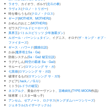
ラオウ
、カイオウ、ボルゲ(
北斗の拳
)
ラヴォス
(
クロノ・トリガー
)
時を喰らうもの(
クロノ・クロス
)
ギーグ
(
MOTHER
、
MOTHER2
)
かめんのおとこ(
MOTHER3
)
ゼウス(
ワールドヒーローズ
)
異界王
(
バトルスピリッツ 少年激覇ダン
)
ルガール・バーンシュタイン
、イグニス、オロチ(
ザ・キング・オブ・
ファイターズ
)
ギース・ハワード
(
餓狼伝説
)
かみ(
魔界塔士Sa・Ga
)
防衛システム(
Sa・Ga2 秘宝伝説
)
ラグナしん(
時空の覇者 Sa・Ga3
)
サルーイン(
ロマンシング サ・ガ
)
七英雄
(
ロマンシング サ・ガ2
)
破壊するもの(
ロマンシング サ・ガ3
)
クビア(
.hack／／G.U.
)
ミトラ(
ルドラの秘宝
)
ネコアルク
、黄金のサーヴァント、
言峰綺礼
(
TYPE-MOON
作品)
味将軍（ミスター味っ子)
アンセム
、
ゼアノート
、
ロクサス
(
キングダムハーツシリーズ
)
ジェネラル(カイザーナックル)