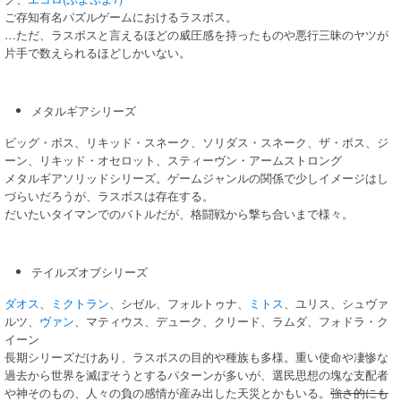
ご存知有名パズルゲームにおけるラスボス。
…ただ、ラスボスと言えるほどの威圧感を持ったものや悪行三昧のヤツが
片手で数えられるほどしかいない。
メタルギアシリーズ
ビッグ・ボス、リキッド・スネーク、ソリダス・スネーク、ザ・ボス、ジ
ーン、リキッド・オセロット、スティーヴン・アームストロング
メタルギアソリッドシリーズ。ゲームジャンルの関係で少しイメージはし
づらいだろうが、ラスボスは存在する。
だいたいタイマンでのバトルだが、格闘戦から撃ち合いまで様々。
テイルズオブシリーズ
ダオス
、
ミクトラン
、シゼル、フォルトゥナ、
ミトス
、ユリス、シュヴァ
ルツ、
ヴァン
、マティウス、デューク、クリード、ラムダ、フォドラ・ク
イーン
長期シリーズだけあり、ラスボスの目的や種族も多様。重い使命や凄惨な
過去から世界を滅ぼそうとするパターンが多いが、選民思想の塊な支配者
や神そのもの、人々の負の感情が産み出した天災とかもいる。
強さ的にも