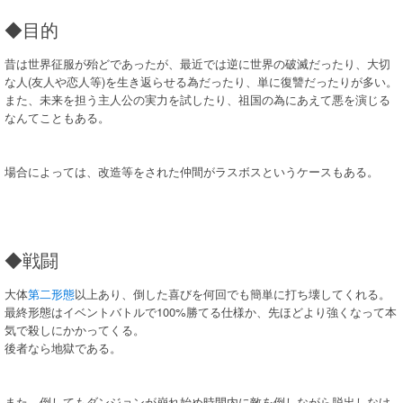
◆目的
昔は世界征服が殆どであったが、最近では逆に世界の破滅だったり、大切
な人(友人や恋人等)を生き返らせる為だったり、単に復讐だったりが多い。
また、未来を担う主人公の実力を試したり、祖国の為にあえて悪を演じる
なんてこともある。
場合によっては、改造等をされた仲間がラスボスというケースもある。
◆戦闘
大体
第二形態
以上あり、倒した喜びを何回でも簡単に打ち壊してくれる。
最終形態はイベントバトルで100%勝てる仕様か、先ほどより強くなって本
気で殺しにかかってくる。
後者なら地獄である。
また、倒してもダンジョンが崩れ始め時間内に敵を倒しながら脱出しなけ