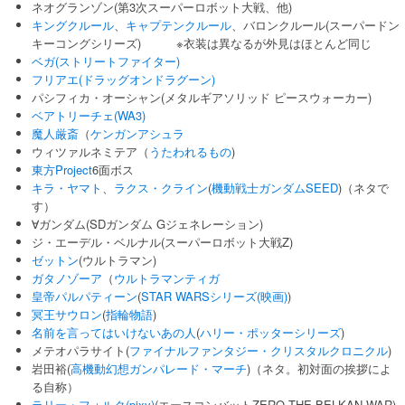
ネオグランゾン(第3次スーパーロボット大戦、他)
キングクルール
、
キャプテンクルール
、バロンクルール(スーパードン
キーコングシリーズ) ※衣装は異なるが外見はほとんど同じ
ベガ(ストリートファイター)
フリアエ(ドラッグオンドラグーン)
パシフィカ・オーシャン(メタルギアソリッド ピースウォーカー)
ベアトリーチェ(WA3)
魔人厳斎
（
ケンガンアシュラ
ウィツァルネミテア（
うたわれるもの
)
東方Project
6面ボス
キラ・ヤマト
、
ラクス・クライン
(
機動戦士ガンダムSEED
)（ネタで
す）
∀ガンダム(SDガンダム Gジェネレーション)
ジ・エーデル・ベルナル(スーパーロボット大戦Z)
ゼットン
(ウルトラマン)
ガタノゾーア
（
ウルトラマンティガ
皇帝パルパティーン
(
STAR WARSシリーズ(映画)
)
冥王サウロン
(
指輪物語
)
名前を言ってはいけないあの人
(
ハリー・ポッターシリーズ
)
メテオパラサイト(
ファイナルファンタジー・クリスタルクロニクル
)
岩田裕(
高機動幻想ガンパレード・マーチ
)（ネタ。初対面の挨拶によ
る自称）
ラリー・フォルク(pixy)
(エースコンバットZERO THE BELKAN WAR)