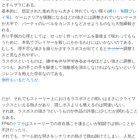
とすらザラにある。
基本的に、想定された進め方から大きく外れていない限り(
縛り・制限プレ
イ等
)、ゲームクリアが困難になるほどの強さには調整されていないケース
が大半で、パーティのレベルをカンストなどさせようものなら大抵瞬殺さ
れる。
作り手側の心理としては、せっかく作ったゲームを最後まで味わってもら
うために、本気でプレイヤーを殺しにかかるわけにはいかないのである。
むしろ、理不尽な強さを振りかざすラスボスが出てくると
クソゲー
調整ミ
スと見なされやすい。
ラスボスというものは、
誰でもクリアできるような
ほどよい強さに調整し
つつも、あの手この手を駆使して強敵感を演出しなければならないという
ジレンマを抱えた存在なのである。
例外もいるだろうが。
だが、それでもストーリー上におけるラスボスとの戦いはまさにクライマ
ックスといえる熱さがあり、隠しボスよりも燃えるのは間違いない。
それ故、ラスボスの強さ
*3
というものが作品の評価に(少しだが)関わること
もある。
FF6の
ケフカ
はストーリーでの存在感こそ凄まじいが戦闘では弱いことが
不評だったり。
それでも、ゲーム的な弱さをシナリオの熱さで跳ね除けてしまい、人気と