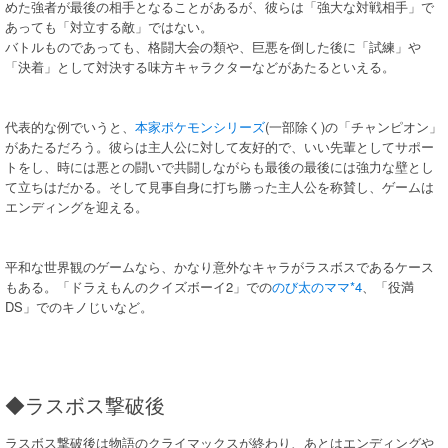
めた強者が最後の相手となることがあるが、彼らは「強大な対戦相手」で
あっても「対立する敵」ではない。
バトルものであっても、格闘大会の類や、巨悪を倒した後に「試練」や
「決着」として対決する味方キャラクターなどがあたるといえる。
代表的な例でいうと、
本家ポケモンシリーズ
(一部除く)の「チャンピオン」
があたるだろう。彼らは主人公に対して友好的で、いい先輩としてサポー
トをし、時には悪との闘いで共闘しながらも最後の最後には強力な壁とし
て立ちはだかる。そして見事自身に打ち勝った主人公を称賛し、ゲームは
エンディングを迎える。
平和な世界観のゲームなら、かなり意外なキャラがラスボスであるケース
もある。「ドラえもんのクイズボーイ2」での
のび太のママ
*4
、「役満
DS」でのキノじいなど。
◆ラスボス撃破後
ラスボス撃破後は物語のクライマックスが終わり、あとはエンディングや