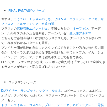
FINAL FANTASYシリーズ
カオス、
こうてい
、
くらやみのくも
、
ゼロムス
、
エクスデス
、
ケフカ
、
セ
フィロス
、
アルティミシア
、
永遠の闇
、
ブラスカの
究極召喚
エボン＝ジュ
、不滅なるもの、
オーファン
、アーデ
ン、ルルサスのルシたる審判者、ブーニベルゼ、
聖天使アルテマ
こちらもご存知有名RPGにおけるラスボスたち。ナンバリングが多いの
で、存在がわかるパターンも豊富。
プレイヤー側が比較的自由にカスタマイズできることや強力な技が多い関
係か、どうもラスボスは弱めな印象を受ける。中でもケフカ、イカ、シュ
ーイン、アーデン、アルテマは雑魚ボスとして有名である。
FF13でオーファンのような強いラスボスが出た時は「やっとFFで全滅でき
るラスボスが出た」と変な喜ばれ方をしたとか。
ロックマンシリーズ
Dr.ワイリー
、
サンゴット
、
シグマ
、
ルミネ
、コピーエックス、エルピス、
オメガ、Dr.バイル、セルパン、マスター・アルバート、ロックマン・ジュ
ノ、セラ、
ドリームウイルス
、
ゴスペル
、
プロト
、
デューオ
、
ネビュラグレイ
、
電脳