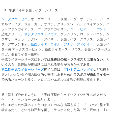
平成／令和仮面ライダーシリーズ
ン・ダグバ・ゼバ
、オーヴァーロード、仮面ライダーオーディン、アーク
オルフェノク、ジョーカー、オロチ、グリラスワーム、デスイマジン、バ
ットファンガイア、スーパーアポロガイスト、
ユートピア・ドーパント
、
恐竜グリード、
サジタリウス・ノヴァ
、グレムリン、ロード・バロン、シ
グマサーキュラー、グレートアイザー、仮面ライダークロノス、仮面ライ
ダーアマゾンネオ、
仮面ライダーエボル
、
アナザーディケイド
、仮面ライ
ダー滅 アークスコーピオン、仮面ライダーストリウス、仮面ライダージュ
ウガ、仮面ライダー第0号
平成ライダーシリーズにおいては
最終話の敵＝ラスボスとは限らない
。と
いうのも、最終回が後日談に回される場合があるからである。
第二期平成ライダーシリーズ
後半以降は、
プレミアムバンダイ
など規模を
拡大したバンダイ側の販促的な事情もあるためか
ラスボスが仮面ライダー
である
パターンも多く、クロノスやエボルは多数の形態に変化する。
見て貰えば分かるように、「実は序盤から出てたアイツがラスボスだっ
た！」というパターンが非常に多い。
特にエボルだの真木ィ！だのはコミカルな描写も多く、「こいつ中盤で退
場するだろ」という前評判を覆してラスボス化した為、逆に近年は（主に