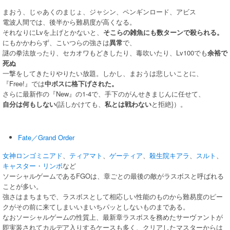
まおう、じゃあくのまじょ、ジャシン、ペンギンロード、アビス
電波人間では、後半から難易度が高くなる。
それなりにLvを上げとかないと、
そこらの雑魚にも数ターンで殺られる。
にもかかわらず、こいつらの強さは
異常
で、
謎の拳法放ったり、セカオワもどきしたり、毒吹いたり、Lv100でも
余裕で
死ぬ
一撃をしてきたりやりたい放題。しかし、まおうは悲しいことに、
『Free!』では
中ボスに格下げされた。
さらに最新作の『New』の1-4で、手下のがんせきまじんに任せて、
自分は何もしない
(話しかけても、
私とは戦わない
と拒絶}）。
Fate／Grand Order
女神ロンゴミニアド
、
ティアマト
、
ゲーティア
、
殺生院キアラ
、
スルト
、
キャスター・リンボ
など
ソーシャルゲームであるFGOは、章ごとの最後の敵がラスボスと呼ばれる
ことが多い。
強さはまちまちで、ラスボスとして相応しい性能のものから難易度のピー
クがその前に来てしまいいまいちパッとしないものまである。
なおソーシャルゲームの性質上、最新章ラスボスを務めたサーヴァントが
即実装されてカルデア入りするケースも多く、クリアしたマスターからは