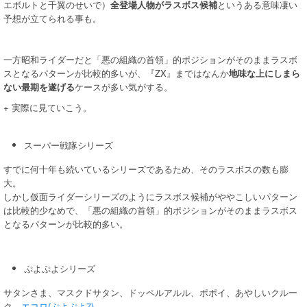
エボルトと千翼のせいで）
全登場人物がラスボス候補
というある意味凄い
予想が立てられる事も。
一方昭和ライダーだと「悪の組織の首領」的ポジションがそのままラスボ
スとなるパターンが比較的多いが、『ZX』まではなんか
地味な上にしまら
ない最期を遂げる
ケースが多い気がする。
+ 実際に見ていこう。
スーパー戦隊シリーズ
すでに何十年も続いているシリーズであるため、そのラスボスの数も膨
大。
しかし仮面ライダーシリーズのようにラスボス候補がややこしいパターン
は比較的少なめで、「悪の組織の首領」的ポジションがそのままラスボス
となるパターンが比較的多い。
ぷよぷよシリーズ
サタンさま、マスクドサタン、ドッペルアルル、ポポイ、あやしいクルー
ク、
エコロ(ぷよぷよ7)