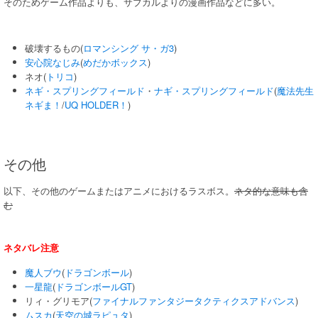
そのためゲーム作品よりも、サブカルよりの漫画作品などに多い。
破壊するもの(
ロマンシング サ・ガ3
)
安心院なじみ
(
めだかボックス
)
ネオ(
トリコ
)
ネギ・スプリングフィールド
・
ナギ・スプリングフィールド
(
魔法先生
ネギま！
/
UQ HOLDER！
)
その他
以下、その他のゲームまたはアニメにおけるラスボス。
ネタ的な意味も含
む
ネタバレ注意
魔人ブウ
(
ドラゴンボール
)
一星龍
(
ドラゴンボールGT
)
リィ・グリモア(
ファイナルファンタジータクティクスアドバンス
)
ムスカ
(
天空の城ラピュタ
)