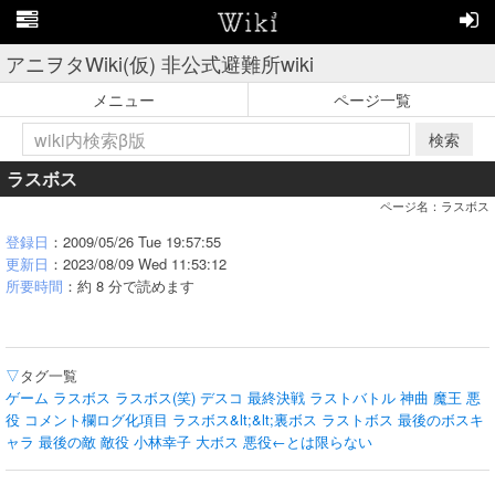
アニヲタWiki(仮) 非公式避難所wiki
メニュー
ページ一覧
検索
ラスボス
ページ名：ラスボス
登録日
：2009/05/26 Tue 19:57:55
更新日
：2023/08/09 Wed 11:53:12
所要時間
：約 8 分で読めます
▽
タグ一覧
ゲーム
ラスボス
ラスボス(笑)
デスコ
最終決戦
ラストバトル
神曲
魔王
悪
役
コメント欄ログ化項目
ラスボス&lt;&lt;裏ボス
ラストボス
最後のボスキ
ャラ
最後の敵
敵役
小林幸子
大ボス
悪役←とは限らない