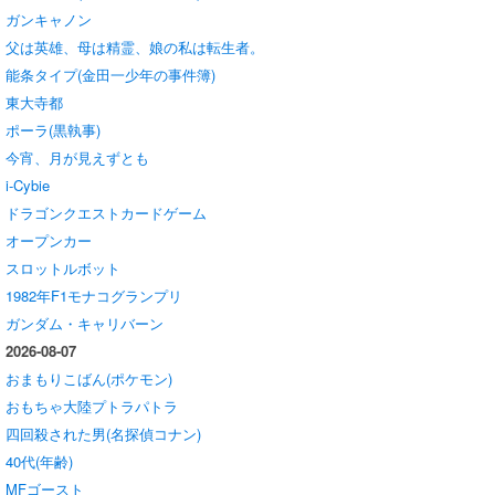
ガンキャノン
父は英雄、母は精霊、娘の私は転生者。
能条タイプ(金田一少年の事件簿)
東大寺都
ポーラ(黒執事)
今宵、月が見えずとも
i‑Cybie
ドラゴンクエストカードゲーム
オープンカー
スロットルボット
1982年F1モナコグランプリ
ガンダム・キャリバーン
2026-08-07
おまもりこばん(ポケモン)
おもちゃ大陸プトラパトラ
四回殺された男(名探偵コナン)
40代(年齢)
MFゴースト