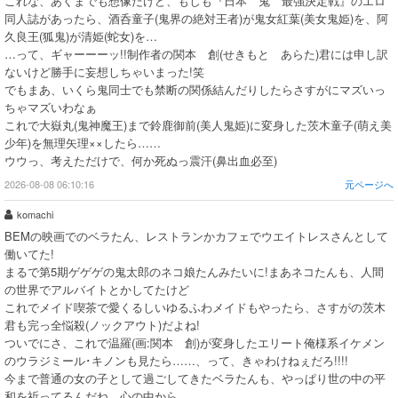
これな、あくまでも想像だけど、もしも『日本 鬼 最強決定戦』のエロ
同人誌があったら、酒呑童子(鬼界の絶対王者)が鬼女紅葉(美女鬼姫)を、阿
久良王(狐鬼)が清姫(蛇女)を…
…って、ギャーーーッ!!制作者の関本 創(せきもと あらた)君には申し訳
ないけど勝手に妄想しちゃいまった!笑
でもまあ、いくら鬼同士でも禁断の関係結んだりしたらさすがにマズいっ
ちゃマズいわなぁ
これで大嶽丸(鬼神魔王)まで鈴鹿御前(美人鬼姫)に変身した茨木童子(萌え美
少年)を無理矢理××したら……
ウウっ、考えただけで、何か死ぬっ震汗(鼻出血必至)
2026-08-08 06:10:16
元ページへ
komachi
BEMの映画でのベラたん、レストランかカフェでウエイトレスさんとして
働いてた!
まるで第5期ゲゲゲの鬼太郎のネコ娘たんみたいに!まあネコたんも、人間
の世界でアルバイトとかしてたけど
これでメイド喫茶で愛くるしいゆるふわメイドもやったら、さすがの茨木
君も完っ全悩殺(ノックアウト)だよね!
ついでにさ、これで温羅(画:関本 創)が変身したエリート俺様系イケメン
のウラジミール･キノンも見たら……、って、きゃわけねぇだろ!!!!
今まで普通の女の子として過ごしてきたベラたんも、やっぱり世の中の平
和を祈ってるんだね。心の中から