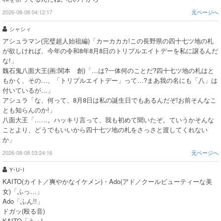
2026-08-08 04:12:17
元ページへ
シャシィ
アシュラマン(完璧超人始祖編)「カーカカカ!この長野県の四十七ツ地の札
が欲しければ、今年の令和8年8月8日のトリプルエイトデーを私に譲るんだ
な!」
魏石鬼八面大王(画:関本 創)「…は?一体何のことだ?四十七ツ地の札はと
もかく、その…、「トリプルエイトデー」って…?まあ我の名にも「八」は
付いているが…」
アシュラ「な、何って、8月8日は私の誕生日でもあるんだぞ!お前そんなこ
とも知らんのか!」
八面大王「……。ハッキリ言って、我も初めて聞いたぞ。ていうかそんな
ことより、どうでもいいから四十七ツ地の札をさっさと渡してくれない
か」
2026-08-08 03:24:16
元ページへ
Y･U･I
KAITO(カイト／爽やかなイケメン)・Ado(アド／クールビューティーな美
女)「ふっ…」
Ado「ふん!!」
ドガッ(殴る音)
KAITO「うっ!」