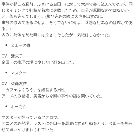
事件が起こる直前、ふざける金田一に対して大声で突っ込んでいたが、同
じタイミングで虹枝が着水に失敗したため、自分が原因なのではないか
と、落ち込んでしまう。(飛び込みの際に大声を出すのは,
事故の原因であるにせよ、そうでないにせよ、迷惑な行為なのは確かであ
る。)
因みに死体を見た時には泣きこそしたが、気絶はしなかった。
金田一の母
CV：潘恵子
金田一の推理の場に少しだけ顔を出した。
マスター
CV：佐藤友啓
「カフェふくろう」を経営する男性。
アニメのみ登場。美雪から今回の事件の話を聞いていた。
ホー之介
マスターが飼っているフクロウ。
アニメのみ登場。ラストに金田一を馬鹿にする行動をとり、金田一を怒ら
せて追いかけまわされていた。