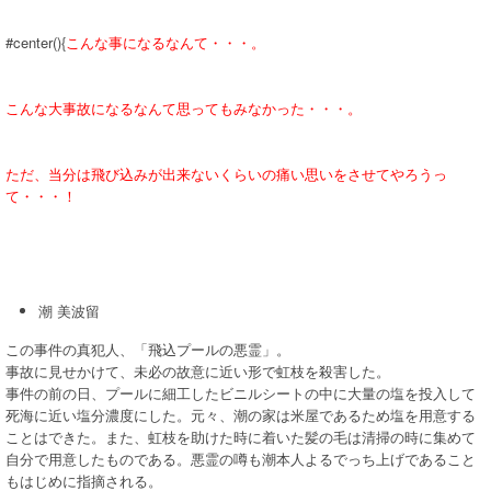
#center(){
こんな事になるなんて・・・。
こんな大事故になるなんて思ってもみなかった・・・。
ただ、当分は飛び込みが出来ないくらいの痛い思いをさせてやろうっ
て・・・！
潮 美波留
この事件の真犯人、「飛込プールの悪霊」。
事故に見せかけて、未必の故意に近い形で虹枝を殺害した。
事件の前の日、プールに細工したビニルシートの中に大量の塩を投入して
死海に近い塩分濃度にした。元々、潮の家は米屋であるため塩を用意する
ことはできた。また、虹枝を助けた時に着いた髪の毛は清掃の時に集めて
自分で用意したものである。悪霊の噂も潮本人よるでっち上げであること
もはじめに指摘される。