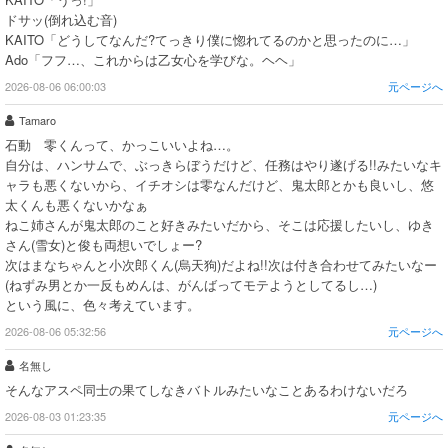
ドサッ(倒れ込む音)
KAITO「どうしてなんだ?てっきり僕に惚れてるのかと思ったのに…」
Ado「フフ…、これからは乙女心を学びな。ヘヘ」
2026-08-06 06:00:03
元ページへ
Tamaro
石動 零くんって、かっこいいよね…。
自分は、ハンサムで、ぶっきらぼうだけど、任務はやり遂げる!!みたいなキ
ャラも悪くないから、イチオシは零なんだけど、鬼太郎とかも良いし、悠
太くんも悪くないかなぁ
ねこ姉さんが鬼太郎のこと好きみたいだから、そこは応援したいし、ゆき
さん(雪女)と俊も両想いでしょー?
次はまなちゃんと小次郎くん(烏天狗)だよね!!次は付き合わせてみたいなー
(ねずみ男とか一反もめんは、がんばってモテようとしてるし…)
という風に、色々考えています。
2026-08-06 05:32:56
元ページへ
名無し
そんなアスペ同士の果てしなきバトルみたいなことあるわけないだろ
2026-08-03 01:23:35
元ページへ