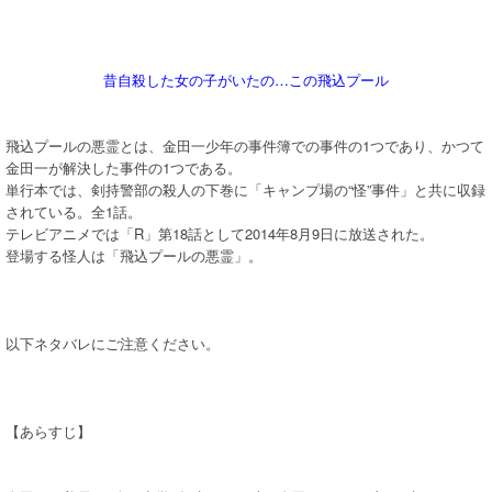
昔自殺した女の子がいたの…この飛込プール
飛込プールの悪霊とは、金田一少年の事件簿での事件の1つであり、かつて
金田一が解決した事件の1つである。
単行本では、剣持警部の殺人の下巻に「キャンプ場の“怪”事件」と共に収録
されている。全1話。
テレビアニメでは「R」第18話として2014年8月9日に放送された。
登場する怪人は「飛込プールの悪霊」。
以下ネタバレにご注意ください。
【あらすじ】