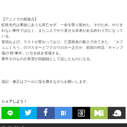
【アニメでの相違点】
虹枝光代は事故にあうも死亡せず、一命を取り留めた。そのため、やりき
れない事件ではなく、また二人でやり直せる未来がある終わり方になって
いる。
冒頭および、ラストが変わっており、亡霊校舎の殺人で出てきた、「カフ
ェふくろう」のマスターとフクロウのホー之介が、前回の作品「キャンプ
場の“怪”事件」に引き続き登場する。
事件そのものが美雪が回顧録として話したものになる。
追記・修正はプールに塩を撒きながらお願いします。
シェアしよう！