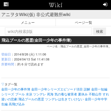
アニヲタWiki(仮) 非公式避難所wiki
メニュー
ページ一覧
検索
飛込プールの悪霊(金田一少年の事件簿)
ページ名：飛込プールの悪霊_金田一少年の事件簿_
登録日
：2014/8/26 (火) 1:11:06
更新日
：2024/04/13 Sat 11:41:08
所要時間
：約 6 分で読めます
▽
タグ一覧
金田一少年の事件簿
金田一少年シリーズエピソード項目
誤解
金田一短編
シリーズ
プール
水泳
ツンデレ
死海
気の毒な被害者
夏休み
不動山市
すれ
違いの悲劇
飛込プールの悪霊
ツンデレは生きていけない
金田一少年中学
生編
高飛び込み