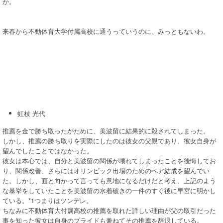
か。
来春から不動体育大学付属高校に通うっていうのに、みっともないわ。
虹枝 光代
推薦を金で勝ち取ったがために、美波留に結果的に殺されてしまった。
しかし、推薦の勝ち取りを実際にしたのは彼女の父親であり、彼女自身が
望んでしたことではなかった。
彼女は本心では、自分と美波留の関係が壊れてしまったことを後悔してお
り、関係改善、さらにはオリンピック出場のためのペア結成を望んでい
た。しかし、面と向かって言っても意地になるだけだと考え、上記のよう
な暴挙をしていたことを美波留の水着破きの一件のすぐ後に早宮に明かし
ている。*1つまりはツンデレ。
ちなみに不動体育大付属高校の推薦を取れた詳しい理由が父の取引だった
事を知った彼女は自身のプライドも兼ねてその推薦を辞退している。