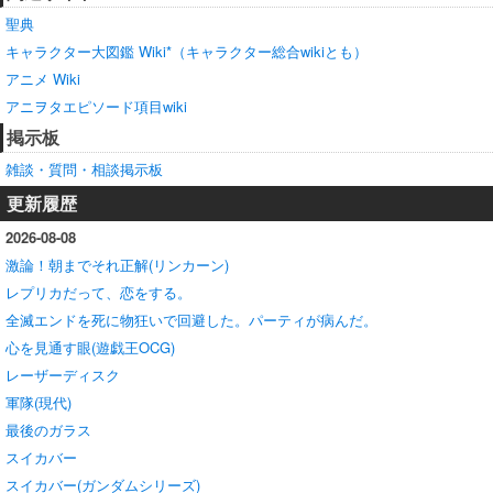
聖典
キャラクター大図鑑 Wiki*（キャラクター総合wikiとも）
アニメ Wiki
アニヲタエピソード項目wiki
掲示板
雑談・質問・相談掲示板
更新履歴
2026-08-08
激論！朝までそれ正解(リンカーン)
レプリカだって、恋をする。
全滅エンドを死に物狂いで回避した。パーティが病んだ。
心を見通す眼(遊戯王OCG)
レーザーディスク
軍隊(現代)
最後のガラス
スイカバー
スイカバー(ガンダムシリーズ)