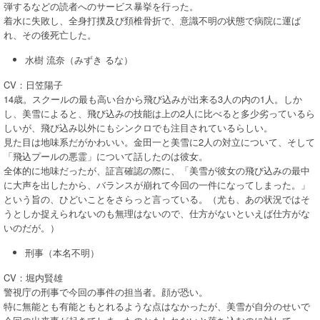
弾するなどの読者へのサービス暴挙を行った。
着水に失敗し、全身打撲及び頚椎骨折で、意識不明の状態で病院に運ば
れ、その後死亡した。
水樹 流奈（みずき るな）
CV：日笠陽子
14歳。スクールの最も高い台から飛び込みが出来る3人の内の1人。しか
し、美雪によると、飛び込みの技能は上の2人に比べると多少劣っているら
しいが、飛び込み以外にもシンクロでも注目されているらしい。
見た目は地味系だがかわいい。金田一と美雪に2人の対立について、そして
「飛込プールの悪霊」について話したのは彼女。
全体的に地味だったが、証言確認の際に、「美雪が彼女の飛び込みの最中
に大声を出したから、バランスが崩れて今回の一件になってしまった。」
という旨の、ひどいことをさらっと言っている。（尤も、あの状況ではそ
うとしか捉えられないのも無理はないので、仕方がないといえば仕方がな
いのだが。）
刑事（本名不明）
CV：堀内賢雄
警視庁の刑事で今回の事件の担当者。顔が恐い。
特に無能とも有能ともとれるような点はなかったが、美雪が自分のせいで