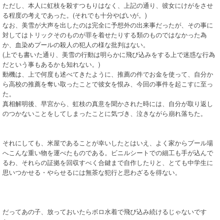
ただし、本人に虹枝を殺すつもりはなく、上記の通り、彼女にけがをさせ
る程度の考えであった。(それでも十分やばいが。)
なお、美雪が大声を出したのは完全に予想外の出来事だったが、その事に
対してはトリックそのものが罪を着せたりする類のものではなかった為
か、血染めプールの殺人の犯人の様な批判はない。
(上でも書いた通り、美雪の行動は明らかに飛び込みをする上で迷惑な行為
だという事もあるかも知れない。)
動機は、上で何度も述べてきたように、推薦の件でお金を使って、自分か
ら高校の推薦を奪い取ったことで彼女を恨み、今回の事件を起こすに至っ
た。
真相解明後、早宮から、虹枝の真意を聞かされた時には、自分が取り返し
のつかないことをしてしまったことに気づき、泣きながら崩れ落ちた。
それにしても、米屋であることが幸いしたとはいえ、よく家からプール場
へこんな重い物を運べたものである。ビニルシートでの細工も手が込んで
るわ、それらの証拠を回収すべく合鍵まで自作したりと、とても中学生に
思いつかせる・やらせるには無茶な犯行と思わざるを得ない。
だってあの子、放っておいたらボロ水着で飛び込み続けるじゃないです