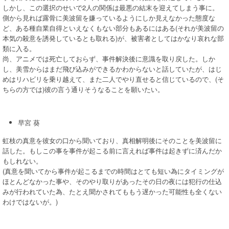
しかし、この選択のせいで2人の関係は最悪の結末を迎えてしまう事に。
側から見れば露骨に美波留を嫌っているようにしか見えなかった態度な
ど、ある種自業自得といえなくもない部分もあるにはある(それが美波留の
本気の殺意を誘発しているとも取れる)が、被害者としてはかなり哀れな部
類に入る。
尚、アニメでは死亡しておらず、事件解決後に意識を取り戻した。しか
し、美雪からはまだ飛び込みができるかわからないと話していたが、はじ
めはリハビリを乗り越えて、また二人でやり直せると信じているので、(そ
ちらの方では)彼の言う通りそうなることを願いたい。
早宮 葵
虹枝の真意を彼女の口から聞いており、真相解明後にそのことを美波留に
話した。もしこの事を事件が起こる前に言えれば事件は起きずに済んだか
もしれない。
(真意を聞いてから事件が起こるまでの時間はとても短い為にタイミングが
ほとんどなかった事や、そのやり取りがあったその日の夜には犯行の仕込
みが行われていた為、たとえ聞かされてももう遅かった可能性も全くない
わけではないが。)