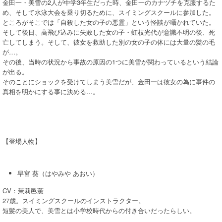
金田一・美雪の2人が中学3年生だった時、金田一のカナヅチを克服するた
め、そして水泳大会を乗り切るために、スイミングスクールに参加した。
ところがそこでは「自殺した女の子の悪霊」という怪談が囁かれていた。
そして後日、高飛び込みに失敗した女の子・虹枝光代が意識不明の後、死
亡してしまう。そして、彼女を救助した別の女の子の体には大量の髪の毛
が…。
その後、当時の状況から事故の原因の1つに美雪が関わっているという結論
が出る。
そのことにショックを受けてしまう美雪だが、金田一は彼女の為に事件の
真相を明かにする事に決める…。
【登場人物】
早宮 葵（はやみや あおい）
CV：茉莉邑薫
27歳。スイミングスクールのインストラクター。
短髪の美人で、美雪とは小学校時代からの付き合いだったらしい。