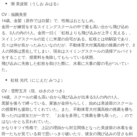
潮 美波留（うしお みはる）
CV：福圓美里
14歳。金髪（原作では白髪）で、性格はおとなしめ。
金田一が練習をするスイミングスクールの中で最も高い台から飛び込め
る、3人の内の1人。金田一曰く「虹枝よりも飛び込みが上手く見える」。
スイミングスクールの近くに米屋の自宅がある。虹枝とは幼馴染であり、
元々は仲が良かったみたいなのだが、不動体育大付属高校の推薦の件で、2
人の関係は悪化してしまい、現在はスイミングスクールの清掃アルバイト
をすることで、授業料を免除してもらっている状態。
飛び込みに失敗した虹枝を助けた際に、水着に大量の髪の毛がついてい
た。
虹枝 光代（にじえだ みつよ）
CV：雪野五月（現、ゆきのさつき）
14歳。スクールの最も高い台から飛び込みが出来る3人の内の1人。
黒髪を後ろで縛っている。家族が金持ちらしく、始めは美波留のスクール
の授業料も援助してくれていた。また、不動体育大付属高校の推薦を勝ち
取ったのは彼女だが一方で、「お金を多用して推薦を勝ち取った。」ので
はないかとも言われていた。
かなりキツイ性格で、上記の理由から対立関係となった美波留の水着を金
田一たちが見ている前で思いっきり破いたり、彼女の飛び込みの甘さを糾