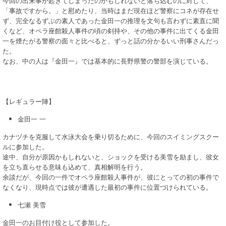
今回の出来事が起きてしまったのかもしれないと落ち込むのに対して、
「事故ですから。」と慰めたり、当時はまだ現在ほど警察にコネが存在せ
ず、完全なるずぶの素人であった金田一の推理を文句も言わずに素直に聞
くなど、オペラ座館殺人事件の頃の剣持や、その他の事件に出てくる金田
一を煙たがる警察の面々と比べると、ずっと話の分かるいい刑事さんだっ
た。
なお、中の人は『金田一』では基本的に長野県警の警部を演じている。
【レギュラー陣】
金田一 一
カナヅチを克服して水泳大会を乗り切るために、今回のスイミングスクー
ルに参加した。
途中、自分が原因かもしれないと、ショックを受ける美雪を励まし、彼女
を立ち直らせる意味も込めて、真相解明を行う。
余談だが、今回の一件でオペラ座館殺人事件が、彼にとっての初の事件で
なくなり、現時点では彼が遭遇した最初の事件に位置づけられている。
七瀬 美雪
金田一のお目付け役として参加した。