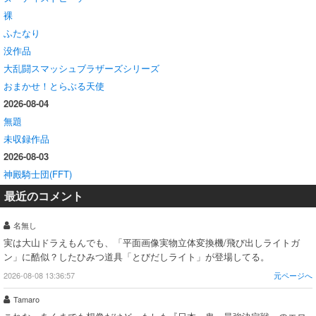
裸
ふたなり
没作品
大乱闘スマッシュブラザーズシリーズ
おまかせ！とらぶる天使
2026-08-04
無題
未収録作品
2026-08-03
神殿騎士団(FFT)
最近のコメント
名無し
実は大山ドラえもんでも、「平面画像実物立体変換機/飛び出しライトガ
ン」に酷似？したひみつ道具「とびだしライト」が登場してる。
2026-08-08 13:36:57
元ページへ
Tamaro