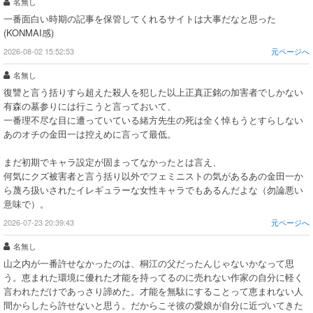
名無し
一番面白い時期の記事を保管してくれるサイトは大事だなと思った
(KONMAI感)
2026-08-02 15:52:53
元ページへ
名無し
復讐と言う括りすら超えた殺人を犯した以上正真正銘の加害者でしかない
有森の墓参りには行こうと言っておいて、
一番理不尽な目に遭っていている緒方先生の死は全く悼もうとすらしない
あのオチの金田一は控えめに言って最低。
まだ初期でキャラ設定が固まってなかったとは言え、
何気にクズ被害者と言う括り以外でフェミニストの気があるあの金田一か
ら蔑ろ扱いされたイレギュラーな女性キャラでもあるんだよな（勿論悪い
意味で）。
2026-07-23 20:39:43
元ページへ
名無し
山之内が一番許せなかったのは、桐江の父だったんじゃないかなって思
う。恵まれた環境に優れた才能を持ってるのに売れない作家の自分に軽く
言われただけであっさり諦めた。才能を無駄にすることって恵まれない人
間からしたら許せないと思う。だからこそ彼の愛娘が自分に近づいてきた