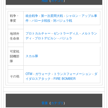
用語
（
カテゴリ
）
戦争・
統合戦争
-
第一次星間大戦
-
シャロン・アップル事
事変
件
-
バロータ戦役
-
対バジュラ戦
プロトカルチャー
-
ゼントラーディ人
-
メルトラン
地球外
ディ
-
プロトデビルン
-
バジュラ
生命体
可変戦
スカル隊
闘機部
隊
OTM
-
ガウォーク
-
トランスフォーメーション
-
ダ
その他
イダロスアタック
-
FIRE BOMBER
音楽
（
カテゴリ
）