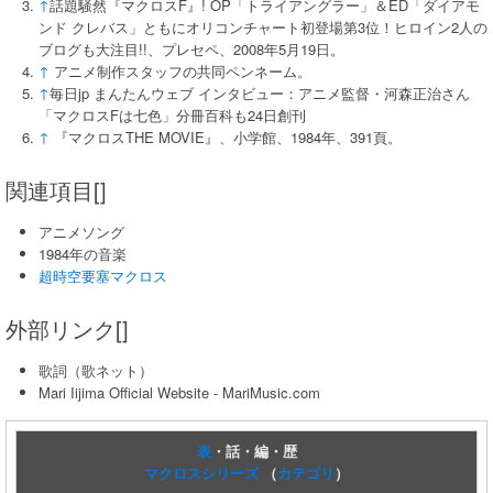
↑
話題騒然『マクロスF』! OP「トライアングラー」＆ED「ダイアモ
ンド クレバス」ともにオリコンチャート初登場第3位！ヒロイン2人の
ブログも大注目!!、プレセペ、2008年5月19日。
↑
アニメ制作スタッフの共同ペンネーム。
↑
毎日jp まんたんウェブ インタビュー：アニメ監督・河森正治さん
「マクロスFは七色」分冊百科も24日創刊
↑
『マクロスTHE MOVIE』、小学館、1984年、391頁。
関連項目[]
アニメソング
1984年の音楽
超時空要塞マクロス
外部リンク[]
歌詞（歌ネット）
Mari Iijima Official Website - MariMusic.com
表
・話・編・歴
マクロスシリーズ
（
カテゴリ
）