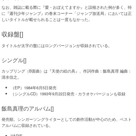
なお、雑誌に載る際に『愛・おぼえてますか』と誤植された例が多く、特
に『週刊少年ジャンプ』の巻末コーナー「ジャンプ放送局」においては正
しいタイトルが載せられることは一度もなかった。
収録盤[]
タイトルが太字の盤にはロングバージョンが収録されている。
シングル[]
カップリング（B面曲）は『天使の絵の具』、作詞作曲：飯島真理 編曲：
清水信之。
（EP）1984年6月5日発売
（シングルCD）1993年9月22日発売 - カラオケバージョンも収録
飯島真理のアルバム[]
発売順。シンガーソングライターとしての創作活動が中心のため、ベスト
アルバムに収録されている。
VARIE