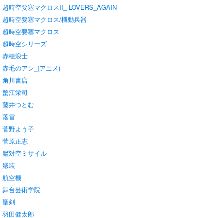
超時空要塞マクロスII_-LOVERS_AGAIN-
超時空要塞マクロス/機動兵器
超時空要塞マクロス
超時空シリーズ
赤穂浪士
赤毛のアン_(アニメ)
角川書店
蟹江栄司
藤井つとむ
落雷
菅野よう子
菅原正志
艦対空ミサイル
艤装
航空機
舞台芸術学院
聖剣
羽田健太郎