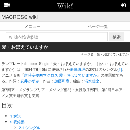
MACROSS wiki
メニュー
ページ一覧
検索
愛・おぼえていますか
ページ名：愛・おぼえていますか
テンプレート:Infobox Single『愛・おぼえていますか』（あい・おぼえてい
ますか）は、1984年6月5日に発売された
飯島真理
の2枚目のシングル
[1]
。
アニメ映画『
超時空要塞マクロス 愛・おぼえていますか
』の主題歌であ
る。作詞：
安井かずみ
、作曲：
加藤和彦
、編曲：
清水信之
。
第7回アニメグランプリアニメソング部門・女性歌手部門、第2回日本アニ
メ大賞主題歌賞を受賞。
目次
1 解説
2 収録盤
2.1 シングル