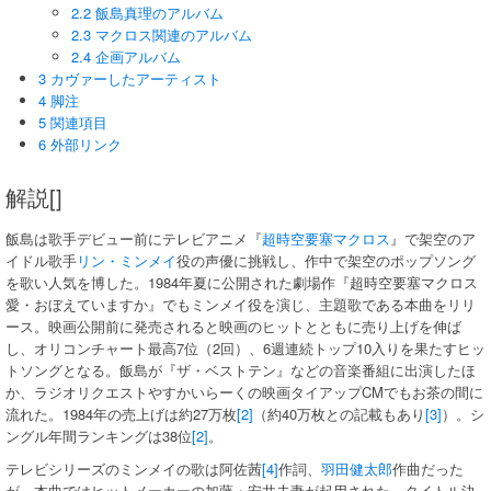
2.2 飯島真理のアルバム
2.3 マクロス関連のアルバム
2.4 企画アルバム
3 カヴァーしたアーティスト
4 脚注
5 関連項目
6 外部リンク
解説[]
飯島は歌手デビュー前にテレビアニメ『
超時空要塞マクロス
』で架空のア
イドル歌手
リン・ミンメイ
役の声優に挑戦し、作中で架空のポップソング
を歌い人気を博した。1984年夏に公開された劇場作『超時空要塞マクロス
愛・おぼえていますか』でもミンメイ役を演じ、主題歌である本曲をリリ
ース。映画公開前に発売されると映画のヒットとともに売り上げを伸ば
し、オリコンチャート最高7位（2回）、6週連続トップ10入りを果たすヒッ
トソングとなる。飯島が『ザ・ベストテン』などの音楽番組に出演したほ
か、ラジオリクエストやすかいらーくの映画タイアップCMでもお茶の間に
流れた。1984年の売上げは約27万枚
[2]
（約40万枚との記載もあり
[3]
）。シ
ングル年間ランキングは38位
[2]
。
テレビシリーズのミンメイの歌は阿佐茜
[4]
作詞、
羽田健太郎
作曲だった
が、本曲ではヒットメーカーの加藤・安井夫妻が起用された。タイトル決