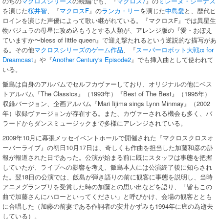
のちの
マクロスシリーズ
の続編でも、『
マクロス7
』の
ミレーヌ・ジーナス
を演じた
桜井智
、『
マクロスF
』の
ランカ・リー
を演じた
中島愛
と、歴代ヒ
ロインを演じた声優によって歌い継がれている。『マクロスF』では異星生
物バジュラの母星に攻め込もうとする人類が、アレンジ版の『愛・おぼえ
ていますか〜bless of little queen』で迎え撃たれるという逆説的な描写があ
る。その他
マクロスシリーズのゲーム作品
、『
スーパーロボット大戦α for
Dreamcast
』や『
Another Century's Episode2
』でも挿入曲として使われて
いる。
飯島は自身のアルバムでセルフカヴァーしており、オリジナルの他にベス
トアルバム『The Classics』（1993年）『Best of The Best』（1995年）
収録バージョン、企画アルバム『Mari Iijima sings Lynn Minmay』（2002
年）収録ヴァージョンが存在する。また、カヴァーされる機会も多く、バ
ラードからダンスミュージックまで多様にアレンジされている。
2009年10月に幕張メッセイベントホールで開催された『マクロスクロスオ
ーバーライブ』の初日10月17日は、奇しくも作曲を担当した加藤和彦の訃
報が報道された日であった。公演が始まる前に既にスタッフは事態を把握
していたが、ライブへの影響を考え、飯島本人には公演終了後に知らされ
た。翌18日の公演では、飯島が弾き語りの前に観客に事態を説明し、当時
アニメグランプリを受賞した時の加藤との思い出などを語り、「皆もこの
曲で加藤さんにハローといってください」と呼びかけ、会場の観客ととも
に合唱した（加藤の前妻である作詞者の安井かずみも1994年に癌の為逝去
している）。