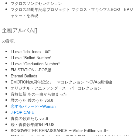
マクロスソングセレクション
マクロス25周年記念プロジェクト マクロス・マキシマムBOX! - EPジ
ャケットを再現
企画アルバム[]
50音順。
I Love "Idol Index 100"
I Love "Ballad Number"
I Love "Graduation Number"
FM STATION J-POP版
Eternal Ballads
EMOTION20周年記念テーマコレクション 〜OVA&劇場編
オリジナル・アニメソング・スーパーコレクション
音故知新 あの一曲から始まった
君のうた 僕のうた vol.6
恋するバラード〜Woman
J-POP CAFE
青春の歌姫たち vol.6
続・青春歌年鑑'84 PLUS
SONGWRITER RENAISSANCE 〜Victor Edition vol.II~