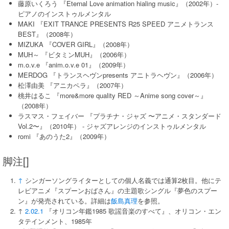
藤原いくろう 『Eternal Love animation hialing music』（2002年）-
ピアノのインストゥルメンタル
MAKI 『EXIT TRANCE PRESENTS R25 SPEED アニメトランス
BEST』（2008年）
MIZUKA 『COVER GIRL』（2008年）
MUH～ 『ビタミンMUH』（2006年）
m.o.v.e 『anim.o.v.e 01』（2009年）
MERDOG 『トランスヘヴンpresents アニトラヘヴン』（2006年）
松澤由美 『アニカペラ』（2007年）
桃井はるこ 『more&more quality RED ～Anime song cover～』
（2008年）
ラスマス・フェイバー 『プラチナ・ジャズ 〜アニメ・スタンダード
Vol.2〜』（2010年） - ジャズアレンジのインストゥルメンタル
romi 『あのうた2』（2009年）
脚注[]
↑
シンガーソングライターとしての個人名義では通算2枚目。他にテ
レビアニメ『スプーンおばさん』の主題歌シングル『夢色のスプー
ン』が発売されている。詳細は
飯島真理
を参照。
↑
2.0
2.1
『オリコン年鑑1985 歌謡音楽のすべて』、オリコン・エン
タテインメント、1985年