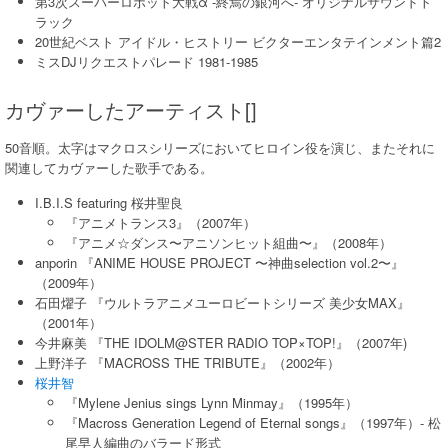
第3次スーパーロボット大戦α -終焉の銀河へ- オリジナルサウンドト
ラック
20世紀ベスト アイドル・ヒストリー ビクターエンタテインメント篇2
ミスDJリクエストパレード 1981-1985
カヴァーしたアーティスト[]
50音順。太字はマクロスシリーズにおいてヒロイン役を演じ、またそれに
関連してカヴァーした歌手である。
I.B.I.S featuring 桜井聖良
『アニメトランス3』（2007年）
『アニメ☆ダンス〜アニソンヒット組曲〜』（2008年）
anporin 『ANIME HOUSE PROJECT 〜神曲selection vol.2〜』
（2009年）
石田燿子 『ウルトラアニメユーロビートシリーズ 美少女MAX』
（2001年）
今井麻美 『THE IDOLM@STER RADIO TOP×TOP!』（2007年)
上野洋子 『MACROSS THE TRIBUTE』（2002年）
桜井智
『Mylene Jenius sings Lynn Minmay』（1995年）
『Macross Generation Legend of Eternal songs』（1997年）- 松
尾早人編曲のバラード形式