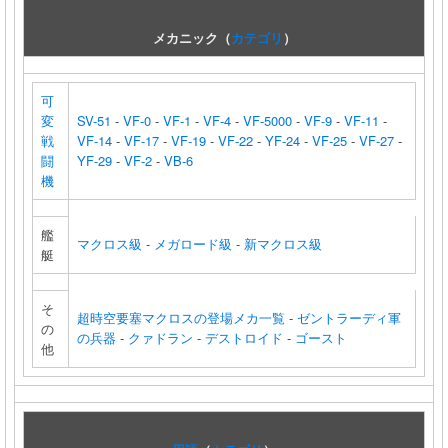
メカニック（
カテゴリ
）
可
変
SV-51
-
VF-0
-
VF-1
-
VF-4
-
VF-5000
-
VF-9
-
VF-11
-
戦
VF-14
-
VF-17
-
VF-19
-
VF-22
-
YF-24
-
VF-25
-
VF-27
-
闘
YF-29
-
VF-2
-
VB-6
機
艦
マクロス級
-
メガロード級
-
新マクロス級
艇
そ
超時空要塞マクロスの登場メカ一覧
-
ゼントラーディ軍
の
の兵器
-
クァドラン
-
デストロイド
-
ゴースト
他