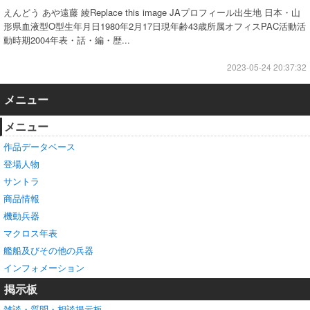
えんどう あや遠藤 綾Replace this image JAプロフィール出生地 日本・山
形県血液型O型生年月日1980年2月17日現年齢43歳所属オフィスPAC活動活
動時期2004年表・話・編・歴...
2023-05-24 20:37:32
メニュー
メニュー
作品データベース
登場人物
サントラ
商品情報
機動兵器
マクロス年表
艦船及びその他の兵器
インフォメーション
掲示板
雑談・質問・相談掲示板