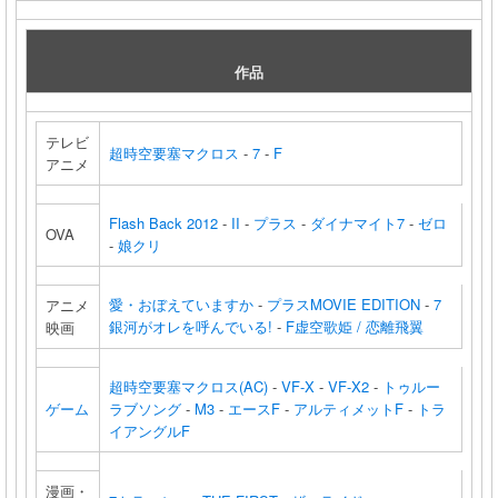
作品
テレビ
超時空要塞マクロス
-
7
-
F
アニメ
Flash Back 2012
-
II
-
プラス
-
ダイナマイト7
-
ゼロ
OVA
-
娘クリ
愛・おぼえていますか
-
プラスMOVIE EDITION
-
7
アニメ
銀河がオレを呼んでいる!
-
F虚空歌姫 / 恋離飛翼
映画
超時空要塞マクロス(AC)
-
VF-X
-
VF-X2
-
トゥルー
ゲーム
ラブソング
-
M3
-
エースF
-
アルティメットF
-
トラ
イアングルF
漫画・