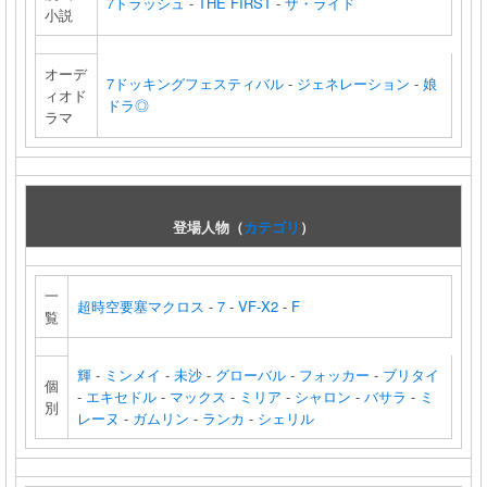
7トラッシュ
-
THE FIRST
-
ザ・ライド
小説
オーデ
7ドッキングフェスティバル
-
ジェネレーション
-
娘
ィオド
ドラ◎
ラマ
登場人物（
カテゴリ
）
一
超時空要塞マクロス
-
7
-
VF-X2
-
F
覧
輝
-
ミンメイ
-
未沙
-
グローバル
-
フォッカー
-
ブリタイ
個
-
エキセドル
-
マックス
-
ミリア
-
シャロン
-
バサラ
-
ミ
別
レーヌ
-
ガムリン
-
ランカ
-
シェリル