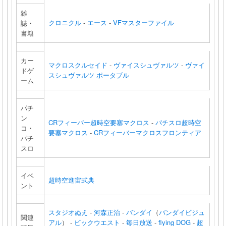
雑
クロニクル
-
エース
-
VFマスターファイル
誌・
書籍
カー
マクロスクルセイド
-
ヴァイスシュヴァルツ
-
ヴァイ
ドゲ
スシュヴァルツ ポータブル
ーム
パチ
ン
CRフィーバー超時空要塞マクロス
-
パチスロ超時空
コ・
要塞マクロス
-
CRフィーバーマクロスフロンティア
パチ
スロ
イベ
超時空進宙式典
ント
スタジオぬえ
-
河森正治
-
バンダイ
（
バンダイビジュ
関連
アル
） -
ビックウエスト
-
毎日放送
-
flying DOG
-
超