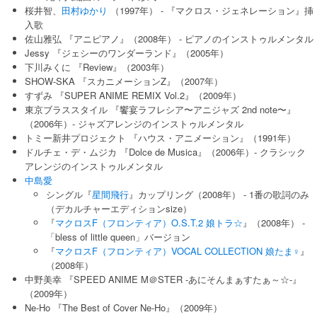
桜井智、
田村ゆかり
（1997年） - 『マクロス・ジェネレーション』挿
入歌
佐山雅弘 『アニピアノ』（2008年） - ピアノのインストゥルメンタル
Jessy 『ジェシーのワンダーランド』（2005年）
下川みくに 『Review』（2003年）
SHOW-SKA 『スカニメーションZ』（2007年）
すずみ 『SUPER ANIME REMIX Vol.2』（2009年）
東京ブラススタイル 『饗宴ラフレシア〜アニジャズ 2nd note〜』
（2006年）- ジャズアレンジのインストゥルメンタル
トミー新井プロジェクト 『ハウス・アニメーション』（1991年）
ドルチェ・デ・ムジカ 『Dolce de Musica』（2006年）- クラシック
アレンジのインストゥルメンタル
中島愛
シングル『
星間飛行
』カップリング（2008年） - 1番の歌詞のみ
（デカルチャーエディションsize）
『
マクロスF（フロンティア）O.S.T.2 娘トラ☆
』（2008年） -
「bless of little queen」バージョン
『
マクロスF（フロンティア）VOCAL COLLECTION 娘たま♀
』
（2008年）
中野美幸 『SPEED ANIME M＠STER -あにそんまぁすたぁ～☆-』
（2009年）
Ne-Ho 『The Best of Cover Ne-Ho』（2009年）