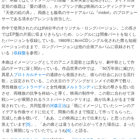
定前の仮題は「愛の通信」。カップリング曲は映画のエンディングテーマ
『天使の絵の具』。両曲とも飯島のサードアルバム『midori』のプロデュー
サーである清水がアレンジを担当した。
作中で使用されたのは約6分半のオリジナル・ロングバージョン。この長さ
ではEP盤の片面に収まりきらないため、シングルには間奏パートを短くし
たバージョンを収録している。1993年に8cmCDシングル化された際も短縮
バージョンのままで、ロングバージョンは他の企画アルバムに収録されて
いる（
収録盤
を参照）。
本曲はイメージソングとしてのアニメ主題歌とは異なり、劇中歌として作
品のテーマに深く関わっている。作品世界の中では、「50万年前に滅びた
異星人
プロトカルチャー
の遺跡から発掘された、彼らの社会における流行
歌」と設定されている。この太古のラブソングがミンメイの歌声で甦り、
男性種族
ゼントラーディ
と女性種族
メルトランディ
に文化の尊さを思い出
させ、両種族の抗争を終結へと導く。映画の制作中、この歌に合わせて決
戦シーンが展開されるラストパートのシナリオは、曲が出来上がるまで保
留されていた。共同監督の
河森正治
は「既にイメージしていたシーンのア
イデアを作曲サイドに伝えて、間奏の長さまで指定して作ってもらった。
完成した曲を聴いて、『ああ、この映画はこれで出来たな』と思ったのを
覚えています
[5]
」、「あの曲とは違うものが上がってきた場合は、まった
く違う展開になっていたでしょうね
[6]
」と語る。