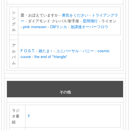
シ
愛・おぼえていますか -
勇気をください
-
トライアングラ
ン
ー
- ダイアモンド クレバス/射手座 -
星間飛行
- ライオン
グ
-
pink monsoon
-
CMランカ
-
放課後オーバーフロウ
ル
ア
F O.S.T.
-
娘たま♀
-
ユニバーサル・バニー
-
cosmic
ル
cuune
-
the end of "triangle"
バ
ム
その他
ラジ
オ番
F
組