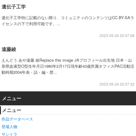
遺伝子工学
遺伝子工学特に記載のない限り、コミュニティのコンテンツはCC BY-SAラ
イセンスの下で利用可能です。...
2023-05-24 20:37:38
遠藤綾
えんどう あや遠藤 綾Replace this image JAプロフィール出生地 日本・山
形県血液型O型生年月日1980年2月17日現年齢43歳所属オフィスPAC活動活
動時期2004年表・話・編・歴...
2023-05-24 20:37:32
メニュー
メニュー
作品データベース
登場人物
サントラ