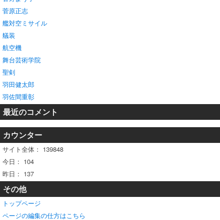
菅原正志
艦対空ミサイル
艤装
航空機
舞台芸術学院
聖剣
羽田健太郎
羽佐間重彰
最近のコメント
カウンター
サイト全体：
139848
今日：
104
昨日：
137
その他
トップページ
ページの編集の仕方はこちら