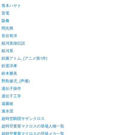
青木ハヤト
雷電
阪脩
間光興
長谷有洋
銀河英雄伝説
銀河系
鉄腕アトム_(アニメ第1作)
鈴置洋孝
鈴木勝美
野島健児_(声優)
遺伝子操作
遺伝子工学
遠藤綾
速水奨
超時空騎団サザンクロス
超時空要塞マクロスの登場人物一覧
超時空要塞マクロスの登場メカ一覧