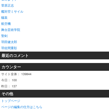
菅原正志
艦対空ミサイル
艤装
航空機
舞台芸術学院
聖剣
羽田健太郎
羽佐間重彰
最近のコメント
カウンター
サイト全体：
139844
今日：
100
昨日：
137
その他
トップページ
ページの編集の仕方はこちら