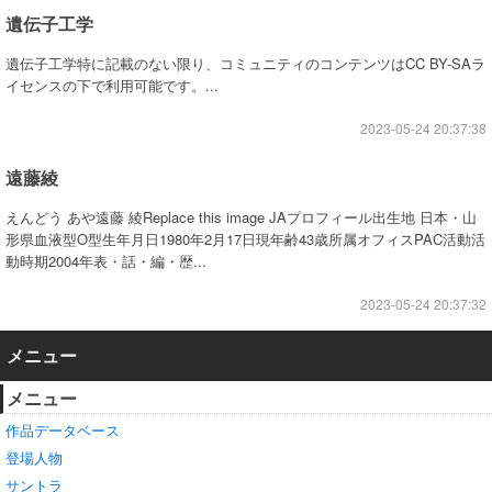
遺伝子工学
遺伝子工学特に記載のない限り、コミュニティのコンテンツはCC BY-SAラ
イセンスの下で利用可能です。...
2023-05-24 20:37:38
遠藤綾
えんどう あや遠藤 綾Replace this image JAプロフィール出生地 日本・山
形県血液型O型生年月日1980年2月17日現年齢43歳所属オフィスPAC活動活
動時期2004年表・話・編・歴...
2023-05-24 20:37:32
メニュー
メニュー
作品データベース
登場人物
サントラ