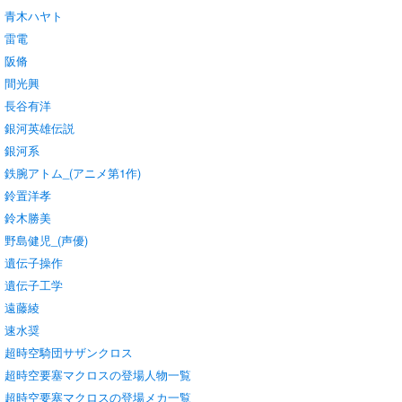
青木ハヤト
雷電
阪脩
間光興
長谷有洋
銀河英雄伝説
銀河系
鉄腕アトム_(アニメ第1作)
鈴置洋孝
鈴木勝美
野島健児_(声優)
遺伝子操作
遺伝子工学
遠藤綾
速水奨
超時空騎団サザンクロス
超時空要塞マクロスの登場人物一覧
超時空要塞マクロスの登場メカ一覧