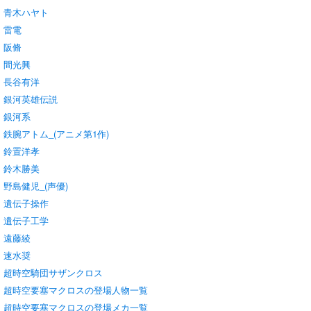
青木ハヤト
雷電
阪脩
間光興
長谷有洋
銀河英雄伝説
銀河系
鉄腕アトム_(アニメ第1作)
鈴置洋孝
鈴木勝美
野島健児_(声優)
遺伝子操作
遺伝子工学
遠藤綾
速水奨
超時空騎団サザンクロス
超時空要塞マクロスの登場人物一覧
超時空要塞マクロスの登場メカ一覧