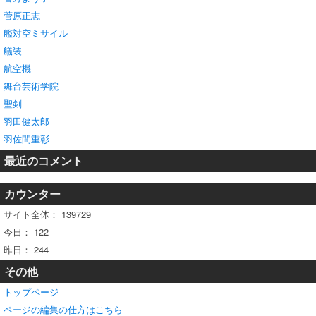
菅原正志
艦対空ミサイル
艤装
航空機
舞台芸術学院
聖剣
羽田健太郎
羽佐間重彰
最近のコメント
カウンター
サイト全体：
139729
今日：
122
昨日：
244
その他
トップページ
ページの編集の仕方はこちら