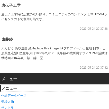
遺伝子工学
遺伝子工学特に記載のない限り、コミュニティのコンテンツはCC BY-SAラ
イセンスの下で利用可能です。...
2023-05-24 20:37:38
遠藤綾
えんどう あや遠藤 綾Replace this image JAプロフィール出生地 日本・山
形県血液型O型生年月日1980年2月17日現年齢43歳所属オフィスPAC活動活
動時期2004年表・話・編・歴...
2023-05-24 20:37:32
メニュー
メニュー
作品データベース
登場人物
サントラ