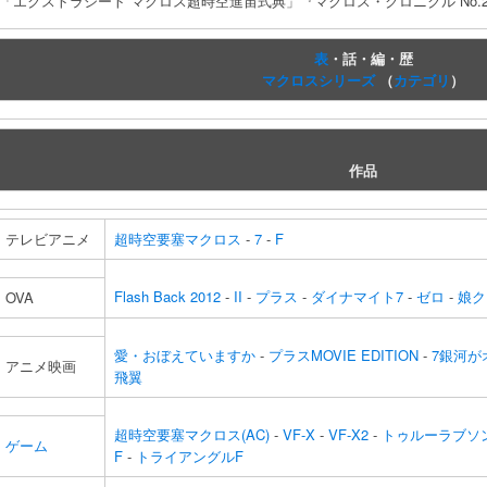
「エクストラシート マクロス超時空進宙式典」『マクロス・クロニクル No.23』
表
・話・編・歴
マクロスシリーズ
（
カテゴリ
）
作品
テレビアニメ
超時空要塞マクロス
-
7
-
F
Flash Back 2012
-
II
-
プラス
-
ダイナマイト7
-
ゼロ
-
娘ク
OVA
愛・おぼえていますか
-
プラスMOVIE EDITION
-
7銀河が
アニメ映画
飛翼
超時空要塞マクロス(AC)
-
VF-X
-
VF-X2
-
トゥルーラブソ
ゲーム
F
-
トライアングルF