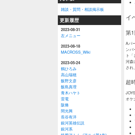
雑談・質問・相談掲示板
イ
更新履歴
2023-08-31
第
左メニュー
Aパ
2023-08-18
ンバ
MACROSS_Wiki
ト「
河森
2023-05-24
され
鶴ひろみ
高山瑞穂
飯野文彦
超
飯島真理
青木ハヤト
JO
雷電
オケ
阪脩
間光興
長谷有洋
銀河英雄伝説
銀河系
鉄腕アトム_(アニメ第1作)