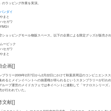
」のラッピング作業を実演。
バンダイ
やまと
ハセガワ
YMG1
空ショッピングモール物販スペース。以下の企業による限定グッズが販売さ
ムービック
ハセガワ
やまと
企画[]
ンプラリー2009年2月7日から2月22日にかけて秋葉原周辺のコンビニエン
集めるとメインイベントへの抽選権が得られるというスタンプラリーが行われていた
グループ運営のメイドカフェでは本イベントに連動して「マクロスシリーズ
売が行われていた。
文献[]