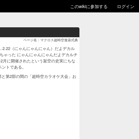
このwikiに参加する
ログイン
ページ名：マクロス超時空進宙式典
…2.22（にゃんにゃんにゃん）だよデカル
っちゃった にゃんにゃんにゃんだよデカルチ
9年2月に開催されたという架空の史実にちな
ベントである。
第1部と第2部の間の「超時空カラオケ大会」お