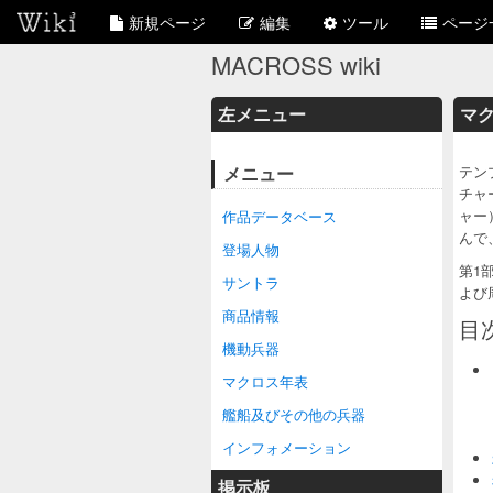
新規ページ
編集
ツール
ページ
MACROSS wiki
左メニュー
マ
メニュー
テン
チャ
ャー
作品データベース
んで
登場人物
第1
サントラ
よび
商品情報
目
機動兵器
マクロス年表
艦船及びその他の兵器
インフォメーション
掲示板