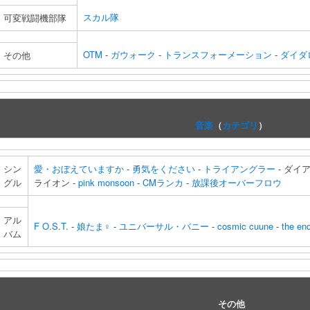
スカル隊
可変戦闘機部隊
OTM
-
ガウォーク
-
トランスフォーメーション
-
ダイダ
その他
音楽
（
カテゴリ
）
シン
愛・おぼえていますか
-
勇気をください
-
トライアングラー
- ダイ
グル
ライオン -
pink monsoon
-
CMランカ
-
放課後オーバーフロウ
アル
F O.S.T.
-
娘たま♀
-
ユニバーサル・バニー
-
cosmic cuune
-
the end
バム
その他