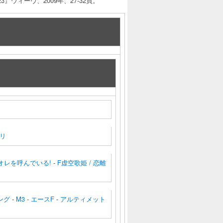
ウィーヴ、2009年、27-32頁。
リ
オレを呼んでいる!
-
F虚空歌姫 / 恋離
ング
-
M3
-
エースF
-
アルティメット