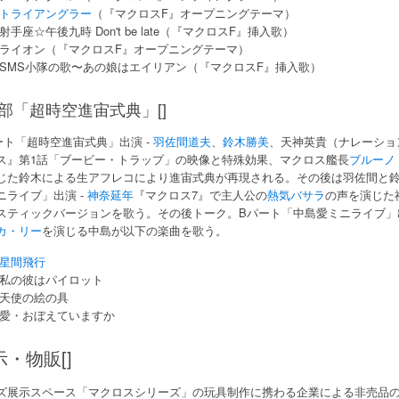
トライアングラー
（『マクロスF』オープニングテーマ）
射手座☆午後九時 Don't be late（『マクロスF』挿入歌）
ライオン（『マクロスF』オープニングテーマ）
SMS小隊の歌〜あの娘はエイリアン（『マクロスF』挿入歌）
2部「超時空進宙式典」[]
ート「超時空進宙式典」出演 -
羽佐間道夫
、
鈴木勝美
、天神英貴（ナレーショ
ス』第1話「ブービー・トラップ」の映像と特殊効果、マクロス艦長
ブルーノ
じた鈴木による生アフレコにより進宙式典が再現される。その後は羽佐間と鈴
ニライブ」出演 -
神奈延年
『マクロス7』で主人公の
熱気バサラ
の声を演じた
スティックバージョンを歌う。その後トーク。Bパート「中島愛ミニライブ」出
カ・リー
を演じる中島が以下の楽曲を歌う。
星間飛行
私の彼はパイロット
天使の絵の具
愛・おぼえていますか
示・物販[]
ズ展示スペース「マクロスシリーズ」の玩具制作に携わる企業による非売品の展