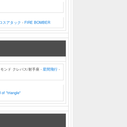
ロスアタック
-
FIRE BOMBER
アモンド クレバス/射手座 -
星間飛行
-
 of "triangle"