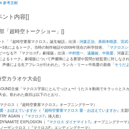
4 参考文献
ベント内容[]
1部「超時空トークショー」[]
ート「『超時空要塞マクロス』誕生秘話」出演 -
河森正治
、
美樹本晴彦
、
宮武
ー3名によるトーク。当時の制作秘話や2009年現在の科学技術、「
マクロスシ
どーなる?! 『マクロスF』劇場版」出演 -
中村悠一
、
遠藤綾
、
中島愛
、河森正
によるトーク。劇場版について声優陣による要望や質問が総監督に対しなさ
、声優による生アフレコが行われた。ランカ・リー＝中島愛の新曲「
そうだ
時空カラオケ大会[]
YSOUND主催「マクロス宇宙にとんでっけぇ〜! うたスキ動画でキラッ☆と
大会。歌われた曲目は以下のとおり。
マクロス（『超時空要塞マクロス』オープニングテーマ）
愛・おぼえていますか
（『
超時空要塞マクロス 愛・おぼえていますか
』主題
TRY AGAIN（『
マクロス7
』挿入歌）
DYNAMITE EXPLOSION（『
マクロス ダイナマイト7
』オープニングテーマ
ノーザンクロス（『マクロスF』エンディングテーマ）