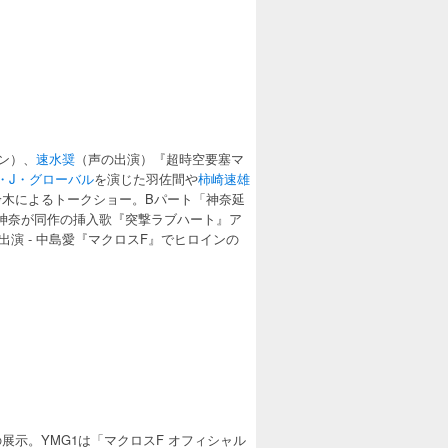
ン）、
速水奨
（声の出演）『超時空要塞マ
・J・グローバル
を演じた羽佐間や
柿崎速雄
木によるトークショー。Bパート「神奈延
神奈が同作の挿入歌『突撃ラブハート』ア
演 - 中島愛『マクロスF』でヒロインの
示。YMG1は「マクロスF オフィシャル