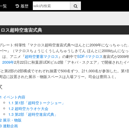
一覧
履歴
クロス超時空進宙式典
プレート:特筆性『マクロス超時空進宙式典〜ほんとに2009年になっちゃった
ー!〜』（マクロスちょうじくうしんちゅうしきてん ほんとに2009ねんにな
）は、アニメ『
超時空要塞マクロス
』の劇中で
SDF-1マクロス
進宙式が200
、
2009年
2月22日に秋葉原UDXビル2階「アキバ・スクエア」で開催されたイ
部と第2部の2部構成でそれぞれ抽選で500名ずつ、計1,000名が参加した。
周辺に設置された展示・物販スペースは入場フリー。司会は豊田ユミ。
次
1 イベント内容
1.1 第1部「超時空トークショー」
1.2 超時空カラオケ大会
1.3 第2部「超時空進宙式典」
2 展示・物販
3 連動企画