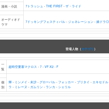
7トラッシュ
-
THE FIRST
-
ザ・ライド
漫画・小説
オーディオド
7ドッキングフェスティバル
-
ジェネレーション
-
娘ドラ◎
ラマ
登場人物（
カテゴリ
）
一
超時空要塞マクロス
-
7
-
VF-X2
-
F
覧
輝
-
ミンメイ
-
未沙
-
グローバル
-
フォッカー
-
ブリタイ
-
エキセドル
個
ラ
-
ミレーヌ
-
ガムリン
-
ランカ
-
シェリル
別