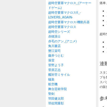
超時空要塞マクロス_(アーケー
痛車
ドゲーム)
超時空要塞マクロスII_-
LOVERS_AGAIN-
超時空要塞マクロス/機動兵器
超時空要塞マクロス
超時空シリーズ
超時
赤穂浪士
赤毛のアン_(アニメ)
角川書店
蟹江栄司
藤井つとむ
落雷
連動
菅野よう子
菅原正志
スタ
艦対空ミサイル
プを
艤装
スパ
航空機
の販
舞台芸術学院
聖剣
参考
羽田健太郎
羽佐間重彰