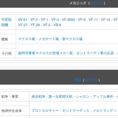
メカニック（
カテゴリ
）
可変戦
SV-51
-
VF-0
-
VF-1
-
VF-4
-
VF-5000
-
VF-9
-
VF-11
-
VF-14
-
VF
闘機
VF-27
-
YF-29
-
VF-2
-
VB-6
マクロス級
-
メガロード級
-
新マクロス級
艦艇
超時空要塞マクロスの登場メカ一覧
-
ゼントラーディ軍の兵器
-
その他
用語
（
カテゴリ
）
戦争・事変
統合戦争
-
第一次星間大戦
-
シャロン・アップル事件
-
プロトカルチャー
-
ゼントラーディ人
-
メルトランディ
地球外生命体