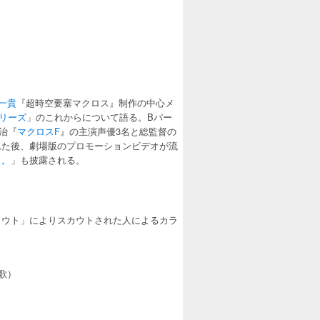
一貴
『超時空要塞マクロス』制作の中心メ
リーズ
」のこれからについて語る。Bパー
治『
マクロスF
』の主演声優3名と総監督の
れた後、劇場版のプロモーションビデオが流
よ。
」も披露される。
スカウト」によりスカウトされた人によるカラ
歌）
）