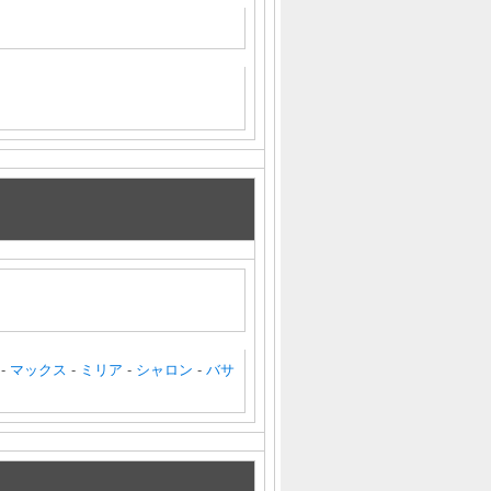
-
マックス
-
ミリア
-
シャロン
-
バサ