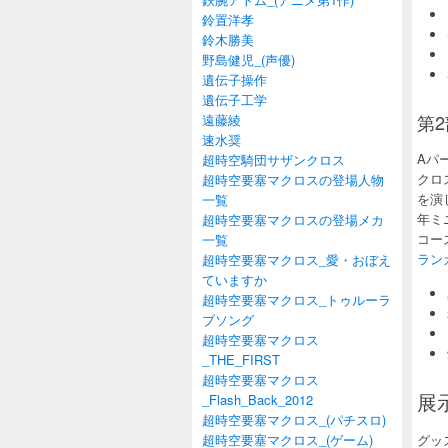
鈴置洋孝
鈴木勝美
野島健児_(声優)
遺伝子操作
遺伝子工学
第
遠藤綾
速水奨
Aパ
超時空騎団サザンクロス
クロ
超時空要塞マクロスの登場人物
を演
一覧
年ミ
超時空要塞マクロスの登場メカ
コー
一覧
ラン
超時空要塞マクロス_愛・おぼえ
ていますか
超時空要塞マクロス_トゥルーラ
ブソング
超時空要塞マクロス
_THE_FIRST
超時空要塞マクロス
展
_Flash_Back_2012
超時空要塞マクロス_(パチスロ)
超時空要塞マクロス_(ゲーム)
グッ