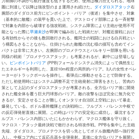
力制御の不調から航行速度も低下するため、使用は極力控えられる。地球
圏に到達して以降は強攻型のまま運用され続けた。
ダイダロスアタック
右
腕部のダイダロス前方にピンポイント・バリア（後述）を集中させ、対象
（基本的に敵艦）の装甲を貫いた上で、デストロイド部隊による一斉射撃
で対象を内部から破壊する強攻戦術。システム障害により主砲が使用不可
能となった際に
早瀬未沙
が即興で編み出した戦術だが、対艦近接戦におけ
る有効性からその後も数回敢行される。艦同士の戦闘における白兵戦とい
う構図もさることながら、仕掛けられた敵艦の沈む様の描写も含めてイン
パクトは非常に大きい。左腕部のプロメテウスとバルキリー部隊を用いる
同様の戦術「プロメテウスアタック」も考案されるが、劇中には登場しな
い。
ピンポイントバリア
(PPB)フォールドシステム消失によって偶然生じ
たエネルギーを利用した、直径10m程度の局所的バリア。3人の女性オペレ
ーターがトラックボールを操作し、着弾点に移動させることで防御する。
ただし初使用時にはシステム調整不足で主砲発射に障害をきたし、苦肉の
策として上記のダイダロスアタックが考案される。全方位バリア後に開発
された艦全体を覆う巨大円球形のバリア。敵の攻撃をほぼ完全に無力化で
きるが、安定させることが難しくオンタリオ自治区上空戦において暴走、
爆発している。ボドル基幹艦隊との決戦時に、フルブス・バレンス中枢で
の反応弾発射直後に展開。この時はバリアの安定化に成功し、爆沈するフ
ルブス・バレンス内部にいたにもかかわらず、マクロス艦体を守り抜く。
マクロス・アタック最終決戦で敢行される特攻作戦。PPBを集中した主砲
先端、ダイダロス、プロメテウスを切っ先としてボドル旗艦内部へ強行突
入し、中枢コア内にて反応兵器を全弾発射。直後に全方位バリアを展開し