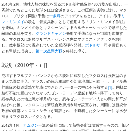
2010年2月、地球人類の抹殺を図るボドル基幹艦隊約480万隻が出現し、一
斉射でたちどころに地球をほぼ全滅させる。この圧倒的劣勢に対し、マク
ロス・ブリタイ同盟1千隻は
一条輝
のアイデアをもとに、アイドル歌手
リ
ン・ミンメイ
の歌を「音波兵器」として使用する「リン・ミンメイ作戦」
を発動。ミンメイの歌とキスシーンによるカルチャーショックで動揺した
敵陣の混乱を突き、
グランドキャノン
発射で手薄になった宙域を進撃す
る。マクロスは旗艦フルブス・バレンス内にマクロス・アタックを敢行
し、敵中枢部にて温存していた全反応弾を発射。
ボドルザー
司令長官もろ
とも撃破に成功し、
第一次星間大戦
を終結に導く。
戦後（2010年 - ）[]
崩壊するフルブス・バレンスからの脱出に成功したマクロスは強攻型のま
ま大気圏に突入。アラスカの統合軍総司令部跡地周辺へ降下し、ボドル基
幹艦隊の軌道爆撃で地表にできたクレーターの中に不時着する
[1]
。同様に
航行不能で脱出できなかったゼントラーディ艦艇も地球へ降下しており、
残存兵力との地上戦が半月続いた。残存ゼントラーディ人との間に和平が
結ばれた後、マクロスには新統合政府指令所が設置され、周囲には新統合
政府の首都マクロス・シティが建設され、不時着したクレーターには水が
溜まりマクロスレイクとなる。
2012年1月、
カムジン
一派の反乱に際して新指令所は壊滅するものの、旧メ
インブリッジを使用してマクロスは数年ぶりに飛行、接近するカムジン艦