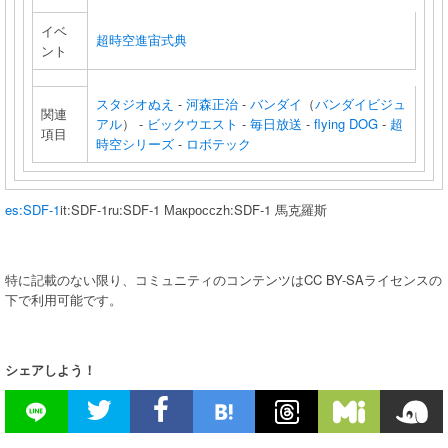
イベ
超時空進宙式典
ント
スタジオぬえ
-
河森正治
-
バンダイ
（
バンダイビジュ
関連
アル
） -
ビックウエスト
-
毎日放送
-
flying DOG
-
超
項目
時空シリーズ
-
ロボテック
es:SDF-1
it:SDF-1ru:SDF-1 Макроссzh:SDF-1 馬克羅斯
特に記載のない限り、コミュニティのコンテンツはCC BY-SAライセンスの
下で利用可能です。
シェアしよう！