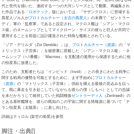
代と世代を描いた、連続する一つの大河シリーズとして翻案、再編集され
た作品である「
ロボテック
」版においては、『サザンクロス』に登場する
異星人ゾル人が
プロトカルチャー（太古の異星人）
の末裔で「ゼントラー
ディ」軍の「監察軍」であると設定され、マクロス艦は「シアン・マクロ
ス級」のネームシップとしてマイクローン・サイズの彼らと巨人が共同で
運用することを前提に設計建造された特殊な艦船とされている。
「ゾア・デリルダ（Zor Derelda）」は、
プロトカルチャー（資源）
の「マ
トリックス（子宮体）」を秘密裏に搭載した「シアン・マクロス級」・ネ
ームシップ（≒1番艦）「Macross」を支配達の濫用から保護するために他
の恒星系に放逐した。
このため、支配者たちは「インビッド（Invid）」との長きにわたる戦争に
関する戦局の優勢を可能とするために、まず手始めに
プロトカルチャー
（資源）
の「マトリックス（子宮体）」供給を捕える最後の見込みを以っ
て、既に暴走を引き起こしていながらも彼らの僕（しもべ）としての忠誠
を未だかろうじて維持していた戦闘種族
ゼントラーディ人
（Zentraedi）の
とある基幹艦隊を、彼らの既知のこの宇宙に関する情報源に基づいて「テ
ラン恒星系（太陽系）」に差し向けた。
詳細はティロル (架空の衛星)を参照
脚注・出典[]