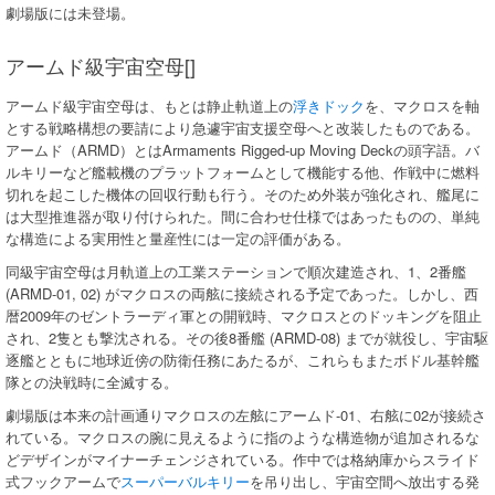
劇場版には未登場。
アームド級宇宙空母[]
アームド級宇宙空母は、もとは静止軌道上の
浮きドック
を、マクロスを軸
とする戦略構想の要請により急遽宇宙支援空母へと改装したものである。
アームド（ARMD）とはArmaments Rigged-up Moving Deckの頭字語。バ
ルキリーなど艦載機のプラットフォームとして機能する他、作戦中に燃料
切れを起こした機体の回収行動も行う。そのため外装が強化され、艦尾に
は大型推進器が取り付けられた。間に合わせ仕様ではあったものの、単純
な構造による実用性と量産性には一定の評価がある。
同級宇宙空母は月軌道上の工業ステーションで順次建造され、1、2番艦
(ARMD-01, 02) がマクロスの両舷に接続される予定であった。しかし、西
暦2009年のゼントラーディ軍との開戦時、マクロスとのドッキングを阻止
され、2隻とも撃沈される。その後8番艦 (ARMD-08) までが就役し、宇宙駆
逐艦とともに地球近傍の防衛任務にあたるが、これらもまたボドル基幹艦
隊との決戦時に全滅する。
劇場版は本来の計画通りマクロスの左舷にアームド-01、右舷に02が接続さ
れている。マクロスの腕に見えるように指のような構造物が追加されるな
どデザインがマイナーチェンジされている。作中では格納庫からスライド
式フックアームで
スーパーバルキリー
を吊り出し、宇宙空間へ放出する発