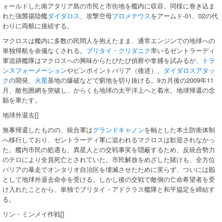
ォールドした南アタリア島の市民と市街地を艦内に収容。同様に巻き込ま
れた強襲揚陸艦
ダイダロス
、攻撃空母
プロメテウス
をアームド-01、02の代
わりに両舷に接続する。
マクロスは艦内に多数の民間人を抱えたまま、通常エンジンでの地球への
単独帰航を余儀なくされる。
ブリタイ・クリダニク
率いるゼントラーディ
軍追跡艦隊はマクロスへの興味からたびたび偵察や拿捕を試みるが、
トラ
ンスフォーメーション
やピンポイントバリア（後述）、
ダイダロスアタッ
ク
の開発、
火星
基地の爆破などで窮地を切り抜ける。9カ月後の2009年11
月、敵包囲網を突破し、からくも地球の太平洋上へと着水。地球帰還の念
願を果たす。
地球外退去[]
無事帰還したものの、統合軍は
グランドキャノン
を軸とした本土防衛体制
へ移行しており、ゼントラーディ軍に追われるマクロスは歓迎されなかっ
た。艦内市民の処遇も、異星人との交戦事実を隠蔽するため、反統合勢力
のテロにより全員死亡とされていた。市民解放をめざした賭けも、全方位
バリアの暴走でオンタリオ自治区を壊滅させたために実らず、ついには囮
として地球外退去命令を受ける。しかし後の交戦で敵側の亡命希望者を受
け入れたことから、単独でブリタイ・アドクラス艦隊と和平協定を締結す
る。
リン・ミンメイ作戦[]