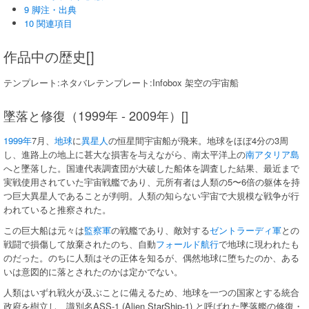
9 脚注・出典
10 関連項目
作品中の歴史[]
テンプレート:ネタバレテンプレート:Infobox 架空の宇宙船
墜落と修復（1999年 - 2009年）[]
1999年
7月、
地球
に
異星人
の恒星間宇宙船が飛来。地球をほぼ4分の3周
し、進路上の地上に甚大な損害を与えながら、南太平洋上の
南アタリア島
へと墜落した。国連代表調査団が大破した船体を調査した結果、最近まで
実戦使用されていた宇宙戦艦であり、元所有者は人類の5〜6倍の躯体を持
つ巨大異星人であることが判明。人類の知らない宇宙で大規模な戦争が行
われていると推察された。
この巨大船は元々は
監察軍
の戦艦であり、敵対する
ゼントラーディ軍
との
戦闘で損傷して放棄されたのち、自動
フォールド航行
で地球に現われたも
のだった。のちに人類はその正体を知るが、偶然地球に堕ちたのか、ある
いは意図的に落とされたのかは定かでない。
人類はいずれ戦火が及ぶことに備えるため、地球を一つの国家とする統合
政府を樹立し、識別名ASS-1 (Alien StarShip-1) と呼ばれた墜落艦の修復・