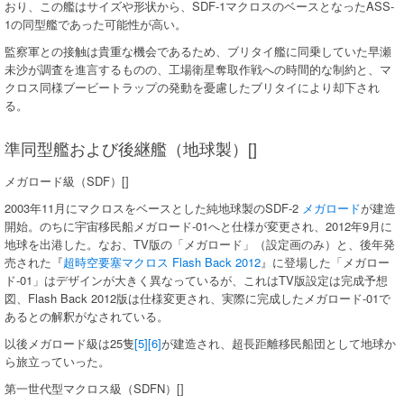
おり、この艦はサイズや形状から、SDF-1マクロスのベースとなったASS-
1の同型艦であった可能性が高い。
監察軍との接触は貴重な機会であるため、ブリタイ艦に同乗していた早瀬
未沙が調査を進言するものの、工場衛星奪取作戦への時間的な制約と、マ
クロス同様ブービートラップの発動を憂慮したブリタイにより却下され
る。
準同型艦および後継艦（地球製）[]
メガロード級（SDF）[]
2003年11月にマクロスをベースとした純地球製のSDF-2
メガロード
が建造
開始。のちに宇宙移民船メガロード-01へと仕様が変更され、2012年9月に
地球を出港した。なお、TV版の「メガロード」（設定画のみ）と、後年発
売された『
超時空要塞マクロス Flash Back 2012
』に登場した「メガロー
ド-01」はデザインが大きく異なっているが、これはTV版設定は完成予想
図、Flash Back 2012版は仕様変更され、実際に完成したメガロード-01で
あるとの解釈がなされている。
以後メガロード級は25隻
[5]
[6]
が建造され、超長距離移民船団として地球か
ら旅立っていった。
第一世代型マクロス級（SDFN）[]