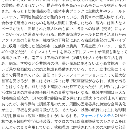
の乗艦が見込まれていた。構造生存率を高めるためモジュール構造が多用
され、もっとも防御機能の高い艦体中央ブロックに主動力炉やフォールド
システム、軍関連施設などが集約されている。身長10mの巨人族サイズに
合わせて建造されたものを地球人類用に改修したため、艦内には膨大なス
ペースがあり、閉鎖された無人区画も多い。各部への移動（交通）にはメ
トロやバイパス道路が使われる。艦内市街地フォールドに巻き込まれた南
アタリア島の市街地を、強攻型の下脚部にあたる右舷推進部の伝導パイプ
上に収容・復元した仮設都市（左舷側は農業・工業生産ブロック）。全長
400mほどだが、メインストリートを挟み上下にプレートが何層も重なって
構成されている。南アタリア島の避難民（約5万8千人）が日常生活を営
み、病院、学校など公共施設の他、長い航海に飽きないよう商業施設、テ
レビ局や映画館などの娯楽施設も整備されている。また、立体投影により
空まで再現されている。当初はトランスフォーメーションによって甚大な
被害を受けるが、後にはそれに添った形で区画整理がなされ、被害が出る
ことはなくなる。成り行き上建設された都市であったが、約1年におよぶ生
活体験は後の超長距離移民計画の貴重な前例となる。機関主機関は巨大な
熱核融合反応炉。OTMの重力制御装置を用いれば重力下での浮上も可能で
あったが、初作動時に調整不足のため、周囲の固定器具に急激な金属劣化
が生じ、甲板を突き破り飛び去る。そのため、以後の航行には主に地球製
の噴射推進系（艦底・艦尾部）が用いられる。
フォールドシステム
OTMの
核である超時空空間転移装置。マクロスでは監察軍墜落艦のシステムをほ
とんどそのまま利用していた。稼動理論は解明されたものの未解明な部分