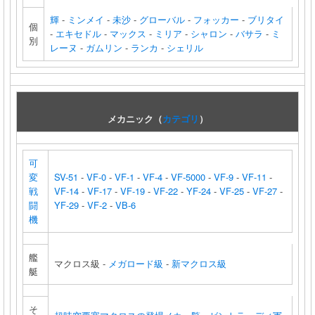
輝
-
ミンメイ
-
未沙
-
グローバル
-
フォッカー
-
ブリタイ
個
-
エキセドル
-
マックス
-
ミリア
-
シャロン
-
バサラ
-
ミ
別
レーヌ
-
ガムリン
-
ランカ
-
シェリル
メカニック（
カテゴリ
）
可
変
SV-51
-
VF-0
-
VF-1
-
VF-4
-
VF-5000
-
VF-9
-
VF-11
-
戦
VF-14
-
VF-17
-
VF-19
-
VF-22
-
YF-24
-
VF-25
-
VF-27
-
闘
YF-29
-
VF-2
-
VB-6
機
艦
マクロス級 -
メガロード級
-
新マクロス級
艇
そ