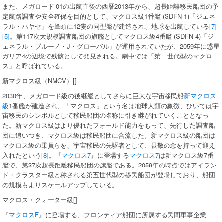
また、メガロード-01の出航直後の西暦2013年から、超長距離移民船団の予
定航路調査や安全確保を目的として、マクロス級1番艦 (SDFN-1)「ジェネ
ラル・ハヤセ」を筆頭に12隻の同型艦が建造され、地球を出航している
[7]
[5]
。第117次大規模調査船団の旗艦としてマクロス級4番艦 (SDFN-4)「ジ
ェネラル・ブルーノ・J・グローバル」が運用されていたが、2059年に惑星
ガリア4の辺境で残骸として発見される。劇中では「第一世代型のマクロ
ス」と呼ばれている。
新マクロス級（NMCV）[]
2030年、メガロード級の後継艦としてさらに巨大な宇宙移民船
新マクロス
級
1番艦が建造され、「マクロス」という名は地球人類の象徴、ひいては宇
宙移民のシンボルとして移民船団の名称に引き継がれていくこととなっ
た。新マクロス級はより優れたフォールド能力をもって、先行した調査船
団に追いつき、マクロス級は移民船団に合流した。新マクロス級の船団は
マクロス級の乗員らを、宇宙移民の先駆者として、畏敬の念を持って迎え
入れたという
[8]
。『
マクロス7
』に登場する
マクロス7
は新マクロス級7番
艦で、第37次超長距離移民船団の旗艦である。2059年の時点ではアイラン
ド・クラスター級と称される第五世代型の移民船団が登場しており、船団
の規模もよりスケールアップしている。
マクロス・クォーター級[]
『
マクロスF
』に登場する、フロンティア船団に所属する民間軍事企業