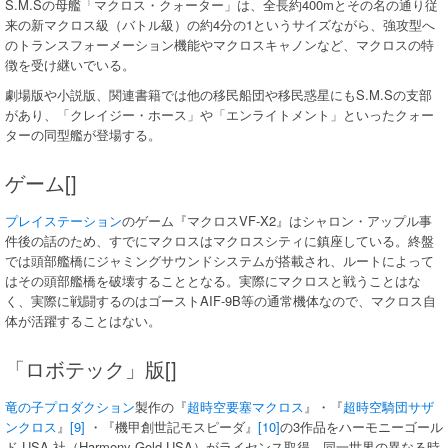
S.M.Sの母艦「マクロス・クォーター」は、全長約400mとその名の通り従
来の新マクロス級（バトル級）の約4分の1というサイズながら、強攻型へ
のトランスフォーメーション機能やマクロスキャノンなど、マクロスの特
徴を受け継いでいる。
劇場版や小説版、関連書籍では他の移民船団や移民惑星にもS.M.Sの支部
があり、「クレイジー・ホース」や「エンライトメント」といったクォー
ターの同型艦が登場する。
ゲーム[]
プレイステーション
のゲーム『マクロスVF-X2』はシャロン・アップル事
件後の話のため、すでにマクロスはマクロスシティに鎮座している。終盤
では頭部艦橋にジャミングサウンドシステムが搭載され、ルートによって
はその頭部艦橋を破壊することとなる。実際にマクロスと戦うことはな
く、実際に戦闘するのはゴーストAIF-9B等の通常機体なので、マクロス自
体が活躍することはない。
「ロボテック」版[]
竜の子プロダクション
製作の『
超時空要塞マクロス
』・『
超時空騎団サザ
ンクロス
』
[9]
・『機甲創世記モスピーダ』
[10]
の3作品をハーモニーゴール
ド USA 社（Harmony Gold USA）がライセンス取得、同一世界の異なる時