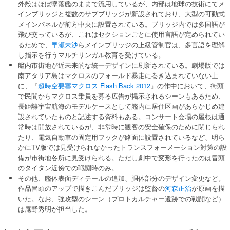
外殻はほぼ墜落艦のままで流用しているが、内部は地球の技術にてメ
インブリッジと複数のサブブリッジが新設されており、大型の可動式
メインパネルが前方中央に設置されている。ブリッジ内では多国語が
飛び交っているが、これはセクションごとに使用言語が定められてい
るためで、
早瀬未沙
らメインブリッジの上級管制官は、多言語を理解
し指示を行うマルチリンガル教育を受けている。
艦内市街地が近未来的な統一デザインに刷新されている。劇場版では
南アタリア島はマクロスのフォールド暴走に巻き込まれていない上
に、『
超時空要塞マクロス Flash Back 2012
』の作中において、街頭
で民間からマクロス乗員を募る広告が掲示されるシーンもあるため、
長距離宇宙航海のモデルケースとして艦内に居住区画があらかじめ建
設されていたものと記述する資料もある。コンサート会場の屋根は通
常時は開放されているが、非常時に観客の安全確保のために閉じられ
たり、電気自動車の固定用フックが路面に設置されているなど、明ら
かにTV版では見受けられなかったトランスフォーメーション対策の設
備が市街地各所に見受けられる。ただし劇中で変形を行ったのは冒頭
のタイタン近傍での戦闘時のみ。
その他、艦体表面ディテールの追加、胴体部分のデザイン変更など。
作品冒頭のアップで描きこんだブリッジは監督の
河森正治
が原画を描
いた。なお、強攻型のシーン（プロトカルチャー遺跡での戦闘など）
は庵野秀明が担当した。