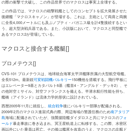
の際の衝撃で大破し、この作品世界でのマクロスは事実上全壊する。
この作品では、マクロスの砲撃戦艦としてのコンセプトを拡大発展させた
後継艦「マクロスキャノン」が登場する。これは、主砲として両肩と両腕
に全長4,000メートルにも及ぶノプティ・バガニス級を計4隻接続するとい
う、超大型決戦兵器である。また、小説版において、マクロスと同型艦で
あるマクロス2が登場している。
マクロスと接合する艦艇[]
プロメテウス[]
CVS-101 プロメテウスは、地球統合海軍太平洋艦隊所属の大型航空母艦。
全長512m。最新鋭
可変戦闘機
バルキリー
150機他を搭載する。飛行甲板に
はエレベーター9基とカタパルト6基（艦首4・アングルド・デッキ2）、そ
の他対空ミサイル、対空ファランクスを備える。半潜水航行性能を持ち、
艦橋（アイランド）は流体力学的形状に設計されている。
西暦2005年11月に就役し、
統合戦争
後にバルキリー部隊が配備される。
2009年2月のマクロス進宙式典の際、周辺海域の警護任務のため
南アタリア
島
海域に配備されていたが、強襲揚陸艦ダイダロスと共にマクロスの
フォ
ールド
暴走事故に巻き込まれ、冥王星軌道上に転移する。この際、水密区
画以外にいた乗員は死亡。その後は艦尾を改造のうえ、マクロスの左舷ド