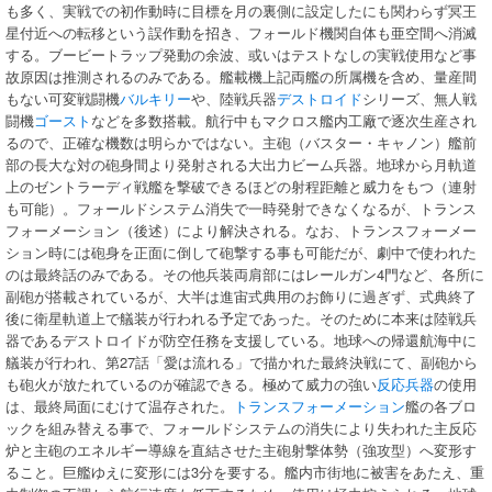
も多く、実戦での初作動時に目標を月の裏側に設定したにも関わらず冥王
星付近への転移という誤作動を招き、フォールド機関自体も亜空間へ消滅
する。ブービートラップ発動の余波、或いはテストなしの実戦使用など事
故原因は推測されるのみである。艦載機上記両艦の所属機を含め、量産間
もない可変戦闘機
バルキリー
や、陸戦兵器
デストロイド
シリーズ、無人戦
闘機
ゴースト
などを多数搭載。航行中もマクロス艦内工廠で逐次生産され
るので、正確な機数は明らかではない。主砲（バスター・キャノン）艦前
部の長大な対の砲身間より発射される大出力ビーム兵器。地球から月軌道
上のゼントラーディ戦艦を撃破できるほどの射程距離と威力をもつ（連射
も可能）。フォールドシステム消失で一時発射できなくなるが、トランス
フォーメーション（後述）により解決される。なお、トランスフォーメー
ション時には砲身を正面に倒して砲撃する事も可能だが、劇中で使われた
のは最終話のみである。その他兵装両肩部にはレールガン4門など、各所に
副砲が搭載されているが、大半は進宙式典用のお飾りに過ぎず、式典終了
後に衛星軌道上で艤装が行われる予定であった。そのために本来は陸戦兵
器であるデストロイドが防空任務を支援している。地球への帰還航海中に
艤装が行われ、第27話「愛は流れる」で描かれた最終決戦にて、副砲から
も砲火が放たれているのが確認できる。極めて威力の強い
反応兵器
の使用
は、最終局面にむけて温存された。
トランスフォーメーション
艦の各ブロ
ックを組み替える事で、フォールドシステムの消失により失われた主反応
炉と主砲のエネルギー導線を直結させた主砲射撃体勢（強攻型）へ変形す
ること。巨艦ゆえに変形には3分を要する。艦内市街地に被害をあたえ、重