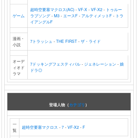
超時空要塞マクロス(AC)
-
VF-X
-
VF-X2
-
トゥルー
ゲーム
ラブソング
-
M3
-
エースF
-
アルティメットF
-
トラ
イアングルF
漫画・
7トラッシュ
-
THE FIRST
-
ザ・ライド
小説
オーデ
7ドッキングフェスティバル
-
ジェネレーション
-
娘
ィオド
ドラ◎
ラマ
登場人物（
カテゴリ
）
一
超時空要塞マクロス
-
7
-
VF-X2
-
F
覧