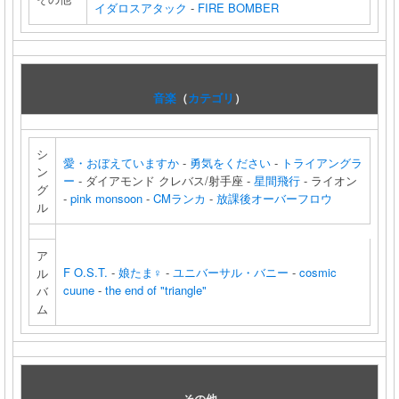
イダロスアタック
-
FIRE BOMBER
音楽
（
カテゴリ
）
シ
愛・おぼえていますか
-
勇気をください
-
トライアングラ
ン
ー
- ダイアモンド クレバス/射手座 -
星間飛行
- ライオン
グ
-
pink monsoon
-
CMランカ
-
放課後オーバーフロウ
ル
ア
F O.S.T.
-
娘たま♀
-
ユニバーサル・バニー
-
cosmic
ル
cuune
-
the end of "triangle"
バ
ム
その他