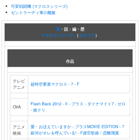
可変戦闘機 (マクロスシリーズ)
ゼントラーディ軍の艦艇
表
・話・編・歴
マクロスシリーズ
（
カテゴリ
）
作品
テレビ
超時空要塞マクロス
-
7
-
F
アニメ
Flash Back 2012
-
II
-
プラス
-
ダイナマイト7
-
ゼロ
OVA
-
娘クリ
愛・おぼえていますか
-
プラスMOVIE EDITION
-
7
アニメ
銀河がオレを呼んでいる!
-
F虚空歌姫 / 恋離飛翼
映画