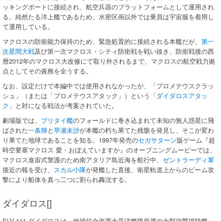
ッキングポートに接続され、航空兵器のプラットフォームとして運用され
る。純然たる洋上艦であるため、水密区画以外では乗員は宇宙服を着用し
て運用している。
マクロスの防衛能力保持のため、緊急処置的に接続される本艦だが、
第一
次星間大戦
及び第一次マクロス・シティ防衛戦を戦い抜き、防衛戦後の西
暦2012年のマクロス大改修にて取り外されるまで、マクロスの航空戦力拠
点としてその責務を全うする。
なお、設定だけで本編中では使用されなかったが、「プロメテウスクラッ
シュ」（または「プロメテウスアタック」）という「
ダイダロスアタッ
ク
」と対になる戦法が考案されていた。
劇場版では、
ブリタイ艦
のフォールドに巻き込まれて未知の無人惑星に飛
ばされた
一条輝
と
早瀬未沙
が本艦の朽ち果てた残骸を発見し、そこが変わ
り果てた地球であることを知る。1997年発売の
セガサターン
版ゲーム『超
時空要塞マクロス 愛・おぼえていますか』のオープニングムービーでは、
マクロス進宙式警護のため南アタリア島近海を航行中、
ゼントラーディ軍
接近の報を受け、
スカル小隊
が発艦した直後、衛星軌道上からのビーム攻
撃により船体を真っ二つに割られ轟沈する。
ダイダロス[]
SLV-111 ダイダロスは、地球統合海軍太平洋艦隊所属の大型強襲揚陸艦。