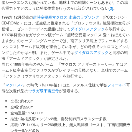
艦シークエンスも描かれている。地球上での戦闘シーンもあるが、この場
合重力下でどのように発艦作業を行うのかは設定されていない
[3]
。
1992年12月発売の
超時空要塞マクロス 永遠のラブソング
（PCエンジン・
CD-ROM2 ）には、派生級と推定される「プロメテウスII」強襲揚陸空母が
登場し、ゼントラーディの艦船に対して
ダイダロスアタック
を敢行する。
1997年発売のセガサターン版ゲーム『超時空要塞マクロス 愛・おぼえてい
ますか』のオープニングムービーでは、南アタリア島上でフォールドする
マクロスにアームド級2隻が接合しているが、どの時点でマクロスとドッキ
ングしたのかは不明。また、ゲーム中では
ダイダロスアタック
と同様の戦
法「アームドアタック」が設定された。
同じく1999年発売のPCゲーム、『マクロス アナザーストーリー』ではア
ームド級宇宙空母ヴァリウスがプレイヤーの母艦となり、単独でのアーム
ドアタック（ヴァリウスアタック）を敢行する。
『
マクロス7
』の時代（約30年後）には、ステルス仕様で単独
フォールド
可
能な次世代型の
ウラガ級宇宙空母
が登場する。
全長: 約450m
全幅: 約220m
全備重量: 174,000t
推進: 熱核反応エンジン2機、姿勢制御用スラスター多数
搭載: VF-1バルキリー260機以上、無人戦闘機ゴースト、宇宙戦闘機ラ
ンサーIIなど多数