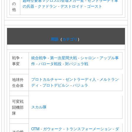
超時空要塞マクロスの登場メカ一覧
-
ゼントラーディ軍
の
の兵器
-
クァドラン
-
デストロイド
-
ゴースト
他
用語
（
カテゴリ
）
戦争・
統合戦争
-
第一次星間大戦
-
シャロン・アップル事
事変
件
-
バロータ戦役
-
対バジュラ戦
プロトカルチャー
-
ゼントラーディ人
-
メルトラン
地球外
ディ
-
プロトデビルン
-
バジュラ
生命体
可変戦
スカル隊
闘機部
隊
OTM
-
ガウォーク
-
トランスフォーメーション
-
ダ
その他