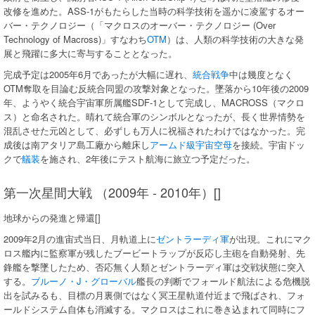
改修を進めた。ASS-1がもたらした当時の科学技術を遥かに凌駕するオー
バー・テクノロジー（「マクロスのオーバー・テクノロジー (Over
Technology of Macross)」すなわち
OTM
）は、人類の科学技術の大きな発
展と飛躍に多大に寄与することとなった。
完成予定は2005年6月であったが大幅に遅れ、
統合戦争
中は幾度となく
OTM奪取を目論む反統合同盟の攻撃対象となった。墜落から10年後の2009
年、ようやく統合宇宙軍所属艦SDF-1として完成し、MACROSS（マクロ
ス）と命名された。晴れて統合軍のシンボルとなったが、長く世界情勢を
混乱させた元凶として、必ずしも万人に祝福されたわけではなかった。完
成後は南アタリア島工廠から離床し
アームド級宇宙空母
を接続。宇宙ドッ
クで
艤装
を施され、2年後にテスト航海に旅立つ予定だった。
第一次星間大戦 （2009年 - 2010年）[]
地球からの発進と帰還[]
2009年2月の進宙式当日、月軌道上に
ゼントラーディ軍
が出現。これにマク
ロス艦内に監察軍が残したブービートラップが反応し主砲を自動発射、先
鋒艦を撃墜したため、否応無く人類とゼントラーディ軍は交戦状態に突入
する。
ブルーノ・J・グローバル
艦長の判断でフォールド航法による危機脱
出を試みるも、目標の月裏側ではなく冥王星軌道付近まで飛ばされ、フォ
ールドシステム自体も消滅する。マクロスはこれに巻き込まれて同時にフ