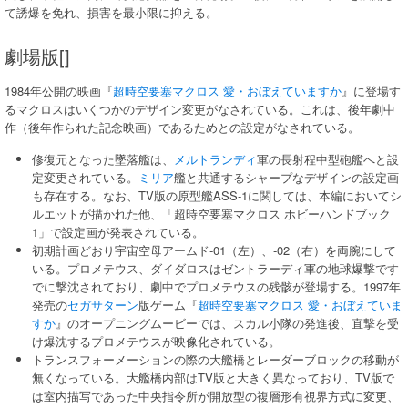
て誘爆を免れ、損害を最小限に抑える。
劇場版[]
1984年公開の映画『
超時空要塞マクロス 愛・おぼえていますか
』に登場す
るマクロスはいくつかのデザイン変更がなされている。これは、後年劇中
作（後年作られた記念映画）であるためとの設定がなされている。
修復元となった墜落艦は、
メルトランディ
軍の長射程中型砲艦へと設
定変更されている。
ミリア
艦と共通するシャープなデザインの設定画
も存在する。なお、TV版の原型艦ASS-1に関しては、本編においてシ
ルエットが描かれた他、「超時空要塞マクロス ホビーハンドブック
1」で設定画が発表されている。
初期計画どおり宇宙空母アームド-01（左）、-02（右）を両腕にして
いる。プロメテウス、ダイダロスはゼントラーディ軍の地球爆撃です
でに撃沈されており、劇中でプロメテウスの残骸が登場する。1997年
発売の
セガサターン
版ゲーム『
超時空要塞マクロス 愛・おぼえていま
すか
』のオープニングムービーでは、スカル小隊の発進後、直撃を受
け爆沈するプロメテウスが映像化されている。
トランスフォーメーションの際の大艦橋とレーダーブロックの移動が
無くなっている。大艦橋内部はTV版と大きく異なっており、TV版で
は室内描写であった中央指令所が開放型の複層形有視界方式に変更、