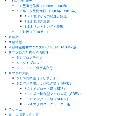
1 作品中の歴史
1.1 墜落と修復（1999年 - 2009年）
1.2 第一次星間大戦 （2009年 - 2010年）
1.2.1 地球からの発進と帰還
1.2.2 地球外退去
1.2.3 リン・ミンメイ作戦
1.3 戦後（2010年 - ）
2 特徴
3 劇場版
4 超時空要塞マクロスII -LOVERS AGAIN- 版
5 マクロスと接合する艦艇
5.1 プロメテウス
5.2 ダイダロス
5.3 アームド級宇宙空母
6 マクロス級
6.1 準同型艦（オリジナル）
6.2 準同型艦および後継艦（地球製）
6.2.1 メガロード級（SDF）
6.2.2 第一世代型マクロス級（SDFN）
6.2.3 新マクロス級（NMCV）
6.2.4 マクロス・クォーター級
7 ゲーム
8 「ロボテック」版