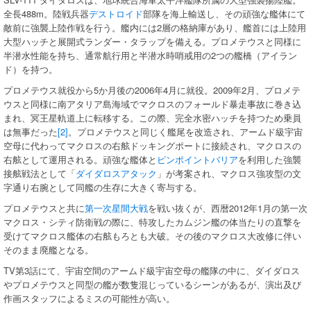
全長488m。陸戦兵器
デストロイド
部隊を海上輸送し、その頑強な艦体にて
敵前に強襲上陸作戦を行う。艦内には2層の格納庫があり、艦首には上陸用
大型ハッチと展開式ランダー・タラップを備える。プロメテウスと同様に
半潜水性能を持ち、通常航行用と半潜水時哨戒用の2つの艦橋（アイラン
ド）を持つ。
プロメテウス就役から5か月後の2006年4月に就役。2009年2月、プロメテ
ウスと同様に南アタリア島海域でマクロスのフォールド暴走事故に巻き込
まれ、冥王星軌道上に転移する。この際、完全水密ハッチを持つため乗員
は無事だった
[2]
。プロメテウスと同じく艦尾を改造され、アームド級宇宙
空母に代わってマクロスの右舷ドッキングポートに接続され、マクロスの
右舷として運用される。頑強な艦体と
ピンポイントバリア
を利用した強襲
接舷戦法として「
ダイダロスアタック
」が考案され、マクロス強攻型の文
字通り右腕として同艦の生存に大きく寄与する。
プロメテウスと共に
第一次星間大戦
を戦い抜くが、西暦2012年1月の第一次
マクロス・シティ防衛戦の際に、特攻したカムジン艦の体当たりの直撃を
受けてマクロス艦体の右舷もろとも大破。その後のマクロス大改修に伴い
そのまま廃艦となる。
TV第3話にて、宇宙空間のアームド級宇宙空母の艦隊の中に、ダイダロス
やプロメテウスと同型の艦が数隻混じっているシーンがあるが、演出及び
作画スタッフによるミスの可能性が高い。