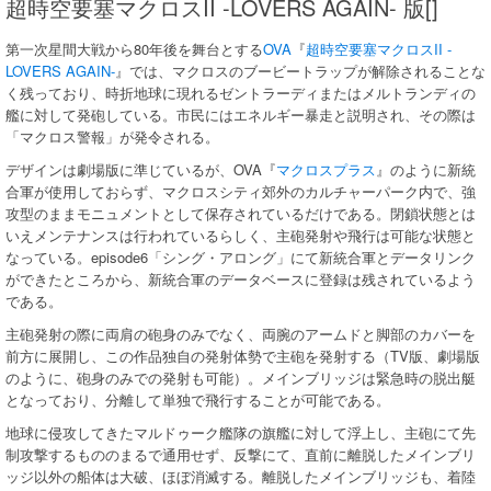
超時空要塞マクロスII -LOVERS AGAIN- 版[]
第一次星間大戦から80年後を舞台とする
OVA
『
超時空要塞マクロスII -
LOVERS AGAIN-
』では、マクロスのブービートラップが解除されることな
く残っており、時折地球に現れるゼントラーディまたはメルトランディの
艦に対して発砲している。市民にはエネルギー暴走と説明され、その際は
「マクロス警報」が発令される。
デザインは劇場版に準じているが、OVA『
マクロスプラス
』のように新統
合軍が使用しておらず、マクロスシティ郊外のカルチャーパーク内で、強
攻型のままモニュメントとして保存されているだけである。閉鎖状態とは
いえメンテナンスは行われているらしく、主砲発射や飛行は可能な状態と
なっている。episode6「シング・アロング」にて新統合軍とデータリンク
ができたところから、新統合軍のデータベースに登録は残されているよう
である。
主砲発射の際に両肩の砲身のみでなく、両腕のアームドと脚部のカバーを
前方に展開し、この作品独自の発射体勢で主砲を発射する（TV版、劇場版
のように、砲身のみでの発射も可能）。メインブリッジは緊急時の脱出艇
となっており、分離して単独で飛行することが可能である。
地球に侵攻してきたマルドゥーク艦隊の旗艦に対して浮上し、主砲にて先
制攻撃するもののまるで通用せず、反撃にて、直前に離脱したメインブリ
ッジ以外の船体は大破、ほぼ消滅する。離脱したメインブリッジも、着陸