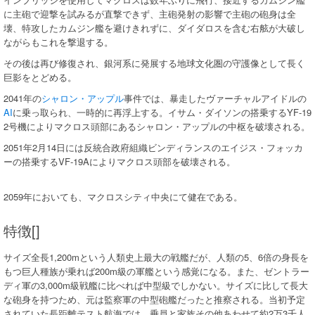
に主砲で迎撃を試みるが直撃できず、主砲発射の影響で主砲の砲身は全
壊、特攻したカムジン艦を避けきれずに、ダイダロスを含む右舷が大破し
ながらもこれを撃退する。
その後は再び修復され、銀河系に発展する地球文化圏の守護像として長く
巨影をとどめる。
2041年の
シャロン・アップル
事件では、暴走したヴァーチャルアイドルの
AI
に乗っ取られ、一時的に再浮上する。イサム・ダイソンの搭乗するYF-19
2号機によりマクロス頭部にあるシャロン・アップルの中枢を破壊される。
2051年2月14日には反統合政府組織ビンディランスのエイジス・フォッカ
ーの搭乗するVF-19Aによりマクロス頭部を破壊される。
2059年においても、マクロスシティ中央にて健在である。
特徴[]
サイズ全長1,200mという人類史上最大の戦艦だが、人類の5、6倍の身長を
もつ巨人種族が乗れば200m級の軍艦という感覚になる。また、ゼントラー
ディ軍の3,000m級戦艦に比べれば中型級でしかない。サイズに比して長大
な砲身を持つため、元は監察軍の中型砲艦だったと推察される。当初予定
されていた長距離テスト航海では、乗員と家族その他あわせて約2万3千人