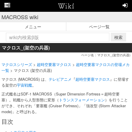
MACROSS wiki
メニュー
ページ一覧
検索
マクロス_(架空の兵器)
ページ名：マクロス_(架空の兵器)
マクロスシリーズ
>
超時空要塞マクロス
>
超時空要塞マクロスの登場メカ
一覧
> マクロス (架空の兵器)
マクロス (MACROSS) は、
テレビアニメ
『
超時空要塞マクロス
』に登場す
る架空の
宇宙戦艦
。
正式艦名はSDF-1 MACROSS（Super Dimension Fortress＝超時空要
塞）。戦艦から人型形態に変形（
トランスフォーメーション
）を行うこと
ができ、それぞれ「要塞艦 (Cruiser Fortress)」「強攻型 (Storm Attacker
mode)」と呼ばれる。
目次