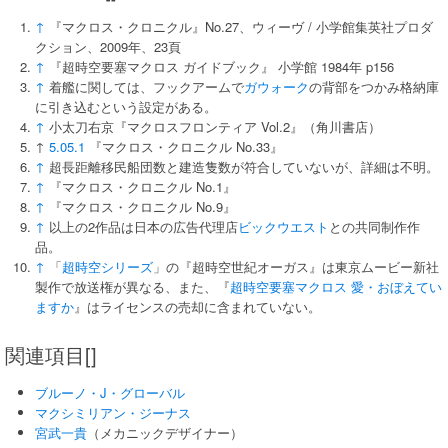
↑
『マクロス・クロニクル』No.27、ウィーヴ / 小学館集英社プロダ
クション、2009年、23頁
↑
『超時空要塞マクロス ガイドブック』 小学館 1984年 p156
↑
着艦に関しては、フックアームで
ガウォーク
の背部をつかみ格納庫
に引き込むという設定がある。
↑
小太刀右京『マクロスフロンティア Vol.2』（角川書店）
↑
5.0
5.1
『マクロス・クロニクル No.33』
↑
超長距離移民船団数と建造隻数が符合していないが、詳細は不明。
↑
『マクロス・クロニクル No.1』
↑
『マクロス・クロニクル No.9』
↑
以上の2作品は日本の広告代理店
ビックウエスト
との共同制作作
品。
↑
「
超時空シリーズ
」の『超時空世紀オーガス』は東京ムービー新社
製作で放送権が異なる、また、『
超時空要塞マクロス 愛・おぼえてい
ますか
』はライセンスの売却に含まれていない。
関連項目[]
ブルーノ・J・グローバル
マクシミリアン・ジーナス
宮武一貴
（メカニックデザイナー）