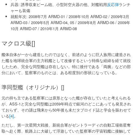
兵器: 誘導収束ビーム砲、小型対空火器の他、対艦戦用
反応弾
ランチ
ャーも装備
就航年次: 2008年7月 ARMD-01 / 2008年10月 ARMD-02 / 2009年3月
ARMD-03 / 2009年5月 ARMD-04, 05 / 2009年8月 ARMD-06 / 2009年
10月 ARMD-07 / 2010年1月 ARMD-08
マクロス級[]
艦体自体が一から建造したのではなく、前述のように巨人族用に建造され
た艦を地球統合軍の主力戦艦として改修するという特殊な経緯を経て就役
したため、完全な同型艦は存在しない。特に後付である「両腕」などの部
分において、監察軍のものとは、ある程度別の形状になっている。
準同型艦（オリジナル）[]
元の持ち主である監察軍には原形となった艦が存在していたと考えられる
が、ASS-1と完全な同型艦は2059年時点で銀河のどこにあっても発見され
ておらず、その謎は飛来から50年後も未だタブロイド誌と学会を賑わせて
いる
[4]
。
ただし、第一次星間大戦後、新統合軍がゼントラーディの自動工場衛星奪
取へ赴く際、航路上に大破して浮遊していた監察軍の宇宙戦艦に接触して