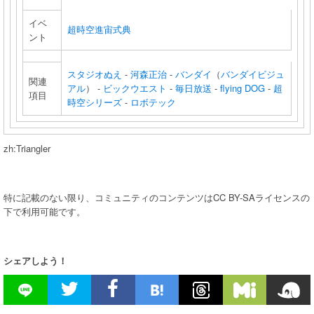
イベ
超時空進宙式典
ント
スタジオぬえ
-
河森正治
-
バンダイ
（
バンダイビジュ
関連
アル
） -
ビックウエスト
-
毎日放送
-
flying DOG
-
超
項目
時空シリーズ
-
ロボテック
zh:Triangler
特に記載のない限り、コミュニティのコンテンツはCC BY-SAライセンスの
下で利用可能です。
シェアしよう！