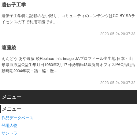
遺伝子工学
遺伝子工学特に記載のない限り、コミュニティのコンテンツはCC BY-SAラ
イセンスの下で利用可能です。...
2023-05-24 20:37:38
遠藤綾
えんどう あや遠藤 綾Replace this image JAプロフィール出生地 日本・山
形県血液型O型生年月日1980年2月17日現年齢43歳所属オフィスPAC活動活
動時期2004年表・話・編・歴...
2023-05-24 20:37:32
メニュー
メニュー
作品データベース
登場人物
サントラ