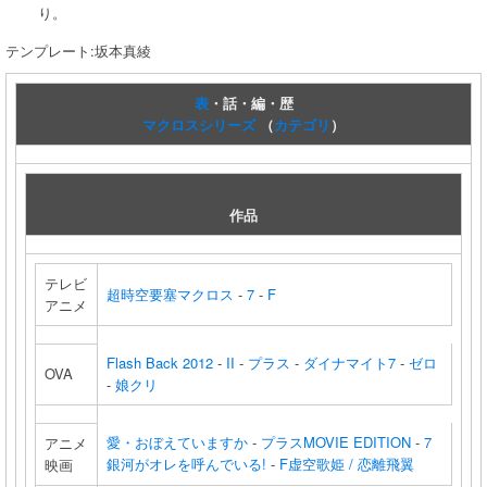
り。
テンプレート:坂本真綾
表
・話・編・歴
マクロスシリーズ
（
カテゴリ
）
作品
テレビ
超時空要塞マクロス
-
7
-
F
アニメ
Flash Back 2012
-
II
-
プラス
-
ダイナマイト7
-
ゼロ
OVA
-
娘クリ
愛・おぼえていますか
-
プラスMOVIE EDITION
-
7
アニメ
銀河がオレを呼んでいる!
-
F虚空歌姫 / 恋離飛翼
映画