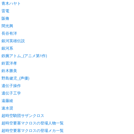
青木ハヤト
雷電
阪脩
間光興
長谷有洋
銀河英雄伝説
銀河系
鉄腕アトム_(アニメ第1作)
鈴置洋孝
鈴木勝美
野島健児_(声優)
遺伝子操作
遺伝子工学
遠藤綾
速水奨
超時空騎団サザンクロス
超時空要塞マクロスの登場人物一覧
超時空要塞マクロスの登場メカ一覧