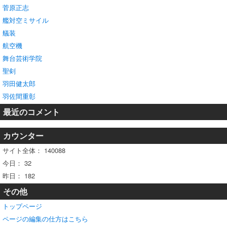
菅原正志
艦対空ミサイル
艤装
航空機
舞台芸術学院
聖剣
羽田健太郎
羽佐間重彰
最近のコメント
カウンター
サイト全体：
140088
今日：
32
昨日：
182
その他
トップページ
ページの編集の仕方はこちら