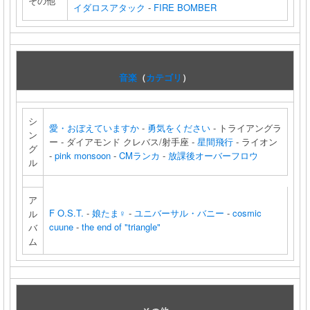
その他
イダロスアタック
-
FIRE BOMBER
音楽
（
カテゴリ
）
シ
愛・おぼえていますか
-
勇気をください
- トライアングラ
ン
ー - ダイアモンド クレバス/射手座 -
星間飛行
- ライオン
グ
-
pink monsoon
-
CMランカ
-
放課後オーバーフロウ
ル
ア
F O.S.T.
-
娘たま♀
-
ユニバーサル・バニー
-
cosmic
ル
cuune
-
the end of "triangle"
バ
ム