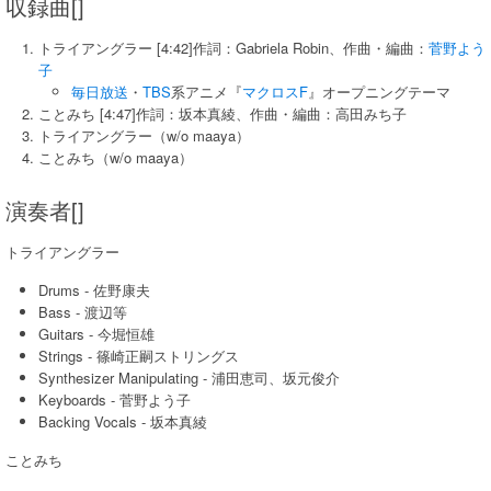
収録曲[]
トライアングラー [4:42]作詞：Gabriela Robin、作曲・編曲：
菅野よう
子
毎日放送
・
TBS
系アニメ『
マクロスF
』オープニングテーマ
ことみち [4:47]作詞：坂本真綾、作曲・編曲：高田みち子
トライアングラー（w/o maaya）
ことみち（w/o maaya）
演奏者[]
トライアングラー
Drums - 佐野康夫
Bass - 渡辺等
Guitars - 今堀恒雄
Strings - 篠崎正嗣ストリングス
Synthesizer Manipulating - 浦田恵司、坂元俊介
Keyboards - 菅野よう子
Backing Vocals - 坂本真綾
ことみち