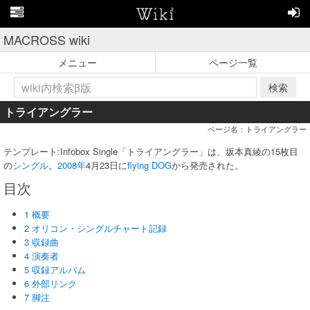
MACROSS wiki
メニュー
ページ一覧
検索
トライアングラー
ページ名：トライアングラー
テンプレート:Infobox Single「トライアングラー」は、坂本真綾の15枚目
の
シングル
。
2008年
4月23日に
flying DOG
から発売された。
目次
1 概要
2 オリコン・シングルチャート記録
3 収録曲
4 演奏者
5 収録アルバム
6 外部リンク
7 脚注