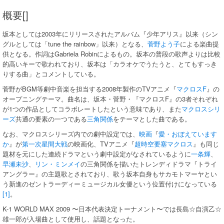
概要[]
坂本としては2003年にリリースされたアルバム『少年アリス』以来（シン
グルとしては「tune the rainbow」以来）となる、
菅野よう子
による楽曲提
供となる。作詞はGabriela Robinによるもの。坂本の普段の歌声よりは比較
的高いキーで歌われており、坂本は「カラオケでうたうと、とてもすっき
りする曲」とコメントしている。
菅野がBGM等劇中音楽を担当する2008年製作のTVアニメ『
マクロスF
』の
オープニングテーマ。曲名は、坂本・菅野・『マクロスF』の3者それぞれ
が1つの作品としてコラボレートしたという意味であり、また
マクロスシリ
ーズ
共通の要素の一つである
三角関係
をテーマとした曲である。
なお、マクロスシリーズ内での劇中設定では、
映画
『
愛・おぼえています
か
』が
第一次星間大戦
の映画化、TVアニメ『
超時空要塞マクロス
』も同じ
題材を元にした連続ドラマという劇中設定がなされているように
一条輝
、
早瀬未沙
、
リン・ミンメイ
の三角関係を描いたトレンディドラマ『トライ
アングラー』の主題歌とされており、歌う坂本自身もサカモトマーヤとい
う新進のゼントラーディーミュージカル女優という位置付けになっている
[1]
。
K-1 WORLD MAX 2009 〜日本代表決定トーナメント〜では長島☆自演乙☆
雄一郎が入場曲として使用し、話題となった。