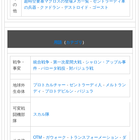
超時空要塞マクロスの登場メカ一覧
-
ゼントラーディ軍
の
の兵器
-
クァドラン
-
デストロイド
-
ゴースト
他
用語
（
カテゴリ
）
戦争・
統合戦争
-
第一次星間大戦
-
シャロン・アップル事
事変
件
-
バロータ戦役
-
対バジュラ戦
プロトカルチャー
-
ゼントラーディ人
-
メルトラン
地球外
ディ
-
プロトデビルン
-
バジュラ
生命体
可変戦
スカル隊
闘機部
隊
OTM
-
ガウォーク
-
トランスフォーメーション
-
ダ