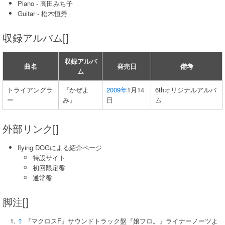
Piano - 高田みち子
Guitar - 松木恒秀
収録アルバム[]
収録アルバ
曲名
発売日
備考
ム
トライアングラ
『かぜよ
2009年
1月14
6thオリジナルアルバ
ー
み』
日
ム
外部リンク[]
flying DOGによる紹介ページ
特設サイト
初回限定盤
通常盤
脚注[]
↑
『マクロスF』サウンドトラック盤『娘フロ。』ライナーノーツよ