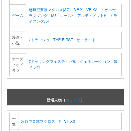
超時空要塞マクロス(AC)
-
VF-X
-
VF-X2
-
トゥルー
ゲーム
ラブソング
-
M3
-
エースF
-
アルティメットF
-
トラ
イアングルF
漫画・
7トラッシュ
-
THE FIRST
-
ザ・ライド
小説
オーデ
7ドッキングフェスティバル
-
ジェネレーション
-
娘
ィオド
ドラ◎
ラマ
登場人物（
カテゴリ
）
一
超時空要塞マクロス
-
7
-
VF-X2
-
F
覧