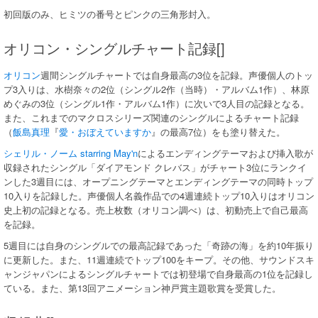
初回版のみ、ヒミツの番号とピンクの三角形封入。
オリコン・シングルチャート記録[]
オリコン
週間シングルチャートでは自身最高の3位を記録。声優個人のトッ
プ3入りは、水樹奈々の2位（シングル2作（当時）・アルバム1作）、林原
めぐみの3位（シングル1作・アルバム1作）に次いで3人目の記録となる。
また、これまでのマクロスシリーズ関連のシングルによるチャート記録
（
飯島真理
『
愛・おぼえていますか
』の最高7位）をも塗り替えた。
シェリル・ノーム starring May'n
によるエンディングテーマおよび挿入歌が
収録されたシングル「ダイアモンド クレバス」がチャート3位にランクイ
ンした3週目には、オープニングテーマとエンディングテーマの同時トップ
10入りを記録した。声優個人名義作品での4週連続トップ10入りはオリコン
史上初の記録となる。売上枚数（オリコン調べ）は、初動売上で自己最高
を記録。
5週目には自身のシングルでの最高記録であった「奇跡の海」を約10年振り
に更新した。また、11週連続でトップ100をキープ。その他、サウンドスキ
ャンジャパンによるシングルチャートでは初登場で自身最高の1位を記録し
ている。また、第13回アニメーション神戸賞主題歌賞を受賞した。