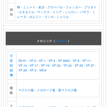
輝
-
ミンメイ
-
未沙
-
グローバル
-
フォッカー
-
ブリタイ
個
-
エキセドル
-
マックス
-
ミリア
-
シャロン
-
バサラ
-
ミ
別
レーヌ
-
ガムリン
-
ランカ
-
シェリル
メカニック（
カテゴリ
）
可
変
SV-51
-
VF-0
-
VF-1
-
VF-4
-
VF-5000
-
VF-9
-
VF-11
-
戦
VF-14
-
VF-17
-
VF-19
-
VF-22
-
YF-24
-
VF-25
-
VF-27
-
闘
YF-29
-
VF-2
-
VB-6
機
艦
マクロス級
-
メガロード級
-
新マクロス級
艇
そ