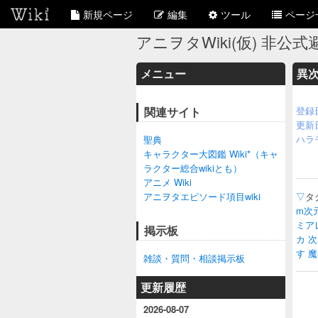
新規ページ
編集
ツール
ページ
アニヲタWiki(仮) 非公式避
メニュー
異
関連サイト
登録
更新
ハラ
聖典
キャラクター大図鑑 Wiki*（キャ
ラクター総合wikiとも）
アニメ Wiki
アニヲタエピソード項目wiki
▽
タ
m次
ミア
掲示板
カ
次
す
魔
雑談・質問・相談掲示板
更新履歴
2026-08-07