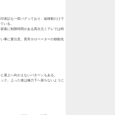
矢印表記も一部バグっており、縦移動だけで
している。
、探索に制限時間がある異次元ミアレでは時
ない事に要注意。異常ホロベーターの移動先
。
いと屋上へ向かえないパターンもある。
ネック。上った後は極力下へ落ちないように