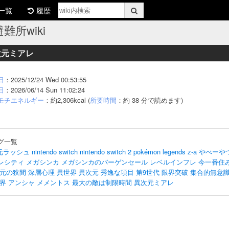
一覧
履歴
難所wiki
次元ミアレ
日
：2025/12/24 Wed 00:53:55
日
：2026/06/14 Sun 11:02:24
モチエネルギー
：約2,306kcal (
所要時間
：約 38 分で読めます)
グ一覧
元ラッシュ
nintendo switch
nintendo switch 2
pokémon legends z-a
やべーや
レシティ
メガシンカ
メガシンカのバーゲンセール
レベルインフレ
今一番住み
元の狭間
深層心理
異世界
異次元
秀逸な項目
第9世代
限界突破
集合的無意
界
アンシャ
メメントス
最大の敵は制限時間
異次元ミアレ