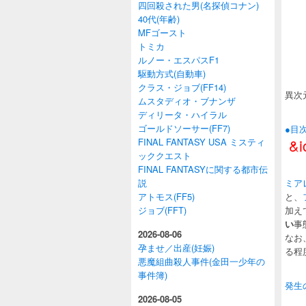
四回殺された男(名探偵コナン)
40代(年齢)
MFゴースト
トミカ
ルノー・エスパスF1
駆動方式(自動車)
クラス・ジョブ(FF14)
異次
ムスタディオ・ブナンザ
ディリータ・ハイラル
ゴールドソーサー(FF7)
●目
&i
FINAL FANTASY USA ミスティ
ッククエスト
FINAL FANTASYに関する都市伝
説
ミア
アトモス(FF5)
と、
ジョブ(FFT)
加え
い
事
2026-08-06
なお
孕ませ／出産(妊娠)
る程
悪魔組曲殺人事件(金田一少年の
事件簿)
発生
2026-08-05