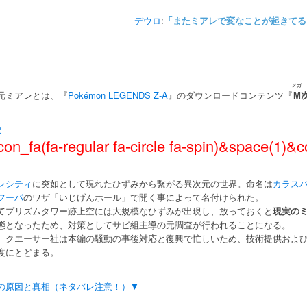
デウロ
:
「またミアレで変なことが起きてる
メガ
元ミアレとは、『
Pokémon LEGENDS Z-A
』のダウンロードコンテンツ『
M
次
con_fa(fa-regular fa-circle fa-spin)&space(
レシティ
に突如として現れたひずみから繋がる異次元の世界。命名は
カラス
フーパ
のワザ「いじげんホール」で開く事によって名付けられた。
てプリズムタワー跡上空には大規模なひずみが出現し、放っておくと
現実の
態となったため、対策としてサビ組主導の元調査が行われることになる。
、クエーサー社は本編の騒動の事後対応と復興で忙しいため、技術提供およ
度にとどまる。
の原因と真相（ネタバレ注意！）▼