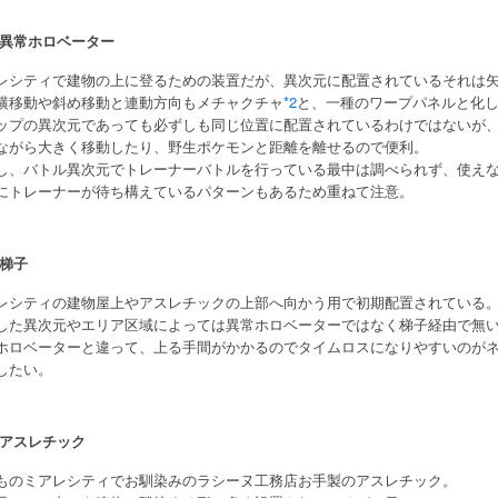
異常ホロベーター
レシティで建物の上に登るための装置だが、異次元に配置されているそれは
横移動や斜め移動と連動方向もメチャクチャ
*2
と、一種のワープパネルと化
ップの異次元であっても必ずしも同じ位置に配置されているわけではないが
ながら大きく移動したり、野生ポケモンと距離を離せるので便利。
し、バトル異次元でトレーナーバトルを行っている最中は調べられず、使え
にトレーナーが待ち構えているパターンもあるため重ねて注意。
梯子
レシティの建物屋上やアスレチックの上部へ向かう用で初期配置されている
した異次元やエリア区域によっては異常ホロベーターではなく梯子経由で無
ホロベーターと違って、上る手間がかかるのでタイムロスになりやすいのが
したい。
アスレチック
ものミアレシティでお馴染みのラシーヌ工務店お手製のアスレチック。