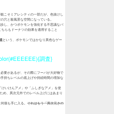
外観こそミアレシティの一部だが、色抜けし
空の穴と殺風景な空間になっている。
闊歩し、かつポケモンを強化する不思議なパ
こちらもドーナツの効果を適用すること
提
という、ポケモンではかなり異色なゲー
1)&color(#EEEEEE){調査}
る必要があるが、その際にフーパが大好物で
の手持ちレベルの底上げや持続時間の増加な
「けいけんアメ」や「ふしぎなアメ」を使
るため、異次元外でのレベル上げにはあまり
に何個も手に入る。
それはもう「異次元きの