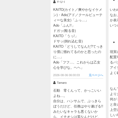
Y･U･I
KAITO(カイト／爽やかなイケメ
いわ
ン)・Ado(アド／クールビューテ
なお
ィーな美女)「ふっ…」
か表
Ado「ふん!!」
いつ
ドガッ(殴る音)
KAITO「うっ!」
ドサッ(倒れ込む音)
KAITO「どうしてなんだ?てっき
り僕に惚れてるのかと思ったの
現実
に…」
配置
Ado「フフ…、これからは乙女
るパ
心を学びな。ヘヘ」
アイ
よく
2026-08-06 06:00:03
元ページへ
Tamaro
なん
石動 零くんって、かっこいい
より
よね…。
何が
自分は、ハンサムで、ぶっきら
と良
ぼうだけど、任務はやり遂げる!!
上空
みたいなキャラも悪くないか
しい
ら、イチオシは零なんだけど、