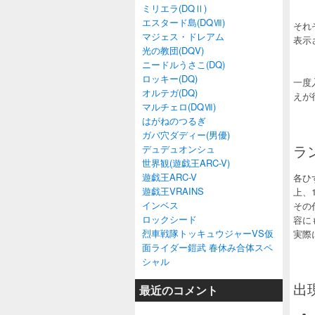
ミリエラ(DQⅡ)
エスタード島(DQⅦ)
それ
マジェス・ドレアム
表示
光の教団(DQV)
ニードルうさこ(DQ)
ロッキー(DQ)
一度
オルテガ(DQ)
えが
マルチェロ(DQⅦ)
はがねのつるぎ
ガバ穴ダディー(男優)
ラ
デュデュオンシュ
世界観(遊戯王ARC-V)
遊戯王ARC-V
各ひ
遊戯王VRAINS
上、
インベス
その
ロックシード
容に
烈車戦隊トッキュウジャーVS仮
実際
面ライダー鎧武 春休み合体スペ
シャル
出
最近のコメント