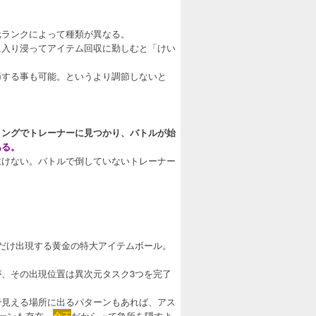
元ランクによって種類が異なる。
に入り浸ってアイテム回収に勤しむと「けい
節する事も可能。というより調節しないと
ミングでトレーナーに見つかり、バトルが始
ある。
泣けない。バトルで倒していないトレーナー
だけ出現する黄金の特大アイテムボール。
、その出現位置は異次元タスク3つを完了
で見える場所に出るパターンもあれば、アス
ーンも存在。
金玉
だからって急所を隠すよ