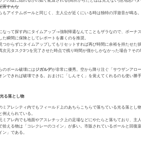
配置すんな
らもアイテムボールと同じく、主人公が近くにいる時は独特の浮遊音が鳴る
になって探す内にタイムアップ→強制帰還なんてこともザラなので、ボーナ
した瞬間に保険としてレポートを書くのを推奨。
見つからずにタイムアップしてもリセットすれば再び時間に余裕を持たせた
異次元タスク3つを完了させた時点で残り時間が僅かしかなかった場合？その
らのボール破壊には
ジガルデ
が非常に優秀。空から降り注ぐ「サウザンアロ
オンできれば破壊できる。おまけに「しんそく」を覚えてくれるのも使い勝
光る落とし物
のミアレシティ内でもフィールド上のあちらこちらで落ちている光る落とし
と例えられている。
元ミアレ内でも地面やアスレチック上の足場などにやたらと落ちており、主
で拾える物は「コレクレーのコイン」が多い。市販されているボールと回復
イン」である。