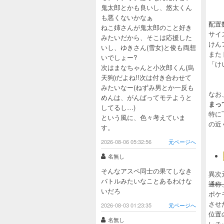
鬼太郎とかも良いし、悠太くん
も悪くないかなぁ
配置
ねこ姉さんが鬼太郎のこと好き
サイ
みたいだから、そこは応援した
けん
いし、ゆきさん(雪女)と俊も両想
また
いでしょー?
「け
次はまなちゃんと小次郎くん(烏
天狗)だよね!!次は付き合わせて
みたいなー(ねずみ男とか一反も
なお
めんは、がんばってモテようと
まっ
してるし…)
特に
という風に、色々考えていま
の近
す。
2026-08-06 05:32:56
元ページへ
名無し
そんなアスペ同士の果てしなき
異次
バトルみたいなことあるわけな
通称
いだろ
ポケ
させ
2026-08-03 01:23:35
元ページへ
位置
名無し
レチ