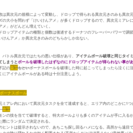
数は異次元の規模によって変動し、ドロップで得られる異次元きのみも異次
ズの大小を問わず「けいけんアメ」が多くドロップするので、異次元ミアレ
アメ」がどんどん増えていく。
ドロップアイテムの種類と個数は後述するドーナツのフレーバーパワーで調
いけんアメ」か異次元きのみのどちらかしか出ない。
、バトル異次元ではたちの悪い仕様があり、
アイテムボール破壊と同じタイ
てしまうと
ボールを破壊したはずなのにドロップアイテムが得られない事が
下記の
金玉
もとい
ボーナスボールを破壊した時に起こってしまったら泣くに
くにアイテムボールがある時は十分注意しよう。
ボーナスボール
元ミアレ内において異次元タスクを全て達成すると、エリア内のどこかに1つ
、
金玉
モンの技を当てて破壊すると、特大ボールよりも多くのアイテムが手に入るが
た際にランダムで決定される。
のヒントは提示されないので、あちこち探し回るハメになる。高所から遠目
ックの陰に隠れるかの如く配置される(高所からだとほぼ見えない)意地悪パタ