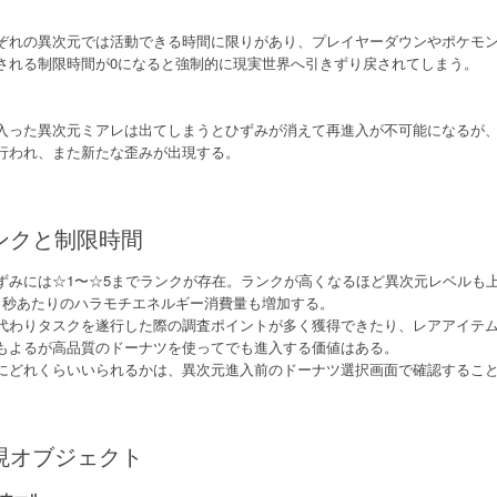
ぞれの異次元では活動できる時間に限りがあり、プレイヤーダウンやポケモ
される制限時間が0になると強制的に現実世界へ引きずり戻されてしまう。
入った異次元ミアレは出てしまうとひずみが消えて再進入が不可能になるが
行われ、また新たな歪みが出現する。
ンクと制限時間
ずみには☆1〜☆5までランクが存在。ランクが高くなるほど異次元レベルも
1秒あたりのハラモチエネルギー消費量も増加する。
代わりタスクを遂行した際の調査ポイントが多く獲得できたり、レアアイテ
もよるが高品質のドーナツを使ってでも進入する価値はある。
にどれくらいいられるかは、異次元進入前のドーナツ選択画面で確認するこ
現オブジェクト