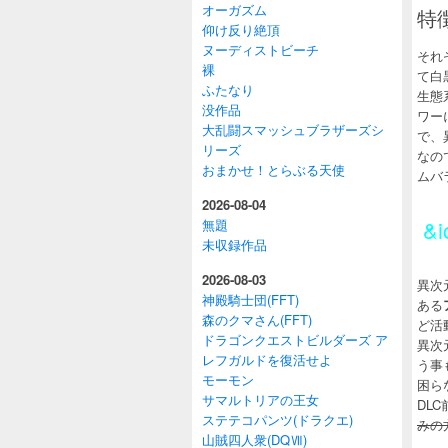
オーガズム
特
仰け反り絶頂
ヌーディストビーチ
それ
裸
て白
ふたなり
生態
没作品
ワー
大乱闘スマッシュブラザーズシ
で、
リーズ
なの
おまかせ！とらぶる天使
ムバ
2026-08-04
&i
無題
未収録作品
2026-08-03
異次
神殿騎士団(FFT)
ある
森のクマさん(FFT)
ど活
ドラゴンクエストビルダーズ ア
異次
レフガルドを復活せよ
う事
モーモン
困ら
サマルトリアの王女
DL
ステテコパンツ(ドラクエ)
みの
山賊四人衆(DQⅦ)