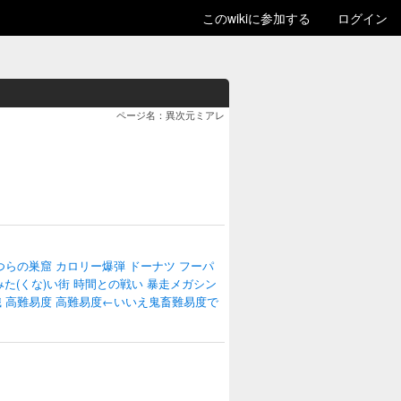
このwikiに参加する
ログイン
ページ名：異次元ミアレ
つらの巣窟
カロリー爆弾
ドーナツ
フーパ
た(くな)い街
時間との戦い
暴走メガシン
識
高難易度
高難易度←いいえ鬼畜難易度で