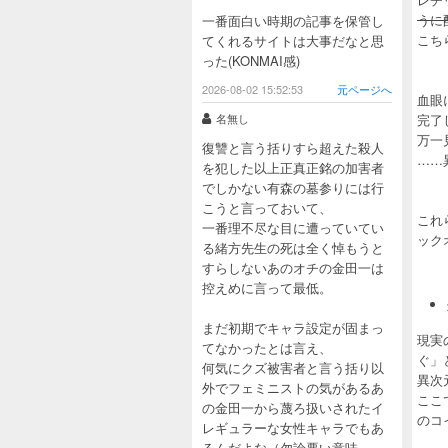
うに
一番面白い時期の記事を保管し
こち
てくれるサイトは大事だなと思
った(KONMAI感)
2026-08-02 15:52:53
元ページへ
血眼
名無し
完了
万一
復讐と言う括りすら超えた殺人
……
を犯した以上正真正銘の加害者
でしかない有森の墓参りには行
こうと言っておいて、
これ
一番理不尽な目に遭っていてい
ック
る緒方先生の死は全く悼もうと
すらしないあのオチの金田一は
控えめに言って最低。
まだ初期でキャラ設定が固まっ
現実
てなかったとは言え、
ぐ」
何気にクズ被害者と言う括り以
異次
外でフェミニストの気があるあ
ここ
の金田一から蔑ろ扱いされたイ
のコ
レギュラーな女性キャラでもあ
るんだよな（勿論悪い意味