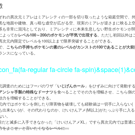
徴
ぞれの異次元ミアレはミアレシティの一部を切り取ったような箱庭空間で、
黒な地面や建物、真っ暗な虚空が広がる空、現実のミアレが逆さまに映る上
系も非常に混沌としており、ミアレシティに本来生息しない野生ポケモンが
によってか
レベル100～200のポケモンが平気で出現する
。ただし初回以外は
異次元内限定でレベルを100以上まで限界突破することができる。
で、
こちらの手持ちポケモンの素のレベルがカンストの100であることが大前
ランスになっている。
con_fa(fa-regular fa-circle fa-spin)&space(
元調査のためにはフーパのワザ「
いじげんホール
」をひずみに向けて発動す
アンシャ手製の特殊なドーナツ
を食べることでその力を増幅させ、こちら側
動力を増幅することができる。
元内ではポケモンを倒したり障害物を破壊しても経験値は一切手に入らない(
も出来ない)が、その代わりなのか、けいけんアメ(M以上)がたっぷり手に入
ない。
C前だと滅多に入手できなかった「けいけんアメXL」ですら異次元内では普通
方をよこせ」と言いたくなるレベルに…