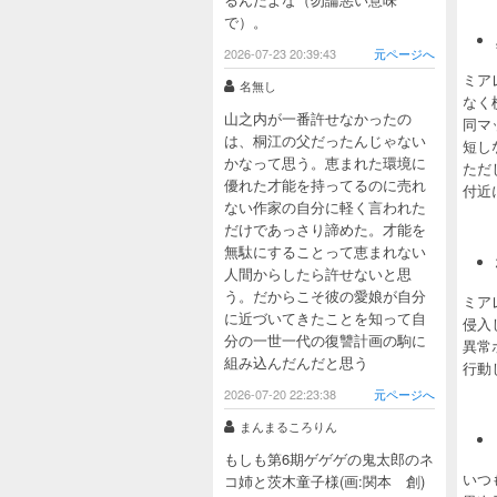
で）。
2026-07-23 20:39:43
元ページへ
ミア
名無し
なく
山之内が一番許せなかったの
同マ
は、桐江の父だったんじゃない
短し
かなって思う。恵まれた環境に
ただ
優れた才能を持ってるのに売れ
付近
ない作家の自分に軽く言われた
だけであっさり諦めた。才能を
無駄にすることって恵まれない
人間からしたら許せないと思
う。だからこそ彼の愛娘が自分
ミア
に近づいてきたことを知って自
侵入
分の一世一代の復讐計画の駒に
異常
組み込んだんだと思う
行動
2026-07-20 22:23:38
元ページへ
まんまるころりん
もしも第6期ゲゲゲの鬼太郎のネ
いつ
コ姉と茨木童子様(画:関本 創)