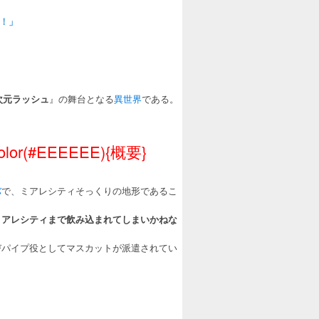
！」
次元ラッシュ
』の舞台となる
異世界
である。
1)&color(#EEEEEE){概要}
バ
で、ミアレシティそっくりの地形であるこ
ミアレシティまで飲み込まれてしまいかねな
びパイプ役としてマスカットが派遣されてい