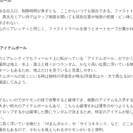
ホール
ゆる出入口。制限時間が来ずとも、ここからいつでも脱出できる。ファスト
、異次元ミアレ内ではマップ画面を開いても現在位置や地形の把握・ピン挿
示されない。
ものミアレシティと同じく、ファストトラベルを使うとオートセーブが書か
アイテムボール
のミアレシティでもフィールド上に転がっている「アイテムボール」がでか
場所は地上・水上・屋上と様々かつランダム。かなり高い位置に浮いている
ターンもあるため、地上だけを見ていると見逃しやすい。
テムボールの近くにいる時は独特の浮遊音が鳴る(浮遊音は小・大で異なる)
確認してみよう。
でもいいのでポケモンの技で攻撃すると破壊でき、複数のアイテムを入手す
大きい特大のアイテムボールもあり、こちらも破壊すれば通常のやつよりも
ドロップするかは破壊した際にランダムで決まるため、特定のアイテムが欲
い。
に高く浮いている物だと「10まんボルト」や「サイコキネシス」など、どこ
場合もあるので、それらを覚えられるポケモンがいると便利。