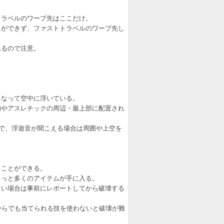
トラベルのワープ先はここだけ。
しができず、ファストトラベルのワープ先し
れるので注意。
くなって空中に浮いている。
物やアスレチックの周辺・最上部に配置され
ので、浮遊音が聞こえる場合は周囲や上空を
ることができる。
もっと多くのアイテムが手に入る。
しい場合は事前にレポートしてから破壊する
からでも当てられる技を使わないと破壊が難