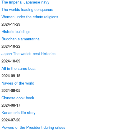
The imperial Japanese navy
The worlds leading conquerors
Woman under the ethnic religions
2024-11-29
Historic buildings
Buddhan elämäntarina
2024-10-22
Japan The worlds best histories
2024-10-09
All in the same boat
2024-09-15
Navies of the world
2024-09-05
Chinese cook book
2024-08-17
Kanamoris life-story
2024-07-20
Powers of the President during crises