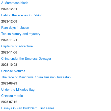
A Muramasa blade
2023-12-31
Behind the scenes in Peking
2023-12-08
Rare days in Japan
Tea its history and mystery
2023-11-21
Captains of adventure
2023-11-06
China under the Empress Dowager
2023-10-28
Chinese pictures
The face of Manchuria Korea Russian Turkestan
2023-09-29
Under the Mikados flag
Chinese mettle
2023-07-12
Essays in Zen Buddhism First series