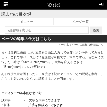
読まねの目次録
メニュー
ページ一覧
検索
ページの編集の仕方はこちら
ページ名：ページの編集の仕方はこちら
まずは最初に発信したい文章を自由に入力して保存ボタンを押してみまし
ょう。これで即ページ上に情報発信が可能です。簡単ですね。ちなみに改
行したい時は「Shift+Enter(return)」、段落を変えるときは
「Enter(return)」のみで可能です。
ある程度文章が固まったら、今度は下記のアイコンごとの説明を参考に、
さらにお好みのスタイルに調整することが可能です。
エディターの基本的な使い方
－ 文字を太字にできます
太字
－
文字を斜体文にできます
斜体