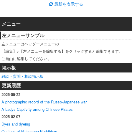
最新を表示する
メニュー
左メニューサンプル
左メニューはヘッダーメニューの
【編集】>【左メニューを編集する】をクリックすると編集できます。
ご自由に編集してください。
掲示板
雑談・質問・相談掲示板
更新履歴
2025-05-22
A photographic record of the Russo-Japanese war
A Ladys Captivity among Chinese Pirates
2025-02-07
Dyes and dyeing
Outlines of Mahayana Buddhism