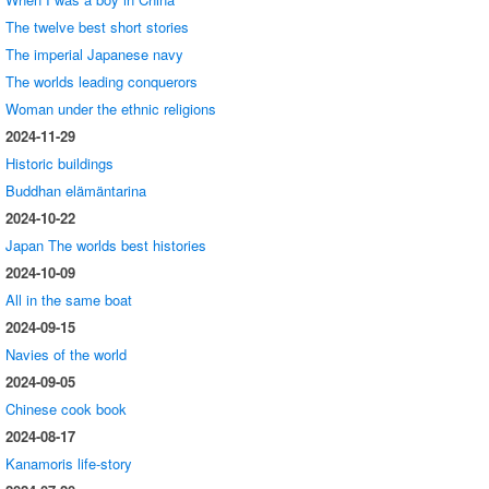
The twelve best short stories
The imperial Japanese navy
The worlds leading conquerors
Woman under the ethnic religions
2024-11-29
Historic buildings
Buddhan elämäntarina
2024-10-22
Japan The worlds best histories
2024-10-09
All in the same boat
2024-09-15
Navies of the world
2024-09-05
Chinese cook book
2024-08-17
Kanamoris life-story