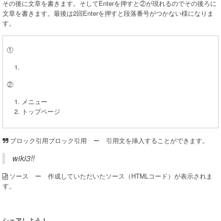
その後に文章を書きます。そしてEnterを押すと②が現れるのでその後ろに
文章を書きます。最後は2回Enterを押すと段落番号がつかない様になりま
す。
①
②
メニュー
トップページ
ブロック引用 ー 引用文を挿入することができます。
ブロック引用
wiki3!!
ー 作成していただいたソース（HTMLコード）が表示されま
ソース
す。
シェアしよう！