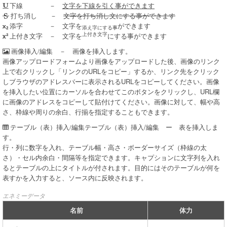
－
文字を下線を引く事ができます
下線
－
文字を打ち消し文にする事ができます
打ち消し
－ 文字を
ができます
添字
添え字にする事
上付き文字
－ 文字を
にする事ができます
上付き文字
－ 画像を挿入します。
画像挿入/編集
画像アップロードフォームより画像をアップロードした後、画像のリンク
上で右クリックし「リンクのURLをコピー」するか、リンク先をクリック
しブラウザのアドレスバーに表示されるURLをコピーしてください。画像
を挿入したい位置にカーソルを合わせてこのボタンをクリックし、URL欄
に画像のアドレスをコピーして貼付けてください。画像に対して、幅や高
さ、枠線や周りの余白、行揃を指定することもできます。
テーブル（表）挿入/編集 ー 表を挿入しま
テーブル（表）挿入/編集
す。
行・列に数字を入れ、テーブル幅・高さ・ボーダーサイズ（枠線の太
さ）・セル内余白・間隔等を指定できます。キャプションに文字列を入れ
るとテーブルの上にタイトルが付されます。目的にはそのテーブルが何を
表すかを入力すると、ソース内に反映されます。
エネミーデータ
名前
体力