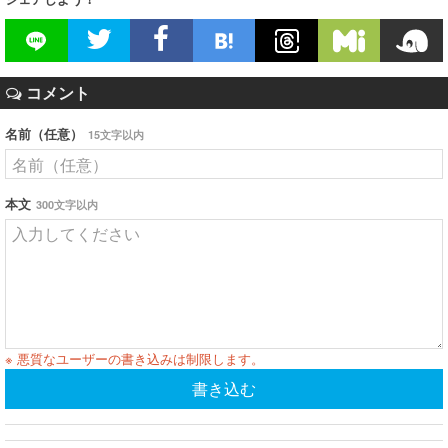
コメント
名前（任意）
15文字以内
本文
300文字以内
※ 悪質なユーザーの書き込みは制限します。
書き込む