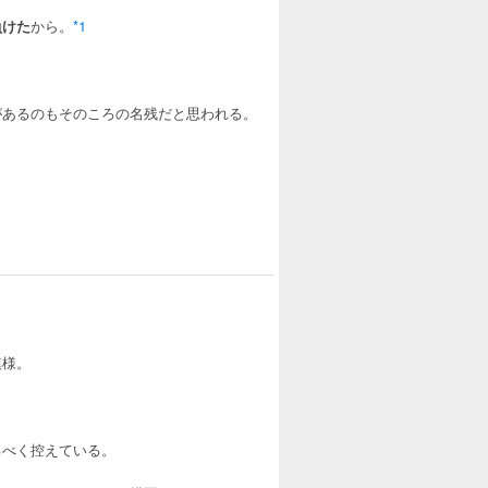
負けた
から。
*1
があるのもそのころの名残だと思われる。
模様。
るべく控えている。