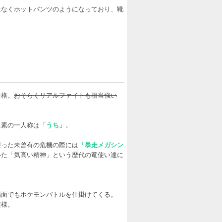
はなくホットパンツのようになっており、靴
性格。
おそらくリアルファイトも相当強い
に素の一人称は
「うち」
。
襲った未曾有の危機の際には
「暴走メガシン
いた「気高い精神」という歴代の竜使い達に
場面でもポケモンバトルを仕掛けてくる。
模様。