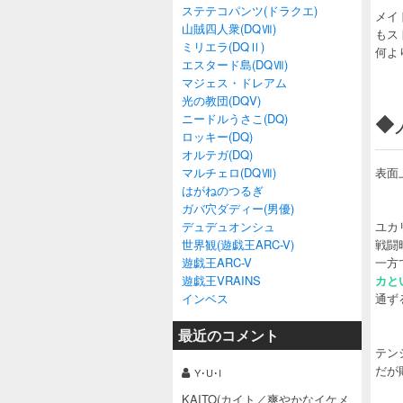
ステテコパンツ(ドラクエ)
メイ
山賊四人衆(DQⅦ)
もス
ミリエラ(DQⅡ)
何よ
エスタード島(DQⅦ)
マジェス・ドレアム
光の教団(DQV)
◆
ニードルうさこ(DQ)
ロッキー(DQ)
オルテガ(DQ)
マルチェロ(DQⅦ)
表面
はがねのつるぎ
ガバ穴ダディー(男優)
デュデュオンシュ
ユカ
世界観(遊戯王ARC-V)
戦闘
遊戯王ARC-V
一方
遊戯王VRAINS
カと
インベス
通ず
最近のコメント
テン
だが
Y･U･I
KAITO(カイト／爽やかなイケメ