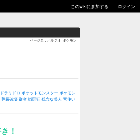
このwikiに参加する
ログイン
ページ名：ハルジオ_ポケモン_
ドラミドロ
ポケットモンスター
ポケモン
尊厳破壊
従者
戦闘狂
残念な美人
竜使い
好き！