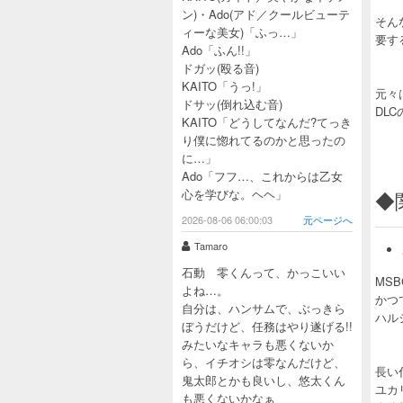
ン)・Ado(アド／クールビューテ
そん
ィーな美女)「ふっ…」
要す
Ado「ふん!!」
ドガッ(殴る音)
KAITO「うっ!」
元々
ドサッ(倒れ込む音)
DL
KAITO「どうしてなんだ?てっき
り僕に惚れてるのかと思ったの
に…」
Ado「フフ…、これからは乙女
心を学びな。ヘヘ」
◆
2026-08-06 06:00:03
元ページへ
Tamaro
石動 零くんって、かっこいい
MS
よね…。
かつ
自分は、ハンサムで、ぶっきら
ハル
ぼうだけど、任務はやり遂げる!!
みたいなキャラも悪くないか
ら、イチオシは零なんだけど、
長い
鬼太郎とかも良いし、悠太くん
ユカ
も悪くないかなぁ