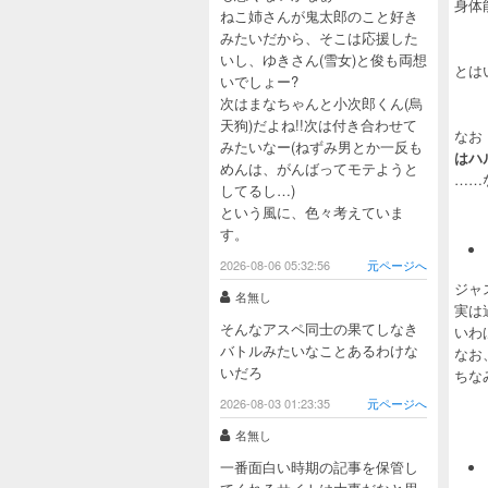
身体
ねこ姉さんが鬼太郎のこと好き
みたいだから、そこは応援した
いし、ゆきさん(雪女)と俊も両想
とは
いでしょー?
次はまなちゃんと小次郎くん(烏
天狗)だよね!!次は付き合わせて
なお
みたいなー(ねずみ男とか一反も
はハ
めんは、がんばってモテようと
……
してるし…)
という風に、色々考えていま
す。
2026-08-06 05:32:56
元ページへ
ジャ
名無し
実は
そんなアスペ同士の果てしなき
いわ
バトルみたいなことあるわけな
なお
いだろ
ちな
2026-08-03 01:23:35
元ページへ
名無し
一番面白い時期の記事を保管し