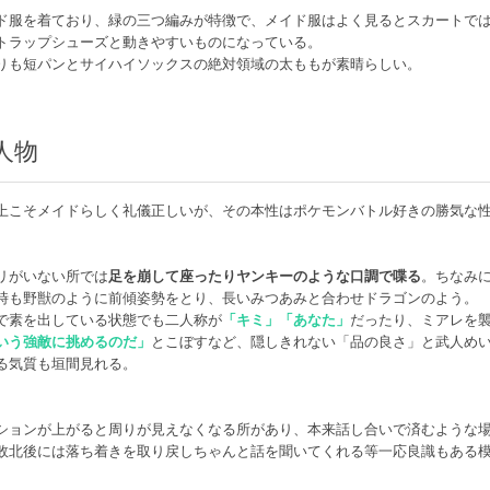
ド服を着ており、緑の三つ編みが特徴で、メイド服はよく見るとスカートで
トラップシューズと動きやすいものになっている。
りも短パンとサイハイソックスの絶対領域の太ももが素晴らしい。
人物
上こそメイドらしく礼儀正しいが、その本性はポケモンバトル好きの勝気な
リがいない所では
足を崩して座ったりヤンキーのような口調で喋る
。ちなみ
時も野獣のように前傾姿勢をとり、長いみつあみと合わせドラゴンのよう。
で素を出している状態でも二人称が
「キミ」「あなた」
だったり、ミアレを
いう強敵に挑めるのだ」
とこぼすなど、隠しきれない「品の良さ」と武人め
る気質も垣間見れる。
ションが上がると周りが見えなくなる所があり、本来話し合いで済むような
敗北後には落ち着きを取り戻しちゃんと話を聞いてくれる等一応良識もある