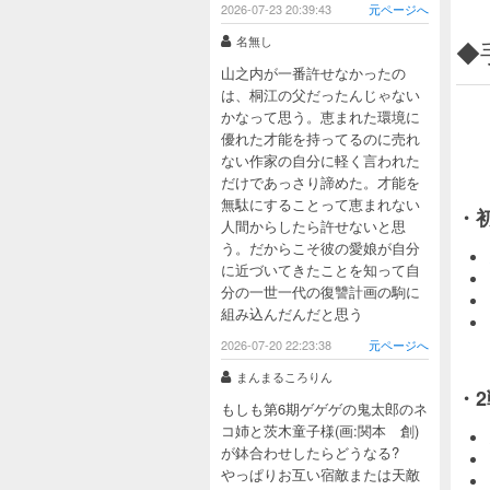
2026-07-23 20:39:43
元ページへ
名無し
◆
山之内が一番許せなかったの
は、桐江の父だったんじゃない
かなって思う。恵まれた環境に
優れた才能を持ってるのに売れ
ない作家の自分に軽く言われた
だけであっさり諦めた。才能を
無駄にすることって恵まれない
・
人間からしたら許せないと思
う。だからこそ彼の愛娘が自分
に近づいてきたことを知って自
分の一世一代の復讐計画の駒に
組み込んだんだと思う
2026-07-20 22:23:38
元ページへ
まんまるころりん
・
もしも第6期ゲゲゲの鬼太郎のネ
コ姉と茨木童子様(画:関本 創)
が鉢合わせしたらどうなる?
やっぱりお互い宿敵または天敵