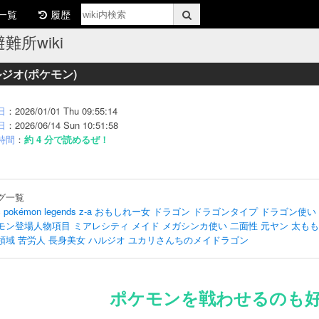
一覧
履歴
難所wiki
ジオ(ポケモン)
日
：2026/01/01 Thu 09:55:14
日
：2026/06/14 Sun 10:51:58
時間
：
約 4 分で読めるぜ！
グ一覧
c
pokémon legends z-a
おもしれー女
ドラゴン
ドラゴンタイプ
ドラゴン使い
モン登場人物項目
ミアレシティ
メイド
メガシンカ使い
二面性
元ヤン
太もも
領域
苦労人
長身美女
ハルジオ
ユカリさんちのメイドラゴン
ポケモンを戦わせるのも