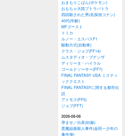
おまもりこばん(ポケモン)
おもちゃ大陸プトラパトラ
四回殺された男(名探偵コナン)
40代(年齢)
MFゴースト
トミカ
ルノー・エスパスF1
駆動方式(自動車)
クラス・ジョブ(FF14)
ムスタディオ・ブナンザ
ディリータ・ハイラル
ゴールドソーサー(FF7)
FINAL FANTASY USA ミスティ
ッククエスト
FINAL FANTASYに関する都市伝
説
アトモス(FF5)
ジョブ(FFT)
2026-08-06
孕ませ／出産(妊娠)
悪魔組曲殺人事件(金田一少年の
事件簿)