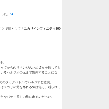
まった。
*4
ことで罰として「
ユカリインフィニティ100
頼主。
まってからのリベンジのため彼女を探してミ
にいるハルジオの元まで案内することにな
んでのタッグバトルでハルジオと激突。
在はユカリの元を離れる気は無く、断られて
新たなバディ探しの旅に出るのだった。