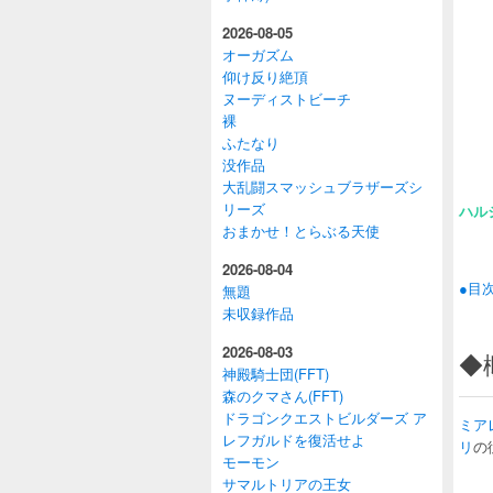
2026-08-05
オーガズム
仰け反り絶頂
ヌーディストビーチ
裸
ふたなり
没作品
大乱闘スマッシュブラザーズシ
リーズ
ハル
おまかせ！とらぶる天使
2026-08-04
●目
無題
未収録作品
2026-08-03
◆
神殿騎士団(FFT)
森のクマさん(FFT)
ドラゴンクエストビルダーズ ア
ミア
レフガルドを復活せよ
リ
の
モーモン
サマルトリアの王女