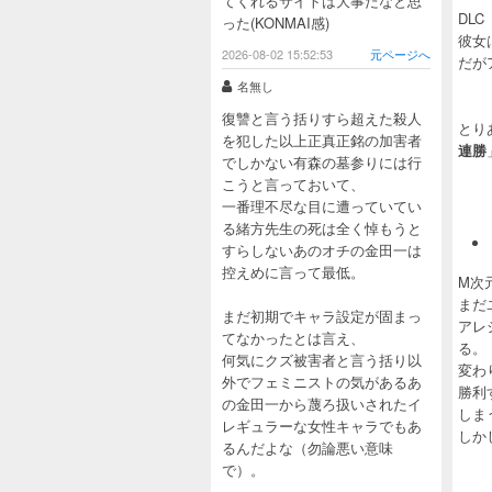
てくれるサイトは大事だなと思
DL
った(KONMAI感)
彼女
2026-08-02 15:52:53
元ページへ
だが
名無し
復讐と言う括りすら超えた殺人
とり
を犯した以上正真正銘の加害者
連勝
でしかない有森の墓参りには行
こうと言っておいて、
一番理不尽な目に遭っていてい
る緒方先生の死は全く悼もうと
すらしないあのオチの金田一は
控えめに言って最低。
M次
まだ
まだ初期でキャラ設定が固まっ
アレ
てなかったとは言え、
る。
何気にクズ被害者と言う括り以
変わ
外でフェミニストの気があるあ
勝利
の金田一から蔑ろ扱いされたイ
しま
レギュラーな女性キャラでもあ
しか
るんだよな（勿論悪い意味
で）。