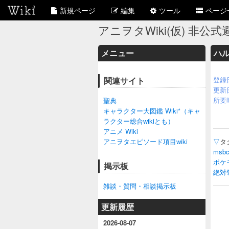
新規ページ
編集
ツール
ページ
アニヲタWiki(仮) 非公式避
メニュー
ハル
関連サイト
登録
更新
所要
聖典
キャラクター大図鑑 Wiki*（キャ
ラクター総合wikiとも）
アニメ Wiki
アニヲタエピソード項目wiki
▽
タ
msb
ポケ
掲示板
絶対
雑談・質問・相談掲示板
更新履歴
2026-08-07