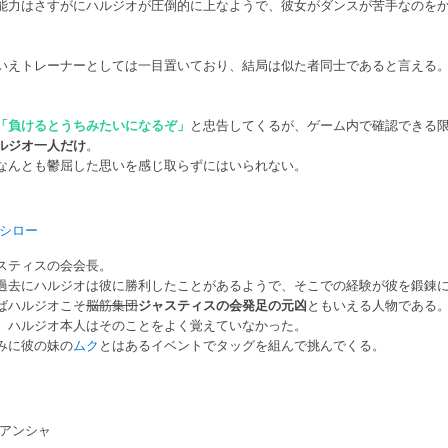
能力はさすがにハルジオが圧倒的に上なようで、彼女がダンスが苦手なのを
いえトレーナーとしては一目置いており、結局は似た者同士であると言える
「負けるとうちみたいになるぞ」
と忠告してくるが、ゲーム内で確認できる
ルジオ一人だけ
。
なんとも鬱屈した思いを感じ取らずにはいられない。
シロー
スティスの会会長。
過去にハルジオは彼に勝利したことがあるようで、そこでの経験が彼を鍛錬
ばハルジオこそ
脳筋集団
ジャスティスの会発足の元凶
ともいえる人物である
、ハルジオ本人はそのことをよく覚えていなかった。
みに彼の妹の
ムク
とはあるイベントでタッグを組んで挑んでくる。
アンシャ