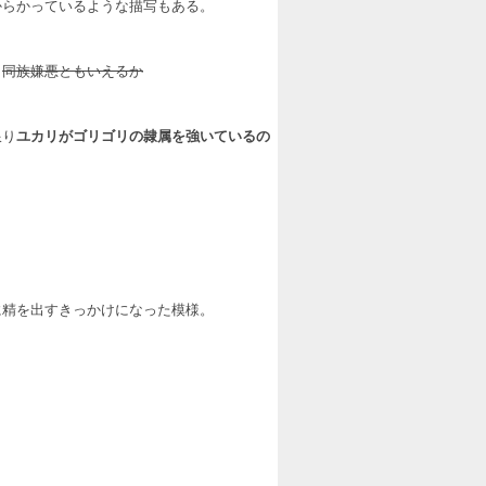
からかっているような描写もある。
。
同族嫌悪ともいえるか
限り
ユカリがゴリゴリの隷属を強いているの
に精を出すきっかけになった模様。
。