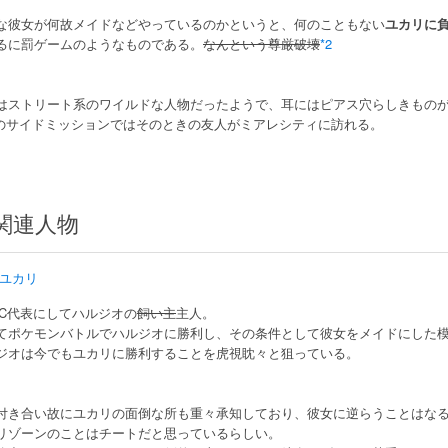
な彼女が何故メイドなどやっているのかというと、何のこともない
ユカリに
るに罰ゲームのようなものである。
なんという尊厳破壊
*2
はストリート系のワイルドな人物だったようで、耳にはピアス穴らしきもの
Cのサイドミッションではそのときの友人がミアレシティに訪れる。
関連人物
ユカリ
BC代表にしてハルジオの
飼い主
主人。
てポケモンバトルでハルジオに勝利し、その条件として彼女をメイドにした
ジオは今でもユカリに勝利することを虎視眈々と狙っている。
付き合い故にユカリの面倒な所も重々承知しており、彼女に逆らうことはな
リゾーンのことはチートだと思っているらしい。