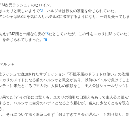
C「M次元ラッシュ」のヒロイン。
はユカリと親しいようで
*3
、ハルジオは彼女の護衛を命じられていた。
アンシャはMZ団を気に入りホテルZに滞在するようになり、一時見失ってし
あえずMZ団と一緒なら安心
*5
だとしていたが、この件をユカリに黙っていた
」を命じられてしまった。
*6
マルシャ
元ラッシュで追加されたサブミッション「不撓不屈のドラミドロ使い」の依
ユカリのメイドになる前のハルジオと親交があり、以前のバトルで負けてし
シティに来たところで主人公に人探しの依頼をし、主人公はシュールリッツ
り果てた(？)その姿には驚くも、ユカリの強引な口添えもあって主人公と組
すると、ハルジオに自分のバディとなるよう頼むが、当人に少なくとも今現
う。
し、それについて深く追及はせず「鍛えすぎて再会が遅れた」と割り切り、