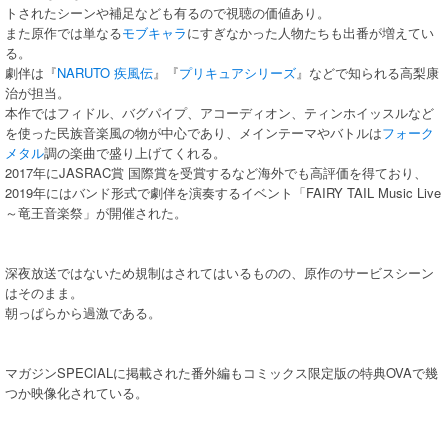
トされたシーンや補足なども有るので視聴の価値あり。
また原作では単なる
モブキャラ
にすぎなかった人物たちも出番が増えてい
る。
劇伴は『
NARUTO 疾風伝
』『
プリキュアシリーズ
』などで知られる高梨康
治が担当。
本作ではフィドル、バグパイプ、アコーディオン、ティンホイッスルなど
を使った民族音楽風の物が中心であり、メインテーマやバトルは
フォーク
メタル
調の楽曲で盛り上げてくれる。
2017年にJASRAC賞 国際賞を受賞するなど海外でも高評価を得ており、
2019年にはバンド形式で劇伴を演奏するイベント「FAIRY TAIL Music Live
～竜王音楽祭」が開催された。
深夜放送ではないため規制はされてはいるものの、原作のサービスシーン
はそのまま。
朝っぱらから過激である。
マガジンSPECIALに掲載された番外編もコミックス限定版の特典OVAで幾
つか映像化されている。