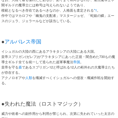
闇ギルドの魔導士には称号は与えられないようであり、
模範となるべき存在であるべきなのか、人格面も査定される
*1
。
作中ではマカロフや「幽鬼の支配者」マスタージョゼ、「蛇姫の鱗」エー
スのジュラ、ジェラールなどが該当している。
●
アルバレス帝国
イシュガルの大陸の西にあるアラキタシアの大陸にある大国。
皇帝スプリガン(ゼレフ)がアラキタシアにあった正規・闇含めた730もの魔
導士ギルド全てを統一して造られた超軍事魔法
帝国
。
皇帝を守る
盾
であるスプリガン12と呼ばれる12人の桁外れの大魔導士たち
が存在する。
アクノロギアや
人類
を殲滅すべくイシュガルへの侵攻・殲滅作戦を開始す
る。
●失われた魔法（ロストマジック）
威力や術者への副作用から利用が禁じられ、次第に失われていった太古の