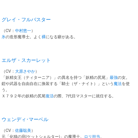
グレイ・フルバスター
（CV：
中村悠一
）
氷
の造形魔導士。よく
裸
になる癖がある。
エルザ・スカーレット
（CV：
大原さやか
）
「妖精女王（ティターニア）」の異名を持つ「妖精の尻尾」
最強
の女。
鎧や武器を自由自在に換装する「騎士（ザ・ナイト）」という
魔法
を使
う。
Ｘ７９２年の妖精の尻尾
復活
の際、7代目マスターに就任する。
ウェンディ･マーベル
（CV：
佐藤聡美
）
元「化猫の宿(ケットシェルター)」の魔導士。
ロリ担当
。