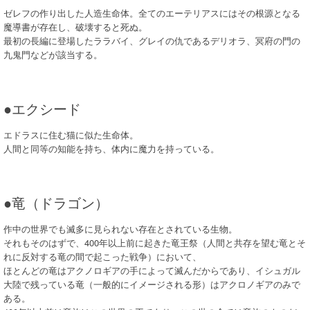
ゼレフの作り出した人造生命体。全てのエーテリアスにはその根源となる
魔導書が存在し、破壊すると死ぬ。
最初の長編に登場したララバイ、グレイの仇であるデリオラ、冥府の門の
九鬼門などが該当する。
●エクシード
エドラスに住む猫に似た生命体。
人間と同等の知能を持ち、体内に魔力を持っている。
●竜（ドラゴン）
作中の世界でも滅多に見られない存在とされている生物。
それもそのはずで、400年以上前に起きた竜王祭（人間と共存を望む竜とそ
れに反対する竜の間で起こった戦争）において、
ほとんどの竜はアクノロギアの手によって滅んだからであり、イシュガル
大陸で残っている竜（一般的にイメージされる形）はアクロノギアのみで
ある。