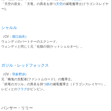
「天空の巫女」「天竜」の異名を持つ
天空
の滅竜魔導士(ドラゴンスレイヤ
ー)。
シャルル
（CV：
堀江由衣
）
ウェンディのパートナーのエクシード。
ウェンディと同じく元「化猫の宿(ケットシェルター)」。
ガジル・レッドフォックス
（CV：
羽多野渉
）
元「幽鬼の支配者(ファントムロード)」の魔導士。
「鉄竜のガジル」の異名を持つ
鉄
の滅竜魔導士（ドラゴンスレイヤー）。
レビィとの
フラグ
がビンビン。
パンサー・リリー