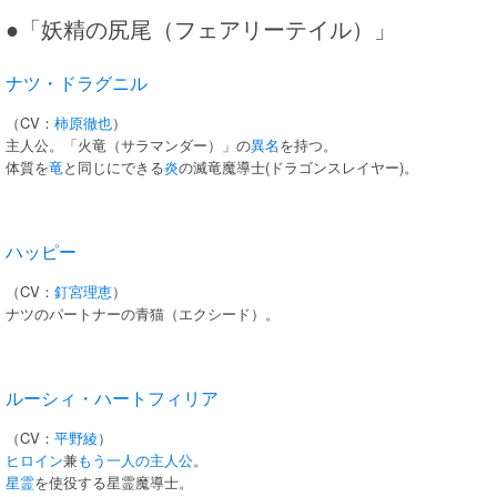
●「妖精の尻尾（フェアリーテイル）」
ナツ・ドラグニル
（CV：
柿原徹也
）
主人公。「火竜（サラマンダー）」の
異名
を持つ。
体質を
竜
と同じにできる
炎
の滅竜魔導士(ドラゴンスレイヤー)。
ハッピー
（CV：
釘宮理恵
）
ナツのパートナーの青猫（エクシード）。
ルーシィ・ハートフィリア
（CV：
平野綾
）
ヒロイン
兼
もう一人の主人公
。
星霊
を使役する星霊魔導士。