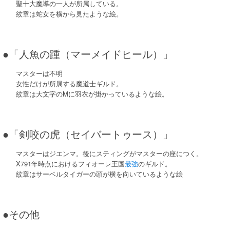
聖十大魔導の一人が所属している。
紋章は蛇女を横から見たような絵。
●「人魚の踵（マーメイドヒール）」
マスターは不明
女性だけが所属する魔道士ギルド。
紋章は大文字のMに羽衣が掛かっているような絵。
●「剣咬の虎（セイバートゥース）」
マスターはジエンマ。後にスティングがマスターの座につく。
X791年時点におけるフィオーレ王国
最強
のギルド。
紋章はサーベルタイガーの頭が横を向いているような絵
●その他