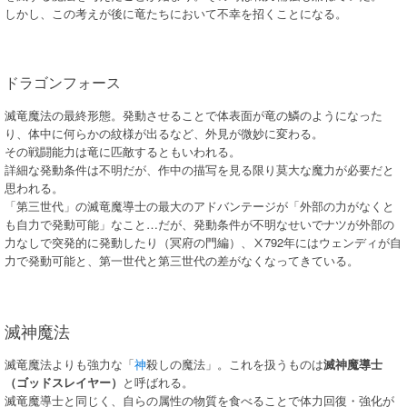
しかし、この考えが後に竜たちにおいて不幸を招くことになる。
ドラゴンフォース
滅竜魔法の最終形態。発動させることで体表面が竜の鱗のようになった
り、体中に何らかの紋様が出るなど、外見が微妙に変わる。
その戦闘能力は竜に匹敵するともいわれる。
詳細な発動条件は不明だが、作中の描写を見る限り莫大な魔力が必要だと
思われる。
「第三世代」の滅竜魔導士の最大のアドバンテージが「外部の力がなくと
も自力で発動可能」なこと…だが、発動条件が不明なせいでナツが外部の
力なしで突発的に発動したり（冥府の門編）、Ⅹ792年にはウェンディが自
力で発動可能と、第一世代と第三世代の差がなくなってきている。
滅神魔法
滅竜魔法よりも強力な「
神
殺しの魔法」。これを扱うものは
滅神魔導士
（ゴッドスレイヤー）
と呼ばれる。
滅竜魔導士と同じく、自らの属性の物質を食べることで体力回復・強化が