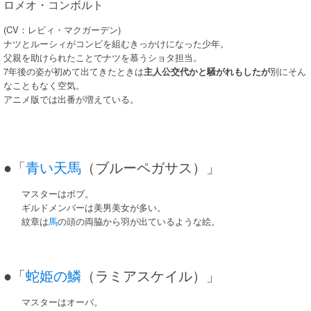
ロメオ・コンボルト
(CV：レビィ・マクガーデン)
ナツとルーシィがコンビを組むきっかけになった少年。
父親を助けられたことでナツを慕うショタ担当。
7年後の姿が初めて出てきたときは
主人公交代かと騒がれもしたが
別にそん
なこともなく空気。
アニメ版では出番が増えている。
●「
青い天馬
（ブルーペガサス）」
マスターはボブ。
ギルドメンバーは美男美女が多い。
紋章は
馬
の頭の両脇から羽が出ているような絵。
●「
蛇姫の鱗
（ラミアスケイル）」
マスターはオーバ。