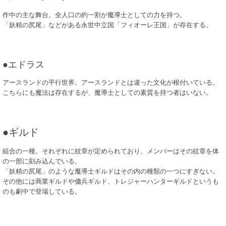
作中の主な舞台。全人口の約一割が魔導士としての力を持つ。
「妖精の尻尾」などがある永世中立国「フィオーレ王国」が存在する。
●エドラス
アースランドの平行世界。アースランドとは違った文化が根付いている。
こちらにも魔法は存在するが、魔導士としての素質を持つ者はいない。
●ギルド
組合の一種。それぞれに紋章が定められており、メンバーはその紋章を体
の一部に刻み込んでいる。
「妖精の尻尾」のような魔導士ギルドはその内の種類の一つにすぎない。
その他には商業ギルドや傭兵ギルド、トレジャーハンターギルドというも
のも劇中で登場している。