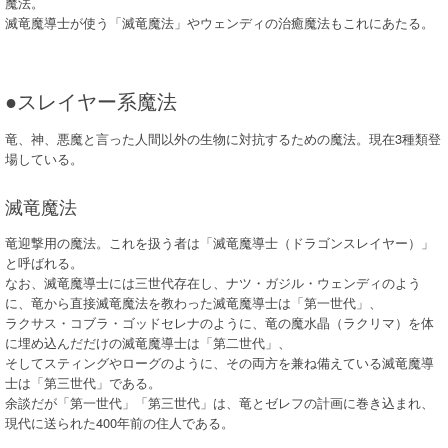
魔法。
滅竜魔導士が使う「滅竜魔法」やウェンディの治癒魔法もこれにあたる。
●スレイヤー系魔法
竜、神、悪魔と言った人間以外の生物に対抗するための魔法。現在3種類登
場している。
滅竜魔法
竜迎撃用の魔法。これを扱う者は「滅竜魔導士（ドラゴンスレイヤー）」
と呼ばれる。
なお、滅竜魔導士には三世代存在し、ナツ・ガジル・ウェンディのよう
に、竜から直接滅竜魔法を教わった滅竜魔導士は「第一世代」、
ラクサス・コブラ・ゴッドセレナのように、竜の魔水晶（ラクリマ）を体
に埋め込んだだけの滅竜魔導士は「第二世代」、
そしてスティングやローグのように、その両方を兼ね備えている滅竜魔導
士は「第三世代」である。
余談だが「第一世代」「第三世代」は、竜とゼレフの計画に巻き込まれ、
現代に送られた400年前の住人である。