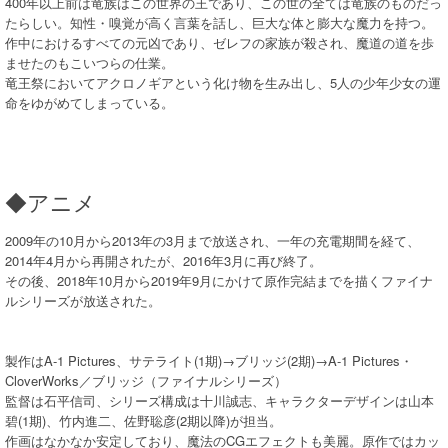
400年以上前は竜族はこの世界の王であり、この世の全ては竜族のものだっ
たらしい。知性・嗅覚が高く言葉を話し、巨大な体と膨大な魔力を持つ。
作中におけるすべての元凶であり、ゼレフの家族が殺され、魔道の道を歩
ませたのもこいつらの仕業。
竜王祭においてアクロノギアという化け物を生み出し、5人の少年少女の運
命をゆがめてしまっている。
◆アニメ
2009年の10月から2013年の3月まで放送され、一年の充電期間を経て、
2014年4月から再開されたが、2016年3月に再び終了。
その後、2018年10月から2019年9月にかけて原作完結までを描くファイナ
ルシリーズが放送された。
製作はA-1 Pictures、サテライト(1期)→ブリッジ(2期)→A-1 Pictures・
CloverWorks／ブリッジ（ファイナルシリーズ）
監督は石平信司、シリーズ構成は十川誠志、キャラクターデザインは山本
碧(1期)、竹内進二、佐野聡彦(2期以降)が担当。
作画はなかなか安定しており、魔法のCGエフェクトも美麗。原作ではカッ