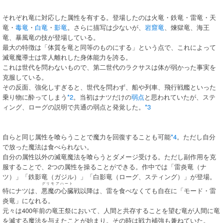
それぞれ竜に対応した属性を有する。登場したのは火竜・鉄竜・雷竜・天
竜・
毒竜
・
白竜
・
影竜
。さらに描写は少ないが、
岩窟竜
、煉獄竜、海王
竜、暴風竜の技が登場している。
最大の特徴は「体質を竜と同等のものにする」という点で、これによって
滅竜魔導士は常人離れした身体能力を誇る。
これは世代を問わないもので、第二世代のラクサスは体が弱かった事実を
克服している。
その反面、強化しすぎると、世代を問わず、船や列車、飛行戦艦といった
乗り物に酔ってしまう
*2
。当初はナツだけの
弱点
と思われていたが、ステ
ィング、ローグの説明で共通の弱点と発覚した。
*3
自らと同じ属性を喰らうことで魔力を回復することも可能
*4
。ただし自分
で放った魔法は食べられない。
自分の属性以外の滅竜魔法を喰らうとダメージ受ける。ただし副作用を克
服することで、2つの属性を操ることができる。作中では「雷炎竜（ナ
ツ）」「鉄影竜（ガジル）」「白影竜（ローグ、スティング）」が登場。
グリモアハート
特にナツは、
悪魔の心臓
戦以降は、雷を食べなくても自在に「モード・雷
炎竜」になれる。
元々は400年前の竜王祭において、人間と共存することを望む竜が人間に竜
を滅する魔法を与えたことが始まり。その時は戦力補強も兼ねていた。