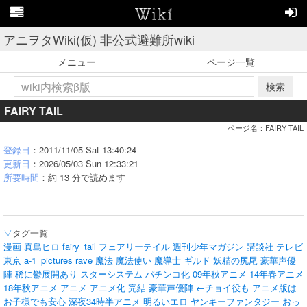
アニヲタWiki(仮) 非公式避難所wiki
メニュー
ページ一覧
検索
FAIRY TAIL
ページ名：FAIRY TAIL
登録日
：2011/11/05 Sat 13:40:24
更新日
：2026/05/03 Sun 12:33:21
所要時間
：約 13 分で読めます
▽
タグ一覧
漫画
真島ヒロ
fairy_tail
フェアリーテイル
週刊少年マガジン
講談社
テレビ
東京
a-1_pictures
rave
魔法
魔法使い
魔導士
ギルド
妖精の尻尾
豪華声優
陣
稀に鬱展開あり
スターシステム
パチンコ化
09年秋アニメ
14年春アニメ
18年秋アニメ
アニメ
アニメ化
完結
豪華声優陣 ←チョイ役も
アニメ版は
お子様でも安心
深夜34時半アニメ
明るいエロ
ヤンキーファンタジー
おっ