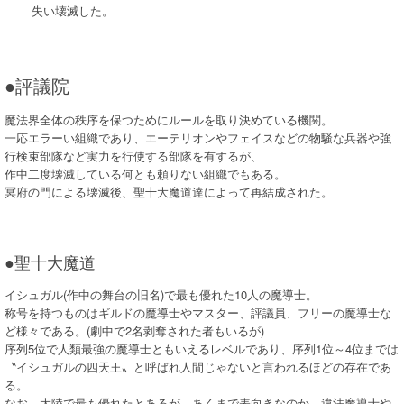
失い壊滅した。
●評議院
魔法界全体の秩序を保つためにルールを取り決めている機関。
一応エラーい組織であり、エーテリオンやフェイスなどの物騒な兵器や強
行検束部隊など実力を行使する部隊を有するが、
作中二度壊滅している何とも頼りない組織でもある。
冥府の門による壊滅後、聖十大魔道達によって再結成された。
●聖十大魔道
イシュガル(作中の舞台の旧名)で最も優れた10人の魔導士。
称号を持つものはギルドの魔導士やマスター、評議員、フリーの魔導士な
ど様々である。(劇中で2名剥奪された者もいるが)
序列5位で人類最強の魔導士ともいえるレベルであり、序列1位～4位までは
〝イシュガルの四天王〟と呼ばれ人間じゃないと言われるほどの存在であ
る。
なお、大陸で最も優れたとあるが、あくまで表向きなのか、違法魔導士や