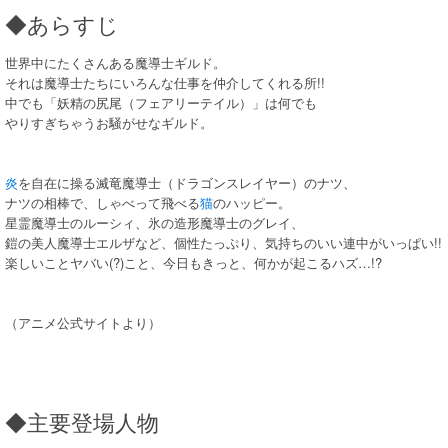
◆あらすじ
世界中にたくさんある魔導士ギルド。
それは魔導士たちにいろんな仕事を仲介してくれる所!!
中でも「妖精の尻尾（フェアリーテイル）」は何でも
やりすぎちゃうお騒がせなギルド。
炎
を自在に操る滅竜魔導士（ドラゴンスレイヤー）のナツ、
ナツの相棒で、しゃべって飛べる
猫
のハッピー。
星霊魔導士のルーシィ、氷の造形魔導士のグレイ、
鎧の美人魔導士エルザなど、個性たっぷり、気持ちのいい連中がいっぱい!!
楽しいことヤバい(?)こと、今日もきっと、何かが起こるハズ…!?
（アニメ公式サイトより）
◆主要登場人物