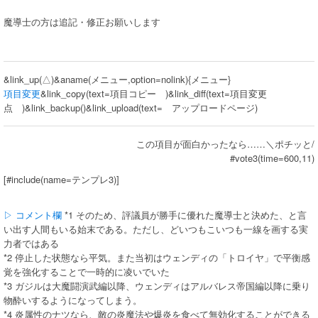
魔導士の方は追記・修正お願いします
&link_up(△)&aname(メニュー,option=nolink){メニュー}
項目変更
&link_copy(text=項目コピー )&link_diff(text=項目変更
点 )&link_backup()&link_upload(text= アップロードページ)
この項目が面白かったなら……＼ポチッと/
#vote3(time=600,11)
[#include(name=テンプレ3)]
▷ コメント欄
*1 そのため、評議員が勝手に優れた魔導士と決めた、と言
い出す人間もいる始末である。ただし、どいつもこいつも一線を画する実
力者ではある
*2 停止した状態なら平気。また当初はウェンディの「トロイヤ」で平衡感
覚を強化することで一時的に凌いでいた
*3 ガジルは大魔闘演武編以降、ウェンディはアルバレス帝国編以降に乗り
物酔いするようになってしまう。
*4 炎属性のナツなら、敵の炎魔法や爆炎を食べて無効化することができる