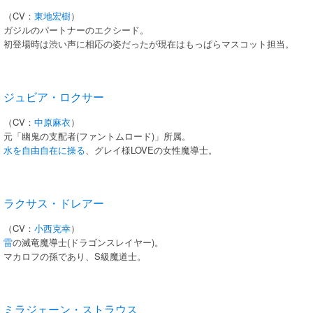
（CV：
東地宏樹
）
ガジルのパートナーのエクシード。
初登場時は渋い声に相応の姿だったが現在はもっぱらマスコット担当。
ジュビア・ロクサー
（CV：
中原麻衣
）
元「幽鬼の支配者(ファントムロード)」所属。
水を自由自在に操る
、グレイ様LOVEの女性魔導士。
ラクサス・ドレアー
（CV：
小西克幸
）
雷
の滅竜魔導士(ドラゴンスレイヤー)。
マカロフの孫であり、S級魔道士。
ミラジェーン・ストラウス