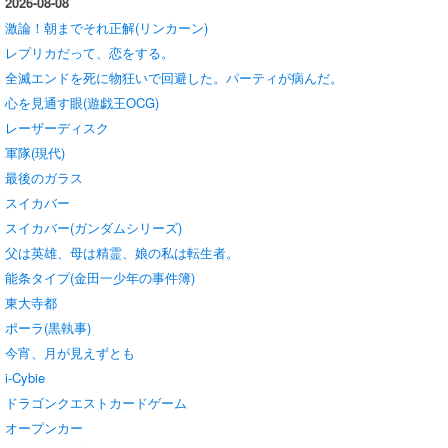
2026-08-08
激論！朝までそれ正解(リンカーン)
レプリカだって、恋をする。
全滅エンドを死に物狂いで回避した。パーティが病んだ。
心を見通す眼(遊戯王OCG)
レーザーディスク
軍隊(現代)
最後のガラス
スイカバー
スイカバー(ガンダムシリーズ)
父は英雄、母は精霊、娘の私は転生者。
能条タイプ(金田一少年の事件簿)
東大寺都
ポーラ(黒執事)
今宵、月が見えずとも
i‑Cybie
ドラゴンクエストカードゲーム
オープンカー