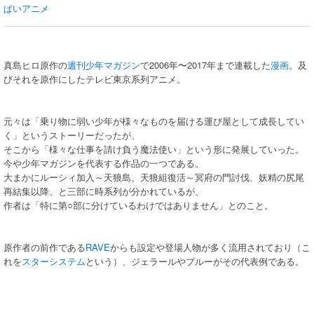
ぱいアニメ
真島ヒロ原作の
週刊少年マガジン
で2006年〜2017年まで連載した
漫画
。及
びそれを原作にしたテレビ東京系列アニメ。
元々は「乗り物に弱い少年が様々なものを届ける運び屋として成長してい
く」というストーリーだったが、
そこから「様々な仕事を請け負う魔法使い」という形に発展していった。
今や少年マガジンを代表する作品の一つである。
大まかにルーシィ加入～天狼島、天狼組復活～冥府の門討伐、妖精の尻尾
再結集以降、と三部に時系列が分かれているが、
作者は「特に第○部に分けているわけではありません」とのこと。
原作者の前作である
RAVE
からも設定や登場人物が多く流用されており（こ
れを
スターシステム
という）、ジェラールやプルーがその代表例である。