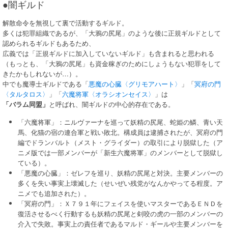
●闇ギルド
解散命令を無視して裏で活動するギルド。
多くは犯罪組織であるが、「大鴉の尻尾」のような後に正規ギルドとして
認められるギルドもあるため、
広義では「正規ギルドに加入していないギルド」も含まれると思われる
（もっとも、「大鴉の尻尾」も資金稼ぎのためにしょうもない犯罪をして
きたかもしれないが…）。
中でも魔導士ギルドである「
悪魔の心臓〈グリモアハート〉
」「
冥府の門
〈タルタロス〉
」「
六魔将軍〈オラシオンセイス〉
」は
「バラム同盟」
と呼ばれ、闇ギルドの中心的存在である。
「六魔将軍」：ニルヴァーナを巡って妖精の尻尾、蛇姫の鱗、青い天
馬、化猫の宿の連合軍と戦い敗北。構成員は逮捕されたが、冥府の門
編でドランバルト（メスト・グライダー）の取引により脱獄した（ア
ニメ版では一部メンバーが「新生六魔将軍」のメンバーとして脱獄し
ている）。
「悪魔の心臓」：ゼレフを巡り、妖精の尻尾と対決。主要メンバーの
多くを失い事実上壊滅した（せいぜい残党がなんかやってる程度。ア
ニメでも追加された）。
「冥府の門」：Ｘ７９１年にフェイスを使いマスターであるＥＮＤを
復活させるべく行動するも妖精の尻尾と剣咬の虎の一部のメンバーの
介入で失敗。事実上の責任者であるマルド・ギールや主要メンバーを