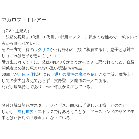
マカロフ・ドレアー
（CV：辻親八）
「妖精の尻尾」3代目、6代目、8代目マスター。気さくな性格で、ギルドの
皆から慕われている。
その一方で、孫の
ラクサス
からは嫌われ（後に和解する）、息子とは対立
し（これは息子が悪いらしい）、
母は生まれてすぐに、父は物心つくかどうかのときに死なれるなど、血縁
関係者との縁に恵まれない重い境遇の持ち主。
88歳だが、
巨人化
以外にも
一通りの属性の魔法を使いこなす
等、魔導士と
しての実力は衰えておらず、実際聖十大魔道の一人である。
ただし病気持ちであり、作中何度か発症している。
名付け親は初代マスター、メイビス。由来は「優しい王様」とのこと
しかし、
並行世界
・エドラスではあろうことか、アースランドの命名の由
来とは正反対の「暴君」になっている。