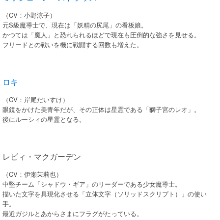
（CV：小野涼子）
元S級魔導士で、現在は「妖精の尻尾」の看板娘。
かつては「魔人」と恐れられるほどで現在も圧倒的な強さを見せる。
フリードとの戦いを機に戦闘する回数も増えた。
ロキ
（CV：岸尾だいすけ）
眼鏡をかけた美青年だが、その正体は星霊である「獅子宮のレオ」。
後にルーシィの星霊となる。
レビィ・マクガーデン
（CV：伊瀬茉莉也）
中堅チーム「シャドウ・ギア」のリーダーである少女魔導士。
描いた文字を具現化させる「立体文字（ソリッドスクリプト）」の使い
手。
最近ガジルとあからさまにフラグがたっている。