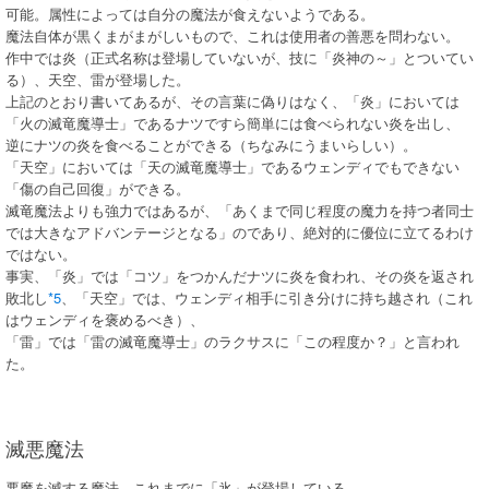
可能。属性によっては自分の魔法が食えないようである。
魔法自体が黒くまがまがしいもので、これは使用者の善悪を問わない。
作中では炎（正式名称は登場していないが、技に「炎神の～」とついてい
る）、天空、雷が登場した。
上記のとおり書いてあるが、その言葉に偽りはなく、「炎」においては
「火の滅竜魔導士」であるナツですら簡単には食べられない炎を出し、
逆にナツの炎を食べることができる（ちなみにうまいらしい）。
「天空」においては「天の滅竜魔導士」であるウェンディでもできない
「傷の自己回復」ができる。
滅竜魔法よりも強力ではあるが、「あくまで同じ程度の魔力を持つ者同士
では大きなアドバンテージとなる」のであり、絶対的に優位に立てるわけ
ではない。
事実、「炎」では「コツ」をつかんだナツに炎を食われ、その炎を返され
敗北し
*5
、「天空」では、ウェンディ相手に引き分けに持ち越され（これ
はウェンディを褒めるべき）、
「雷」では「雷の滅竜魔導士」のラクサスに「この程度か？」と言われ
た。
滅悪魔法
悪魔を滅する魔法。これまでに「氷」が登場している。