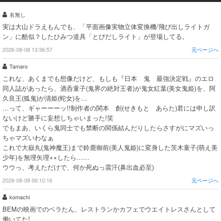
名無し
実は大山ドラえもんでも、「平面画像実物立体変換機/飛び出しライトガ
ン」に酷似？したひみつ道具「とびだしライト」が登場してる。
2026-08-08 13:36:57
元ページへ
Tamaro
これな、あくまでも想像だけど、もしも『日本 鬼 最強決定戦』のエロ
同人誌があったら、酒呑童子(鬼界の絶対王者)が鬼女紅葉(美女鬼姫)を、阿
久良王(狐鬼)が清姫(蛇女)を…
…って、ギャーーーッ!!制作者の関本 創(せきもと あらた)君には申し訳
ないけど勝手に妄想しちゃいまった!笑
でもまあ、いくら鬼同士でも禁断の関係結んだりしたらさすがにマズいっ
ちゃマズいわなぁ
これで大嶽丸(鬼神魔王)まで鈴鹿御前(美人鬼姫)に変身した茨木童子(萌え美
少年)を無理矢理××したら……
ウウっ、考えただけで、何か死ぬっ震汗(鼻出血必至)
2026-08-08 06:10:16
元ページへ
komachi
BEMの映画でのベラたん、レストランかカフェでウエイトレスさんとして
働いてた!