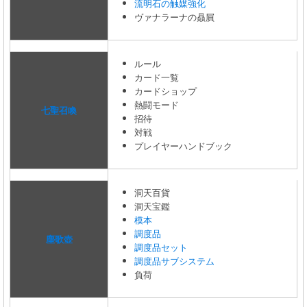
流明石の触媒強化
ヴァナラーナの贔屓
ルール
カード一覧
カードショップ
熱闘モード
七聖召喚
招待
対戦
プレイヤーハンドブック
洞天百貨
洞天宝鑑
模本
調度品
塵歌壺
調度品セット
調度品サブシステム
負荷