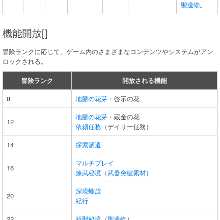
聖遺物
。
機能開放[]
冒険ランクに応じて、ゲーム内のさまざまなコンテンツやシステムがアン
ロックされる。
冒険ランク
開放される機能
8
地脈の花芽
・啓示の花
地脈の花芽
・蔵金の花
12
依頼任務
（デイリー任務）
14
探索派遣
マルチプレイ
16
煉武秘境
（
武器突破素材
）
深境螺旋
20
紀行
22
祈聖秘境
（
聖遺物
）