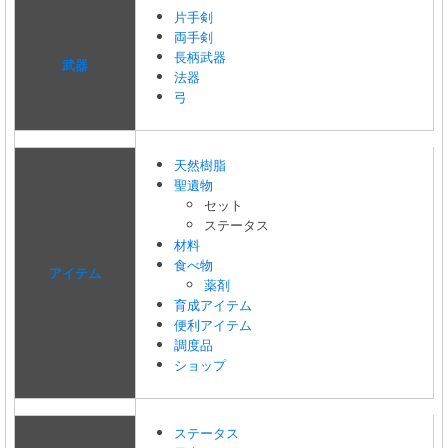
片手剣
両手剣
長柄武器
武器
法器
弓
天然樹脂
聖遺物
セット
ステータス
材料
食べ物
アイテム
薬剤
育成アイテム
便利アイテム
調度品
ショップ
ステータス