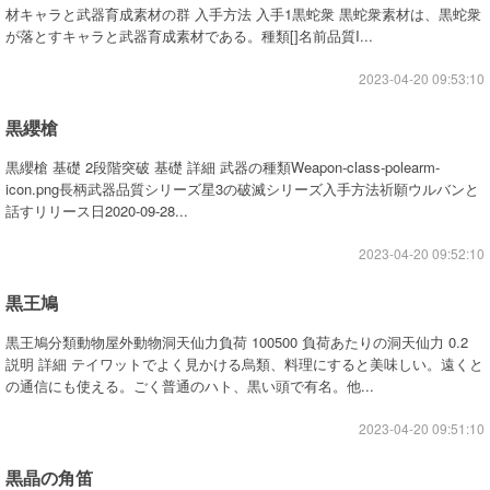
材キャラと武器育成素材の群 入手方法 入手1黒蛇衆 黒蛇衆素材は、黒蛇衆
が落とすキャラと武器育成素材である。種類[]名前品質I...
2023-04-20 09:53:10
黒纓槍
黒纓槍 基礎 2段階突破 基礎 詳細 武器の種類Weapon-class-polearm-
icon.png長柄武器品質シリーズ星3の破滅シリーズ入手方法祈願ウルバンと
話すリリース日2020-09-28...
2023-04-20 09:52:10
黒王鳩
黒王鳩分類動物屋外動物洞天仙力負荷 100500 負荷あたりの洞天仙力 0.2
説明 詳細 テイワットでよく見かける烏類、料理にすると美味しい。遠くと
の通信にも使える。ごく普通のハト、黒い頭で有名。他...
2023-04-20 09:51:10
黒晶の角笛