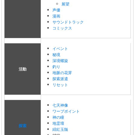
展望
声優
漫画
サウンドトラック
コミックス
イベント
秘境
深境螺旋
釣り
活動
地脈の花芽
探索派遣
リセット
七天神像
ワープポイント
神の瞳
地霊壇
探索
緋紅玉髄