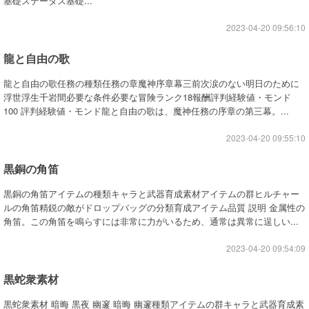
基礎ステータス基礎...
2023-04-20 09:56:10
龍と自由の歌
龍と自由の歌任務の種類任務の章魔神序章幕三前次涙のない明日のために
浮世浮生千岩間必要な条件必要な冒険ランク18報酬評判経験値・モンド
100 評判経験値・モンド龍と自由の歌は、魔神任務の序章の第三幕。...
2023-04-20 09:55:10
黒銅の角笛
黒銅の角笛アイテムの種類キャラと武器育成素材アイテムの群ヒルチャー
ルの角笛精鋭の敵がドロップバッグの分類育成アイテム品質 説明 金属性の
角笛。この角笛を鳴らすには非常に力がいるため、通常は異常に逞しい...
2023-04-20 09:54:09
黒蛇衆素材
黒蛇衆素材 暗晦 黒夜 幽邃 暗晦 幽邃種類アイテムの群キャラと武器育成素