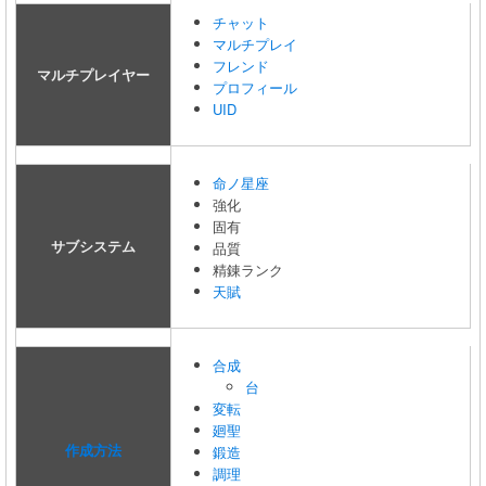
チャット
マルチプレイ
フレンド
マルチプレイヤー
プロフィール
UID
命ノ星座
強化
固有
サブシステム
品質
精錬ランク
天賦
合成
台
変転
廻聖
作成方法
鍛造
調理