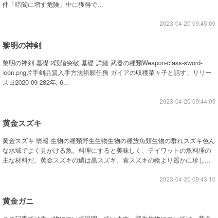
件「暗闇に増す危険」中に獲得で...
2023-04-20 09:45:09
黎明の神剣
黎明の神剣 基礎 2段階突破 基礎 詳細 武器の種類Weapon-class-sword-
icon.png片手剣品質入手方法祈願任務 ガイアの収穫菜々子と話す。リリー
ス日2020-09-282年, 6...
2023-04-20 09:44:09
黄金スズキ
黄金スズキ 情報 生物の種類野生生物生物の種族魚類生物の群れスズキ色ん
な水域でよく見かける魚。料理にすると美味しく、テイワットの魚料理の
主な材料だ。黄金スズキの鱗は黒スズキ、青スズキの物より遥かに珍し...
2023-04-20 09:43:10
黄金ガニ