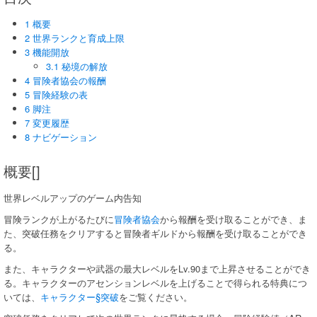
1 概要
2 世界ランクと育成上限
3 機能開放
3.1 秘境の解放
4 冒険者協会の報酬
5 冒険経験の表
6 脚注
7 変更履歴
8 ナビゲーション
概要[]
世界レベルアップのゲーム内告知
冒険ランクが上がるたびに
冒険者協会
から報酬を受け取ることができ、ま
た、突破任務をクリアすると冒険者ギルドから報酬を受け取ることができ
る。
また、キャラクターや武器の最大レベルをLv.90まで上昇させることができ
る。キャラクターのアセンションレベルを上げることで得られる特典につ
いては、
キャラクター§突破
をご覧ください。