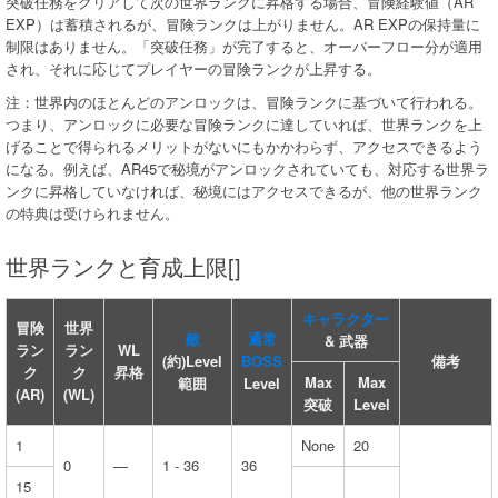
突破任務をクリアして次の世界ランクに昇格する場合、冒険経験値（AR
EXP）は蓄積されるが、冒険ランクは上がりません。AR EXPの保持量に
制限はありません。「突破任務」が完了すると、オーバーフロー分が適用
され、それに応じてプレイヤーの冒険ランクが上昇する。
注：世界内のほとんどのアンロックは、冒険ランクに基づいて行われる。
つまり、アンロックに必要な冒険ランクに達していれば、世界ランクを上
げることで得られるメリットがないにもかかわらず、アクセスできるよう
になる。例えば、AR45で秘境がアンロックされていても、対応する世界ラ
ンクに昇格していなければ、秘境にはアクセスできるが、他の世界ランク
の特典は受けられません。
世界ランクと育成上限[]
キャラクター
冒険
世界
敵
通常
& 武器
ラン
ラン
WL
(約)Level
BOSS
備考
ク
ク
昇格
Max
Max
範囲
Level
(AR)
(WL)
突破
Level
1
None
20
0
—
1 - 36
36
15