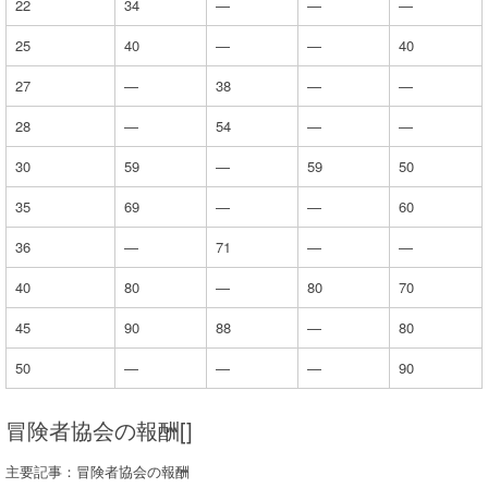
22
34
—
—
—
25
40
—
—
40
27
—
38
—
—
28
—
54
—
—
30
59
—
59
50
35
69
—
—
60
36
—
71
—
—
40
80
—
80
70
45
90
88
—
80
50
—
—
—
90
冒険者協会の報酬[]
主要記事：冒険者協会の報酬