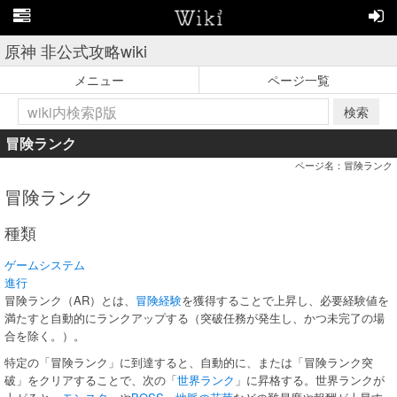
原神 非公式攻略wiki
メニュー
ページ一覧
検索
冒険ランク
ページ名：冒険ランク
冒険ランク
種類
ゲームシステム
進行
冒険ランク（AR）とは、
冒険経験
を獲得することで上昇し、必要経験値を
満たすと自動的にランクアップする（突破任務が発生し、かつ未完了の場
合を除く。）。
特定の「冒険ランク」に到達すると、自動的に、または「冒険ランク突
破」をクリアすることで、次の「
世界ランク
」に昇格する。世界ランクが