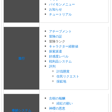
パイモンメニュー
お知らせ
チュートリアル
アチーブメント
冒険の証
冒険ランク
キャラクター経験値
探索派遣
好感度レベル
進行
戦利品システム
評判
討伐懸賞
住民リクエスト
採鉱地
古樹の報酬
緋紅の願い
神櫻の恩恵
奉納システム