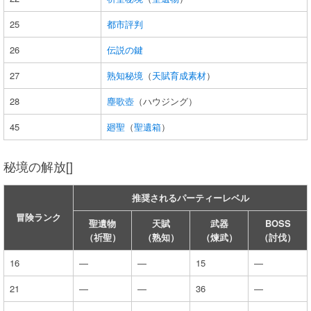
25
都市評判
26
伝説の鍵
27
熟知秘境
（
天賦育成素材
）
28
塵歌壺
（ハウジング）
45
廻聖
（
聖遺箱
）
秘境の解放[]
推奨されるパーティーレベル
冒険ランク
聖遺物
天賦
武器
BOSS
（祈聖）
（熟知）
（煉武）
（討伐）
16
—
—
15
—
21
—
—
36
—