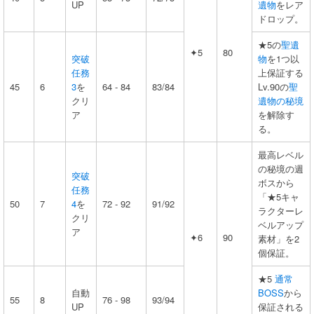
UP
遺物
をレア
ドロップ。
★5の
聖遺
✦5
80
突破
物
を1つ以
任務
上保証する
45
6
3
を
64 - 84
83/84
Lv.90の
聖
クリ
遺物の秘境
ア
を解除す
る。
最高レベル
の秘境の週
突破
ボスから
任務
「★5キャ
50
7
4
を
72 - 92
91/92
ラクターレ
クリ
ベルアップ
ア
✦6
90
素材」を2
個保証。
★5
通常
自動
BOSS
から
55
8
76 - 98
93/94
UP
保証される