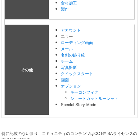
食材加工
製作
アカウント
エラー
ローディング画面
メール
名刺の飾り紋
チーム
写真撮影
その他
クイックスタート
画面
オプション
キーコンフィグ
ショートカットルーレット
Special Story Mode
特に記載のない限り、コミュニティのコンテンツはCC BY-SAライセンスの