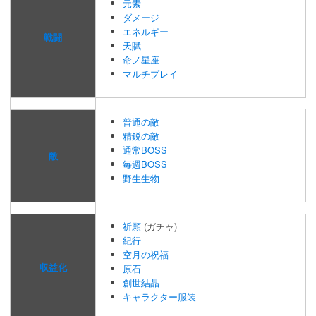
元素
ダメージ
エネルギー
戦闘
天賦
命ノ星座
マルチプレイ
普通の敵
精鋭の敵
通常BOSS
敵
毎週BOSS
野生生物
祈願
(ガチャ)
紀行
空月の祝福
収益化
原石
創世結晶
キャラクター服装