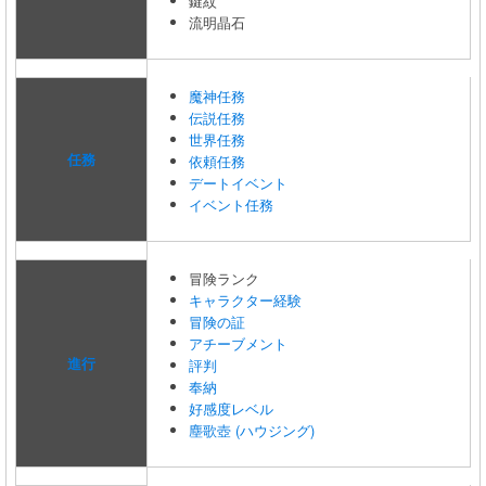
鍵紋
流明晶石
魔神任務
伝説任務
世界任務
任務
依頼任務
デートイベント
イベント任務
冒険ランク
キャラクター経験
冒険の証
アチーブメント
進行
評判
奉納
好感度レベル
塵歌壺 (ハウジング)