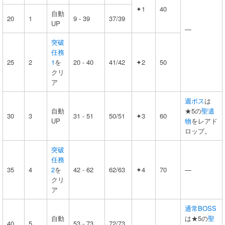
✦1
40
自動
20
1
9 - 39
37/39
UP
—
突破
任務
25
2
1
を
20 - 40
41/42
✦2
50
クリ
ア
週ボス
は
自動
★5の
聖遺
30
3
31 - 51
50/51
✦3
60
UP
物
をレアド
ロップ。
突破
任務
35
4
2
を
42 - 62
62/63
✦4
70
—
クリ
ア
通常BOSS
自動
は★5の
聖
40
5
53 - 73
72/73