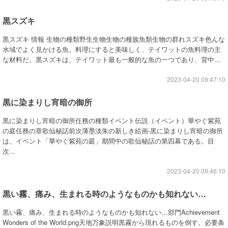
黒スズキ
黒スズキ 情報 生物の種類野生生物生物の種族魚類生物の群れスズキ色んな
水域でよく見かける魚。料理にすると美味しく、テイワットの魚料理の主
な材料だ。黒スズキは、テイワット最も一般的な魚の一つであり、背中...
2023-04-20 09:47:10
黒に染まりし宵暗の御所
黒に染まりし宵暗の御所任務の種類イベント伝説（イベント）華やぐ紫苑
の庭任務の章歌仙秘話前次薄墨淡朱の新しき絵画-黒に染まりし宵暗の御所
は、イベント「華やぐ紫苑の庭」期間中の歌仙秘話の第四幕である。目
次...
2023-04-20 09:46:10
黒い霧、痛み、生まれる時のようなものかも知れない…
黒い霧、痛み、生まれる時のようなものかも知れない…部門Achievement
Wonders of the World.png天地万象説明黒霧から現れるものを倒す。必要条