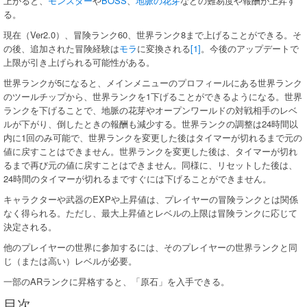
上がると、
モンスター
や
BOSS
、
地脈の花芽
などの難易度や報酬が上昇す
る。
現在（Ver2.0）、冒険ランク60、世界ランク8まで上げることができる。そ
の後、追加された冒険経験は
モラ
に変換される
[1]
。今後のアップデートで
上限が引き上げられる可能性がある。
世界ランクが5になると、メインメニューのプロフィールにある世界ランク
のツールチップから、世界ランクを1下げることができるようになる。世界
ランクを下げることで、地脈の花芽やオープンワールドの対戦相手のレベ
ルが下がり、倒したときの報酬も減少する。世界ランクの調整は24時間以
内に1回のみ可能で、世界ランクを変更した後はタイマーが切れるまで元の
値に戻すことはできません。世界ランクを変更した後は、タイマーが切れ
るまで再び元の値に戻すことはできません。同様に、リセットした後は、
24時間のタイマーが切れるまですぐには下げることができません。
キャラクターや武器のEXPや上昇値は、プレイヤーの冒険ランクとは関係
なく得られる。ただし、最大上昇値とレベルの上限は冒険ランクに応じて
決定される。
他のプレイヤーの世界に参加するには、そのプレイヤーの世界ランクと同
じ（または高い）レベルが必要。
一部のARランクに昇格すると、「原石」を入手できる。
目次