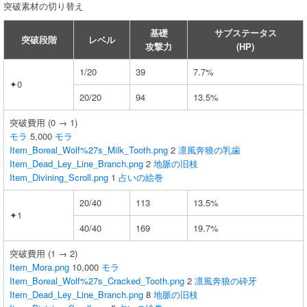
突破素材の切り替え
基礎
サブステータス
突破段階
レベル
攻撃力
(HP)
1/20
39
7.7%
✦0
20/20
94
13.5%
突破費用 (0 → 1)
モラ
5,000
モラ
Item_Boreal_Wolf%27s_Milk_Tooth.png
2
凛風奔狼の乳歯
Item_Dead_Ley_Line_Branch.png
2
地脈の旧枝
Item_Divining_Scroll.png
1
占いの絵巻
20/40
113
13.5%
✦1
40/40
169
19.7%
突破費用 (1 → 2)
Item_Mora.png
10,000
モラ
Item_Boreal_Wolf%27s_Cracked_Tooth.png
2
凛風奔狼の砕牙
Item_Dead_Ley_Line_Branch.png
8
地脈の旧枝