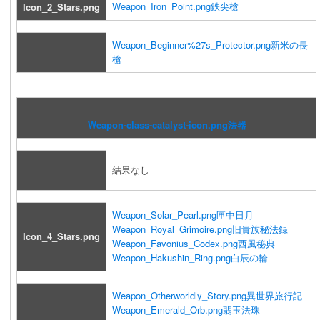
Weapon_Iron_Point.png
鉄尖槍
Icon_2_Stars.png
Weapon_Beginner%27s_Protector.png
新米の長
槍
Weapon-class-catalyst-icon.png
法器
結果なし
Weapon_Solar_Pearl.png
匣中日月
Weapon_Royal_Grimoire.png
旧貴族秘法録
Icon_4_Stars.png
Weapon_Favonius_Codex.png
西風秘典
Weapon_Hakushin_Ring.png
白辰の輪
Weapon_Otherworldly_Story.png
異世界旅行記
Weapon_Emerald_Orb.png
翡玉法珠