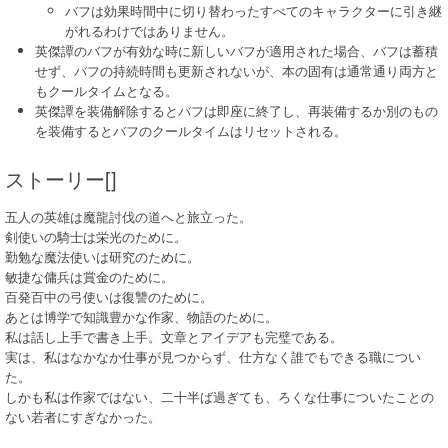
バフは効果時間中に切り替わったすべてのキャラクターに引き継
がれるわけではありません。
英傑譚のバフが有効な時に新しいバフが適用された場合、バフは蓄積
せず、バフの持続時間も更新されないが、本の固有は通常通り両方と
もクールタイムとなる。
英傑譚を装備解除するとバフは即座に終了し、再装備するか別のもの
を装備するとバフのクールタイムはリセットされる。
ストーリー[]
五人の英雄は魔龍討伐の道へと旅立った。
剣使いの騎士は栄光のために。
勤勉な魔法使いは研究のために。
敏捷な傭兵は賞金のために。
百発百中の弓使いは復讐のために。
あとは博学で知識豊かな作家、物語のために。
私は話し上手で書き上手。文章とアイデアも完璧である。
実は、私はなかなか仕事が見つからず、仕方なく誰でもできる職につい
た。
しかも私は作家ではない、二十半ば過ぎても、ろくな仕事についたことの
ない若者にすぎなかった。