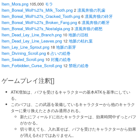
Item_Mora.png
105,000
モラ
Item_Boreal_Wolf%27s_Milk_Tooth.png
2
凛風奔狼の乳歯
Item_Boreal_Wolf%27s_Cracked_Tooth.png
6
凛風奔狼の砕牙
Item_Boreal_Wolf%27s_Broken_Fang.png
6
凛風奔狼の断牙
Item_Boreal_Wolf%27s_Nostalgia.png
3
凛風奔狼の郷愁
Item_Dead_Ley_Line_Branch.png
10
地脈の旧枝
Item_Dead_Ley_Line_Leaves.png
12
地脈の枯れ葉
Item_Ley_Line_Sprout.png
18
地脈の新芽
Item_Divining_Scroll.png
6
占いの絵巻
Item_Sealed_Scroll.png
10
封魔の絵巻
Item_Forbidden_Curse_Scroll.png
12
禁呪の絵巻
ゲームプレイ注釈[]
ATK増加は、バフを受けるキャラクターの基本ATKを基準にしてい
る。
このバフは、この武器を装備しているキャラクターから他のキャラク
ターに乗り換えたときのみ適用される。
新たにフィールドに出たキャラクターは、効果時間中ずっとバフ
がかかる。
切り替えても、入れ直せば、バフを受けたキャラクターから効果
が消えるわけではありません。