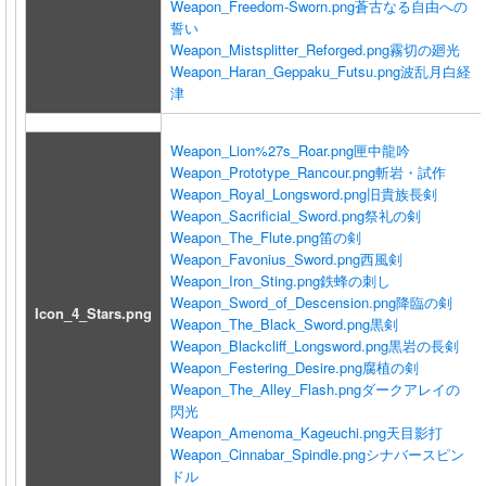
Weapon_Freedom-Sworn.png
蒼古なる自由への
誓い
Weapon_Mistsplitter_Reforged.png
霧切の廻光
Weapon_Haran_Geppaku_Futsu.png
波乱月白経
津
Weapon_Lion%27s_Roar.png
匣中龍吟
Weapon_Prototype_Rancour.png
斬岩・試作
Weapon_Royal_Longsword.png
旧貴族長剣
Weapon_Sacrificial_Sword.png
祭礼の剣
Weapon_The_Flute.png
笛の剣
Weapon_Favonius_Sword.png
西風剣
Weapon_Iron_Sting.png
鉄蜂の刺し
Weapon_Sword_of_Descension.png
降臨の剣
Icon_4_Stars.png
Weapon_The_Black_Sword.png
黒剣
Weapon_Blackcliff_Longsword.png
黒岩の長剣
Weapon_Festering_Desire.png
腐植の剣
Weapon_The_Alley_Flash.png
ダークアレイの
閃光
Weapon_Amenoma_Kageuchi.png
天目影打
Weapon_Cinnabar_Spindle.png
シナバースピン
ドル