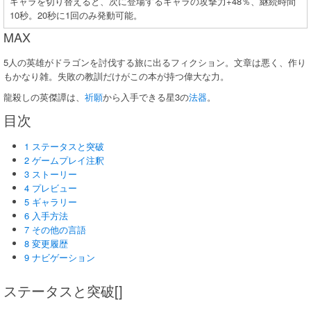
キャラを切り替えると、次に登場するキャラの攻撃力+48％、継続時間
10秒。20秒に1回のみ発動可能。
MAX
5人の英雄がドラゴンを討伐する旅に出るフィクション。文章は悪く、作り
もかなり雑。失敗の教訓だけがこの本が持つ偉大な力。
龍殺しの英傑譚は、
祈願
から入手できる星3の
法器
。
目次
1 ステータスと突破
2 ゲームプレイ注釈
3 ストーリー
4 プレビュー
5 ギャラリー
6 入手方法
7 その他の言語
8 変更履歴
9 ナビゲーション
ステータスと突破[]