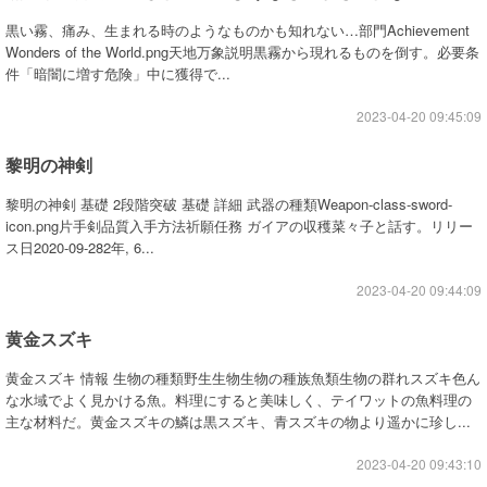
黒い霧、痛み、生まれる時のようなものかも知れない…部門Achievement
Wonders of the World.png天地万象説明黒霧から現れるものを倒す。必要条
件「暗闇に増す危険」中に獲得で...
2023-04-20 09:45:09
黎明の神剣
黎明の神剣 基礎 2段階突破 基礎 詳細 武器の種類Weapon-class-sword-
icon.png片手剣品質入手方法祈願任務 ガイアの収穫菜々子と話す。リリー
ス日2020-09-282年, 6...
2023-04-20 09:44:09
黄金スズキ
黄金スズキ 情報 生物の種類野生生物生物の種族魚類生物の群れスズキ色ん
な水域でよく見かける魚。料理にすると美味しく、テイワットの魚料理の
主な材料だ。黄金スズキの鱗は黒スズキ、青スズキの物より遥かに珍し...
2023-04-20 09:43:10