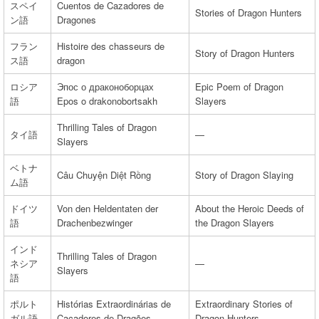
スペイ
Cuentos de Cazadores de
Stories of Dragon Hunters
ン語
Dragones
フラン
Histoire des chasseurs de
Story of Dragon Hunters
ス語
dragon
ロシア
Эпос о драконоборцах
Epic Poem of Dragon
語
Epos o drakonobortsakh
Slayers
Thrilling Tales of Dragon
タイ語
—
Slayers
ベトナ
Câu Chuyện Diệt Rồng
Story of Dragon Slaying
ム語
ドイツ
Von den Heldentaten der
About the Heroic Deeds of
語
Drachenbezwinger
the Dragon Slayers
インド
Thrilling Tales of Dragon
ネシア
—
Slayers
語
ポルト
Histórias Extraordinárias de
Extraordinary Stories of
ガル語
Caçadores de Dragões
Dragon Hunters