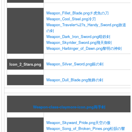
Weapon_Fillet_Blade.png
チ虎魚の刀
Weapon_Cool_Steel.png
冷刃
Weapon_Traveler%27s_Handy_Sword.png
旅道
の剣
Weapon_Dark_Iron_Sword.png
暗鉄剣
Weapon_Skyrider_Sword.png
飛天御剣
Weapon_Harbinger_of_Dawn.png
黎明の神剣
Weapon_Silver_Sword.png
銀の剣
Icon_2_Stars.png
Weapon_Dull_Blade.png
無鋒の剣
Weapon-class-claymore-icon.png
両手剣
Weapon_Skyward_Pride.png
天空の傲
Weapon_Song_of_Broken_Pines.png
松韻の響