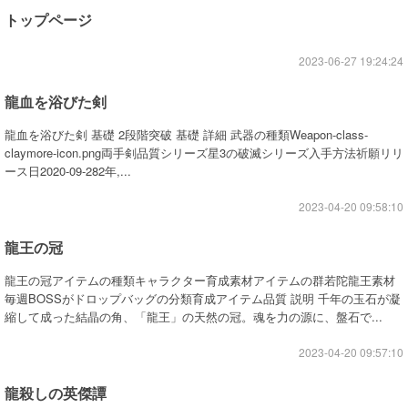
トップページ
2023-06-27 19:24:24
龍血を浴びた剣
龍血を浴びた剣 基礎 2段階突破 基礎 詳細 武器の種類Weapon-class-
claymore-icon.png両手剣品質シリーズ星3の破滅シリーズ入手方法祈願リリ
ース日2020-09-282年,...
2023-04-20 09:58:10
龍王の冠
龍王の冠アイテムの種類キャラクター育成素材アイテムの群若陀龍王素材
毎週BOSSがドロップバッグの分類育成アイテム品質 説明 千年の玉石が凝
縮して成った結晶の角、「龍王」の天然の冠。魂を力の源に、盤石で...
2023-04-20 09:57:10
龍殺しの英傑譚