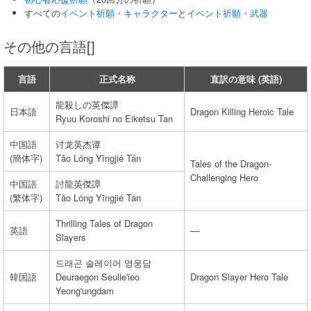
すべての
イベント祈願・キャラクター
と
イベント祈願・武器
その他の言語[]
言語
正式名称
直訳の意味 (英語)
龍殺しの英傑譚
日本語
Dragon Killing Heroic Tale
Ryuu Koroshi no Eiketsu Tan
中国語
讨龙英杰谭
(簡体字)
Tǎo Lóng Yīngjié Tán
Tales of the Dragon-
Challenging Hero
中国語
討龍英傑譚
(繁体字)
Tǎo Lóng Yīngjié Tán
Thrilling Tales of Dragon
英語
—
Slayers
드래곤 슬레이어 영웅담
韓国語
Deuraegon Seulle'ieo
Dragon Slayer Hero Tale
Yeong'ungdam