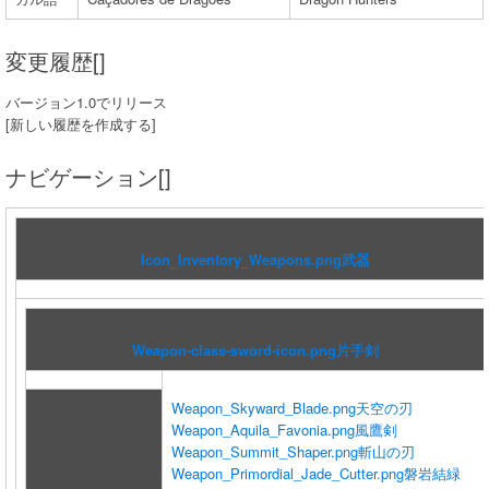
変更履歴[]
バージョン1.0でリリース
[新しい履歴を作成する]
ナビゲーション[]
Icon_Inventory_Weapons.png
武器
Weapon-class-sword-icon.png
片手剣
Weapon_Skyward_Blade.png
天空の刃
Weapon_Aquila_Favonia.png
風鷹剣
Weapon_Summit_Shaper.png
斬山の刃
Weapon_Primordial_Jade_Cutter.png
磐岩結緑