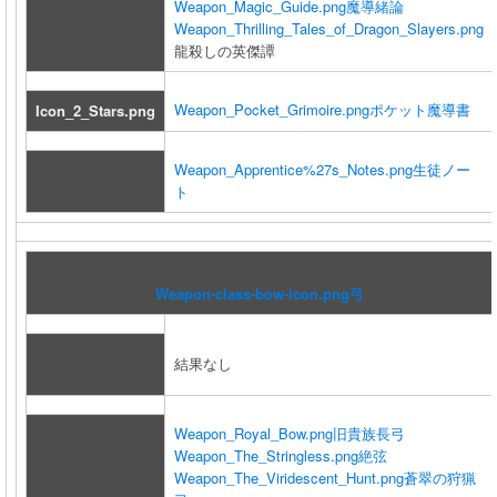
Weapon_Magic_Guide.png
魔導緒論
Weapon_Thrilling_Tales_of_Dragon_Slayers.png
龍殺しの英傑譚
Weapon_Pocket_Grimoire.png
ポケット魔導書
Icon_2_Stars.png
Weapon_Apprentice%27s_Notes.png
生徒ノー
ト
Weapon-class-bow-icon.png
弓
結果なし
Weapon_Royal_Bow.png
旧貴族長弓
Weapon_The_Stringless.png
絶弦
Weapon_The_Viridescent_Hunt.png
蒼翠の狩猟