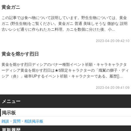
黄金ガニ
この記事では食べ物について説明しています。野生生物については、黄金
ガニ (野生生物)をご覧ください。黄金ガニ 普通 美味しそうな 微妙な 説明
古いレシピ通りに作られたカニ料理。カニを数個に分けた後、小...
2023-04-20 09:42:10
黄金を熔かす烈日
黄金を熔かす烈日ディシアのバナー種類イベント祈願・キャラキャラクタ
ーディシア黄金を熔かす烈日は★5限定キャラクターの「熾鬣の獅子・ディ
シア（炎）」確率UPするイベント祈願・キャラクターである。履歴[]...
2023-04-20 09:41:09
メニュー
掲示板
雑談・質問・相談掲示板
更新履歴