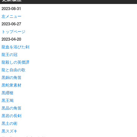
2023-08-31
左メニュー
2023-06-27
トップページ
2023-04-20
龍血を浴びた剣
龍王の冠
龍殺しの英傑譚
龍と自由の歌
黒銅の角笛
黒蛇衆素材
黒纓槍
黒王鳩
黒晶の角笛
黒岩の長剣
黒土の術
黒スズキ