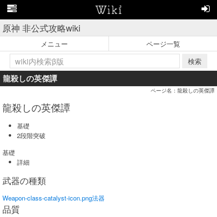
原神 非公式攻略wiki
メニュー
ページ一覧
検索
龍殺しの英傑譚
ページ名：龍殺しの英傑譚
龍殺しの英傑譚
基礎
2段階突破
基礎
詳細
武器の種類
Weapon-class-catalyst-icon.png
法器
品質