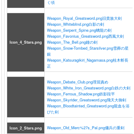
く頃
Weapon_Royal_Greatsword.png
旧貴族大剣
Weapon_Whiteblind.png
白影の剣
Weapon_Serpent_Spine.png
螭龍の剣
Weapon_Favonius_Greatsword.png
西風大剣
Icon_4_Stars.png
Weapon_The_Bell.png
鐘の剣
Weapon_Snow-Tombed_Starsilver.png
雪葬の星
銀
Weapon_Katsuragikiri_Nagamasa.png
桂木斬長
正
Weapon_Debate_Club.png
理屈責め
Weapon_White_Iron_Greatsword.png
白鉄の大剣
Weapon_Ferrous_Shadow.png
鉄影段平
Weapon_Skyrider_Greatsword.png
飛天大御剣
Weapon_Bloodtainted_Greatsword.png
龍血を浴
びた剣
Weapon_Old_Merc%27s_Pal.png
傭兵の重剣
Icon_2_Stars.png