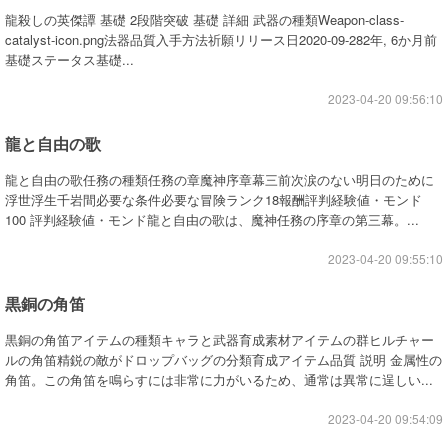
龍殺しの英傑譚 基礎 2段階突破 基礎 詳細 武器の種類Weapon-class-
catalyst-icon.png法器品質入手方法祈願リリース日2020-09-282年, 6か月前
基礎ステータス基礎...
2023-04-20 09:56:10
龍と自由の歌
龍と自由の歌任務の種類任務の章魔神序章幕三前次涙のない明日のために
浮世浮生千岩間必要な条件必要な冒険ランク18報酬評判経験値・モンド
100 評判経験値・モンド龍と自由の歌は、魔神任務の序章の第三幕。...
2023-04-20 09:55:10
黒銅の角笛
黒銅の角笛アイテムの種類キャラと武器育成素材アイテムの群ヒルチャー
ルの角笛精鋭の敵がドロップバッグの分類育成アイテム品質 説明 金属性の
角笛。この角笛を鳴らすには非常に力がいるため、通常は異常に逞しい...
2023-04-20 09:54:09