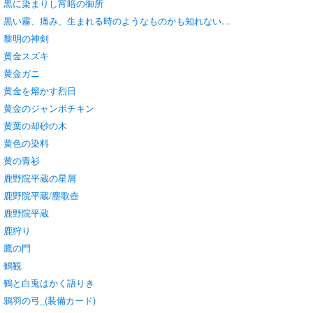
黒に染まりし宵暗の御所
黒い霧、痛み、生まれる時のようなものかも知れない…
黎明の神剣
黄金スズキ
黄金ガニ
黄金を熔かす烈日
黄金のジャンボチキン
黄葉の却砂の木
黄色の染料
黄の青衫
鹿野院平蔵の星屑
鹿野院平蔵/塵歌壺
鹿野院平蔵
鹿狩り
鷹の門
鶴観
鶴と白兎はかく語りき
鴉羽の弓_(装備カード)