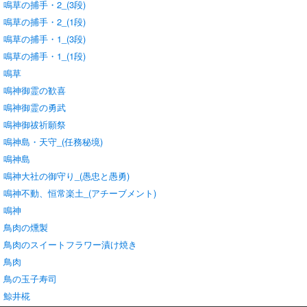
鳴草の捕手・2_(3段)
鳴草の捕手・2_(1段)
鳴草の捕手・1_(3段)
鳴草の捕手・1_(1段)
鳴草
鳴神御霊の歓喜
鳴神御霊の勇武
鳴神御祓祈願祭
鳴神島・天守_(任務秘境)
鳴神島
鳴神大社の御守り_(愚忠と愚勇)
鳴神不動、恒常楽土_(アチーブメント)
鳴神
鳥肉の燻製
鳥肉のスイートフラワー漬け焼き
鳥肉
鳥の玉子寿司
鯨井椛