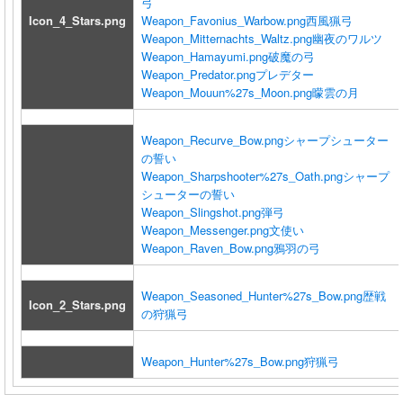
弓
Icon_4_Stars.png
Weapon_Favonius_Warbow.png
西風猟弓
Weapon_Mitternachts_Waltz.png
幽夜のワルツ
Weapon_Hamayumi.png
破魔の弓
Weapon_Predator.png
プレデター
Weapon_Mouun%27s_Moon.png
曚雲の月
Weapon_Recurve_Bow.png
シャープシューター
の誓い
Weapon_Sharpshooter%27s_Oath.png
シャープ
シューターの誓い
Weapon_Slingshot.png
弾弓
Weapon_Messenger.png
文使い
Weapon_Raven_Bow.png
鴉羽の弓
Weapon_Seasoned_Hunter%27s_Bow.png
歴戦
Icon_2_Stars.png
の狩猟弓
Weapon_Hunter%27s_Bow.png
狩猟弓