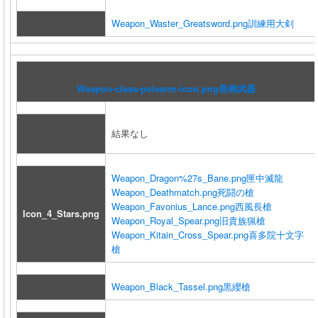
Weapon_Waster_Greatsword.png
訓練用大剣
Weapon-class-polearm-icon.png
長柄武器
結果なし
Weapon_Dragon%27s_Bane.png
匣中滅龍
Weapon_Deathmatch.png
死闘の槍
Weapon_Favonius_Lance.png
西風長槍
Icon_4_Stars.png
Weapon_Royal_Spear.png
旧貴族猟槍
Weapon_Kitain_Cross_Spear.png
喜多院十文字
槍
Weapon_Black_Tassel.png
黒纓槍