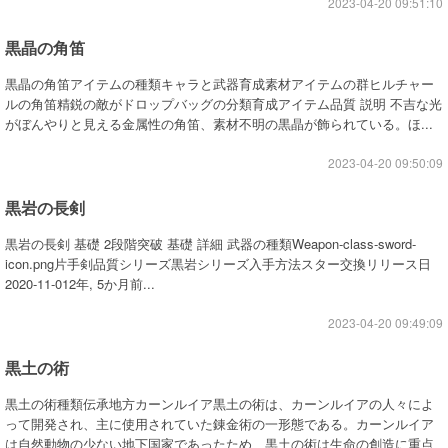
2023-04-20 09:51:10
黒晶の角笛
黒晶の角笛アイテムの種類キャラと武器育成素材アイテムの群ヒルチャー
ルの角笛精鋭の敵がドロップバッグの分類育成アイテム品質 説明 不吉な光
がぼんやりと見える金属性の角笛、素材不明の黒晶が飾られている。ほ...
2023-04-20 09:50:09
黒岩の長剣
黒岩の長剣 基礎 2段階突破 基礎 詳細 武器の種類Weapon-class-sword-
icon.png片手剣品質シリーズ黒岩シリーズ入手方法スター交換リリース日
2020-11-012年, 5か月前...
2023-04-20 09:49:09
黒土の術
黒土の術種類伝承地方カーンルイア黒土の術は、カーンルイアの人々によ
って開発され、主に使用されていた錬金術の一形態である。カーンルイア
は自然動物の少ない地下国家であったため、黒土の術は生命の創造に重点