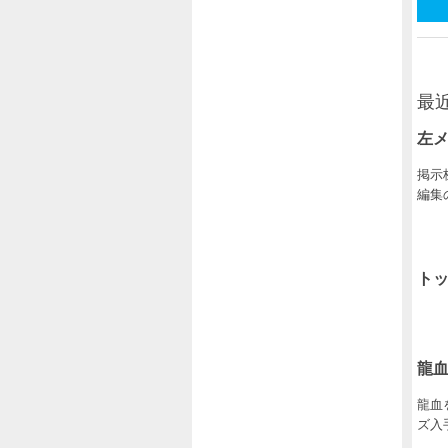
最
左
掲示
編集の
ト
龍
龍血を
ズ入手