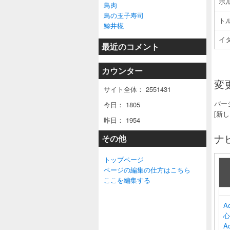
ポ
鳥肉
鳥の玉子寿司
ト
鯨井椛
イ
最近のコメント
カウンター
変更
サイト全体：
2551431
バー
今日：
1805
[新
昨日：
1954
ナ
その他
トップページ
ページの編集の仕方はこちら
ここを編集する
A
心
Ac