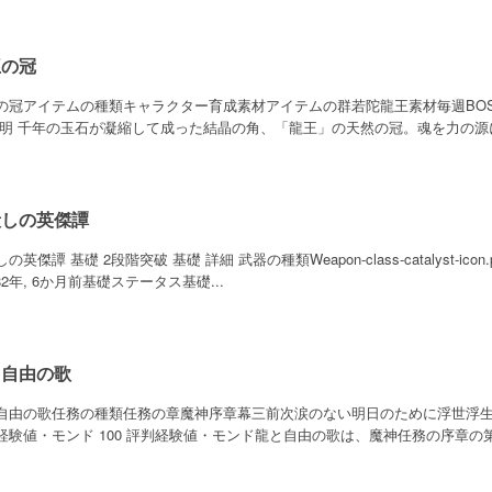
王の冠
の冠アイテムの種類キャラクター育成素材アイテムの群若陀龍王素材毎週BO
説明 千年の玉石が凝縮して成った結晶の角、「龍王」の天然の冠。魂を力の源に
殺しの英傑譚
の英傑譚 基礎 2段階突破 基礎 詳細 武器の種類Weapon-class-catalyst-i
282年, 6か月前基礎ステータス基礎...
と自由の歌
自由の歌任務の種類任務の章魔神序章幕三前次涙のない明日のために浮世浮生
経験値・モンド 100 評判経験値・モンド龍と自由の歌は、魔神任務の序章の第三