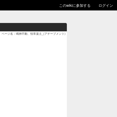
このwikiに参加する
ログイン
ページ名：鳴神不動、恒常楽土_(アチーブメント)