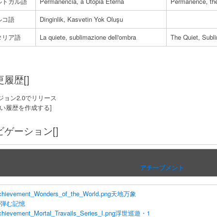
ルトガル語
Permanência, a Utopia Eterna
Permanence, the
ルコ語
Dinginlik, Kasvetin Yok Oluşu
タリア語
La quiete, sublimazione dell'ombra
The Quiet, Subl
履歴[]
ジョン2.0でリリース
しい履歴を作成する]
ビゲーション[]
アチーブメント
chievement_Wonders_of_the_World.png
天地万象
弾む記憶
hievement_Mortal_Travails_Series_I.png
浮世巡遊・1