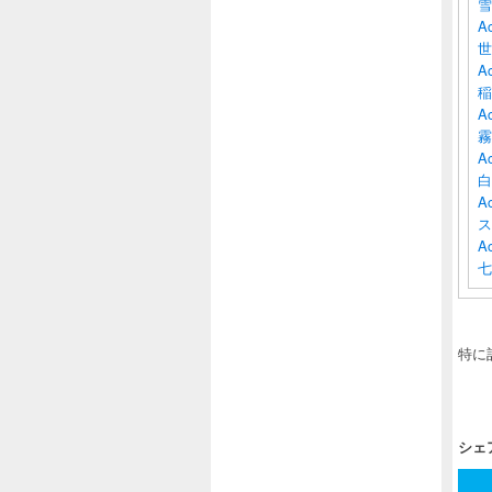
雪
A
世
A
稲
Ac
霧
Ac
白
A
ス
A
七
特に
シェ