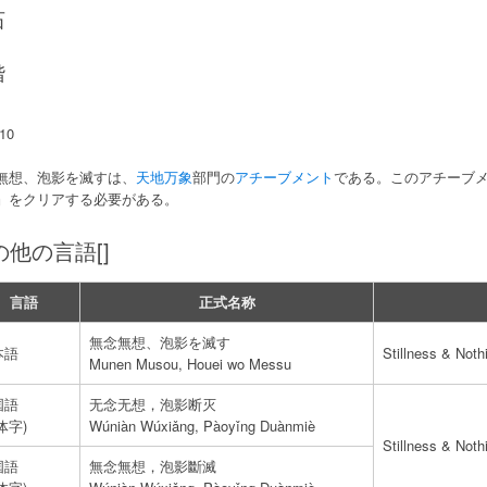
石
階
10
無想、泡影を滅すは、
天地万象
部門の
アチーブメント
である。このアチーブ
』をクリアする必要がある。
の他の言語[]
言語
正式名称
無念無想、泡影を滅す
本語
Stillness & Noth
Munen Musou, Houei wo Messu
国語
无念无想，泡影断灭
体字)
Wúniàn Wúxiǎng, Pàoyǐng Duànmiè
Stillness & Noth
国語
無念無想，泡影斷滅