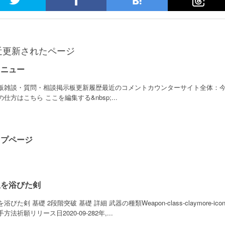
近更新されたページ
メニュー
板雑談・質問・相談掲示板更新履歴最近のコメントカウンターサイト全体：今
仕方はこちら ここを編集する&nbsp;...
ップページ
血を浴びた剣
浴びた剣 基礎 2段階突破 基礎 詳細 武器の種類Weapon-class-claymore
方法祈願リリース日2020-09-282年,...