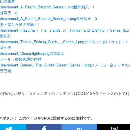
山の来客
chievement_A_Realm_Beyond_Series_I.png
世外洞天・1
外洞天・2
chievement_A_Realm_Beyond_Series_III.png
世外洞天・3
妻・雷と永遠の群島・1
hievement_Inazuma_-_The_Islands_of_Thunder_and_Eternity_-_Series_II.p
海紀行
hievement_Teyvat_Fishing_Guide_-_Series_I.png
テイワット釣りガイド・1
昼の光
chievement_Chasmlighter.png
岩窟流明
メール・微妙玄通の雨林
chievement_Sumeru_The_Gilded_Desert_Series_I.png
スメール・金メッキの
聖召喚
記載のない限り、コミュニティのコンテンツはCC BY-SAライセンスの下で
アボタン： このページをSNSに投稿するのに便利です。