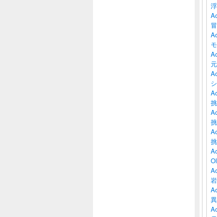
浮
Ac
冒
A
モ
A
元
Ac
シ
Ac
挑
Ac
挑
A
挑
A
O
A
岩
A
異
Ac