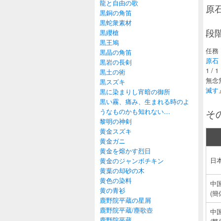
龍と自由の歌
原
黒銅の角笛
黒蛇衆素材
段
黒纓槍
黒王鳩
任務
黒晶の角笛
原石
黒岩の長剣
1 / 1
黒土の術
無念
黒スズキ
滅す
黒に染まりし宵暗の御所
黒い霧、痛み、生まれる時のよ
うなものかも知れない…
そ
黎明の神剣
黄金スズキ
黄金ガニ
黄金を熔かす烈日
日
黄金のジャンボチキン
黄葉の却砂の木
黄色の染料
中
黄の青衫
(簡
鹿野院平蔵の星屑
鹿野院平蔵/塵歌壺
中
鹿野院平蔵