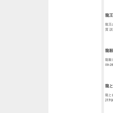
龍
龍王
質 
龍
龍殺し
09-
龍
龍と
評判