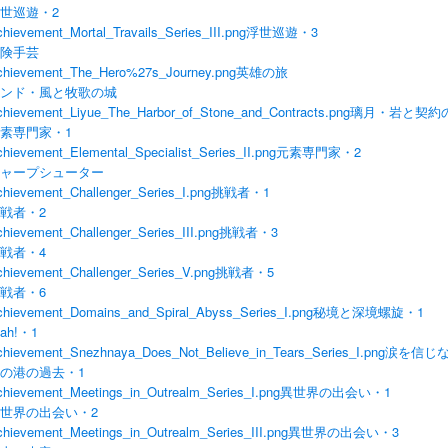
世巡遊・2
hievement_Mortal_Travails_Series_III.png
浮世巡遊・3
険手芸
chievement_The_Hero%27s_Journey.png
英雄の旅
ンド・風と牧歌の城
chievement_Liyue_The_Harbor_of_Stone_and_Contracts.png
璃月・岩と契約
素専門家・1
hievement_Elemental_Specialist_Series_II.png
元素専門家・2
ャープシューター
hievement_Challenger_Series_I.png
挑戦者・1
戦者・2
hievement_Challenger_Series_III.png
挑戦者・3
戦者・4
chievement_Challenger_Series_V.png
挑戦者・5
戦者・6
chievement_Domains_and_Spiral_Abyss_Series_I.png
秘境と深境螺旋・1
lah!・1
chievement_Snezhnaya_Does_Not_Believe_in_Tears_Series_I.png
涙を信じな
の港の過去・1
chievement_Meetings_in_Outrealm_Series_I.png
異世界の出会い・1
世界の出会い・2
hievement_Meetings_in_Outrealm_Series_III.png
異世界の出会い・3