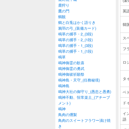
(繁
鹿狩り
鷹の門
英
鶴観
鶴と白兎はかく語りき
韓
鴉羽の弓_(装備カード)
鳴草の捕手・2_(3段)
ス
鳴草の捕手・2_(1段)
鳴草の捕手・1_(3段)
フ
鳴草の捕手・1_(1段)
鳴草
ロ
鳴神御霊の歓喜
鳴神御霊の勇武
鳴神御祓祈願祭
タ
鳴神島・天守_(任務秘境)
鳴神島
鳴神大社の御守り_(愚忠と愚勇)
ベ
鳴神不動、恒常楽土_(アチーブ
ド
メント)
鳴神
イ
鳥肉の燻製
語
鳥肉のスイートフラワー漬け焼
き