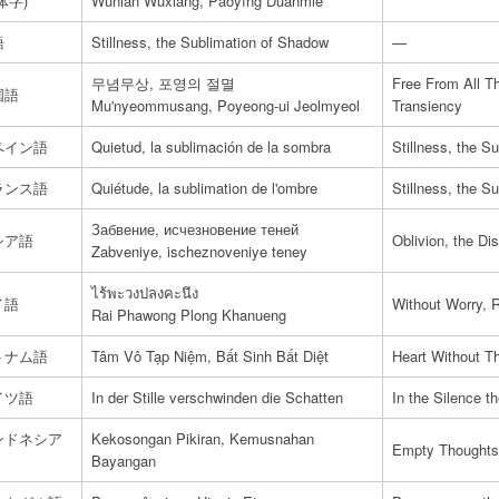
体字)
Wúniàn Wúxiǎng, Pàoyǐng Duànmiè
語
Stillness, the Sublimation of Shadow
—
무념무상, 포영의 절멸
Free From All Th
国語
Mu'nyeommusang, Poyeong-ui Jeolmyeol
Transiency
ペイン語
Quietud, la sublimación de la sombra
Stillness, the S
ランス語
Quiétude, la sublimation de l'ombre
Stillness, the S
Забвение, исчезновение теней
シア語
Oblivion, the D
Zabveniye, ischeznoveniye teney
ไร้พะวงปลงคะนึง
イ語
Without Worry, 
Rai Phawong Plong Khanueng
トナム語
Tâm Vô Tạp Niệm, Bất Sinh Bất Diệt
Heart Without Th
イツ語
In der Stille verschwinden die Schatten
In the Silence 
ンドネシア
Kekosongan Pikiran, Kemusnahan
Empty Thoughts,
Bayangan