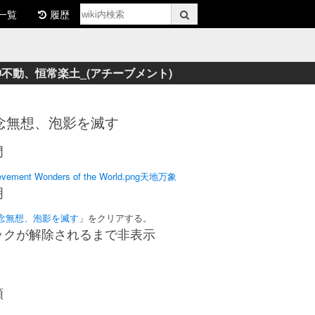
一覧
履歴
不動、恒常楽土_(アチーブメント)
念無想、泡影を滅す
門
evement Wonders of the World.png
天地万象
明
念無想、泡影を滅す
」をクリアする。
ックが解除されるまで非表示
類