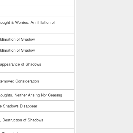
ought & Worries, Annihilation of
ublimation of Shadow
ublimation of Shadow
isappearance of Shadows
Removed Consideration
oughts, Neither Arising Nor Ceasing
the Shadows Disappear
 Destruction of Shadows