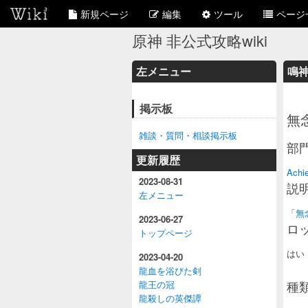
新規ページ
編集
ツール
ページ
原神 非公式攻略wiki
左メニュー
鳴神
掲示板
無
雑談・質問・相談掲示板
部
更新履歴
Achi
2023-08-31
説
左メニュー
「
無
2023-06-27
ロ
トップページ
はい
2023-04-20
龍血を浴びた剣
種
龍王の冠
龍殺しの英傑譚