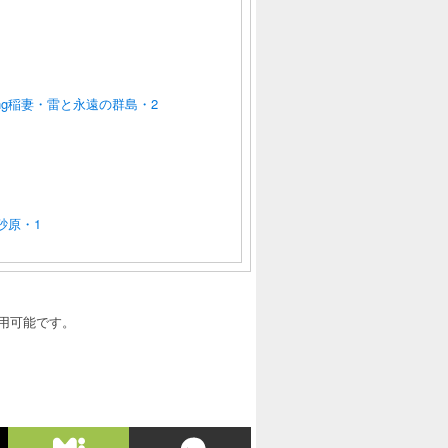
ng
稲妻・雷と永遠の群島・2
砂原・1
利用可能です。