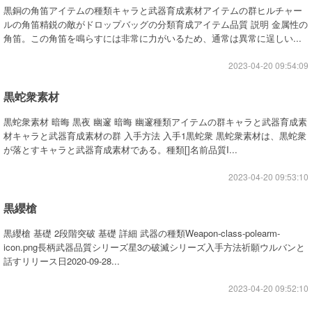
黒銅の角笛アイテムの種類キャラと武器育成素材アイテムの群ヒルチャー
ルの角笛精鋭の敵がドロップバッグの分類育成アイテム品質 説明 金属性の
角笛。この角笛を鳴らすには非常に力がいるため、通常は異常に逞しい...
2023-04-20 09:54:09
黒蛇衆素材
黒蛇衆素材 暗晦 黒夜 幽邃 暗晦 幽邃種類アイテムの群キャラと武器育成素
材キャラと武器育成素材の群 入手方法 入手1黒蛇衆 黒蛇衆素材は、黒蛇衆
が落とすキャラと武器育成素材である。種類[]名前品質I...
2023-04-20 09:53:10
黒纓槍
黒纓槍 基礎 2段階突破 基礎 詳細 武器の種類Weapon-class-polearm-
icon.png長柄武器品質シリーズ星3の破滅シリーズ入手方法祈願ウルバンと
話すリリース日2020-09-28...
2023-04-20 09:52:10