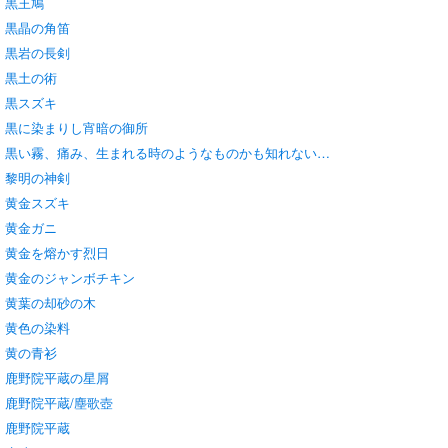
黒王鳩
黒晶の角笛
黒岩の長剣
黒土の術
黒スズキ
黒に染まりし宵暗の御所
黒い霧、痛み、生まれる時のようなものかも知れない…
黎明の神剣
黄金スズキ
黄金ガニ
黄金を熔かす烈日
黄金のジャンボチキン
黄葉の却砂の木
黄色の染料
黄の青衫
鹿野院平蔵の星屑
鹿野院平蔵/塵歌壺
鹿野院平蔵