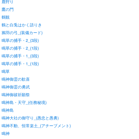
鹿狩り
鷹の門
鶴観
鶴と白兎はかく語りき
鴉羽の弓_(装備カード)
鳴草の捕手・2_(3段)
鳴草の捕手・2_(1段)
鳴草の捕手・1_(3段)
鳴草の捕手・1_(1段)
鳴草
鳴神御霊の歓喜
鳴神御霊の勇武
鳴神御祓祈願祭
鳴神島・天守_(任務秘境)
鳴神島
鳴神大社の御守り_(愚忠と愚勇)
鳴神不動、恒常楽土_(アチーブメント)
鳴神