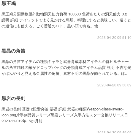
黒王鳩
黒王鳩分類動物屋外動物洞天仙力負荷 100500 負荷あたりの洞天仙力 0.2
説明 詳細 テイワットでよく見かける烏類、料理にすると美味しい。遠くと
の通信にも使える。ごく普通のハト、黒い頭で有名。他...
2023-04-20 09:51:10
黒晶の角笛
黒晶の角笛アイテムの種類キャラと武器育成素材アイテムの群ヒルチャー
ルの角笛精鋭の敵がドロップバッグの分類育成アイテム品質 説明 不吉な光
がぼんやりと見える金属性の角笛、素材不明の黒晶が飾られている。ほ...
2023-04-20 09:50:09
黒岩の長剣
黒岩の長剣 基礎 2段階突破 基礎 詳細 武器の種類Weapon-class-sword-
icon.png片手剣品質シリーズ黒岩シリーズ入手方法スター交換リリース日
2020-11-012年, 5か月前...
2023-04-20 09:49:09