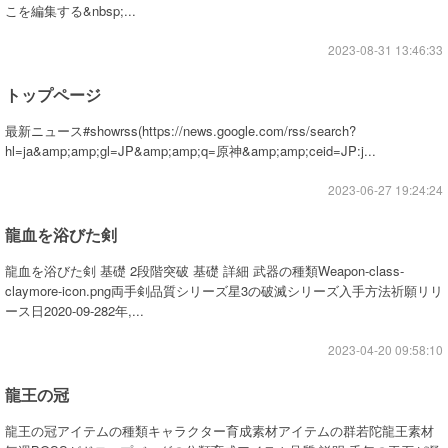
こを編集する&nbsp;...
2023-08-31 13:46:33
トップページ
最新ニュース#showrss(https://news.google.com/rss/search?
hl=ja&amp;amp;gl=JP&amp;amp;q=原神&amp;amp;ceid=JP:j...
2023-06-27 19:24:24
龍血を浴びた剣
龍血を浴びた剣 基礎 2段階突破 基礎 詳細 武器の種類Weapon-class-
claymore-icon.png両手剣品質シリーズ星3の破滅シリーズ入手方法祈願リリ
ース日2020-09-282年,...
2023-04-20 09:58:10
龍王の冠
龍王の冠アイテムの種類キャラクター育成素材アイテムの群若陀龍王素材