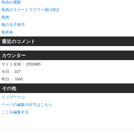
鳥肉の燻製
鳥肉のスイートフラワー漬け焼き
鳥肉
鳥の玉子寿司
鯨井椛
最近のコメント
カウンター
サイト全体：
2555985
今日：
337
昨日：
1645
その他
トップページ
ページの編集の仕方はこちら
ここを編集する