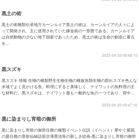
黒土の術
黒土の術種類伝承地方カーンルイア黒土の術は、カーンルイアの人々によ
って開発され、主に使用されていた錬金術の一形態である。カーンルイア
は自然動物の少ない地下国家であったため、黒土の術は生命の創造に重点
を...
2023-04-20 09:48:10
黒スズキ
黒スズキ 情報 生物の種類野生生物生物の種族魚類生物の群れスズキ色んな
水域でよく見かける魚。料理にすると美味しく、テイワットの魚料理の主
な材料だ。黒スズキは、テイワット最も一般的な魚の一つであり、背中...
2023-04-20 09:47:10
黒に染まりし宵暗の御所
黒に染まりし宵暗の御所任務の種類イベント伝説（イベント）華やぐ紫苑
の庭任務の章歌仙秘話前次薄墨淡朱の新しき絵画-黒に染まりし宵暗の御所