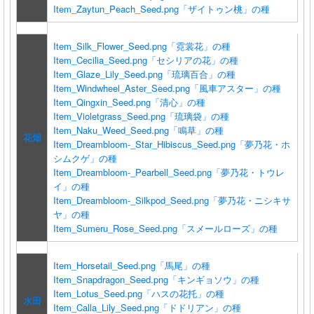
Item_Zaytun_Peach_Seed.png
「ザイトゥン桃」の種
Item_Silk_Flower_Seed.png
「霓裳花」の種
Item_Cecilia_Seed.png
「セシリアの花」の種
Item_Glaze_Lily_Seed.png
「琉璃百合」の種
Item_Windwheel_Aster_Seed.png
「風車アスター」の種
Item_Qingxin_Seed.png
「清心」の種
Item_Violetgrass_Seed.png
「琉璃袋」の種
Item_Naku_Weed_Seed.png
「鳴草」の種
花畑
Item_Dreambloom-_Star_Hibiscus_Seed.png
「夢乃花・ホ
シムクゲ」の種
Item_Dreambloom-_Pearbell_Seed.png
「夢乃花・トウレ
イ」の種
Item_Dreambloom-_Silkpod_Seed.png
「夢乃花・ニシキサ
ヤ」の種
Item_Sumeru_Rose_Seed.png
「スメールローズ」の種
Item_Horsetail_Seed.png
「馬尾」の種
Item_Snapdragon_Seed.png
「キンギョソウ」の種
Item_Lotus_Seed.png
「ハスの花托」の種
水田
Item_Calla_Lily_Seed.png
「ドドリアン」の種