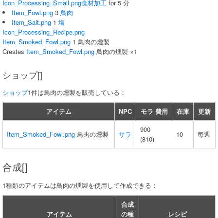
Icon_Processing_Small.png
食材加工
for 5 分
Item_Fowl.png
3
鳥肉
Item_Salt.png
1
塩
Icon_Processing_Recipe.png
Item_Smoked_Fowl.png
1 鳥肉の燻製
Creates
Item_Smoked_Fowl.png
鳥肉の燻製 ×1
ショップ[]
ショップ
1件は鳥肉の燻製を販売している：
アイテム
NPC
モラ 費用
在庫
更新
900
Item_Smoked_Fowl.png
鳥肉の燻製
サラ
10
毎週
(810)
合成[]
1種類のアイテムは鳥肉の燻製を使用して作成できる：
合成
アイテム
の種
レシピ