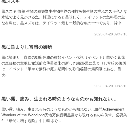
黒スズキ
黒スズキ 情報 生物の種類野生生物生物の種族魚類生物の群れスズキ色んな
水域でよく見かける魚。料理にすると美味しく、テイワットの魚料理の主
な材料だ。黒スズキは、テイワット最も一般的な魚の一つであり、背中...
2023-04-20 09:47:10
黒に染まりし宵暗の御所
黒に染まりし宵暗の御所任務の種類イベント伝説（イベント）華やぐ紫苑
の庭任務の章歌仙秘話前次薄墨淡朱の新しき絵画-黒に染まりし宵暗の御所
は、イベント「華やぐ紫苑の庭」期間中の歌仙秘話の第四幕である。目
次...
2023-04-20 09:46:10
黒い霧、痛み、生まれる時のようなものかも知れない…
黒い霧、痛み、生まれる時のようなものかも知れない…部門Achievement
Wonders of the World.png天地万象説明黒霧から現れるものを倒す。必要条
件「暗闇に増す危険」中に獲得で...