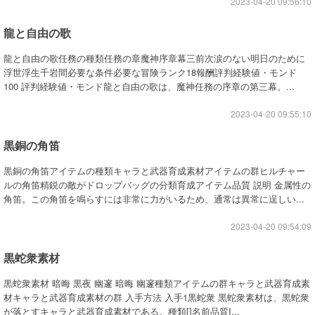
2023-04-20 09:56:10
龍と自由の歌
龍と自由の歌任務の種類任務の章魔神序章幕三前次涙のない明日のために
浮世浮生千岩間必要な条件必要な冒険ランク18報酬評判経験値・モンド
100 評判経験値・モンド龍と自由の歌は、魔神任務の序章の第三幕。...
2023-04-20 09:55:10
黒銅の角笛
黒銅の角笛アイテムの種類キャラと武器育成素材アイテムの群ヒルチャー
ルの角笛精鋭の敵がドロップバッグの分類育成アイテム品質 説明 金属性の
角笛。この角笛を鳴らすには非常に力がいるため、通常は異常に逞しい...
2023-04-20 09:54:09
黒蛇衆素材
黒蛇衆素材 暗晦 黒夜 幽邃 暗晦 幽邃種類アイテムの群キャラと武器育成素
材キャラと武器育成素材の群 入手方法 入手1黒蛇衆 黒蛇衆素材は、黒蛇衆
が落とすキャラと武器育成素材である。種類[]名前品質I...