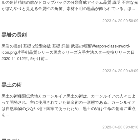
ルの角笛精鋭の敵がドロップバッグの分類育成アイテム品質 説明 不吉な光
がぼんやりと見える金属性の角笛、素材不明の黒晶が飾られている。ほ...
2023-04-20 09:50:09
黒岩の長剣
黒岩の長剣 基礎 2段階突破 基礎 詳細 武器の種類Weapon-class-sword-
icon.png片手剣品質シリーズ黒岩シリーズ入手方法スター交換リリース日
2020-11-012年, 5か月前...
2023-04-20 09:49:09
黒土の術
黒土の術種類伝承地方カーンルイア黒土の術は、カーンルイアの人々によ
って開発され、主に使用されていた錬金術の一形態である。カーンルイア
は自然動物の少ない地下国家であったため、黒土の術は生命の創造に重点
を...
2023-04-20 09:48:10