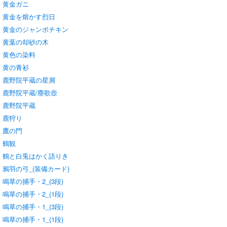
黄金ガニ
黄金を熔かす烈日
黄金のジャンボチキン
黄葉の却砂の木
黄色の染料
黄の青衫
鹿野院平蔵の星屑
鹿野院平蔵/塵歌壺
鹿野院平蔵
鹿狩り
鷹の門
鶴観
鶴と白兎はかく語りき
鴉羽の弓_(装備カード)
鳴草の捕手・2_(3段)
鳴草の捕手・2_(1段)
鳴草の捕手・1_(3段)
鳴草の捕手・1_(1段)