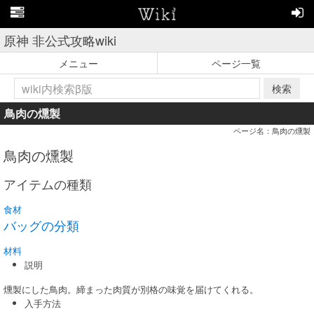
原神 非公式攻略wiki
メニュー
ページ一覧
検索
鳥肉の燻製
ページ名：鳥肉の燻製
鳥肉の燻製
アイテムの種類
食材
バッグの分類
材料
説明
燻製にした鳥肉。締まった肉質が別格の味覚を届けてくれる。
入手方法