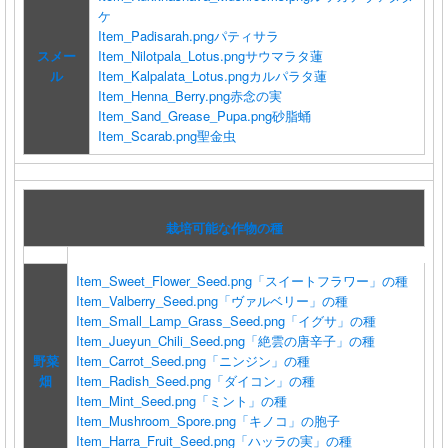
ケ
Item_Padisarah.png
パティサラ
スメー
Item_Nilotpala_Lotus.png
サウマラタ蓮
ル
Item_Kalpalata_Lotus.png
カルパラタ蓮
Item_Henna_Berry.png
赤念の実
Item_Sand_Grease_Pupa.png
砂脂蛹
Item_Scarab.png
聖金虫
栽培可能な作物の種
Item_Sweet_Flower_Seed.png
「スイートフラワー」の種
Item_Valberry_Seed.png
「ヴァルベリー」の種
Item_Small_Lamp_Grass_Seed.png
「イグサ」の種
Item_Jueyun_Chili_Seed.png
「絶雲の唐辛子」の種
野菜
Item_Carrot_Seed.png
「ニンジン」の種
畑
Item_Radish_Seed.png
「ダイコン」の種
Item_Mint_Seed.png
「ミント」の種
Item_Mushroom_Spore.png
「キノコ」の胞子
Item_Harra_Fruit_Seed.png
「ハッラの実」の種