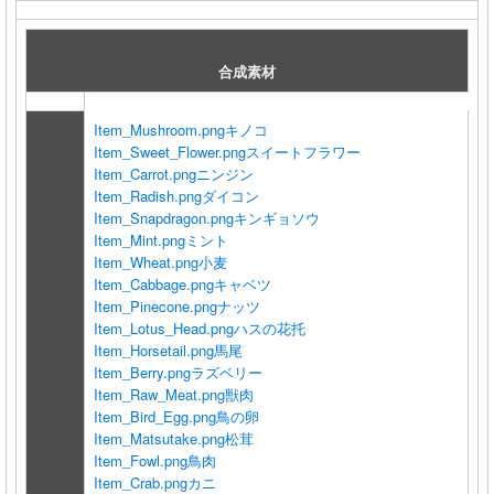
合成素材
Item_Mushroom.png
キノコ
Item_Sweet_Flower.png
スイートフラワー
Item_Carrot.png
ニンジン
Item_Radish.png
ダイコン
Item_Snapdragon.png
キンギョソウ
Item_Mint.png
ミント
Item_Wheat.png
小麦
Item_Cabbage.png
キャベツ
Item_Pinecone.png
ナッツ
Item_Lotus_Head.png
ハスの花托
Item_Horsetail.png
馬尾
Item_Berry.png
ラズベリー
Item_Raw_Meat.png
獣肉
Item_Bird_Egg.png
鳥の卵
Item_Matsutake.png
松茸
Item_Fowl.png
鳥肉
Item_Crab.png
カニ