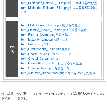
Item_Midlander_Catalyst_Billet.png
中央大陸法器の原型
Item_Midlander_Polearm_Billet.png
中央大陸長柄武器の
原型
Item_Mist_Flower_Corolla.png
霧氷花の花蕊
Item_Flaming_Flower_Stamen.png
烈焔花の花蕊
Item_Electro_Crystal.png
電気水晶
Item_Butterfly_Wings.png
蝶々の羽
Item_Frog.png
カエル
その
Item_Luminescent_Spine.png
発光髄
他
Item_Lizard_Tail.png
トカゲのしっぽ
Item_Crystal_Core.png
晶核
Item_Loach_Pearl.png
サンショウウオの宝玉
Item_Strange_Tooth.png
奇妙な「牙」
Item_Vitalized_Dragontooth.png
生命力を吸収した龍牙
特に記載のない限り、コミュニティのコンテンツはCC BY-SAライセンスの
下で利用可能です。