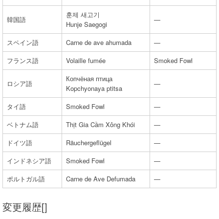
훈제 새고기
韓国語
—
Hunje Saegogi
スペイン語
Carne de ave ahumada
—
フランス語
Volaille fumée
Smoked Fowl
Копчёная птица
ロシア語
—
Kopchyonaya ptitsa
タイ語
Smoked Fowl
—
ベトナム語
Thịt Gia Cầm Xông Khói
—
ドイツ語
Räuchergeflügel
—
インドネシア語
Smoked Fowl
—
ポルトガル語
Carne de Ave Defumada
—
変更履歴[]