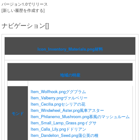
バージョン1.0でリリース
[新しい履歴を作成する]
ナビゲーション[]
Icon_Inventory_Materials.png
材料
地域の特産
Item_Wolfhook.png
ググプラム
Item_Valberry.png
ヴァルベリー
Item_Cecilia.png
セシリアの花
Item_Windwheel_Aster.png
風車アスター
モンド
Item_Philanemo_Mushroom.png
慕風のマッシュルーム
Item_Small_Lamp_Grass.png
イグサ
Item_Calla_Lily.png
ドドリアン
Item_Dandelion_Seed.png
蒲公英の種