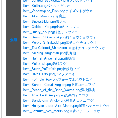
Item_Lunged_Stickleback.png
ブレストゲウオ
Item_Betta.png
バトルトゲウオ
Item_Venomspine_Fish.png
ポイズントゲウオ
Item_Akai_Maou.png
赤魔王
Item_Snowstrider.png
雪ノ君
Item_Golden_Koi.png
金赤リュウノコ
Item_Rusty_Koi.png
錆色リュウノコ
Item_Brown_Shirakodai.png
褐チョウチョウウオ
魚類
Item_Purple_Shirakodai.png
紫チョウチョウウオ
Item_Tea-Colored_Shirakodai.png
緑チョウチョウウオ
Item_Abiding_Angelfish.png
長寿仙
Item_Raimei_Angelfish.png
雷鳴仙
Item_Pufferfish.png
鉄砲フグ
Item_Bitter_Pufferfish.png
苦鉄砲フグ
Item_Divda_Ray.png
ディフダエイ
Item_Formalo_Ray.png
フォーマルハウトエイ
Item_Sunset_Cloud_Angler.png
夕雲コオニフグ
Item_Peach_of_the_Deep_Waves.png
浮沈蜜桃
Item_True_Fruit_Angler.png
真果コオニフグ
Item_Sandstorm_Angler.png
砂吹きコオニフグ
Item_Halcyon_Jade_Axe_Marlin.png
翠玉ハチェットウオ
Item_Lazurite_Axe_Marlin.png
金青ハチェットウオ