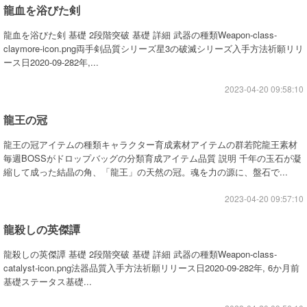
龍血を浴びた剣
龍血を浴びた剣 基礎 2段階突破 基礎 詳細 武器の種類Weapon-class-
claymore-icon.png両手剣品質シリーズ星3の破滅シリーズ入手方法祈願リリ
ース日2020-09-282年,...
2023-04-20 09:58:10
龍王の冠
龍王の冠アイテムの種類キャラクター育成素材アイテムの群若陀龍王素材
毎週BOSSがドロップバッグの分類育成アイテム品質 説明 千年の玉石が凝
縮して成った結晶の角、「龍王」の天然の冠。魂を力の源に、盤石で...
2023-04-20 09:57:10
龍殺しの英傑譚
龍殺しの英傑譚 基礎 2段階突破 基礎 詳細 武器の種類Weapon-class-
catalyst-icon.png法器品質入手方法祈願リリース日2020-09-282年, 6か月前
基礎ステータス基礎...