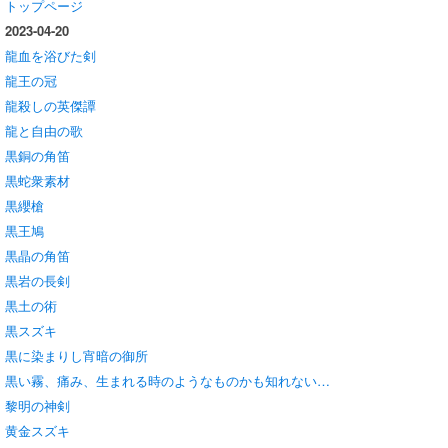
トップページ
2023-04-20
龍血を浴びた剣
龍王の冠
龍殺しの英傑譚
龍と自由の歌
黒銅の角笛
黒蛇衆素材
黒纓槍
黒王鳩
黒晶の角笛
黒岩の長剣
黒土の術
黒スズキ
黒に染まりし宵暗の御所
黒い霧、痛み、生まれる時のようなものかも知れない…
黎明の神剣
黄金スズキ