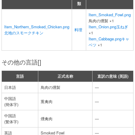
類
Item_Smoked_Fowl.png
鳥肉の燻製 ×1
Item_Northern_Smoked_Chicken.png
Item_Onion.png
玉ねぎ
料理
北地のスモークチキン
×1
Item_Cabbage.png
キャ
ベツ
×1
その他の言語[]
言語
正式名称
直訳の意味 (英語)
日本語
鳥肉の燻製
—
中国語
熏禽肉
—
(簡体字)
中国語
燻禽肉
—
(繁体字)
英語
Smoked Fowl
—