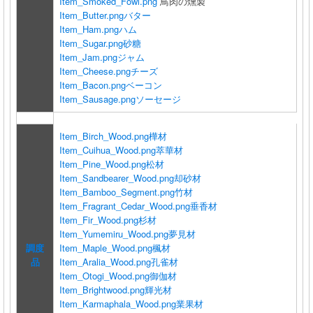
Item_Smoked_Fowl.png
鳥肉の燻製
Item_Butter.png
バター
Item_Ham.png
ハム
Item_Sugar.png
砂糖
Item_Jam.png
ジャム
Item_Cheese.png
チーズ
Item_Bacon.png
ベーコン
Item_Sausage.png
ソーセージ
Item_Birch_Wood.png
樺材
Item_Cuihua_Wood.png
萃華材
Item_Pine_Wood.png
松材
Item_Sandbearer_Wood.png
却砂材
Item_Bamboo_Segment.png
竹材
Item_Fragrant_Cedar_Wood.png
垂香材
Item_Fir_Wood.png
杉材
Item_Yumemiru_Wood.png
夢見材
調度
Item_Maple_Wood.png
楓材
品
Item_Aralia_Wood.png
孔雀材
Item_Otogi_Wood.png
御伽材
Item_Brightwood.png
輝光材
Item_Karmaphala_Wood.png
業果材