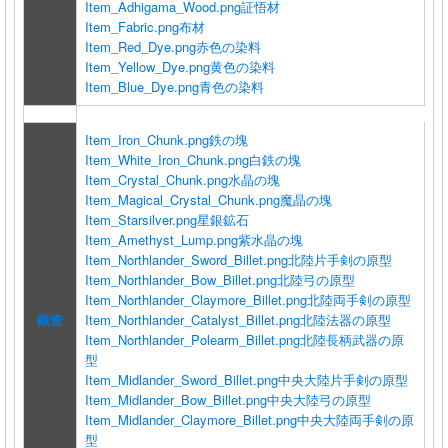
Item_Adhigama_Wood.png
証悟材
Item_Fabric.png
布材
Item_Red_Dye.png
赤色の染料
Item_Yellow_Dye.png
黄色の染料
Item_Blue_Dye.png
青色の染料
Item_Iron_Chunk.png
鉄の塊
Item_White_Iron_Chunk.png
白鉄の塊
Item_Crystal_Chunk.png
水晶の塊
Item_Magical_Crystal_Chunk.png
魔晶の塊
Item_Starsilver.png
星銀鉱石
Item_Amethyst_Lump.png
紫水晶の塊
Item_Northlander_Sword_Billet.png
北陸片手剣の原型
Item_Northlander_Bow_Billet.png
北陸弓の原型
Item_Northlander_Claymore_Billet.png
北陸両手剣の原型
鍛造
Item_Northlander_Catalyst_Billet.png
北陸法器の原型
Item_Northlander_Polearm_Billet.png
北陸長柄武器の原
型
Item_Midlander_Sword_Billet.png
中央大陸片手剣の原型
Item_Midlander_Bow_Billet.png
中央大陸弓の原型
Item_Midlander_Claymore_Billet.png
中央大陸両手剣の原
型