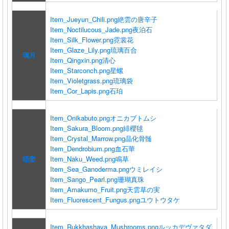
Item_Jueyun_Chili.png
絶雲の唐辛子
Item_Noctilucous_Jade.png
夜泊石
Item_Silk_Flower.png
霓裳花
Item_Glaze_Lily.png
琉璃百合
璃月
Item_Qingxin.png
清心
Item_Starconch.png
星螺
Item_Violetgrass.png
琉璃袋
Item_Cor_Lapis.png
石珀
Item_Onikabuto.png
オニカブトムシ
Item_Sakura_Bloom.png
緋櫻毬
Item_Crystal_Marrow.png
晶化骨髄
Item_Dendrobium.png
血石華
稲妻
Item_Naku_Weed.png
鳴草
Item_Sea_Ganoderma.png
ウミレイシ
Item_Sango_Pearl.png
珊瑚真珠
Item_Amakumo_Fruit.png
天雲草の実
Item_Fluorescent_Fungus.png
ユウトウタケ
Item_Rukkhashava_Mushrooms.png
ルッカデヴァタダ