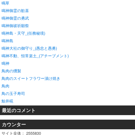
鳴草
鳴神御霊の歓喜
鳴神御霊の勇武
鳴神御祓祈願祭
鳴神島・天守_(任務秘境)
鳴神島
鳴神大社の御守り_(愚忠と愚勇)
鳴神不動、恒常楽土_(アチーブメント)
鳴神
鳥肉の燻製
鳥肉のスイートフラワー漬け焼き
鳥肉
鳥の玉子寿司
鯨井椛
最近のコメント
カウンター
サイト全体：
2555830