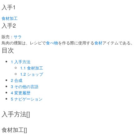
入手1
食材加工
入手2
販売：
サラ
鳥肉の燻製は、レシピで
食べ物
を作る際に使用する
食材
アイテムである。
目次
1 入手方法
1.1 食材加工
1.2 ショップ
2 合成
3 その他の言語
4 変更履歴
5 ナビゲーション
入手方法[]
食材加工[]