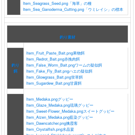
Item_Seagrass_Seed.png
「海草」の種
Item_Sea_Ganoderma_Cutting.png
「ウミレイシ」の標本
釣り素材
Item_Fruit_Paste_Bait.png
果物餌
Item_Redrot_Bait.png
赤挽肉餌
釣り
Item_False_Worm_Bait.png
ワームの疑似餌
餌
Item_Fake_Fly_Bait.png
ハエの疑似餌
Item_Glowgrass_Bait.png
蛍草餌
Item_Sugardew_Bait.png
甘露餌
Item_Medaka.png
グッピー
Item_Glaze_Medaka.png
琉璃グッピー
Item_Sweet-Flower_Medaka.png
スイートグッピー
Item_Aizen_Medaka.png
藍染グッピー
Item_Dawncatcher.png
擒霞客
Item_Crystalfish.png
水晶宴