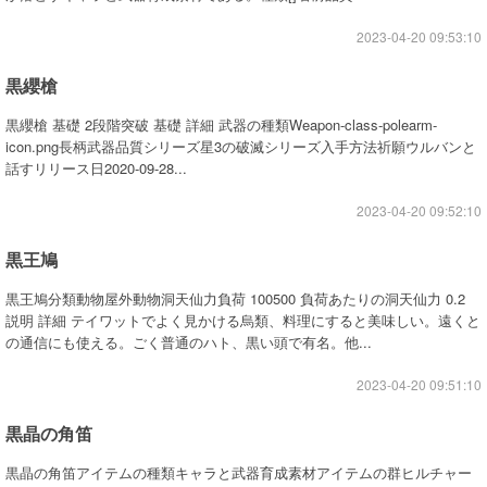
2023-04-20 09:53:10
黒纓槍
黒纓槍 基礎 2段階突破 基礎 詳細 武器の種類Weapon-class-polearm-
icon.png長柄武器品質シリーズ星3の破滅シリーズ入手方法祈願ウルバンと
話すリリース日2020-09-28...
2023-04-20 09:52:10
黒王鳩
黒王鳩分類動物屋外動物洞天仙力負荷 100500 負荷あたりの洞天仙力 0.2
説明 詳細 テイワットでよく見かける烏類、料理にすると美味しい。遠くと
の通信にも使える。ごく普通のハト、黒い頭で有名。他...
2023-04-20 09:51:10
黒晶の角笛
黒晶の角笛アイテムの種類キャラと武器育成素材アイテムの群ヒルチャー