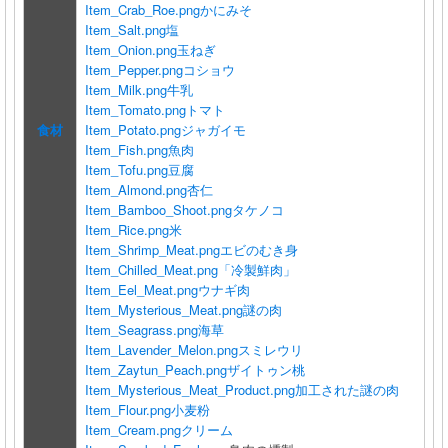
Item_Crab_Roe.png
かにみそ
Item_Salt.png
塩
Item_Onion.png
玉ねぎ
Item_Pepper.png
コショウ
Item_Milk.png
牛乳
Item_Tomato.png
トマト
食材
Item_Potato.png
ジャガイモ
Item_Fish.png
魚肉
Item_Tofu.png
豆腐
Item_Almond.png
杏仁
Item_Bamboo_Shoot.png
タケノコ
Item_Rice.png
米
Item_Shrimp_Meat.png
エビのむき身
Item_Chilled_Meat.png
「冷製鮮肉」
Item_Eel_Meat.png
ウナギ肉
Item_Mysterious_Meat.png
謎の肉
Item_Seagrass.png
海草
Item_Lavender_Melon.png
スミレウリ
Item_Zaytun_Peach.png
ザイトゥン桃
Item_Mysterious_Meat_Product.png
加工された謎の肉
Item_Flour.png
小麦粉
Item_Cream.png
クリーム