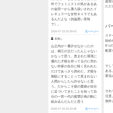
超短
外でフェミニストの気があるあ
ただ
の金田一から蔑ろ扱いされたイ
レギュラーな女性キャラでもあ
るんだよな（勿論悪い意味
で）。
パ
2026-07-23 20:39:43
元ページへ
ステ
名無し
始め
5つ
山之内が一番許せなかったの
配置
は、桐江の父だったんじゃない
かなって思う。恵まれた環境に
優れた才能を持ってるのに売れ
そし
ない作家の自分に軽く言われた
ある
だけであっさり諦めた。才能を
変化
無駄にすることって恵まれない
人間からしたら許せないと思
う。だからこそ彼の愛娘が自分
それ
に近づいてきたことを知って自
注意
分の一世一代の復讐計画の駒に
例外
組み込んだんだと思う
2026-07-20 22:23:38
元ページへ