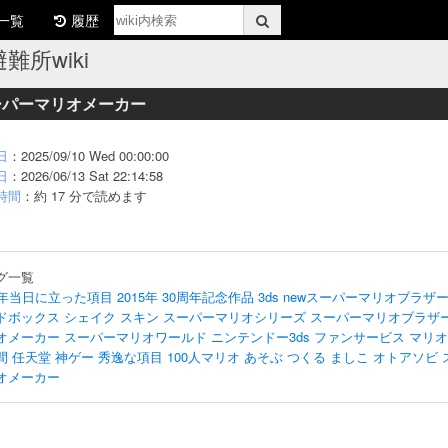
一覧
履歴
難所wiki
ーパーマリオメーカー
日
：2025/09/10 Wed 00:00:00
日
：2026/06/13 Sat 22:14:58
時間
：約 17 分で読めます
グ一覧
周年当日に立った項目
2015年
30周年記念作品
3ds
newスーパーマリオブラザー
ドボックス
シェイク
スキン
スーパーマリオシリーズ
スーパーマリオブラザ
オメーカー
スーパーマリオワールド
ニンテンドー3ds
ファンサービス
マリオ
間
任天堂
神ゲー
秀逸な項目
100人マリオ
あそぶ
つくる
ましこ
オトアソビ
オメーカー