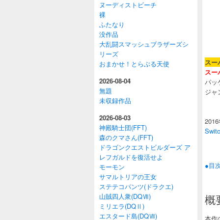
ヌーディストビーチ
裸
ふたなり
没作品
大乱闘スマッシュブラザーズシ
リーズ
スー
おまかせ！とらぶる天使
スー
2026-08-04
パッ
無題
ジャ
未収録作品
2026-08-03
201
神殿騎士団(FFT)
Swit
森のクマさん(FFT)
ドラゴンクエストビルダーズ ア
レフガルドを復活せよ
●目
モーモン
サマルトリアの王女
ステテコパンツ(ドラクエ)
山賊四人衆(DQⅦ)
概
ミリエラ(DQⅡ)
エスタード島(DQⅦ)
本作