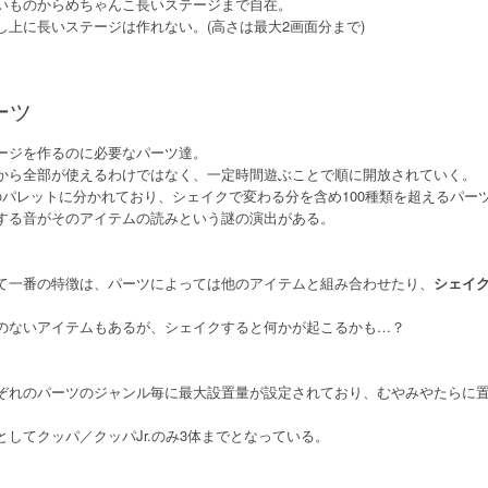
いものからめちゃんこ長いステージまで自在。
し上に長いステージは作れない。(高さは最大2画面分まで)
ーツ
ージを作るのに必要なパーツ達。
から全部が使えるわけではなく、一定時間遊ぶことで順に開放されていく。
のパレットに分かれており、シェイクで変わる分を含め100種類を超えるパー
する音がそのアイテムの読みという謎の演出がある。
て一番の特徴は、パーツによっては他のアイテムと組み合わせたり、
シェイ
。
のないアイテムもあるが、シェイクすると何かが起こるかも…？
ぞれのパーツのジャンル毎に最大設置量が設定されており、むやみやたらに
。
としてクッパ／クッパJr.のみ3体までとなっている。