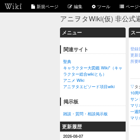
新規ページ
編集
ツール
ページ
アニヲタWiki(仮) 非公式避
メニュー
ス
関連サイト
登録
更新
所要
聖典
キャラクター大図鑑 Wiki*（キャ
ラクター総合wikiとも）
アニメ Wiki
アニヲタエピソード項目wiki
▽
タ
10
サン
掲示板
マリ
一週
雑談・質問・相談掲示板
マリ
更新履歴
2026-08-07