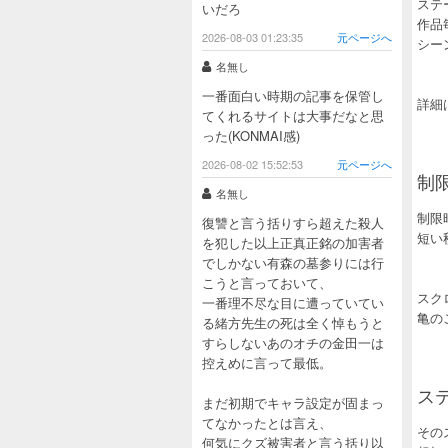
ステ
いだろ
作品
2026-08-03 01:23:35
元ページへ
シー
名無し
一番面白い時期の記事を保管し
詳細
てくれるサイトは大事だなと思
った(KONMAI感)
2026-08-02 15:52:53
元ページへ
制
名無し
制限
復讐と言う括りすら超えた殺人
短い
を犯した以上正真正銘の加害者
でしかない有森の墓参りには行
こうと言っておいて、
スク
一番理不尽な目に遭っていてい
亀の
る緒方先生の死は全く悼もうと
すらしないあのオチの金田一は
控えめに言って最低。
ス
まだ初期でキャラ設定が固まっ
てなかったとは言え、
その
何気にクズ被害者と言う括り以