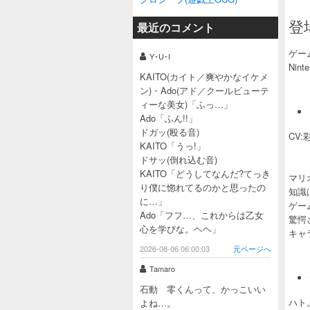
登
最近のコメント
ゲー
Y･U･I
Ni
KAITO(カイト／爽やかなイケメ
ン)・Ado(アド／クールビューテ
ィーな美女)「ふっ…」
Ado「ふん!!」
ドガッ(殴る音)
CV
KAITO「うっ!」
ドサッ(倒れ込む音)
KAITO「どうしてなんだ?てっき
マリ
り僕に惚れてるのかと思ったの
知識
に…」
ゲー
Ado「フフ…、これからは乙女
驚愕
心を学びな。ヘヘ」
キャ
2026-08-06 06:00:03
元ページへ
Tamaro
石動 零くんって、かっこいい
ハト
よね…。