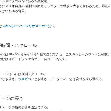
ージメイクの根幹である作品設定。
毎にマリオ自身の操作性や敵キャラクターの動きが大きく変わるため、最初
ンはいわゆる背景。
は
スキン(スーパーマリオメーカー)
から。
限時間・スクロール
時間は10～500秒から10秒単位で選択できる。全スキンともカウントは秒数
秒数はスピードランや
出オチ
一発コースなどに。
ロールはいわば強制スクロール。
ごとき遅さ、
ウサギ
のごとき速さ、チーターのごとき高速さから選べる。
テージの長さ
ステージの横の長さを設定できる。