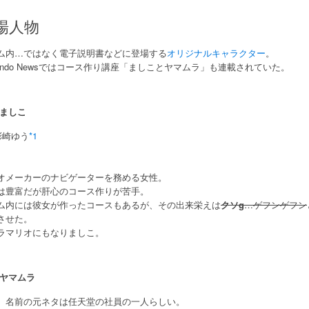
場人物
ム内…ではなく電子説明書などに登場する
オリジナルキャラクター
。
ntendo Newsではコース作り講座「ましことヤマムラ」も連載されていた。
ましこ
:彩崎ゆう
*1
オメーカーのナビゲーターを務める女性。
は豊富だが肝心のコース作りが苦手。
ム内には彼女が作ったコースもあるが、その出来栄えは
クソg
…ゲフンゲフン
させた。
ラマリオにもなりましこ。
ヤマムラ
。名前の元ネタは任天堂の社員の一人らしい。