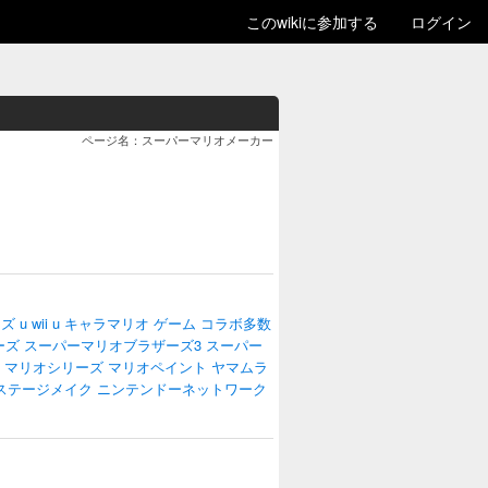
このwikiに参加する
ログイン
ページ名：スーパーマリオメーカー
ズ u
wii u
キャラマリオ
ゲーム
コラボ多数
ーズ
スーパーマリオブラザーズ3
スーパー
マリオシリーズ
マリオペイント
ヤマムラ
ステージメイク
ニンテンドーネットワーク