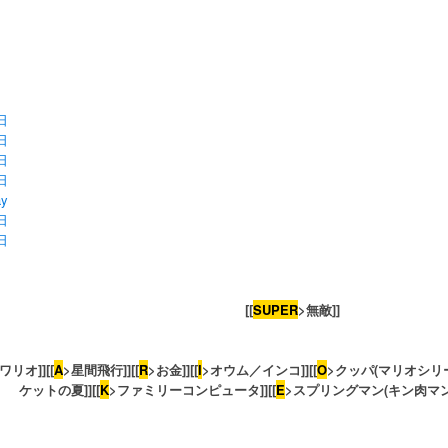
日
日
日
日
ay
日
日
[[
SUPER
>無敵]]
祝-10周年おめ
ワリオ]][[
A
>星間飛行]][[
R
>お金]][[
I
>オウム／インコ]][[
O
>クッパ(マリオシリー
ケットの夏]][[
K
>ファミリーコンピュータ]][[
E
>スプリングマン(キン肉マン)]