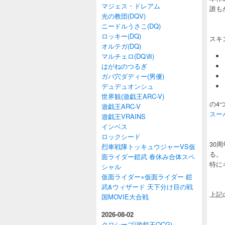
マジェス・ドレアム
誰も
光の教団(DQV)
ニードルうさこ(DQ)
ロッキー(DQ)
スキ
オルテガ(DQ)
マルチェロ(DQⅦ)
はがねのつるぎ
ガバ穴ダディー(男優)
デュデュオンシュ
世界観(遊戯王ARC-V)
の4
遊戯王ARC-V
スー
遊戯王VRAINS
インベス
ロックシード
30
烈車戦隊トッキュウジャーVS仮
る。
面ライダー鎧武 春休み合体スペ
特に
シャル
仮面ライダー×仮面ライダー 鎧
武&ウィザード 天下分け目の戦
上記
国MOVIE大合戦
2026-08-02
クロシープ(遊戯王OCG)