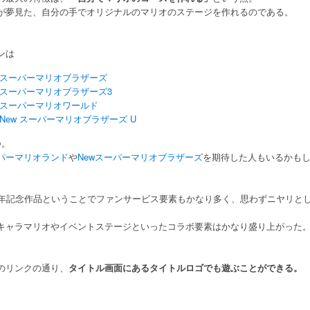
が夢見た、自分の手でオリジナルのマリオのステージを作れるのである。
ンは
スーパーマリオブラザーズ
スーパーマリオブラザーズ3
スーパーマリオワールド
New スーパーマリオブラザーズ U
つ。
パーマリオランド
や
Newスーパーマリオブラザーズ
を期待した人もいるかも
周年記念作品ということでファンサービス要素もかなり多く、思わずニヤリと
キャラマリオやイベントステージといったコラボ要素はかなり盛り上がった
のリンクの通り、
タイトル画面にあるタイトルロゴでも遊ぶことができる。