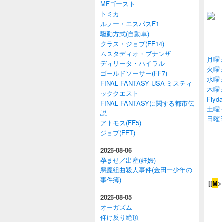
MFゴースト
トミカ
ルノー・エスパスF1
駆動方式(自動車)
クラス・ジョブ(FF14)
ムスタディオ・ブナンザ
月曜
ディリータ・ハイラル
火曜
ゴールドソーサー(FF7)
水曜
FINAL FANTASY USA ミスティ
木曜
ッククエスト
Flyd
FINAL FANTASYに関する都市伝
土曜
説
日曜
アトモス(FF5)
ジョブ(FFT)
2026-08-06
孕ませ／出産(妊娠)
悪魔組曲殺人事件(金田一少年の
事件簿)
[[
M
>
2026-08-05
オーガズム
仰け反り絶頂