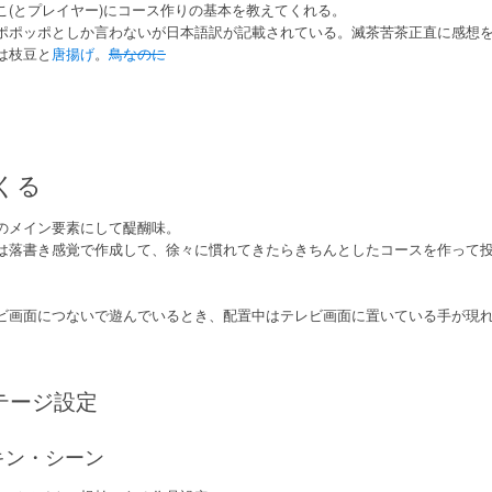
こ(とプレイヤー)にコース作りの基本を教えてくれる。
ポポッポとしか言わないが日本語訳が記載されている。滅茶苦茶正直に感想
は枝豆と
唐揚げ
。
鳥なのに
くる
のメイン要素にして醍醐味。
は落書き感覚で作成して、徐々に慣れてきたらきちんとしたコースを作って
ビ画面につないで遊んでいるとき、配置中はテレビ画面に置いている手が現
テージ設定
キン・シーン