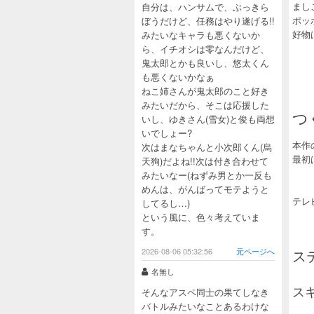
まし
自分は、ハンサムで、ぶっきら
ポッ
ぼうだけど、任務はやり遂げる!!
好物
みたいなキャラも悪くないか
ら、イチオシは零なんだけど、
鬼太郎とかも良いし、悠太くん
も悪くないかなぁ
ねこ姉さんが鬼太郎のこと好き
みたいだから、そこは応援した
つ
いし、ゆきさん(雪女)と俊も両想
いでしょー?
本作
次はまなちゃんと小次郎くん(烏
最初
天狗)だよね!!次は付き合わせて
みたいなー(ねずみ男とか一反も
めんは、がんばってモテようと
テレ
してるし…)
という風に、色々考えていま
す。
2026-08-06 05:32:56
元ページへ
ス
名無し
ス
そんなアスペ同士の果てしなき
バトルみたいなことあるわけな