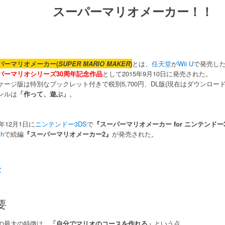
スーパーマリオメーカー！！ 88
パーマリオメーカー(
SUPER MARIO MAKER
)
とは、
任天堂
が
Wii U
で発売し
パーマリオシリーズ30周年記念作品
として2015年9月10日に発売された。
ケージ版は特別なブックレット付きで税別5,700円、DL版(現在はダウンロード不
ンルは
「作って、遊ぶ」
。
6年12月1日に
ニンテンドー3DS
で
『スーパーマリオメーカー for ニンテンドー
ch
で続編
『スーパーマリオメーカー2』
が発売された。
次
要
の最大の特徴は、
「自分でマリオのコースを作れる」
という点。