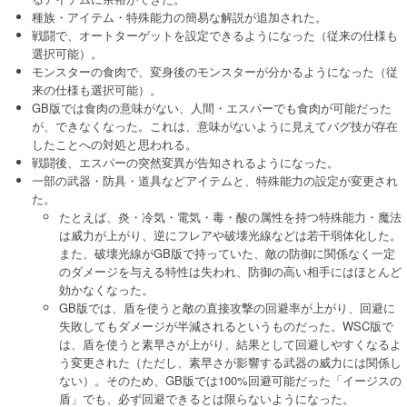
種族・アイテム・特殊能力の簡易な解説が追加された。
戦闘で、オートターゲットを設定できるようになった（従来の仕様も
選択可能）。
モンスターの食肉で、変身後のモンスターが分かるようになった（従
来の仕様も選択可能）。
GB版では食肉の意味がない、人間・エスパーでも食肉が可能だった
が、できなくなった。これは、意味がないように見えてバグ技が存在
したことへの対処と思われる。
戦闘後、エスパーの突然変異が告知されるようになった。
一部の武器・防具・道具などアイテムと、特殊能力の設定が変更され
た。
たとえば、炎・冷気・電気・毒・酸の属性を持つ特殊能力・魔法
は威力が上がり、逆にフレアや破壊光線などは若干弱体化した。
また、破壊光線がGB版で持っていた、敵の防御に関係なく一定
のダメージを与える特性は失われ、防御の高い相手にはほとんど
効かなくなった。
GB版では、盾を使うと敵の直接攻撃の回避率が上がり、回避に
失敗してもダメージが半減されるというものだった。WSC版で
は、盾を使うと素早さが上がり、結果として回避しやすくなるよ
う変更された（ただし、素早さが影響する武器の威力には関係し
ない）。そのため、GB版では100%回避可能だった「イージスの
盾」でも、必ず回避できるとは限らないようになった。