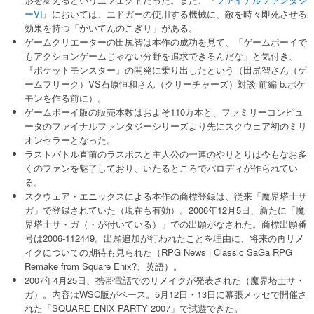
ーVI
』においては、エドガーの使用する機械に、敵を時々即死させる
効果を持つ「かいてんのこぎり」がある。
ゲームクリエーターの田尻智は本作の成功を見て、「ゲームボーイで
もアクションゲームじゃない分野を追求できるんだな」と気付き、
『ポケットモンスター』の開発に乗り出したという（田尻智さん（ゲ
ームフリーク）VS石原恒和さん（クリーチャーズ）対談 前編 b.ポケ
モンを作る前に）。
ゲームボーイ版の販売本数はおよそ110万本と、ファミリーコンピュ
ータのファイナルファンタジーシリーズより先にスクウェア初のミリ
オンセラーとなった。
ラストバトル直前のラスボスと主人公の一連のやりとりは今もなお多
くのファンを魅了しており、いたるところでパロディが作られてい
る。
スクウェア・エニックスによる本作の商標登録は、従来「魔界塔士サ
ガ」で登録されていた（現在も有効）。2006年12月5日、新たに「魔
界塔士サ・ガ（・が付いている）」での出願がなされた。商標出願番
号は2006-112449。出願追加が行われたことを理由に、将来の再リメ
イクについての期待も見られた（RPG News | Classic SaGa RPG
Remake from Square Enix?、英語）。
2007年4月25日、携帯電話でのリメイクが発表された（魔界塔士サ・
ガ）。内容はWSC版がベース。5月12日・13日に幕張メッセで開催さ
れた「SQUARE ENIX PARTY 2007」で試遊できた。