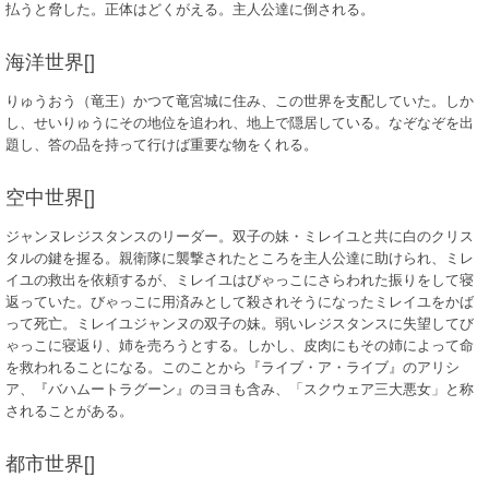
払うと脅した。正体はどくがえる。主人公達に倒される。
海洋世界[]
りゅうおう（竜王）かつて竜宮城に住み、この世界を支配していた。しか
し、せいりゅうにその地位を追われ、地上で隠居している。なぞなぞを出
題し、答の品を持って行けば重要な物をくれる。
空中世界[]
ジャンヌレジスタンスのリーダー。双子の妹・ミレイユと共に白のクリス
タルの鍵を握る。親衛隊に襲撃されたところを主人公達に助けられ、ミレ
イユの救出を依頼するが、ミレイユはびゃっこにさらわれた振りをして寝
返っていた。びゃっこに用済みとして殺されそうになったミレイユをかば
って死亡。ミレイユジャンヌの双子の妹。弱いレジスタンスに失望してび
ゃっこに寝返り、姉を売ろうとする。しかし、皮肉にもその姉によって命
を救われることになる。このことから『ライブ・ア・ライブ』のアリシ
ア、『バハムートラグーン』のヨヨも含み、「スクウェア三大悪女」と称
されることがある。
都市世界[]