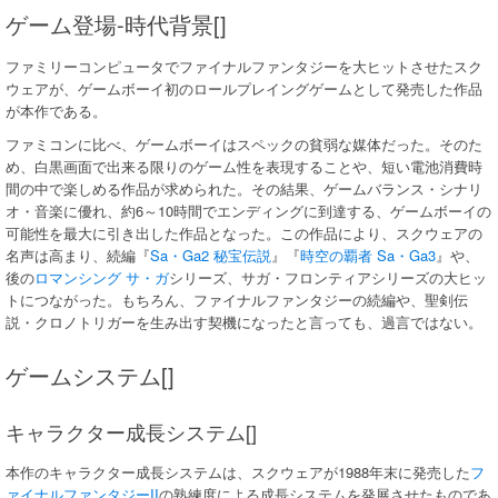
ゲーム登場-時代背景[]
ファミリーコンピュータでファイナルファンタジーを大ヒットさせたスク
ウェアが、ゲームボーイ初のロールプレイングゲームとして発売した作品
が本作である。
ファミコンに比べ、ゲームボーイはスペックの貧弱な媒体だった。そのた
め、白黒画面で出来る限りのゲーム性を表現することや、短い電池消費時
間の中で楽しめる作品が求められた。その結果、ゲームバランス・シナリ
オ・音楽に優れ、約6～10時間でエンディングに到達する、ゲームボーイの
可能性を最大に引き出した作品となった。この作品により、スクウェアの
名声は高まり、続編『
Sa・Ga2 秘宝伝説
』『
時空の覇者 Sa・Ga3
』や、
後の
ロマンシング サ・ガ
シリーズ、サガ・フロンティアシリーズの大ヒッ
トにつながった。もちろん、ファイナルファンタジーの続編や、聖剣伝
説・クロノトリガーを生み出す契機になったと言っても、過言ではない。
ゲームシステム[]
キャラクター成長システム[]
本作のキャラクター成長システムは、スクウェアが1988年末に発売した
フ
ァイナルファンタジーII
の熟練度による成長システムを発展させたものであ