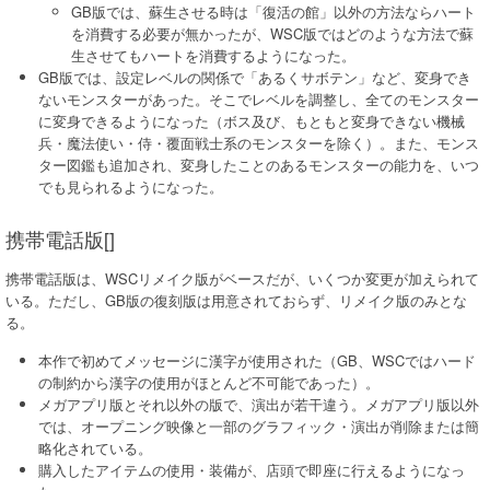
GB版では、蘇生させる時は「復活の館」以外の方法ならハート
を消費する必要が無かったが、WSC版ではどのような方法で蘇
生させてもハートを消費するようになった。
GB版では、設定レベルの関係で「あるくサボテン」など、変身でき
ないモンスターがあった。そこでレベルを調整し、全てのモンスター
に変身できるようになった（ボス及び、もともと変身できない機械
兵・魔法使い・侍・覆面戦士系のモンスターを除く）。また、モンス
ター図鑑も追加され、変身したことのあるモンスターの能力を、いつ
でも見られるようになった。
携帯電話版[]
携帯電話版は、WSCリメイク版がベースだが、いくつか変更が加えられて
いる。ただし、GB版の復刻版は用意されておらず、リメイク版のみとな
る。
本作で初めてメッセージに漢字が使用された（GB、WSCではハード
の制約から漢字の使用がほとんど不可能であった）。
メガアプリ版とそれ以外の版で、演出が若干違う。メガアプリ版以外
では、オープニング映像と一部のグラフィック・演出が削除または簡
略化されている。
購入したアイテムの使用・装備が、店頭で即座に行えるようになっ