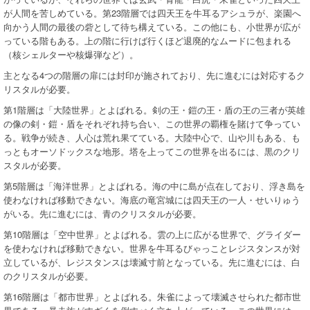
が人間を苦しめている。第23階層では四天王を牛耳るアシュラが、楽園へ
向かう人間の最後の砦として待ち構えている。この他にも、小世界が広が
っている階もある。上の階に行けば行くほど退廃的なムードに包まれる
（核シェルターや核爆弾など）。
主となる4つの階層の扉には封印が施されており、先に進むには対応するク
リスタルが必要。
第1階層は「大陸世界」とよばれる。剣の王・鎧の王・盾の王の三者が英雄
の像の剣・鎧・盾をそれぞれ持ち合い、この世界の覇権を賭けて争ってい
る。戦争が続き、人心は荒れ果てている。大陸中心で、山や川もある、も
っともオーソドックスな地形。塔を上ってこの世界を出るには、黒のクリ
スタルが必要。
第5階層は「海洋世界」とよばれる。海の中に島が点在しており、浮き島を
使わなければ移動できない。海底の竜宮城には四天王の一人・せいりゅう
がいる。先に進むには、青のクリスタルが必要。
第10階層は「空中世界」とよばれる。雲の上に広がる世界で、グライダー
を使わなければ移動できない。世界を牛耳るびゃっことレジスタンスが対
立しているが、レジスタンスは壊滅寸前となっている。先に進むには、白
のクリスタルが必要。
第16階層は「都市世界」とよばれる。朱雀によって壊滅させられた都市世