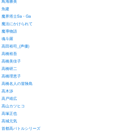
鳥海勝美
魚建
魔界塔士Sa・Ga
魔法にかけられて
魔導物語
魂斗羅
高田裕司_(声優)
高橋裕吾
高橋美佳子
高橋研二
高橋理恵子
高橋名人の冒険島
高木渉
高戸靖広
高山カツヒコ
高塚正也
高城元気
首都高バトルシリーズ