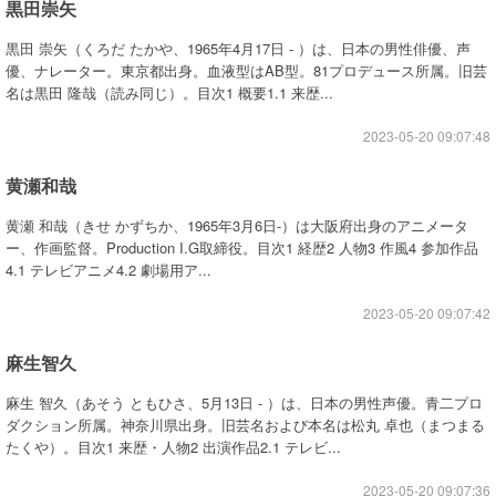
黒田崇矢
黒田 崇矢（くろだ たかや、1965年4月17日 - ）は、日本の男性俳優、声
優、ナレーター。東京都出身。血液型はAB型。81プロデュース所属。旧芸
名は黒田 隆哉（読み同じ）。目次1 概要1.1 来歴...
2023-05-20 09:07:48
黄瀬和哉
黄瀬 和哉（きせ かずちか、1965年3月6日-）は大阪府出身のアニメータ
ー、作画監督。Production I.G取締役。目次1 経歴2 人物3 作風4 参加作品
4.1 テレビアニメ4.2 劇場用ア...
2023-05-20 09:07:42
麻生智久
麻生 智久（あそう ともひさ、5月13日 - ）は、日本の男性声優。青二プロ
ダクション所属。神奈川県出身。旧芸名および本名は松丸 卓也（まつまる
たくや）。目次1 来歴・人物2 出演作品2.1 テレビ...
2023-05-20 09:07:36