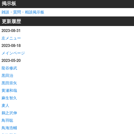
掲示板
雑談・質問・相談掲示板
更新履歴
2023-08-31
左メニュー
2023-08-18
メインページ
2023-05-20
龍谷修武
黒田治
黒田崇矢
黄瀬和哉
麻生智久
麦人
鵜之沢伸
鳥羽聡
鳥海浩輔