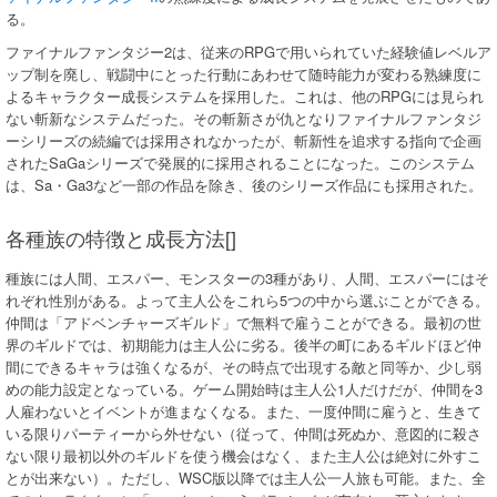
る。
ファイナルファンタジー2は、従来のRPGで用いられていた経験値レベルア
ップ制を廃し、戦闘中にとった行動にあわせて随時能力が変わる熟練度に
よるキャラクター成長システムを採用した。これは、他のRPGには見られ
ない斬新なシステムだった。その斬新さが仇となりファイナルファンタジ
ーシリーズの続編では採用されなかったが、斬新性を追求する指向で企画
されたSaGaシリーズで発展的に採用されることになった。このシステム
は、Sa・Ga3など一部の作品を除き、後のシリーズ作品にも採用された。
各種族の特徴と成長方法[]
種族には人間、エスパー、モンスターの3種があり、人間、エスパーにはそ
れぞれ性別がある。よって主人公をこれら5つの中から選ぶことができる。
仲間は「アドベンチャーズギルド」で無料で雇うことができる。最初の世
界のギルドでは、初期能力は主人公に劣る。後半の町にあるギルドほど仲
間にできるキャラは強くなるが、その時点で出現する敵と同等か、少し弱
めの能力設定となっている。ゲーム開始時は主人公1人だけだが、仲間を3
人雇わないとイベントが進まなくなる。また、一度仲間に雇うと、生きて
いる限りパーティーから外せない（従って、仲間は死ぬか、意図的に殺さ
ない限り最初以外のギルドを使う機会はなく、また主人公は絶対に外すこ
とが出来ない）。ただし、WSC版以降では主人公一人旅も可能。また、全