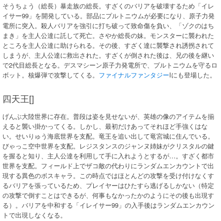
そうちょう（総長）暴走族の総長。すざくのバリアを破壊するため「イレ
イサー99」を開発している。部品にプルトニウムが必要になり、原子力発
電所に突入。殺人バリアを強引に打ち破って致命傷を負い、「ゾクのはち
まき」を主人公達に託して死亡。さやか総長の妹。モンスターに襲われた
ところを主人公達に助けられる。その後、すざく達に襲撃され誘拐されて
しまうが、主人公達に救出された。すざくが倒された後は、兄の後を継い
で2代目総長となる。デスマシーン原子力発電所で、プルトニウムを守るロ
ボット。核爆弾で攻撃してくる。
ファイナルファンタジー
Iにも登場した。
四天王[]
げんぶ大陸世界に存在。普段は姿を見せないが、英雄の像のアイテムを揃
えると襲い掛かってくる。しかし、最初だけあってそれほど手強くはな
い。せいりゅう海底世界を支配。竜王を追い出して竜宮城に住んでいる。
びゃっこ空中世界を支配。レジスタンスのジャンヌ姉妹がクリスタルの鍵
を握ると知り、主人公達を利用して手に入れようとするが…。すざく都市
世界を支配。フィールド上でザコ敵の代わりにランダムエンカウントで出
現する異色のボスキャラ。この時点ではほとんどの攻撃を受け付けなくす
るバリアを張っているため、プレイヤーはひたすら逃げるしかない（特定
の攻撃で倒すことはできるが、何事もなかったかのようにその後も出現す
る）。バリアを中和する「イレイサー99」の入手後はランダムエンカウン
トで出現しなくなる。