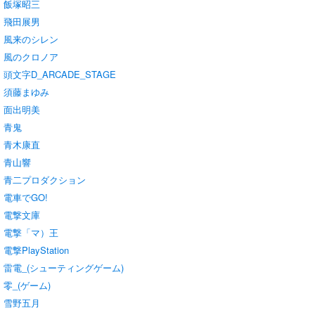
飯塚昭三
飛田展男
風来のシレン
風のクロノア
頭文字D_ARCADE_STAGE
須藤まゆみ
面出明美
青鬼
青木康直
青山響
青二プロダクション
電車でGO!
電撃文庫
電撃「マ）王
電撃PlayStation
雷電_(シューティングゲーム)
零_(ゲーム)
雪野五月