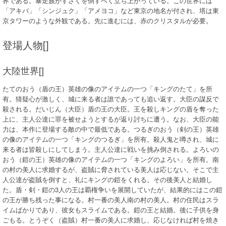
界である。暴走族がすざくを倒すべく立ち上がっている。この世界には
「アキバ」「シンジュク」「アメヨコ」など東京の地名が付され、塔は東
京タワーのような外観である。先に進むには、赤のクリスタルが必要。
登場人物[]
大陸世界[]
たてのおう（盾の王）英雄の像のアイテムの一つ「キングのたて」を所
有。猜疑心が激しく、城に来る者は誰であっても追い返す。大臣の謀反で
殺される。だいじん（大臣）盾の王の大臣。王を殺しキングの盾を奪った
上に、主人公達に罪を被せようとするが返り討ちに遭う。なお、大臣の能
力は、本作に登場する敵の中で最低である。つるぎのおう（剣の王）英雄
の像のアイテムの一つ「キングのつるぎ」を所有。殺人鬼と噂され、城に
来る者は皆殺しにしてしまう。主人公達に戦いを挑み倒される。よろいの
おう（鎧の王）英雄の像のアイテムの一つ「キングのよろい」を所有。南
の村の美人に求婚するが、盗賊に脅されている美人は応じない。そこで主
人公達が盗賊を倒すと、礼にキングの鎧をくれる。その後美人と結婚し
た。盾・剣・鎧の3人の王は覇権争いを展開していたが、結果的にはこの鎧
の王が勝ち残った事になる。村一番の美人南の村の美人。村の住民はスラ
イムばかりであり、彼女もスライムである。鎧の王と結婚。後に子供を身
ごもる。とうぞく（盗賊）村一番の美人に求婚し、応じなければ村を焼き