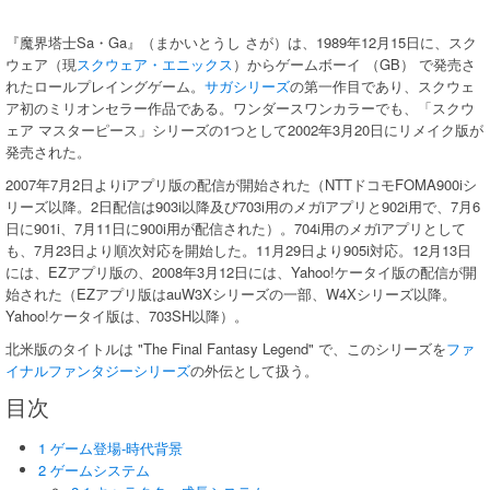
『魔界塔士Sa・Ga』（まかいとうし さが）は、1989年12月15日に、スク
ウェア（現
スクウェア・エニックス
）からゲームボーイ （GB） で発売さ
れたロールプレイングゲーム。
サガシリーズ
の第一作目であり、スクウェ
ア初のミリオンセラー作品である。ワンダースワンカラーでも、「スクウ
ェア マスターピース」シリーズの1つとして2002年3月20日にリメイク版が
発売された。
2007年7月2日よりiアプリ版の配信が開始された（NTTドコモFOMA900iシ
リーズ以降。2日配信は903i以降及び703i用のメガiアプリと902i用で、7月6
日に901i、7月11日に900i用が配信された）。704i用のメガiアプリとして
も、7月23日より順次対応を開始した。11月29日より905i対応。12月13日
には、EZアプリ版の、2008年3月12日には、Yahoo!ケータイ版の配信が開
始された（EZアプリ版はauW3Xシリーズの一部、W4Xシリーズ以降。
Yahoo!ケータイ版は、703SH以降）。
北米版のタイトルは "The Final Fantasy Legend" で、このシリーズを
ファ
イナルファンタジーシリーズ
の外伝として扱う。
目次
1 ゲーム登場-時代背景
2 ゲームシステム