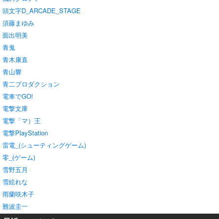
頭文字D_ARCADE_STAGE
須藤まゆみ
面出明美
青鬼
青木康直
青山響
青二プロダクション
電車でGO!
電撃文庫
電撃「マ）王
電撃PlayStation
雷電_(シューティングゲーム)
零_(ゲーム)
雪野五月
雪絵れな
雨蘭咲木子
難波圭一