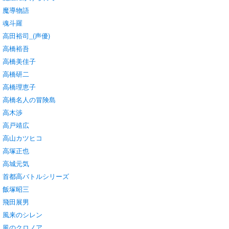
魔導物語
魂斗羅
高田裕司_(声優)
高橋裕吾
高橋美佳子
高橋研二
高橋理恵子
高橋名人の冒険島
高木渉
高戸靖広
高山カツヒコ
高塚正也
高城元気
首都高バトルシリーズ
飯塚昭三
飛田展男
風来のシレン
風のクロノア