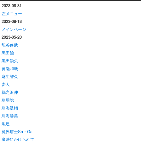
2023-08-31
左メニュー
2023-08-18
メインページ
2023-05-20
龍谷修武
黒田治
黒田崇矢
黄瀬和哉
麻生智久
麦人
鵜之沢伸
鳥羽聡
鳥海浩輔
鳥海勝美
魚建
魔界塔士Sa・Ga
魔法にかけられて