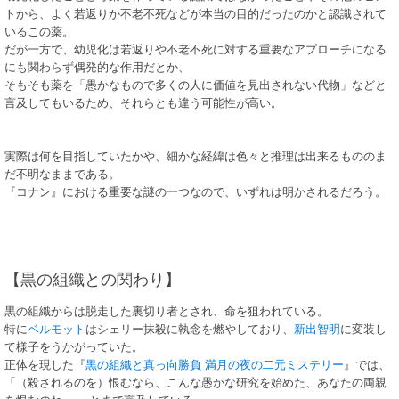
トから、よく若返りか不老不死などが本当の目的だったのかと認識されて
いるこの薬。
だが一方で、幼児化は若返りや不老不死に対する重要なアプローチになる
にも関わらず偶発的な作用だとか、
そもそも薬を「愚かなもので多くの人に価値を見出されない代物」などと
言及してもいるため、それらとも違う可能性が高い。
実際は何を目指していたかや、細かな経緯は色々と推理は出来るもののま
だ不明なままである。
『コナン』における重要な謎の一つなので、いずれは明かされるだろう。
【黒の組織との関わり】
黒の組織からは脱走した裏切り者とされ、命を狙われている。
特に
ベルモット
はシェリー抹殺に執念を燃やしており、
新出智明
に変装し
て様子をうかがっていた。
正体を現した『
黒の組織と真っ向勝負 満月の夜の二元ミステリー
』では、
「（殺されるのを）恨むなら、こんな愚かな研究を始めた、あなたの両親