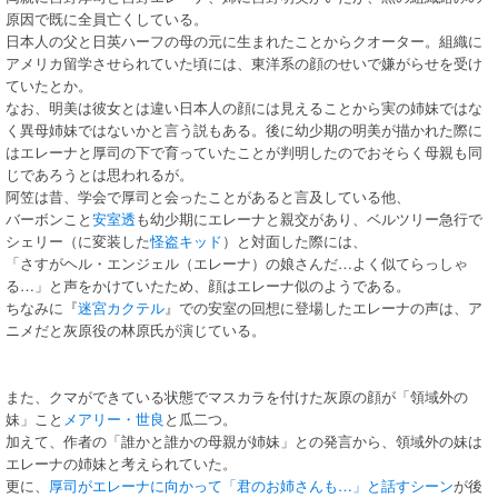
原因で既に全員亡くしている。
日本人の父と日英ハーフの母の元に生まれたことからクオーター。組織に
アメリカ留学させられていた頃には、東洋系の顔のせいで嫌がらせを受け
ていたとか。
なお、明美は彼女とは違い日本人の顔には見えることから実の姉妹ではな
く異母姉妹ではないかと言う説もある。後に幼少期の明美が描かれた際に
はエレーナと厚司の下で育っていたことが判明したのでおそらく母親も同
じであろうとは思われるが。
阿笠は昔、学会で厚司と会ったことがあると言及している他、
バーボンこと
安室透
も幼少期にエレーナと親交があり、ベルツリー急行で
シェリー（に変装した
怪盗キッド
）と対面した際には、
「さすがヘル・エンジェル（エレーナ）の娘さんだ…よく似てらっしゃ
る…」と声をかけていたため、顔はエレーナ似のようである。
ちなみに『
迷宮カクテル
』での安室の回想に登場したエレーナの声は、ア
ニメだと灰原役の林原氏が演じている。
また、クマができている状態でマスカラを付けた灰原の顔が「領域外の
妹」こと
メアリー・世良
と瓜二つ。
加えて、作者の「誰かと誰かの母親が姉妹」との発言から、領域外の妹は
エレーナの姉妹と考えられていた。
更に、
厚司がエレーナに向かって「君のお姉さんも…」と話すシーン
が後