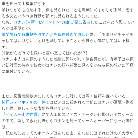
事を知って上機嫌になる、
呆れながらも心配する、裸を見られたことを過剰に恥ずかしがる等、恋す
る少女というべき行動が節々に見られるようになった。
なお、
コナン(＝新一)がロンドンで(遂に)蘭に告白した
ことをどう思ってい
るかは不明だが、
修学旅行で解毒剤を渡すことを条件付きで許した
際、「あまりイチャイチ
ャしてはいけない」と釘を刺していることから幾らか気にしてはいる様
子。
(↑後からどうでも良いと言い直してはいたが？)
コナン本人は灰原のそうした感情に興味がなく無自覚だが、有希子は灰原
と初対面の時点で彼女がコナンの顔を頻繁に見る姿から灰原の想いに即座
に気付いている。
また、恋愛感情抜きにしてもコナンに対しては深く信頼を置いている。
杯戸シティホテルの一件
ではピスコに殺される寸前にコナンが酒蔵へ到着
した際、嬉しそうな表情を見せている。
『
ベイカー街の亡霊
』にて人工知能ノアズ・アークが仕掛けたデスゲーム
の中で、落ちてきた瓦礫からコナンを庇ってゲームオーバーになった際に
は、
「私たちにとってのホームズはあなたよ。あなたにはそれだけのチカラが