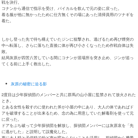
戦を決行。
コナンから通信で指示を受け、パイカルを飲んで元の姿に戻った。
着る服が他に無かったために仕方無くその場にあった清掃員用のツナギを
着た。
しかし登った先で待ち構えていたジンに狙撃され、逃げるため再び煙突の
中へ転落し、さらに落ちた直後に体が再び小さくなったため作戦自体は失
敗。
結局灰原が四苦八苦している間にコナンが居場所を突き止め、ジンが追っ
てくる前に上手く救出した。
灰原の秘密に迫る影
2度目は少年探偵団のメンバーと共に群馬の山小屋に監禁されて放火された
とき。
とある女性を殺すのに使われた斧が小屋の中にあり、大人の体であればド
アを破壊することが出来るため、念の為に用意していた解毒剤を使って元
に戻った。
ドアをぶち破って少年探偵団を解放し、探偵団メンバーには灰原哀を「先
に逃がした」と説明して誤魔化した。
更に大人時と子供時で殆ど声が変わらないことを活用し、探偵団から携帯