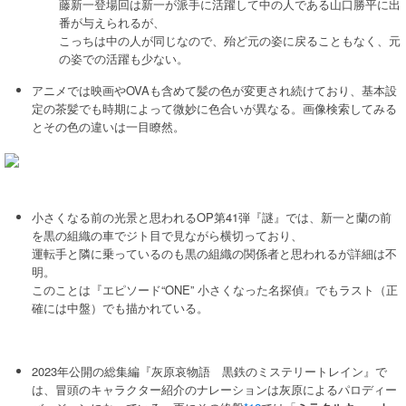
藤新一登場回は新一が派手に活躍して中の人である山口勝平に出
番が与えられるが、
こっちは中の人が同じなので、殆ど元の姿に戻ることもなく、元
の姿での活躍も少ない。
アニメでは映画やOVAも含めて髪の色が変更され続けており、基本設
定の茶髪でも時期によって微妙に色合いが異なる。画像検索してみる
とその色の違いは一目瞭然。
小さくなる前の光景と思われるOP第41弾『謎』では、新一と蘭の前
を黒の組織の車でジト目で見ながら横切っており、
運転手と隣に乗っているのも黒の組織の関係者と思われるが詳細は不
明。
このことは『エピソード“ONE” 小さくなった名探偵』でもラスト（正
確には中盤）でも描かれている。
2023年公開の総集編『灰原哀物語 黒鉄のミステリートレイン』で
は、冒頭のキャラクター紹介のナレーションは灰原によるパロディー