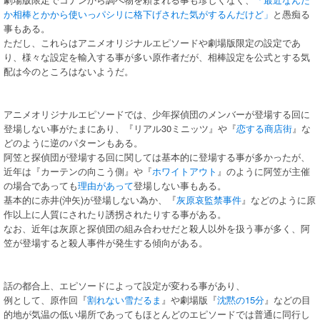
か相棒とかから使いっパシリに格下げされた気がするんだけど」
と愚痴る
事もある。
ただし、これらはアニメオリジナルエピソードや劇場版限定の設定であ
り、様々な設定を輸入する事が多い原作者だが、相棒設定を公式とする気
配は今のところはないようだ。
アニメオリジナルエピソードでは、少年探偵団のメンバーが登場する回に
登場しない事がたまにあり、『リアル30ミニッツ』や『
恋する商店街
』な
どのように逆のパターンもある。
阿笠と探偵団が登場する回に関しては基本的に登場する事が多かったが、
近年は『カーテンの向こう側』や『
ホワイトアウト
』のように阿笠が主催
の場合であっても
理由があって
登場しない事もある。
基本的に赤井(沖矢)が登場しない為か、『
灰原哀監禁事件
』などのように原
作以上に人質にされたり誘拐されたりする事がある。
なお、近年は灰原と探偵団の組み合わせだと殺人以外を扱う事が多く、阿
笠が登場すると殺人事件が発生する傾向がある。
話の都合上、エピソードによって設定が変わる事があり、
例として、原作回『
割れない雪だるま
』や劇場版『
沈黙の15分
』などの目
的地が気温の低い場所であってもほとんどのエピソードでは普通に同行し