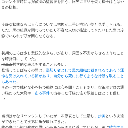
コナン不在時には探偵団の監督役を担う。阿笠に世話を焼く様子はもはや
妻の様相。
冷静な状態ならば人心については把握が上手い描写が割と見受けられる。
ただ、黒の組織が関わっていたり不審な人物が接近してきたりした際は冷
静でいられず頭が回らなくなる。
初期のころは少し悲観的なきらいがあり、周囲を不安がらせるようなこと
を時折口にしていた。
ポエム
哲学的な表現をすることも多い。
登場してしばらくの間は、
裏切り者として黒の組織に殺されるであろう運
命を受け入れている節があり、自分から死にに行くような行動を取ること
もあった
。
その一方で純粋な心を持つ動物には心を開くこともあり、喫茶ポアロの通
い猫だった大尉や、
ある事件
で出会った仔猫に注ぐ眼差しはとても優し
い。
当初はかなりツンツンしていたが、灰原哀として生活し、
歩美
という友達
ができたことで次第に角が取れてきた。
蘭の事は当初は複雑な思いからあからさまに避けていたが、後に
彼女の言