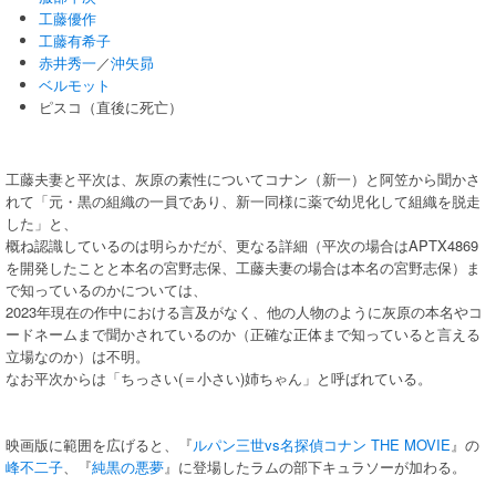
工藤優作
工藤有希子
赤井秀一
／
沖矢昴
ベルモット
ピスコ（直後に死亡）
工藤夫妻と平次は、灰原の素性についてコナン（新一）と阿笠から聞かさ
れて「元・黒の組織の一員であり、新一同様に薬で幼児化して組織を脱走
した」と、
概ね認識しているのは明らかだが、更なる詳細（平次の場合はAPTX4869
を開発したことと本名の宮野志保、工藤夫妻の場合は本名の宮野志保）ま
で知っているのかについては、
2023年現在の作中における言及がなく、他の人物のように灰原の本名やコ
ードネームまで聞かされているのか（正確な正体まで知っていると言える
立場なのか）は不明。
なお平次からは「ちっさい(＝小さい)姉ちゃん」と呼ばれている。
映画版に範囲を広げると、『
ルパン三世vs名探偵コナン THE MOVIE
』の
峰不二子
、『
純黒の悪夢
』に登場したラムの部下キュラソーが加わる。