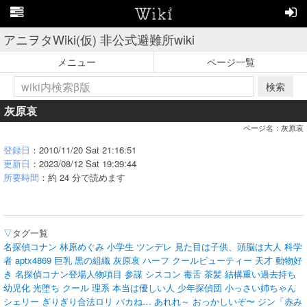
アニヲタWiki(仮) 非公式避難所wiki
メニュー
ページ一覧
検索
灰原哀
ページ名：灰原哀
登録日
：2010/11/20 Sat 21:16:51
更新日
：2023/08/12 Sat 19:39:44
所要時間
：約 24 分で読めます
▽
タグ一覧
名探偵コナン
林原めぐみ
小学生
ツンデレ
見た目は子供、頭脳は大人
科学
者
aptx4869
巨乳
黒の組織
灰原哀
ハーフ
クールビューティー
天才
動物好
き
名探偵コナン登場人物項目
参謀
シスコン
毒舌
茶髪
結構重い過去持ち
幼児化
光堕ち
クール
理系
本当は優しい人
少年探偵団
小っさい姉ちゃん
シェリー
ぎりぎり合法ロリ
バカね…
あれれ～
おっかしいぞ〜
ジン「赤み