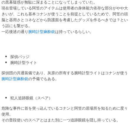
の黒幕疑惑が無駄に深まることになってしまっていた。
現在登場している阿笠のアイテムは使用者の身体能力依存な部分がやや大
きいが、これも基本コナンが使うことを前提としているためで、阿笠の頭
脳と器用さとコネなどから防護面を考慮したグッズを作るべきでは？とい
う話にも繋がる。
一応後述の通り
腕時計型麻酔銃
は持っているらしい。
探偵バッジ
腕時計型ライト
探偵団の共通装備であり、灰原の所有する腕時計型ライトはコナンが使う
腕時計型麻酔銃
の予備でもある。
犯人追跡眼鏡（スペア）
危険な事件に首を突っ込んでいるコナンと阿笠の居場所を知るために度々
使用。
その普段使いのスペアとはまた別に一つ追跡眼鏡を隠し持っている。