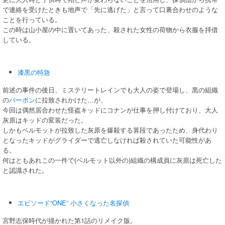
で連絡を受けたときも地声で「先に逃げた」と言って口裏合わせのような
ことを行っている。
この時は山小屋の中に置いてあった、殺された女性の荷物から衣服を拝借
している。
漆黒の特急
前述の事件の後日、ミステリートレインでも大人の姿で登場し、黒の組織
の
バーボン
に拉致されかけた…が、
今回は偶然居合わせた怪盗キッドにコナンが仕事を押し付けており、大人
灰原はキッドの変装だった。
しかもベルモットが拉致した灰原を爆殺する算段であったため、身代わり
となったキッドがグライダーで逃亡しなければ殺されていた可能性があ
る。
何はともあれこの一件で(ベルモット以外の)組織の構成員に灰原は死亡した
と認識された。
エピソード“ONE” 小さくなった名探偵
宮野志保時代が描かれた第1話のリメイク版。