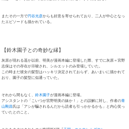
またその一方で
円谷光彦
からも好意を寄せられており、二人が中心となっ
たエピソードも描かれている。
【鈴木園子との奇妙な縁】
灰原が現れる遥か以前、明美が漫画本編に登場した際、すでに灰原＝宮野
志保はその存在が示唆され、シルエットのみ登場していた。
この時まだ彼女の髪型はハッキリ決定されておらず、あいまいに描かれて
おり、園子の髪型に似通っていた。
それから間もなく、
鈴木園子
が漫画本編に登場。
アシスタントの「こいつが宮野明美の妹か！」との誤解に対し、作者の
青
山剛昌
氏は「アシが騙されるんだから読者も引っかかるかも」と内心笑っ
ていたとのこと。