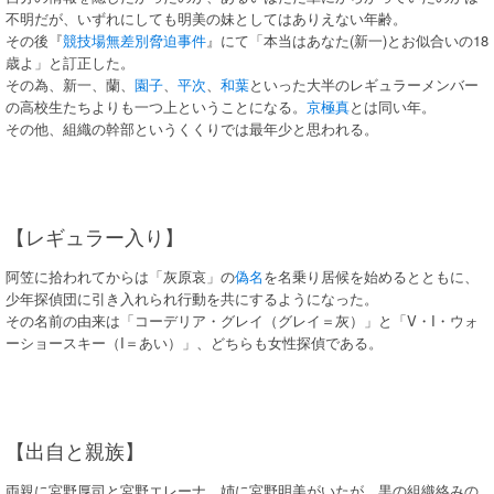
不明だが、いずれにしても明美の妹としてはありえない年齢。
その後『
競技場無差別脅迫事件
』にて「本当はあなた(新一)とお似合いの18
歳よ」と訂正した。
その為、新一、蘭、
園子
、
平次
、
和葉
といった大半のレギュラーメンバー
の高校生たちよりも一つ上ということになる。
京極真
とは同い年。
その他、組織の幹部というくくりでは最年少と思われる。
【レギュラー入り】
阿笠に拾われてからは「灰原哀」の
偽名
を名乗り居候を始めるとともに、
少年探偵団に引き入れられ行動を共にするようになった。
その名前の由来は「コーデリア・グレイ（グレイ＝灰）」と「V・I・ウォ
ーショースキー（I＝あい）」、どちらも女性探偵である。
【出自と親族】
両親に宮野厚司と宮野エレーナ、姉に宮野明美がいたが、黒の組織絡みの