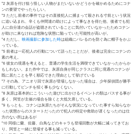
*2 灰原を付け狙う怪しい人物がまだいないかどうかを確かめるためにコナ
ンの要望でやったらしい。
*3 ただし前者の事件ではその直後犯人に捕まって殺される寸前という状況
に追い込まれ、辛くも仲間達の助けによって事なきを得た他、後者でも犯
人に自分達の会話が盗聴されていることに気付いていなかったためコナン
が助けに来なければ危険な状態に陥っていた可能性が高いが。
*4 ただし、
映画撮影に参加した時
は組織にバレるのを防ぐ為に帽子をかぶ
っている。
*5 前者は一応犯人の行動について語ったことだが、後者は完全にコナンの
素の考え。
*6 彼女の境遇を考えると、普通の学生生活を満喫できていなかったからか
もしれない。また作中では、灰原自身が同じクラスに同じ境遇のコナンが
既に居たことを早く順応できた理由として挙げている
*7 その為、アニオリ回で灰原が登場しなかった場合は、少年探偵団が勝手
に行動してピンチを招く事も少なくない。
*8 灰原は基本的にこういった遊びに出かけるイベントの類はパスする事が
多く、阿笠が主催の場合を除くと大抵欠席している。
*9 もっとも、コナンは灰原たちがそんな状況になっていた事すら知らなか
った状態からのスタートだったので犯人の特定や救助が遅くなったのは仕
方のない所はあるが
*10 同様に蘭、佐藤、白鳥などのキャラも登場回数が大幅に減ってきてお
り、阿笠と一緒に登場する事も減っている。