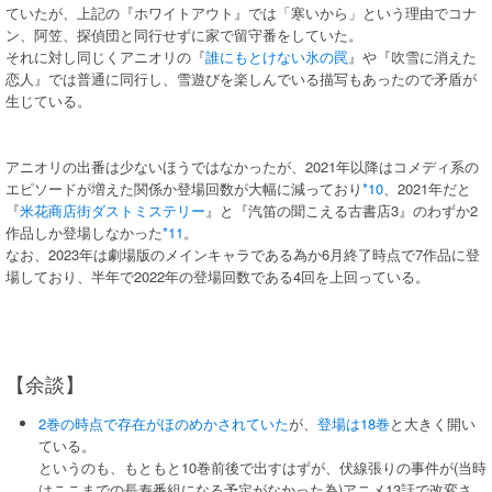
ていたが、上記の『ホワイトアウト』では「寒いから」という理由でコナ
ン、阿笠、探偵団と同行せずに家で留守番をしていた。
それに対し同じくアニオリの『
誰にもとけない氷の罠
』や『吹雪に消えた
恋人』では普通に同行し、雪遊びを楽しんでいる描写もあったので矛盾が
生じている。
アニオリの出番は少ないほうではなかったが、2021年以降はコメディ系の
エピソードが増えた関係か登場回数が大幅に減っており
*10
、2021年だと
『
米花商店街ダストミステリー
』と『汽笛の聞こえる古書店3』のわずか2
作品しか登場しなかった
*11
。
なお、2023年は劇場版のメインキャラである為か6月終了時点で7作品に登
場しており、半年で2022年の登場回数である4回を上回っている。
【余談】
2巻の時点で存在がほのめかされていた
が、
登場は18巻
と大きく開い
ている。
というのも、もともと10巻前後で出すはずが、伏線張りの事件が(当時
はここまでの長寿番組になる予定がなかった為)アニメ13話で改変さ