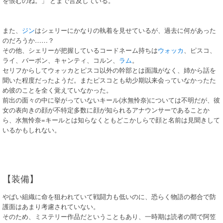
を恨むのね。」 とまで言及している。
また、
ジン
はシェリーにかなりの執着を見せているが、過去に何があった
のだろうか……？
その他、シェリーが把握しているコードネーム持ちは
ウォッカ
、ピスコ、
ライ、バーボン、キャンティ、コルン、
ラム
。
セリフからしてウォッカとピスコ以外の幹部とは面識がなく、姉から話を
聞いた程度だったようだ。またピスコとも幼少期以来会っていなかったた
め彼のことを全く覚えていなかった。
前出の面々の中に挙がっていないキール(水無怜奈)については不明だが、彼
女の表向きの顔が不特定多数に顔が知られるアナウンサーであることか
ら、水無怜奈=キールとは知らなくともどこかしらで顔と名前は見聞きして
いるかもしれない。
【装備】
やばい組織に命を狙われていて戦闘力も低いのに、恐らく物語の都合で防
護面はあまり考慮されていない。
そのため、ミステリー作品だということもあり、一時期は読者の間で阿笠