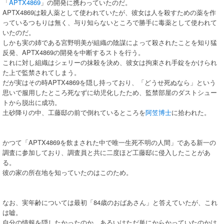
「
APTX4869
」の開発に携わっていたのだ。
APTX4869は殺人薬として使われていたが、彼女は人を殺すための薬を作
っているつもりは無く、与り知らないところで勝手に毒薬として使われて
いたのだ。
しかも実の姉である宮野明美が組織の陰謀によって殺されたことを知り猛
反発、APTX4869の開発を中断するストを行う。
これに対し組織はシェリーの抹殺を決め、彼女は拘束され手錠をかけられ
た上で監禁されてしまう。
だが実はその時APTX4869を隠し持っており、「どうせ死ぬなら」という
思いで服用したところ死なずに幼児化したため、監禁部屋のダストシュー
トから脱出に成功。
土砂降りの中、工藤邸の前で倒れているところを
阿笠博士
に拾われた。
かつて「APTX4869を飲まされた中で唯一生死不明の人間」である新一の
調査に参加しており、調査員と共に二度ほど工藤邸に侵入したことがあ
る。
彼の家の所在地を知っていたのはこのため。
なお、実年齢については最初「84歳のおばあさん」と答えていたが、これ
は嘘。
自分の情報を隠したかったのか、あるいはただ単にからかっていたのかは