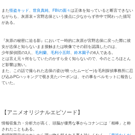
また
怪盗キッド
、
世良真純
、
FBIの面々
は正体を知っていると断言できない
ながらも、灰原哀＝宮野志保という接点に少なからず作中で関わった描写
がある。
『灰原の秘密に迫る影』において一時的に灰原が宮野志保に戻った際に彼
女が志保と知らないまま接触または映像でその顔を認識したのは、
少年探偵団の3人、
毛利蘭
、
毛利小五郎
、
鈴木園子
の6人である。
とは言え元々何をしていたのかすら全く知らないので、今のところほとん
ど影響は無い。
また、この話で撮られた志保の姿(が映ったムービー)を毛利探偵事務所に忍
び込みPCハッキングで覗き見たバーボンは、その事をベルモットに報告し
ていた。
【アニメオリジナルエピソード】
情報収集力・分析力が高く、頭脳が優秀な事からコナンには「相棒」と称
されたこともある。
劇場版限定でコナンから調べ物を頼まれる事も珍しくなく、
「最近なんだ