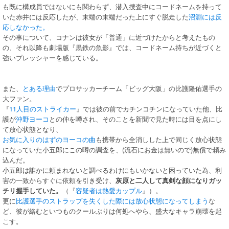
も既に構成員ではないにも関わらず、潜入捜査中にコードネームを持って
いた赤井には反応したが、末端の末端だった上にすぐ脱走した
沼淵には反
応しなかった。
その事について、コナンは彼女が「普通」に近づけたからと考えたもの
の、それ以降も劇場版『黒鉄の魚影』では、コードネーム持ちが近づくと
強いプレッシャーを感じている。
また、
とある理由
でプロサッカーチーム「ビッグ大阪」の比護隆佑選手の
大ファン。
『
11人目のストライカー
』では彼の前でカチンコチンになっていた他、比
護が
沖野ヨーコ
との仲を噂され、そのことを新聞で見た時には目を点にし
て放心状態となり、
お気に入りのはずのヨーコの曲
も携帯から全消しした上で同じく放心状態
になっていた小五郎にこの噂の調査を、(流石にお金は無いので)無償で頼み
込んだ。
小五郎は誰かに頼まれないと調べるわけにもいかないと困っていた為、利
害の一致からすぐに依頼を引き受け、
灰原と二人して真剣な顔になりガッ
チリ握手していた。
（『
容疑者は熱愛カップル
』）。
更に
比護選手のストラップを失くした際には放心状態になってしまう
な
ど、彼が絡むといつものクールぶりは何処へやら、盛大なキャラ崩壊を起
こす。