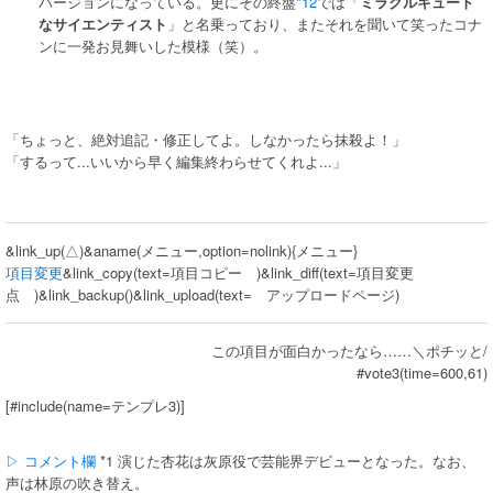
バージョンになっている。更にその終盤
*12
では「
ミラクルキュート
なサイエンティスト
」と名乗っており、またそれを聞いて笑ったコナ
ンに一発お見舞いした模様（笑）。
「ちょっと、絶対追記・修正してよ。しなかったら抹殺よ！」
「するって...いいから早く編集終わらせてくれよ...」
&link_up(△)&aname(メニュー,option=nolink){メニュー}
項目変更
&link_copy(text=項目コピー )&link_diff(text=項目変更
点 )&link_backup()&link_upload(text= アップロードページ)
この項目が面白かったなら……＼ポチッと/
#vote3(time=600,61)
[#include(name=テンプレ3)]
▷ コメント欄
*1 演じた杏花は灰原役で芸能界デビューとなった。なお、
声は林原の吹き替え。