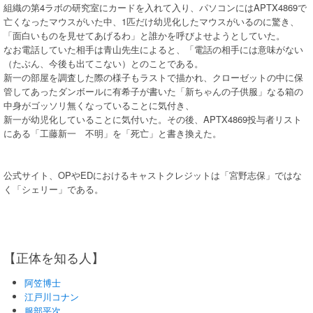
組織の第4ラボの研究室にカードを入れて入り、パソコンにはAPTX4869で
亡くなったマウスがいた中、1匹だけ幼児化したマウスがいるのに驚き、
「面白いものを見せてあげるわ」と誰かを呼びよせようとしていた。
なお電話していた相手は青山先生によると、「電話の相手には意味がない
（たぶん、今後も出てこない）とのことである。
新一の部屋を調査した際の様子もラストで描かれ、クローゼットの中に保
管してあったダンボールに有希子が書いた「新ちゃんの子供服」なる箱の
中身がゴッソリ無くなっていることに気付き、
新一が幼児化していることに気付いた。その後、APTX4869投与者リスト
にある「工藤新一 不明」を「死亡」と書き換えた。
公式サイト、OPやEDにおけるキャストクレジットは「宮野志保」ではな
く「シェリー」である。
【正体を知る人】
阿笠博士
江戸川コナン
服部平次