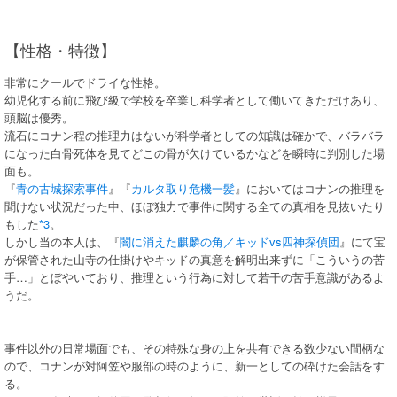
【性格・特徴】
非常にクールでドライな性格。
幼児化する前に飛び級で学校を卒業し科学者として働いてきただけあり、
頭脳は優秀。
流石にコナン程の推理力はないが科学者としての知識は確かで、バラバラ
になった白骨死体を見てどこの骨が欠けているかなどを瞬時に判別した場
面も。
『
青の古城探索事件
』『
カルタ取り危機一髪
』においてはコナンの推理を
聞けない状況だった中、ほぼ独力で事件に関する全ての真相を見抜いたり
もした
*3
。
しかし当の本人は、『
闇に消えた麒麟の角／キッドvs四神探偵団
』にて宝
が保管された山寺の仕掛けやキッドの真意を解明出来ずに「こういうの苦
手…」とぼやいており、推理という行為に対して若干の苦手意識があるよ
うだ。
事件以外の日常場面でも、その特殊な身の上を共有できる数少ない間柄な
ので、コナンが対阿笠や服部の時のように、新一としての砕けた会話をす
る。