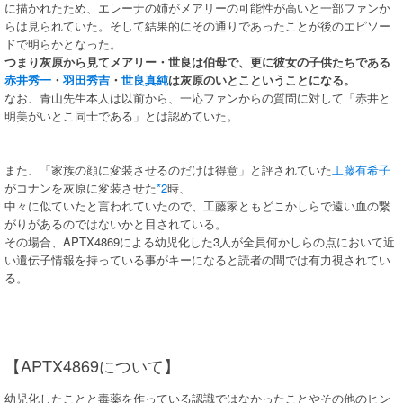
に描かれたため、エレーナの姉がメアリーの可能性が高いと一部ファンか
らは見られていた。そして結果的にその通りであったことが後のエピソー
ドで明らかとなった。
つまり灰原から見てメアリー・世良は伯母で、更に彼女の子供たちである
赤井秀一
・
羽田秀吉
・
世良真純
は灰原のいとこということになる。
なお、青山先生本人は以前から、一応ファンからの質問に対して「赤井と
明美がいとこ同士である」とは認めていた。
また、「家族の顔に変装させるのだけは得意」と評されていた
工藤有希子
がコナンを灰原に変装させた
*2
時、
中々に似ていたと言われていたので、工藤家ともどこかしらで遠い血の繋
がりがあるのではないかと目されている。
その場合、APTX4869による幼児化した3人が全員何かしらの点において近
い遺伝子情報を持っている事がキーになると読者の間では有力視されてい
る。
【APTX4869について】
幼児化したことと毒薬を作っている認識ではなかったことやその他のヒン