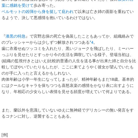
葉に感銘を受けて
歩み寄った。
ベルモットの凶弾から身を挺して庇われ
て以来は亡き姉の面影を重ねてい
るようで、決して悪感情を抱いているわけではない。
『
漆黒の特急
』で宮野志保の死亡を偽装したこともあってか、組織絡みで
のプレッシャーからは少しずつ解放されつつある
*4
。
歯に衣着せぬツッコミを入れたり、黒いジョークを飛ばしたり、ミーハー
っぷりを見せたりとすっかり今の生活を満喫している様子。登場当初は、
(組織の監視付きとはいえ)比較的普通の人生を送る事が出来た姉と自分を比
較してぼやいていたりもしたが、ここに来てようやく彼女が望んでいたも
のが手に入ったと言えるかもしれない。
肉体年齢は小学一年生になってしまったが、精神年齢もまだ18歳。基本的
にはクールなキャラを保ちつつも喜怒哀楽の感情をかなり表に出すように
なり、年相応の少女らしい表情を見せる頻度が増えていて何よりである。
また、蘭以外を意識していないゆえに無神経でデリカシーの無い発言をす
るコナンに対し、逆襲することもある。
[例]