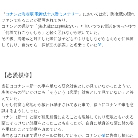
『
コナンと海老蔵 歌舞伎十八番ミステリー
』においては市川海老蔵の隠れ
ファンであることが描写されており、
コナンとの通話で「(海老蔵には)興味ない」と言いつつも電話を切った後で
「何着て行こうかしら」と軽く照れながら呟いていた。
その後、海老蔵と対面した際には子どものふりをしながらも明らかに興奮
しており、自分から「探偵団の参謀」と名乗っていた
*8
。
【恋愛模様】
当初はコナン＝新一の事を単なる研究対象としか見ていなかったようで、
歩美からの問いかけにも「そういう（恋愛）対象として見ていない」と答
えていた。
しかし何度も窮地から救われ励まされてきた事で、徐々にコナンの事を意
識するようになった。
コナン（新一）と蘭が相思相愛にあることも理解しており恋敵ともいえる
蘭にそっけない態度をとったこともあったが、自身に献身的な蘭に姉の姿
を重ねたことで態度を改めている。
表向きはこれまで通りクールに接しているが、コナンが
蘭
に告白し損ねた