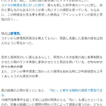
いたりする。他に、人間の負の面を描いたドラマが好みらしい。
ゴメラの映画を見に行った回
で、過ちを犯した科学者のシーンに対し、自
分と重なるのもあるだろうが真っ先にそこの感想を述べている。ちなみ
に、この時彼女が見る事を希望した映画は『アインシュタインの栄光と苦
悩の日々』。
弱点は
静電気。
コナンから静電気対策法を教えてもらい、実践し克服した直後の彼女は別
人のように明るかった。
意外と面倒見のいい面もあるらしく、阿笠のメタボ改善の為に食事制限を
させたり朝のラジオ体操に参加させたりと世話を焼いている。
どちらかと
言うと老人介護
また、コナンが事件捜査に加わったり推理を始める時に少年探偵団を上手
くあしらうのも彼女の仕事。
黒の組織の人間が近くにいると、
「匂い」と称する独特の感覚で察知でき
る。
10億円強奪事件を起こす前には姉の明美からも「匂い」を感じたというも
のの、対象が組織にいた期間や関わり方によって感覚が違うのか、どちら