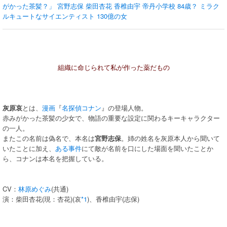
がかった茶髪？」
宮野志保
柴田杏花
香椎由宇
帝丹小学校
84歳？
ミラク
ルキュートなサイエンティスト
130億の女
組織に命じられて私が作った薬だもの
灰原哀
とは、
漫画
『
名探偵コナン
』の登場人物。
赤みがかった茶髪の少女で、物語の重要な設定に関わるキーキャラクター
の一人。
またこの名前は偽名で、本名は
宮野志保
。姉の姓名を灰原本人から聞いて
いたことに加え、
ある事件
にて敵が名前を口にした場面を聞いたことか
ら、コナンは本名を把握している。
CV：
林原めぐみ
(共通)
演：柴田杏花(現：杏花)(哀
*1
)、香椎由宇(志保)