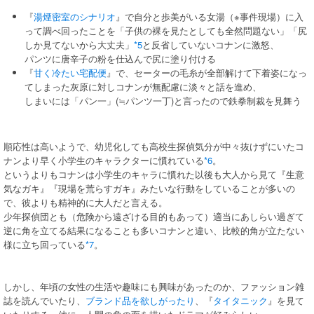
『
湯煙密室のシナリオ
』で自分と歩美がいる女湯（※事件現場）に入
って調べ回ったことを「子供の裸を見たとしても全然問題ない」「尻
しか見てないから大丈夫」
*5
と反省していないコナンに激怒、
パンツに唐辛子の粉を仕込んで尻に塗り付ける
『
甘く冷たい宅配便
』で、セーターの毛糸が全部解けて下着姿になっ
てしまった灰原に対しコナンが無配慮に淡々と話を進め、
しまいには「パン一」(≒パンツ一丁)と言ったので鉄拳制裁を見舞う
順応性は高いようで、幼児化しても高校生探偵気分が中々抜けずにいたコ
ナンより早く小学生のキャラクターに慣れている
*6
。
というよりもコナンは小学生のキャラに慣れた以後も大人から見て『生意
気なガキ』『現場を荒らすガキ』みたいな行動をしていることが多いの
で、彼よりも精神的に大人だと言える。
少年探偵団とも（危険から遠ざける目的もあって）適当にあしらい過ぎて
逆に角を立てる結果になることも多いコナンと違い、比較的角が立たない
様に立ち回っている
*7
。
しかし、年頃の女性の生活や趣味にも興味があったのか、ファッション雑
誌を読んでいたり、
ブランド品を欲しがったり
、『
タイタニック
』を見て