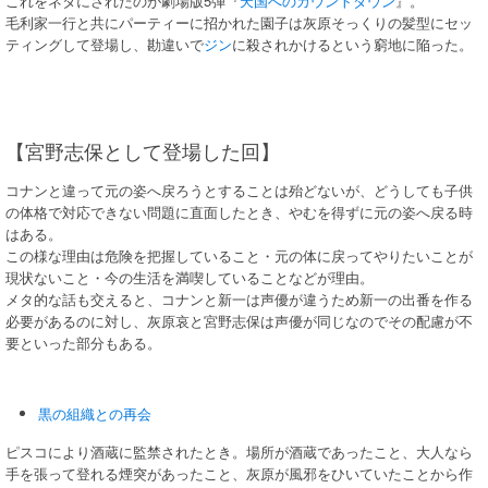
これをネタにされたのが劇場版5弾『
天国へのカウントダウン
』。
毛利家一行と共にパーティーに招かれた園子は灰原そっくりの髪型にセッ
ティングして登場し、勘違いで
ジン
に殺されかけるという窮地に陥った。
【宮野志保として登場した回】
コナンと違って元の姿へ戻ろうとすることは殆どないが、どうしても子供
の体格で対応できない問題に直面したとき、やむを得ずに元の姿へ戻る時
はある。
この様な理由は危険を把握していること・元の体に戻ってやりたいことが
現状ないこと・今の生活を満喫していることなどが理由。
メタ的な話も交えると、コナンと新一は声優が違うため新一の出番を作る
必要があるのに対し、灰原哀と宮野志保は声優が同じなのでその配慮が不
要といった部分もある。
黒の組織との再会
ピスコにより酒蔵に監禁されたとき。場所が酒蔵であったこと、大人なら
手を張って登れる煙突があったこと、灰原が風邪をひいていたことから作