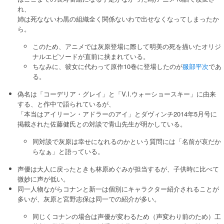
れ、
姉は死なないわ黒の組織全く関係ないわで出せなくなってしまったか
ら。
このため、アニメでは灰原登場に際して明美の死を描いたオリジ
ナルエピソードが直前に挟まれている。
ちなみに、彼女に代わって原作10巻に登場したのが
服部平次
であ
る。
偽名は「コーデリア・グレイ」と「V.I.ウォーショースキー」に由来
する、と作中で語られているが、
「本当はアイリーン・アドラーのアイ」とダヴィンチ2014年5月号に
掲載された佐藤健氏との対談で青山先生が明かしている。
同対談で灰原は幸せになれるのかという質問には「名前が哀だか
らなぁ」と語っている。
声優は大人に戻ったときも林原めぐみが担当するが、子供時に比べて
微妙に声が低い。
同一人物ながらコナンと新一は個別にキャラクター紹介されることが
多いが、灰原と宮野志保は同一での紹介が多い。
同じくコナンの場合は声優が変わるため（声変わり前のため）工