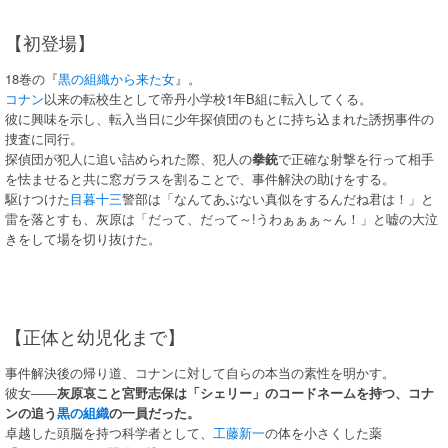
【初登場】
18巻の『
黒の組織から来た女
』。
コナン
以来の転校生として帝丹小学校1年B組に転入してくる。
彼に興味を示し、転入当日に少年探偵団のもとに持ち込まれた誘拐事件の
捜査に同行。
探偵団が犯人に追い詰められた際、犯人の
拳銃
で正確な射撃を行って相手
を怯ませると共に窓ガラスを割ることで、事件解決の助けをする。
駆けつけた
目暮十三
警部は「なんてあぶない真似をするんだね君は！」と
雷を落とすも、灰原は「だって、だって～!うわぁぁぁ～ん！」と嘘の大泣
きをして場を切り抜けた。
【正体と幼児化まで】
事件解決後の帰り道、コナンに対して自らの本当の素性を明かす。
彼女――
灰原哀こと宮野志保は「シェリー」のコードネームを持つ、コナ
ンの追う
黒の組織
の一員だった。
卓越した頭脳を持つ科学者として、
工藤新一
の体を小さくした薬