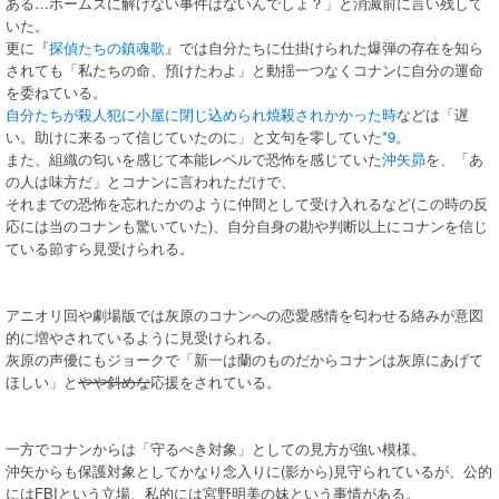
ある…ホームズに解けない事件はないんでしょ？」と消滅前に言い残して
いた。
更に『
探偵たちの鎮魂歌
』では自分たちに仕掛けられた爆弾の存在を知ら
されても「私たちの命、預けたわよ」と動揺一つなくコナンに自分の運命
を委ねている。
自分たちが殺人犯に小屋に閉じ込められ焼殺されかかった時
などは「遅
い。助けに来るって信じていたのに」と文句を零していた
*9
。
また、組織の匂いを感じて本能レベルで恐怖を感じていた
沖矢昴
を、「あ
の人は味方だ」とコナンに言われただけで、
それまでの恐怖を忘れたかのように仲間として受け入れるなど(この時の反
応には当のコナンも驚いていた)、自分自身の勘や判断以上にコナンを信じ
ている節すら見受けられる。
アニオリ回や劇場版では灰原のコナンへの恋愛感情を匂わせる絡みが意図
的に増やされているように見受けられる。
灰原の声優にもジョークで「新一は蘭のものだからコナンは灰原にあげて
ほしい」と
やや斜めな
応援をされている。
一方でコナンからは「守るべき対象」としての見方が強い模様。
沖矢からも保護対象としてかなり念入りに(影から)見守られているが、公的
にはFBIという立場、私的には宮野明美の妹という事情がある。