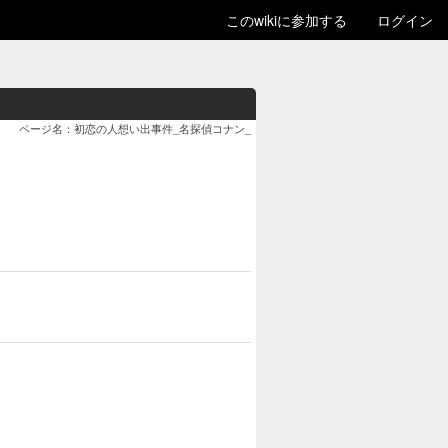
このwikiに参加する
ログイン
ページ名：初恋の人想い出事件_名探偵コナン_