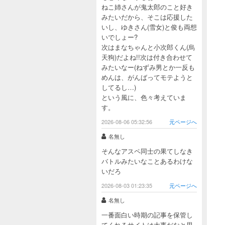
ねこ姉さんが鬼太郎のこと好き
みたいだから、そこは応援した
いし、ゆきさん(雪女)と俊も両想
いでしょー?
次はまなちゃんと小次郎くん(烏
天狗)だよね!!次は付き合わせて
みたいなー(ねずみ男とか一反も
めんは、がんばってモテようと
してるし…)
という風に、色々考えていま
す。
2026-08-06 05:32:56
元ページへ
名無し
そんなアスペ同士の果てしなき
バトルみたいなことあるわけな
いだろ
2026-08-03 01:23:35
元ページへ
名無し
一番面白い時期の記事を保管し
てくれるサイトは大事だなと思