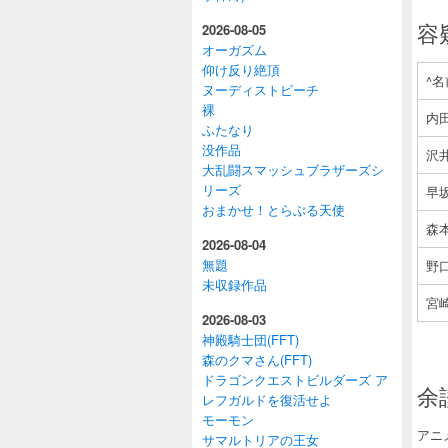
容
2026-08-05
オーガズム
仰け反り絶頂
^名
ヌーディストビーチ
裸
内
ふたなり
没作品
沢
大乱闘スマッシュブラザーズシ
リーズ
早
おまかせ！とらぶる天使
森
2026-08-04
無題
野
未収録作品
宮
2026-08-03
神殿騎士団(FFT)
森のクマさん(FFT)
ドラゴンクエストビルダーズ ア
余
レフガルドを復活せよ
モーモン
アニ
サマルトリアの王女