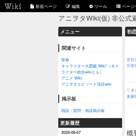
新規ページ
編集
ツール
ページ
アニヲタWiki(仮) 非公式避
メニュー
初恋
関連サイト
更新
聖典
所要
キャラクター大図鑑 Wiki*（キャ
ラクター総合wikiとも）
アニメ Wiki
アニヲタエピソード項目wiki
▽
タ
名探
掲示板
雑談・質問・相談掲示板
更新履歴
概
2026-08-07