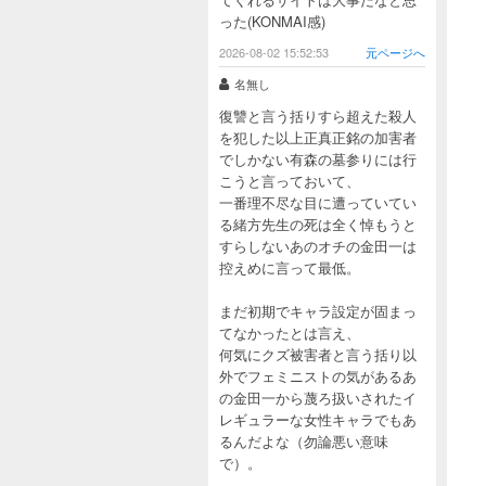
った(KONMAI感)
2026-08-02 15:52:53
元ページへ
名無し
復讐と言う括りすら超えた殺人
を犯した以上正真正銘の加害者
でしかない有森の墓参りには行
こうと言っておいて、
一番理不尽な目に遭っていてい
る緒方先生の死は全く悼もうと
すらしないあのオチの金田一は
控えめに言って最低。
まだ初期でキャラ設定が固まっ
てなかったとは言え、
何気にクズ被害者と言う括り以
外でフェミニストの気があるあ
の金田一から蔑ろ扱いされたイ
レギュラーな女性キャラでもあ
るんだよな（勿論悪い意味
で）。