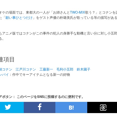
オケの場面では、東都大の一人が「お姉さんと
TWO-MIX
歌う？」とコナンを
た「
願い事ひとつだけ
」をゲスト声優の朴璐美氏が歌っている等の描写があ
もアニメ版ではコナンがこの事件の犯人の身勝手な動機と言い分に対し小五
る。
連項目
偵コナン
江戸川コナン
工藤新一
毛利小五郎
鈴木園子
ンパイ
：作中でキーアイテムとなる新一の好物
アボタン： このページをSNSに投稿するのに便利です。