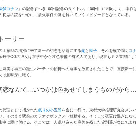
探偵コナン
』の記念すべき100回記念のタイトル。100回目に相応しく、本作
の初恋の謎を中心に、放火事件の謎を解いていくエピソードとなっている。
トーリー
の工藤邸の清掃に来て新一の初恋を話題にする
蘭
と
園子
、それを横で聞く
コ
帝丹中OGの彼女は在学中から才色兼備の有名人であり、現在もミス東都にし
。
な麻美は再三の誕生パーティの招待への返事を放置されたことで、直接新一
女は意味深に呟く。
初恋なんて…いつかは色あせてしまうものだから…」
の代理として招かれた
眠りの小五郎
を含む一行は、東都大学推理研究会メン
り、そのまま駅前のカラオケボックスへ移動する。そうして夜更け過ぎにな
山中に駆け付ける。そこでは一人眠り込んだ麻美を残した貸別荘が炎に包ま