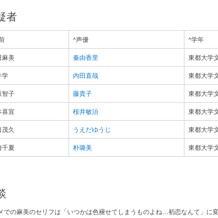
疑者
前
^声優
^学年
田麻美
秦由香里
東都大学
井学
内田直哉
東都大学
坂智子
藤貴子
東都大学
本喜宣
桜井敏治
東都大学
口茂久
うえだゆうじ
東都大学
崎千夏
朴璐美
東都大学
談
メでの麻美のセリフは「いつかは色褪せてしまうものよね…初恋なんて」に