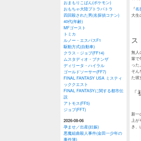
おまもりこばん(ポケモン)
おもちゃ大陸プトラパトラ
『
名
四回殺された男(名探偵コナン)
大生
40代(年齢)
MFゴースト
トミカ
ス
ルノー・エスパスF1
駆動方式(自動車)
無人
クラス・ジョブ(FF14)
輩で
ムスタディオ・ブナンザ
った
ディリータ・ハイラル
そん
ゴールドソーサー(FF7)
た彼
FINAL FANTASY USA ミスティ
ッククエスト
FINAL FANTASYに関する都市伝
「
説
アトモス(FF5)
ジョブ(FFT)
新一
上が
2026-08-06
き、
孕ませ／出産(妊娠)
悪魔組曲殺人事件(金田一少年の
事件簿)