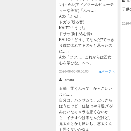
名
ン)・Ado(アド／クールビューテ
子供
ィーな美女)「ふっ…」
Ado「ふん!!」
ドガッ(殴る音)
2026-
KAITO「うっ!」
ドサッ(倒れ込む音)
KAITO「どうしてなんだ?てっき
り僕に惚れてるのかと思ったの
に…」
Ado「フフ…、これからは乙女
心を学びな。ヘヘ」
2026-08-06 06:00:03
元ページへ
Tamaro
石動 零くんって、かっこいい
よね…。
自分は、ハンサムで、ぶっきら
ぼうだけど、任務はやり遂げる!!
みたいなキャラも悪くないか
ら、イチオシは零なんだけど、
鬼太郎とかも良いし、悠太くん
も悪くないかなぁ