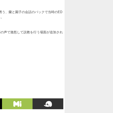
誘う、蘭と園子の会話のバックで当時のED
る。
郎の声で激怒して説教を行う場面が追加され