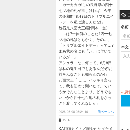
「カーカカカ!この長野県の四十
七ツ地の札が欲しければ、今年
の令和8年8月8日のトリプルエイ
トデーを私に譲るんだな!」
名前
魏石鬼八面大王(画:関本 創)
「…は?一体何のことだ?四十七
ツ地の札はともかく、その…、
「トリプルエイトデー」って…?
本文
まあ我の名にも「八」は付いて
いるが…」
アシュラ「な、何って、8月8日
は私の誕生日でもあるんだぞ!お
前そんなことも知らんのか!」
八面大王「……。ハッキリ言っ
て、我も初めて聞いたぞ。てい
うかそんなことより、どうでも
※ 
いいから四十七ツ地の札をさっ
さと渡してくれないか」
2026-08-08 03:24:16
元ページへ
Y･U･I
KAITO(カイト／爽やかなイケメ