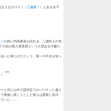
は主人公のコナン（
工藤新一
）とある女子
ナン
の前に内田麻美が訪れる。二歳年上の先
て小説の新人賞受賞という人望ある才媛だ
に会いに来たのだという。新一の不在を知っ
**
バーと共に山中の貸別荘でのパーティに盛り
って帰途に就こうとした彼らは異変に気付
れていた……