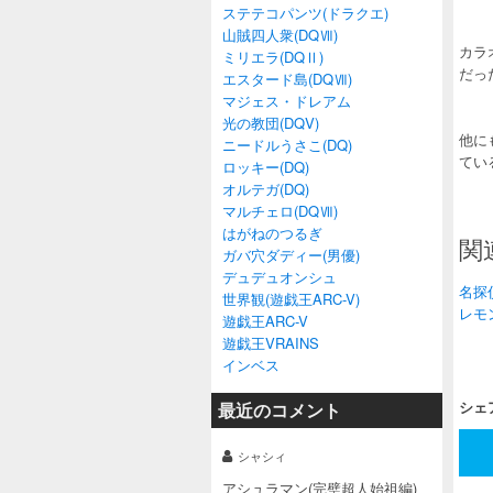
ステテコパンツ(ドラクエ)
山賊四人衆(DQⅦ)
カラ
ミリエラ(DQⅡ)
だっ
エスタード島(DQⅦ)
マジェス・ドレアム
光の教団(DQV)
他に
ニードルうさこ(DQ)
てい
ロッキー(DQ)
オルテガ(DQ)
マルチェロ(DQⅦ)
はがねのつるぎ
関
ガバ穴ダディー(男優)
デュデュオンシュ
名探
世界観(遊戯王ARC-V)
レモ
遊戯王ARC-V
遊戯王VRAINS
インベス
シェ
最近のコメント
シャシィ
アシュラマン(完璧超人始祖編)