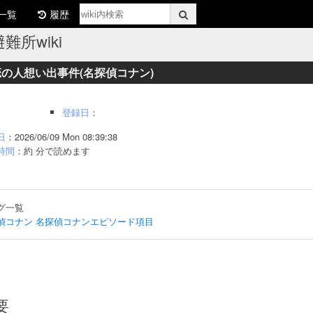
一覧
履歴
難所wiki
の人想い出事件(名探偵コナン)
登録日
：
日
：2026/06/09 Mon 08:39:38
時間
：約 分で読めます
グ一覧
偵コナン
名探偵コナンエピソード項目
要