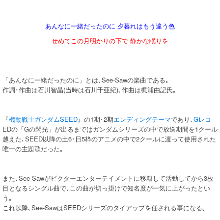
あんなに一緒だったのに 夕暮れはもう違う色
せめてこの月明かりの下で 静かな眠りを
「あんなに一緒だったのに」とは､See-Sawの楽曲である｡
作詞･作曲は石川智晶(当時は石川千亜紀)､作曲は梶浦由記氏｡
『
機動戦士ガンダムSEED
』の1期･2期
エンディングテーマ
であり､
Gレコ
EDの「Gの閃光」が出るまではガンダムシリーズの中で放送期間を1クール
越えた､SEED以降の土6･日5枠のアニメの中で2クールに渡って使用された
唯一の主題歌だった｡
また､See-Sawがビクターエンターテイメントに移籍して活動してから3枚
目となるシングル曲で､この曲が切っ掛けで知名度が一気に上がったとい
う｡
これ以降､See-SawはSEEDシリーズのタイアップを任される事になる｡