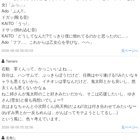
女)「ふっ…」
Ado「ふん!!」
ドガッ(殴る音)
KAITO「うっ!」
ドサッ(倒れ込む音)
KAITO「どうしてなんだ?てっきり僕に惚れてるのかと思ったのに…」
Ado「フフ…、これからは乙女心を学びな。ヘヘ」
2026-08-06 06:00:03
元ページへ
Tamaro
石動 零くんって、かっこいいよね…。
自分は、ハンサムで、ぶっきらぼうだけど、任務はやり遂げる!!みたいなキ
ャラも悪くないから、イチオシは零なんだけど、鬼太郎とかも良いし、悠
太くんも悪くないかなぁ
ねこ姉さんが鬼太郎のこと好きみたいだから、そこは応援したいし、ゆき
さん(雪女)と俊も両想いでしょー?
次はまなちゃんと小次郎くん(烏天狗)だよね!!次は付き合わせてみたいなー
(ねずみ男とか一反もめんは、がんばってモテようとしてるし…)
という風に、色々考えています。
2026-08-06 05:32:56
元ページへ
名無し