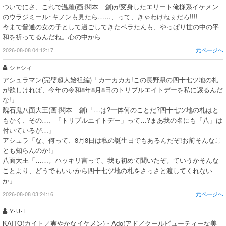
ついでにさ、これで温羅(画:関本 創)が変身したエリート俺様系イケメン
のウラジミール･キノンも見たら……、って、きゃわけねぇだろ!!!!
今まで普通の女の子として過ごしてきたベラたんも、やっぱり世の中の平
和を祈ってるんだね。心の中から
2026-08-08 04:12:17
元ページへ
シャシィ
アシュラマン(完璧超人始祖編)「カーカカカ!この長野県の四十七ツ地の札
が欲しければ、今年の令和8年8月8日のトリプルエイトデーを私に譲るんだ
な!」
魏石鬼八面大王(画:関本 創)「…は?一体何のことだ?四十七ツ地の札はと
もかく、その…、「トリプルエイトデー」って…?まあ我の名にも「八」は
付いているが…」
アシュラ「な、何って、8月8日は私の誕生日でもあるんだぞ!お前そんなこ
とも知らんのか!」
八面大王「……。ハッキリ言って、我も初めて聞いたぞ。ていうかそんな
ことより、どうでもいいから四十七ツ地の札をさっさと渡してくれない
か」
2026-08-08 03:24:16
元ページへ
Y･U･I
KAITO(カイト／爽やかなイケメン)・Ado(アド／クールビューティーな美