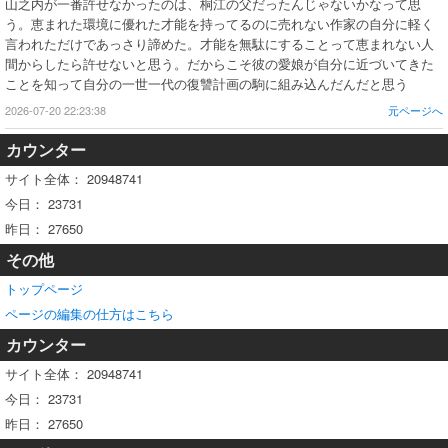
山之内が一番許せなかったのは、桐江の父だったんじゃないかなって思
う。恵まれた環境に優れた才能を持ってるのに売れない作家の自分に軽く
言われただけであっさり諦めた。才能を無駄にすることって恵まれない人
間からしたら許せないと思う。だからこそ彼の愛娘が自分に近づいてきた
ことを知って自分の一世一代の復讐計画の駒に組み込んだんだと思う
2026-07-20 22:23:38
元ページへ
カウンター
サイト全体：
20948741
今日：
23731
昨日：
27650
その他
トップページ
ページの編集の仕方はこちら
カウンター
サイト全体：
20948741
今日：
23731
昨日：
27650