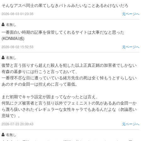
そんなアスペ同士の果てしなきバトルみたいなことあるわけないだろ
2026-08-03 01:23:35
元ページへ
名無し
一番面白い時期の記事を保管してくれるサイトは大事だなと思った
(KONMAI感)
2026-08-02 15:52:53
元ページへ
名無し
復讐と言う括りすら超えた殺人を犯した以上正真正銘の加害者でしかない
有森の墓参りには行こうと言っておいて、
一番理不尽な目に遭っていている緒方先生の死は全く悼もうとすらしない
あのオチの金田一は控えめに言って最低。
まだ初期でキャラ設定が固まってなかったとは言え、
何気にクズ被害者と言う括り以外でフェミニストの気があるあの金田一か
ら蔑ろ扱いされたイレギュラーな女性キャラでもあるんだよな（勿論悪い
意味で）。
2026-07-23 20:39:43
元ページへ
名無し