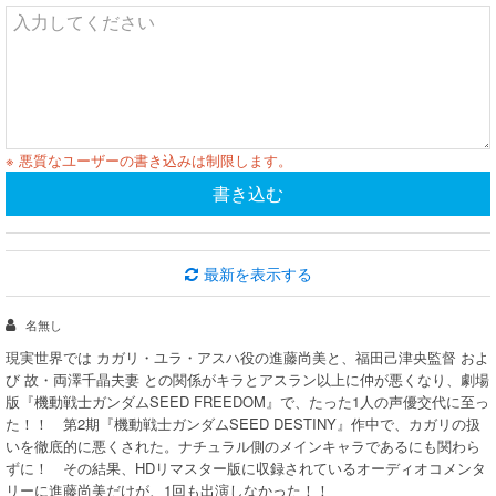
※ 悪質なユーザーの書き込みは制限します。
書き込む
最新を表示する
名無し
現実世界では カガリ・ユラ・アスハ役の進藤尚美と、福田己津央監督 およ
び 故・両澤千晶夫妻 との関係がキラとアスラン以上に仲が悪くなり、劇場
版『機動戦士ガンダムSEED FREEDOM』で、たった1人の声優交代に至っ
た！！ 第2期『機動戦士ガンダムSEED DESTINY』作中で、カガリの扱
いを徹底的に悪くされた。ナチュラル側のメインキャラであるにも関わら
ずに！ その結果、HDリマスター版に収録されているオーディオコメンタ
リーに進藤尚美だけが、1回も出演しなかった！！