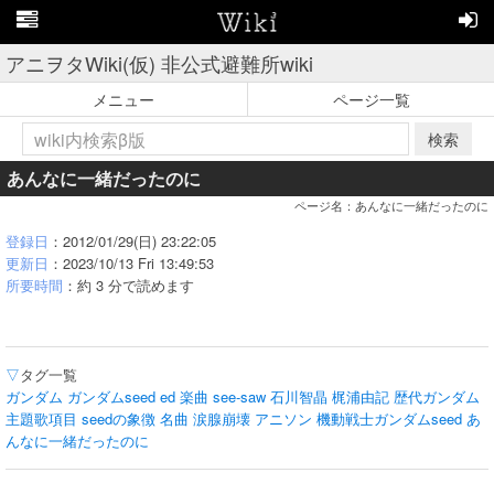
アニヲタWiki(仮) 非公式避難所wiki
メニュー
ページ一覧
検索
あんなに一緒だったのに
ページ名：あんなに一緒だったのに
登録日
：2012/01/29(日) 23:22:05
更新日
：2023/10/13 Fri 13:49:53
所要時間
：約 3 分で読めます
▽
タグ一覧
ガンダム
ガンダムseed
ed
楽曲
see-saw
石川智晶
梶浦由記
歴代ガンダム
主題歌項目
seedの象徴
名曲
涙腺崩壊
アニソン
機動戦士ガンダムseed
あ
んなに一緒だったのに