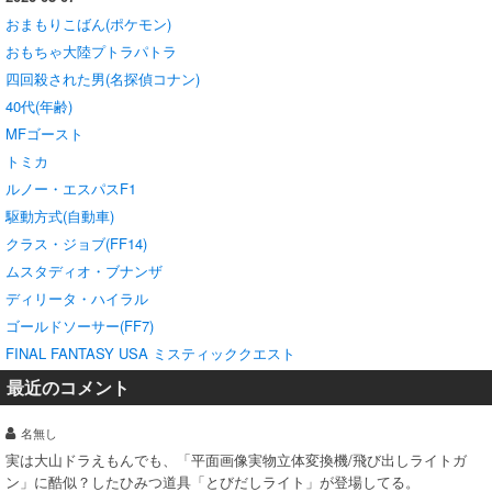
おまもりこばん(ポケモン)
おもちゃ大陸プトラパトラ
四回殺された男(名探偵コナン)
40代(年齢)
MFゴースト
トミカ
ルノー・エスパスF1
駆動方式(自動車)
クラス・ジョブ(FF14)
ムスタディオ・ブナンザ
ディリータ・ハイラル
ゴールドソーサー(FF7)
FINAL FANTASY USA ミスティッククエスト
最近のコメント
名無し
実は大山ドラえもんでも、「平面画像実物立体変換機/飛び出しライトガ
ン」に酷似？したひみつ道具「とびだしライト」が登場してる。