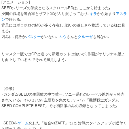
[アニメーション]
SEEDシリーズの伝統となるスクロールEDは､ここから始まった｡
夕闇の戦場を連合軍とザフト軍が入り混じっており､
キラ
から始まり
アスラ
ン
で終わる｡
背景にはボロボロのMSが多く存在し､戦いの激しさを物語っている様に見
える｡
因みに､何故か
バスター
がいない｡
ムウ
さんと
クルーゼ
も居ない｡
リマスター版ではOPと違って新規カットは無いが､作画がオリジナル版よ
り向上しているのでそれで満足しよう｡
【余談】
･ガンダムSEEDの主題歌の中で唯一､ソニー系列のレーベル以外から発売
されている｡ そのせいか､主題歌を集めたアルバム『機動戦士ガンダム
SEED COMPLETE BEST』では初回版のみの収録となってしまった｡
･SEEDを
ゲーム
化した「連合vsZAFT」では､対戦のタイムアップが近付く
と流れる様になっている｡