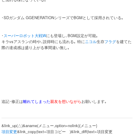
･SDガンダム GGENERATIONシリーズでBGMとして採用されている｡
･
スーパーロボット大戦W
にも登場し､BGM設定が可能｡
キラvsアスランの時や､説得時にも流れる｡ 特に
ニコル
生存
フラグ
を建てた
際の達成感は盛り上がる事間違い無し｡
追記･修正は
離れてしまった
親友を想いながら
お願いします｡
&link_up(△)&aname(メニュー,option=nolink){メニュー}
項目変更
&link_copy(text=項目コピー )&link_diff(text=項目変更