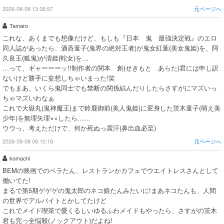
2026-08-08 13:36:57
元ページへ
Tamaro
これな、あくまでも想像だけど、もしも『日本 鬼 最強決定戦』のエロ
同人誌があったら、酒呑童子(鬼界の絶対王者)が鬼女紅葉(美女鬼姫)を、阿
久良王(狐鬼)が清姫(蛇女)を…
…って、ギャーーーッ!!制作者の関本 創(せきもと あらた)君には申し訳
ないけど勝手に妄想しちゃいまった!笑
でもまあ、いくら鬼同士でも禁断の関係結んだりしたらさすがにマズいっ
ちゃマズいわなぁ
これで大嶽丸(鬼神魔王)まで鈴鹿御前(美人鬼姫)に変身した茨木童子(萌え美
少年)を無理矢理××したら……
ウウっ、考えただけで、何か死ぬっ震汗(鼻出血必至)
2026-08-08 06:10:16
元ページへ
komachi
BEMの映画でのベラたん、レストランかカフェでウエイトレスさんとして
働いてた!
まるで第5期ゲゲゲの鬼太郎のネコ娘たんみたいに!まあネコたんも、人間
の世界でアルバイトとかしてたけど
これでメイド喫茶で愛くるしいゆるふわメイドもやったら、さすがの茨木
君も完っ全悩殺(ノックアウト)だよね!