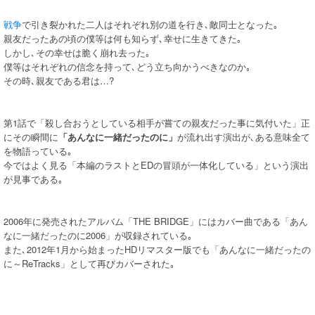
戦争
で引き裂かれた二人はそれぞれ別の道を行き､敵同士となった｡
親友だったあの頃の僕等は何も知らず､幸せに生きてきた｡
しかし､その幸せは脆く崩れ去った｡
僕等はそれぞれの信念を持って､どう立ち向かうべきなのか｡
その時､親友である君は…?
第1話で「殺し合おうとしている相手が嘗ての親友だった事に気付いた」正
にその瞬間に
「あんなに一緒だったのに」
が流れ出す演出が､ある意味全て
を物語っている｡
今ではよく見る「本編のラストとEDの冒頭が一体化している」という演出
が見事である｡
2006年に発売されたアルバム「THE BRIDGE」にはカバー曲である「あん
なに一緒だったのに2006」が収録されている｡
また､2012年1月から始まったHDリマスター版でも「あんなに一緒だったの
に～ReTracks」として再びカバーされた｡