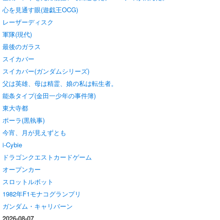
心を見通す眼(遊戯王OCG)
レーザーディスク
軍隊(現代)
最後のガラス
スイカバー
スイカバー(ガンダムシリーズ)
父は英雄、母は精霊、娘の私は転生者。
能条タイプ(金田一少年の事件簿)
東大寺都
ポーラ(黒執事)
今宵、月が見えずとも
i‑Cybie
ドラゴンクエストカードゲーム
オープンカー
スロットルボット
1982年F1モナコグランプリ
ガンダム・キャリバーン
2026-08-07