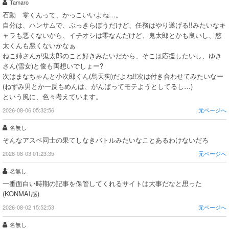
Tamaro
石動 零くんって、かっこいいよね…。
自分は、ハンサムで、ぶっきらぼうだけど、任務はやり遂げる!!みたいなキ
ャラも悪くないから、イチオシは零なんだけど、鬼太郎とかも良いし、悠
太くんも悪くないかなぁ
ねこ姉さんが鬼太郎のこと好きみたいだから、そこは応援したいし、ゆき
さん(雪女)と俊も両想いでしょー?
次はまなちゃんと小次郎くん(烏天狗)だよね!!次は付き合わせてみたいなー
(ねずみ男とか一反もめんは、がんばってモテようとしてるし…)
という風に、色々考えています。
2026-08-06 05:32:56
元ページへ
名無し
そんなアスペ同士の果てしなきバトルみたいなことあるわけないだろ
2026-08-03 01:23:35
元ページへ
名無し
一番面白い時期の記事を保管してくれるサイトは大事だなと思った
(KONMAI感)
2026-08-02 15:52:53
元ページへ
名無し