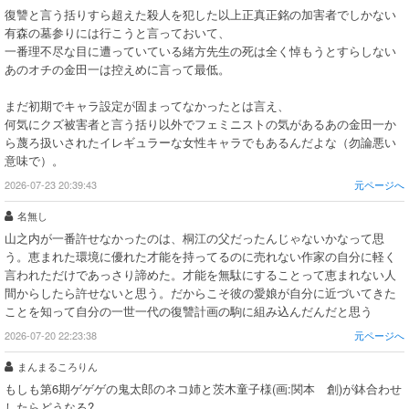
復讐と言う括りすら超えた殺人を犯した以上正真正銘の加害者でしかない
有森の墓参りには行こうと言っておいて、
一番理不尽な目に遭っていている緒方先生の死は全く悼もうとすらしない
あのオチの金田一は控えめに言って最低。
まだ初期でキャラ設定が固まってなかったとは言え、
何気にクズ被害者と言う括り以外でフェミニストの気があるあの金田一か
ら蔑ろ扱いされたイレギュラーな女性キャラでもあるんだよな（勿論悪い
意味で）。
2026-07-23 20:39:43
元ページへ
名無し
山之内が一番許せなかったのは、桐江の父だったんじゃないかなって思
う。恵まれた環境に優れた才能を持ってるのに売れない作家の自分に軽く
言われただけであっさり諦めた。才能を無駄にすることって恵まれない人
間からしたら許せないと思う。だからこそ彼の愛娘が自分に近づいてきた
ことを知って自分の一世一代の復讐計画の駒に組み込んだんだと思う
2026-07-20 22:23:38
元ページへ
まんまるころりん
もしも第6期ゲゲゲの鬼太郎のネコ姉と茨木童子様(画:関本 創)が鉢合わせ
したらどうなる?