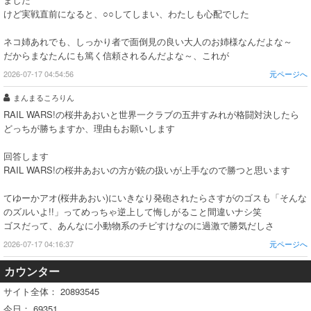
けど実戦直前になると、○○してしまい、わたしも心配でした
ネコ姉あれでも、しっかり者で面倒見の良い大人のお姉様なんだよな～
だからまなたんにも篤く信頼されるんだよな～、これが
2026-07-17 04:54:56
元ページへ
まんまるころりん
RAIL WARS!の桜井あおいと世界一クラブの五井すみれが格闘対決したら
どっちが勝ちますか、理由もお願いします
回答します
RAIL WARS!の桜井あおいの方が銃の扱いが上手なので勝つと思います
てゆーかアオ(桜井あおい)にいきなり発砲されたらさすがのゴスも「そんな
のズルいよ!!」ってめっちゃ逆上して悔しがること間違いナシ笑
ゴスだって、あんなに小動物系のチビすけなのに過激で勝気だしさ
2026-07-17 04:16:37
元ページへ
カウンター
サイト全体：
20893545
今日：
69351