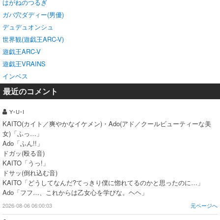
はがねのつるぎ
ガバ穴ダディー(男優)
デュデュオンシュ
世界観(遊戯王ARC-V)
遊戯王ARC-V
遊戯王VRAINS
インベス
最近のコメント
Y･U･I
KAITO(カイト／爽やかなイケメン)・Ado(アド／クールビューティーな美
女)「ふっ…」
Ado「ふん!!」
ドガッ(殴る音)
KAITO「うっ!」
ドサッ(倒れ込む音)
KAITO「どうしてなんだ?てっきり僕に惚れてるのかと思ったのに…」
Ado「フフ…、これからは乙女心を学びな。ヘヘ」
2026-08-06 06:00:03
元ページへ