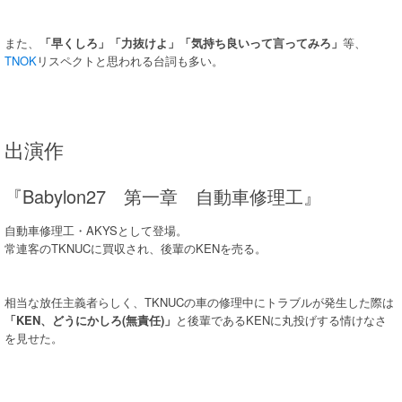
また、
「早くしろ」「力抜けよ」「気持ち良いって言ってみろ」
等、
TNOK
リスペクトと思われる台詞も多い。
出演作
『Babylon27 第一章 自動車修理工』
自動車修理工・AKYSとして登場。
常連客のTKNUCに買収され、後輩のKENを売る。
相当な放任主義者らしく、TKNUCの車の修理中にトラブルが発生した際は
「KEN、どうにかしろ(無責任)」
と後輩であるKENに丸投げする情けなさ
を見せた。