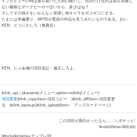
インタビューの時は落ち着いた人間の鑑だし、台詞だけ見れば悪を容赦し
ない厳格なダークヒーローぽいから、多少はね？
そしてその強さをいかんなく発揮し他キャラをボコボコにする。
たまには本編通り、AKYSが悪役の作品を見てみたいものである。おい
KEN、どうにかしろ（無責任）
KEN、じゃあ俺の項目追記・修正しろよ。
&link_up(△)&aname(メニュー,option=nolink){メニュー}
項目変更
&link_copy(text=項目コピー )&link_diff(text=項目変更
点 )&link_backup()&link_upload(text= アップロードページ)
この項目が面白かったなら……＼ポチッと/
#vote3(time=600,63)
[#include(name=テンプレ3)]