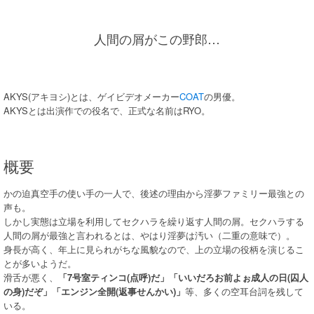
人間の屑がこの野郎…
AKYS(アキヨシ)とは、ゲイビデオメーカー
COAT
の男優。
AKYSとは出演作での役名で、正式な名前はRYO。
概要
かの迫真空手の使い手の一人で、後述の理由から淫夢ファミリー最強との
声も。
しかし実態は立場を利用してセクハラを繰り返す人間の屑。セクハラする
人間の屑が最強と言われるとは、やはり淫夢は汚い（二重の意味で）。
身長が高く、年上に見られがちな風貌なので、上の立場の役柄を演じるこ
とが多いようだ。
滑舌が悪く、
「7号室ティンコ(点呼)だ」「いいだろお前よぉ成人の日(囚人
の身)だぞ」「エンジン全開(返事せんかい)」
等、多くの空耳台詞を残して
いる。