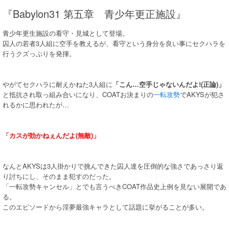
『Babylon31 第五章 青少年更正施設』
青少年更生施設の看守・見城として登場。
囚人の若者3人組に空手を教えるが、看守という身分を良い事にセクハラを
行うクズっぷりを発揮。
やがてセクハラに耐えかねた3人組に
「こん…空手じゃないんだよ!(正論)」
と抵抗され取っ組み合いになり、COATお決まりの
一転攻勢
でAKYSが犯さ
れるかに思われたが…
「カスが効かねぇんだよ(無敵)」
なんとAKYSは3人掛かりで挑んできた囚人達を圧倒的な強さであっさり返
り討ちにし、そのまま犯すのだった。
「一転攻勢キャンセル」とでも言うべきCOAT作品史上例を見ない展開であ
る。
このエピソードから淫夢最強キャラとして話題に挙がることが多い。