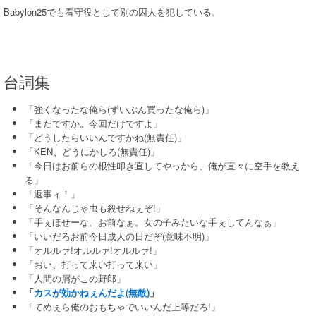
Babylon25でも看守役として別の囚人を犯している。
台詞集
「強くなったな俺ら(ずいぶん買ったな俺ら)」
「またですか。今回だけですよ」
「どうしたらいいんですかね(無責任)」
「KEN、どうにかしろ(無責任)」
「今日はお前らの根性叩き直してやっから、俺が直々に空手を教え
る」
「返事ィ！」
「そんなんじゃ虫も殺せねぇぞ!」
「手ぇほせーな、お前なぁ。女の子みたいな手ぇしてんなぁ」
「いいだろお前今日成人の日だぞ(意味不明)」
「オルルァ!オルルァ!オルルァ!」
「おい、打って来い打って来い」
「人間の屑がこの野郎」
「
カスが効かねぇんだよ(無敵)
」
「てめぇら俺のおもちゃでいいんだ上等だろ!」