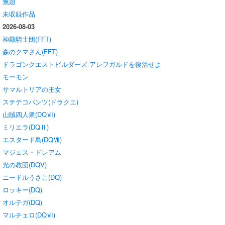
無題
未収録作品
2026-08-03
神殿騎士団(FFT)
森のクマさん(FFT)
ドラゴンクエストビルダーズ アレフガルドを復活せよ
モーモン
サマルトリアの王女
ステテコパンツ(ドラクエ)
山賊四人衆(DQⅦ)
ミリエラ(DQⅡ)
エスタード島(DQⅦ)
マジェス・ドレアム
光の教団(DQV)
ニードルうさこ(DQ)
ロッキー(DQ)
オルテガ(DQ)
マルチェロ(DQⅦ)