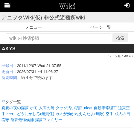
アニヲタWiki(仮) 非公式避難所wiki
メニュー
ページ一覧
検索
AKYS
ページ名：AKYS
登録日
：2011/12/07 Wed 21:37:55
更新日
：2026/07/31 Fri 11:06:27
所要時間
：約 4 分で読めます
▽
タグ一覧
真夏の夜の淫夢
ホモ
人間の屑
クッソ汚い項目
akys
自動車修理工
迫真空
手
ken、どうにかしろ(無責任)
カスが効かねえんだよ(無敵)
空手
成人の日
看守
淫夢最強候補
淫夢ファミリー