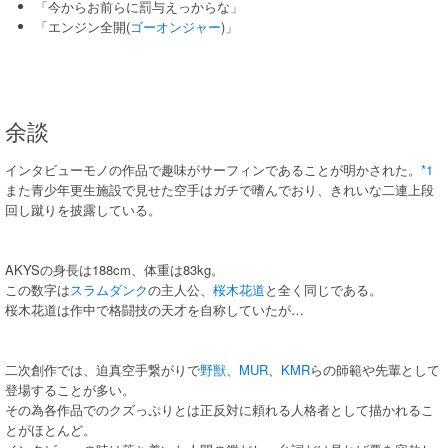
「今からお前らに罰与えっからな」
「エンジン全開(
ゴーオンジャー
)」
余談
インタビューモノの作品で趣味がサーフィンであることが明かされた。
*1
また青少年更生施設で見せた空手はガチで嗜んでおり、きれいな二連上段
回し蹴りを披露している。
AKYSの身長は188cm、体重は83kg。
この数字は
スラムダンク
の主人公、
桜木花道
と全く同じである。
桜木花道は作中で格闘技の天才を自称していたが…
二次創作では、迫真空手繋がりで
野獣
、
MUR
、
KMR
らの師範や先輩として
登場することが多い。
その為各作品でのクズっぷりとは正反対に頼れる人格者として描かれるこ
とがほとんど。