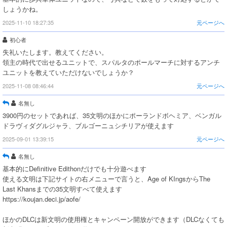
しょうかね。
2025-11-10 18:27:35
元ページへ
初心者
失礼いたします。教えてください。
領主の時代で出せるユニットで、スパルタのポールマーチに対するアンチ
ユニットを教えていただけないでしょうか？
2025-11-08 08:46:44
元ページへ
名無し
3900円のセットであれば、35文明のほかにポーランドボヘミア、ベンガル
ドラヴィダグルジャラ、ブルゴーニュシチリアが使えます
2025-09-01 13:39:15
元ページへ
名無し
基本的にDefinitive Edithonだけでも十分遊べます
使える文明は下記サイトの右メニューで言うと、Age of KIngsからThe
Last Khansまでの35文明すべて使えます
https://koujan.deci.jp/aofe/
ほかのDLCは新文明の使用権とキャンペーン開放ができます（DLCなくても