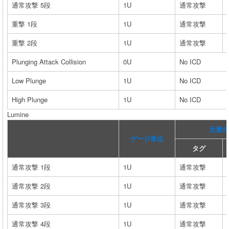
通常攻撃 5段
1U
通常攻撃
重撃 1段
1U
通常攻撃
重撃 2段
1U
通常攻撃
Plunging Attack Collision
0U
No ICD
Low Plunge
1U
No ICD
High Plunge
1U
No ICD
Lumine
元素付
ゲージ単位
タグ
通常攻撃 1段
1U
通常攻撃
通常攻撃 2段
1U
通常攻撃
通常攻撃 3段
1U
通常攻撃
通常攻撃 4段
1U
通常攻撃