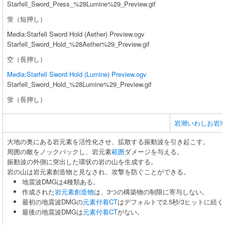
Starfell_Sword_Press_%28Lumine%29_Preview.gif
蛍（短押し）
Media:Starfell Sword Hold (Aether) Preview.ogv
Starfell_Sword_Hold_%28Aether%29_Preview.gif
空（長押し）
Media:Starfell Sword Hold (Lumine) Preview.ogv
Starfell_Sword_Hold_%28Lumine%29_Preview.gif
蛍（長押し）
岩潮いわしお岩
大地の奥にある岩元素を活性化させ、拡散する振動波を引き起こす。
周囲の敵をノックバックし、岩元素
範囲
ダメージを与える。
振動波の外側に突出した環状の岩の山を生成する。
岩の山は岩元素創造物と見なされ、攻撃を防ぐことができる。
地震波DMGは4種類ある。
作成された
岩元素創造物
は、3つの構築物の制限に寄与しない。
最初の地震波DMGの
元素付着CT
はデフォルトで2.5秒/3ヒットに続く
最後の地震波DMGは
元素付着CT
がない。