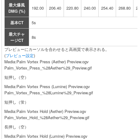
最大爆風
192.00
206.40
220.80
240.00
254.40
268.80
2
DMG (%)
基本CT
5s
最大チャ
8s
ージCT
プレビューにカーソルを合わせると高画質で表示される。
(
プレビュー設定
)
Media:Palm Vortex Press (Aether) Preview.ogv
Palm_Vortex_Press_%28Aether%29_Preview.gif
短押し（空）
Media:Palm Vortex Press (Lumine) Preview.ogv
Palm_Vortex_Press_%28Lumine%29_Preview.gif
短押し（蛍）
Media:Palm Vortex Hold (Aether) Preview.ogv
Palm_Vortex_Hold_%28Aether%29_Preview.gif
長押し（空）
Media:Palm Vortex Hold (Lumine) Preview.ogv