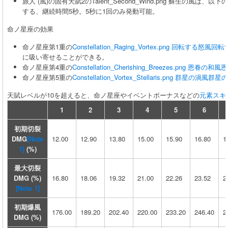
旅人 (風)の固有天賦2のTalent_Second_Wind.png 蘇生の風は
する、継続時間5秒。5秒に1回のみ発動可能。
命ノ星座の効果
命ノ星座第1重の
Constellation_Raging_Vortex.png
回転する怒風
回転
に吸い寄せることができる。
命ノ星座第4重の
Constellation_Cherishing_Breezes.png
恩眷の和風
恩
命ノ星座第5重の
Constellation_Vortex_Stellaris.png
群星の渦風
群星の
天賦レベルが10を超えると、命ノ星座やイベントボーナスなどの
元素スキ
1
2
3
4
5
6
初期切裂
DMG
[Note
12.00
12.90
13.80
15.00
15.90
16.80
1
1]
(%)
最大切裂
DMG (%)
16.80
18.06
19.32
21.00
22.26
23.52
2
[Note 1]
初期爆風
176.00
189.20
202.40
220.00
233.20
246.40
2
DMG (%)