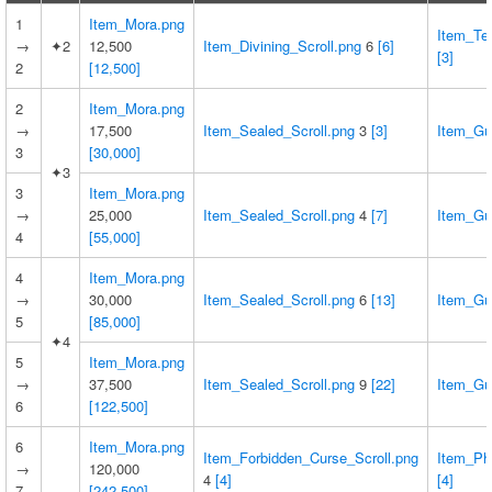
1
Item_Mora.png
Item_Te
→
✦2
12,500
Item_Divining_Scroll.png
6
[6]
[3]
2
[12,500]
2
Item_Mora.png
→
17,500
Item_Sealed_Scroll.png
3
[3]
Item_Gu
3
[30,000]
✦3
3
Item_Mora.png
→
25,000
Item_Sealed_Scroll.png
4
[7]
Item_Gu
4
[55,000]
4
Item_Mora.png
→
30,000
Item_Sealed_Scroll.png
6
[13]
Item_Gu
5
[85,000]
✦4
5
Item_Mora.png
→
37,500
Item_Sealed_Scroll.png
9
[22]
Item_Gu
6
[122,500]
6
Item_Mora.png
Item_Forbidden_Curse_Scroll.png
Item_Phi
→
120,000
4
[4]
[4]
7
[242,500]