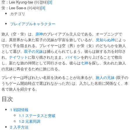
空：Lee Kyung-tae (이경태)
[3]
蛍：Lee Sae-a (이새아)
[3]
カテゴリ
プレイアブルキャラクター
旅人（空・蛍）は、
原神
のプレイアブル主人公である。オープニングで
は、異世界から来た双子の兄妹が宇宙を旅しているが、
見知らぬ神
によっ
て行く手を阻まれる。プレイヤーは空（男）か蛍（女）のどちらかを旅人
として選び、
双子の兄妹
は捕らえられてしまう。彼らは旅する力を封印さ
れ、
テイワット
に取り残されたまま。
パイモン
を釣り上げることで救出
し、新たな旅の仲間として同行させる。彼らは
七神
を探し、失われた旅人
の兄妹に再会するために旅に出る。
プレイヤーは呼ばれたい名前を決めることが出来るが、
旅人の兄妹
(双子の
うちゲーム開始時点で選ばれなかった方) は、入力した名前に関係なく、本
名で旅人を紹介する。
目次
1 戦闘情報
1.1 ステータスと突破
1.2 元素同調
2 入手方法