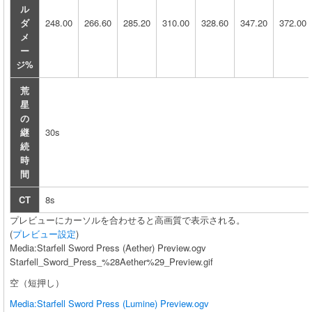
ル
ダ
248.00
266.60
285.20
310.00
328.60
347.20
372.00
メ
ー
ジ%
荒
星
の
継
30s
続
時
間
CT
8s
プレビューにカーソルを合わせると高画質で表示される。
(
プレビュー設定
)
Media:Starfell Sword Press (Aether) Preview.ogv
Starfell_Sword_Press_%28Aether%29_Preview.gif
空（短押し）
Media:Starfell Sword Press (Lumine) Preview.ogv