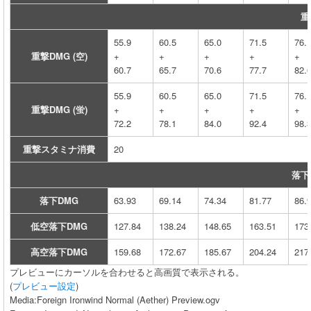
重
55.9
60.5
65.0
71.5
76.
重撃DMG (空)
+
+
+
+
+
60.7
65.7
70.6
77.7
82.
55.9
60.5
65.0
71.5
76.
重撃DMG (蛍)
+
+
+
+
+
72.2
78.1
84.0
92.4
98.
重撃スタミナ消費
20
落下
落下DMG
63.93
69.14
74.34
81.77
86.
低空落下DMG
127.84
138.24
148.65
163.51
173
高空落下DMG
159.68
172.67
185.67
204.24
217
プレビューにカーソルを合わせると高画質で表示される。
(
プレビュー設定
)
Media:Foreign Ironwind Normal (Aether) Preview.ogv