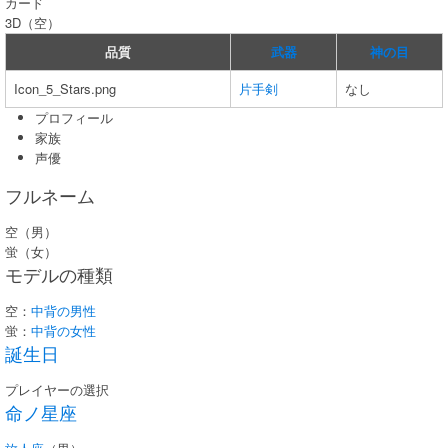
カード
3D（空）
品質
武器
神の目
Icon_5_Stars.png
片手剣
なし
プロフィール
家族
声優
フルネーム
空（男）
蛍（女）
モデルの種類
空：
中背の男性
蛍：
中背の女性
誕生日
プレイヤーの選択
命ノ星座