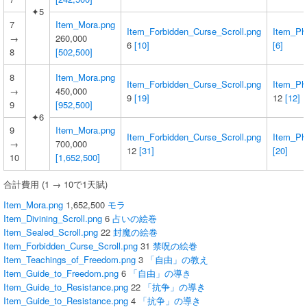
✦5
7
Item_Mora.png
Item_Forbidden_Curse_Scroll.png
Item_Ph
→
260,000
6
[10]
[6]
8
[502,500]
8
Item_Mora.png
Item_Forbidden_Curse_Scroll.png
Item_Ph
→
450,000
9
[19]
12
[12]
9
[952,500]
✦6
9
Item_Mora.png
Item_Forbidden_Curse_Scroll.png
Item_Phi
→
700,000
12
[31]
[20]
10
[1,652,500]
合計費用 (1 → 10で1天賦)
Item_Mora.png
1,652,500
モラ
Item_Divining_Scroll.png
6
占いの絵巻
Item_Sealed_Scroll.png
22
封魔の絵巻
Item_Forbidden_Curse_Scroll.png
31
禁呪の絵巻
Item_Teachings_of_Freedom.png
3
「自由」の教え
Item_Guide_to_Freedom.png
6
「自由」の導き
Item_Guide_to_Resistance.png
22
「抗争」の導き
Item_Guide_to_Resistance.png
4
「抗争」の導き