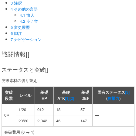
3 注釈
4 その他の言語
4.1 旅人
4.2 空 / 蛍
5 変更履歴
6 脚注
7 ナビゲーション
戦闘情報[]
ステータスと突破[]
突破素材の切り替え
突破
基礎
基礎
基礎
固有ステータス
[3]
レベル
段階
HP
ATK
[1]
[2]
DEF
(
攻撃力
)
1/20
912
18
57
0✦
—
20/20
2,342
46
147
突破費用 (0 → 1)