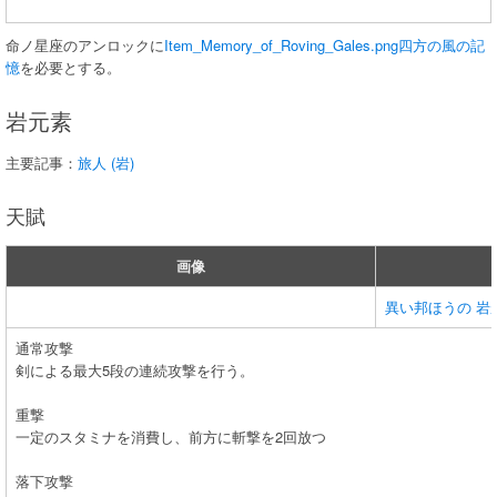
命ノ星座のアンロックに
Item_Memory_of_Roving_Gales.png
四方の風の記
憶
を必要とする。
岩元素
主要記事：
旅人 (岩)
天賦
画像
異い邦ほうの 岩
通常攻撃
剣による最大5段の連続攻撃を行う。
重撃
一定のスタミナを消費し、前方に斬撃を2回放つ
落下攻撃