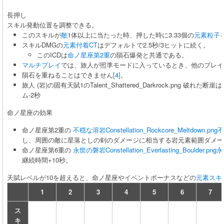
長押し
スキル発動位置を調整できる。
このスキルが
敵
1体以上に当たった時、押した時に3.33個の
元素粒子
スキルDMGの
元素付着CT
はデフォルトで2.5秒/3ヒットに続く。
このICDは
命ノ星座第2重
の隕石爆発と共通である。
マルチプレイ
では、旅人が照準モードに入っているとき、他のプレイ
隕石を重ねることはできません
[4]
。
旅人 (岩)の固有天賦1のTalent_Shattered_Darkrock.png
ム-2秒
命ノ星座の効果
命ノ星座第2重の
不穏な溶岩
Constellation_Rockcore_Meltdown.png
不
し、周囲の敵に星落としの剣のダメージに相当する岩元素範囲ダメー
命ノ星座第6重の
永世の磐岩
Constellation_Everlasting_Boulder.png
永
継続時間+10秒。
天賦レベルが10を超えると、命ノ星座やイベントボーナスなどの
元素スキ
1
2
3
4
5
6
7
ス
キ