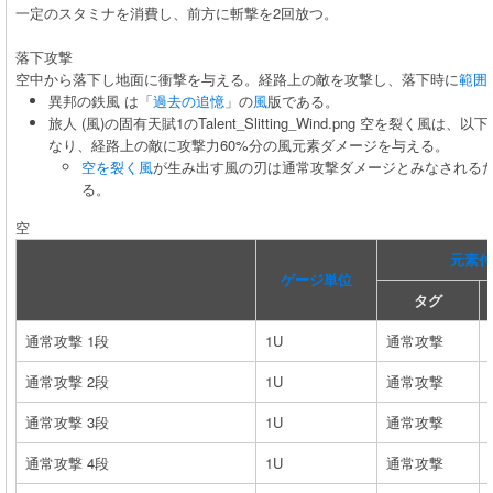
一定のスタミナを消費し、前方に斬撃を2回放つ。
落下攻撃
空中から落下し地面に衝撃を与える。経路上の敵を攻撃し、落下時に
範囲
異邦の鉄風 は「
過去の追憶
」の
風
版である。
旅人 (風)の固有天賦1のTalent_Slitting_Wind.png 空を裂く
なり、経路上の敵に攻撃力60%分の風元素ダメージを与える。
空を裂く風
が生み出す風の刃は通常攻撃ダメージとみなされる
る。
空
元素付
ゲージ単位
タグ
通常攻撃 1段
1U
通常攻撃
通常攻撃 2段
1U
通常攻撃
通常攻撃 3段
1U
通常攻撃
通常攻撃 4段
1U
通常攻撃