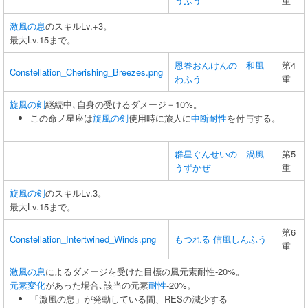
うふう
重
激風の息
のスキルLv.+3。
最大Lv.15まで。
恩眷おんけんの 和風
第4
Constellation_Cherishing_Breezes.png
わふう
重
旋風の剣
継続中､自身の受けるダメージ－10%。
この命ノ星座は
旋風の剣
使用時に旅人に
中断耐性
を付与する。
群星ぐんせいの 渦風
第5
うずかぜ
重
旋風の剣
のスキルLv.3。
最大Lv.15まで。
第6
Constellation_Intertwined_Winds.png
もつれる 信風しんふう
重
激風の息
によるダメージを受けた目標の風元素耐性-20%。
元素変化
があった場合､該当の元素
耐性
-20%。
「激風の息」が発動している間、RESの減少する