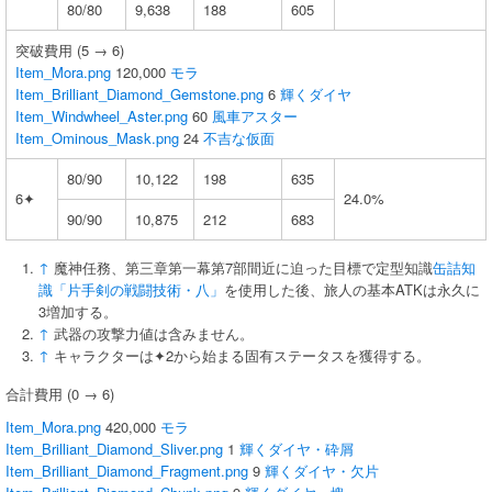
80/80
9,638
188
605
突破費用 (5 → 6)
Item_Mora.png
120,000
モラ
Item_Brilliant_Diamond_Gemstone.png
6
輝くダイヤ
Item_Windwheel_Aster.png
60
風車アスター
Item_Ominous_Mask.png
24
不吉な仮面
80/90
10,122
198
635
6✦
24.0%
90/90
10,875
212
683
↑
魔神任務、第三章第一幕第7部間近に迫った目標で定型知識
缶詰知
識「片手剣の戦闘技術・八」
を使用した後、旅人の基本ATKは永久に
3増加する。
↑
武器の攻撃力値は含みません。
↑
キャラクターは✦2から始まる固有ステータスを獲得する。
合計費用 (0 → 6)
Item_Mora.png
420,000
モラ
Item_Brilliant_Diamond_Sliver.png
1
輝くダイヤ・砕屑
Item_Brilliant_Diamond_Fragment.png
9
輝くダイヤ・欠片