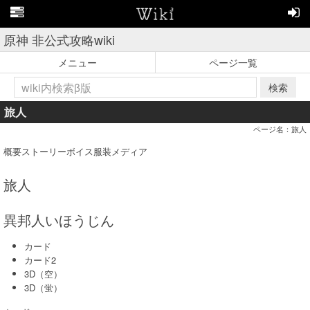
原神 非公式攻略wiki
メニュー
ページ一覧
検索
旅人
ページ名：旅人
概要ストーリーボイス服装メディア
旅人
異邦人いほうじん
カード
カード2
3D（空）
3D（蛍）