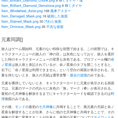
Item_Brilliant_Diamond_Chunk.png
9
輝くダイヤ・塊
Item_Brilliant_Diamond_Gemstone.png
6
輝くダイヤ
Item_Windwheel_Aster.png
168
風車アスター
Item_Damaged_Mask.png
18
破損した仮面
Item_Stained_Mask.png
30
汚れた仮面
Item_Ominous_Mask.png
36
不吉な仮面
元素同調[]
旅人はゲーム開始時、元素のない特殊な状態で始まる。この状態では、キ
ャラクターメニューの旅人の「神の目」は灰色になっており、旅人を選択
した時のキャラクターメニューの背景も灰色である。プロフィール欄の
命
ノ星座
は旅人座と表記されているが、命ノ星座のタブを開こうとすると、
右下に「命ノ星座は利用できません」という空白の画面が表示される。元
素を持たないとき、旅人の天賦は通常攻撃・
過去の追憶
のみである。
元素を獲得していないとき、キャラクターカードに元素が表示される画面
では、元素のマークの代わりに灰色の「無」マーク（🚫︎）が表示される。
最初の七天神像を解放するまでにキャラクターカードを確認できるのは
料
理
画面のみである。
その後、
モンド
の最初の
七天神像
に共鳴することで、風元素の天賦と命ノ
星座を解放することが出来、さらに他の七天神像と共鳴することで、その
神像の元素に変更することが出来る。各国の元素については
テイワット
を