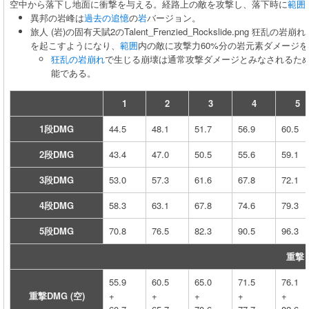
空中から落下し地面に衝撃を与える。経路上の敵を攻撃し、落下時に
範囲
異邦の岩峰は
過去の追憶
の
岩
バージョン。
旅人 (岩)の固有天賦2のTalent_Frenzied_Rockslide.png 
を起こすようになり、
範囲
内の敵に攻撃力60%分の岩元素ダメージ
狂乱の岩崩れ
で生じる崩壊は通常攻撃ダメージとみなされるた
能である。
1
2
3
4
5
1段DMG
44.5
48.1
51.7
56.9
60.5
2段DMG
43.4
47.0
50.5
55.6
59.1
3段DMG
53.0
57.3
61.6
67.8
72.1
4段DMG
58.3
63.1
67.8
74.6
79.3
5段DMG
70.8
76.5
82.3
90.5
96.3
重撃
55.9
60.5
65.0
71.5
76.1
重撃DMG (空)
+
+
+
+
+