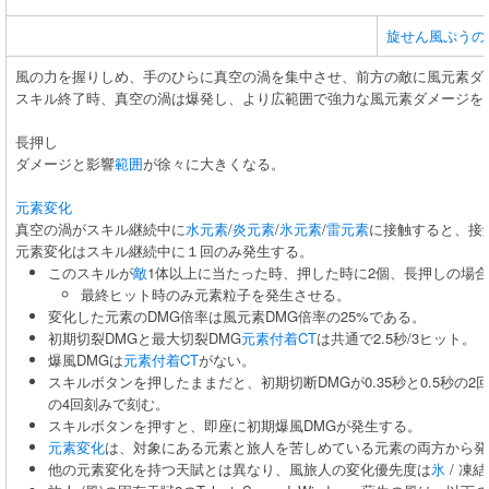
旋せん風ぷうの
風の力を握りしめ、手のひらに真空の渦を集中させ、前方の敵に風元素ダ
スキル終了時、真空の渦は爆発し、より広範囲で強力な風元素ダメージを
長押し
ダメージと影響
範囲
が徐々に大きくなる。
元素変化
真空の渦がスキル継続中に
水元素
/
炎元素
/
氷元素
/
雷元素
に接触すると、接
元素変化はスキル継続中に１回のみ発生する。
このスキルが
敵
1体以上に当たった時、押した時に2個、長押しの場合は
最終ヒット時のみ元素粒子を発生させる。
変化した元素のDMG倍率は風元素DMG倍率の25%である。
初期切裂DMGと最大切裂DMG
元素付着CT
は共通で2.5秒/3ヒット。
爆風DMGは
元素付着CT
がない。
スキルボタンを押したままだと、初期切断DMGが0.35秒と0.5秒の2回
の4回刻みで刻む。
スキルボタンを押すと、即座に初期爆風DMGが発生する。
元素変化
は、対象にある元素と旅人を苦しめている元素の両方から発
他の元素変化を持つ天賦とは異なり、風旅人の変化優先度は
氷
/ 凍結