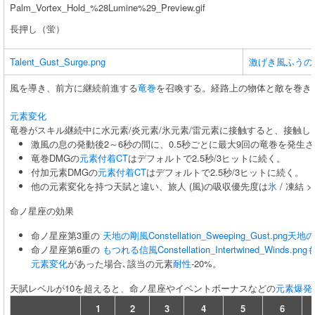
Palm_Vortex_Hold_%28Lumine%29_Preview.gif
長押し（蛍）
Talent_Gust_Surge.png
激げき風ふうの
風を導き、前方に継続前進する
竜巻
を召喚する。経路上の物体と敵を巻き
元素変化
竜巻がスキル継続中に水元素/炎元素/氷元素/雷元素に接触すると、接触
激風の息の発動後2～6秒の間に、0.5秒ごとに最大9回の竜巻を発生
竜巻DMGの
元素付着CT
はデフォルトで2.5秒/3ヒットに続く。
付加元素DMGの
元素付着CT
はデフォルトで2.5秒/3ヒットに続く。
他の元素変化を持つ天賦と違い、旅人 (風)の吸収優先度は
氷
/ 凍結 >
命ノ星座の効果
命ノ星座第3重の
天地の剛風
Constellation_Sweeping_Gust.png
天地の
命ノ星座第6重の
もつれる信風
Constellation_Intertwined_Winds.png
元素変化
があった場合､該当の元素
耐性
-20%。
天賦レベルが10を超えると、命ノ星座やイベントボーナスなどの
元素爆発
1
2
3
4
5
6