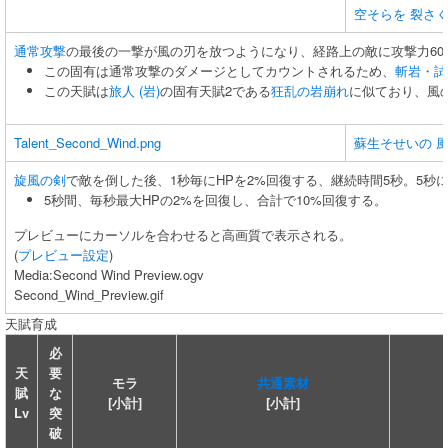
空そらを 裂さく
通常攻撃
の最後の一撃が風の刃を放つようになり、経路上の敵に攻撃力60
この固有は通常攻撃のダメージとしてカウントされるため、
斬岩・試
この天賦は
旅人 (岩)
の固有天賦2である
狂乱の岩崩れ
に似ており、風
Talent_Second_Wind.png
蘇生そせいの 
旋風の剣
で敵を倒した後、1秒毎にHPを2%回復する、継続時間5秒。5秒
5秒間、毎秒最大HPの2%を回復し、合計で10%回復する。
プレビューにカーソルを合わせると高画質で表示される。
(
プレビュー設定
)
Media:Second Wind Preview.ogv
Second_Wind_Preview.gif
天賦育成
必
天
要
モラ
共通素材
賦
な
[小計]
[小計]
Lv
突
破