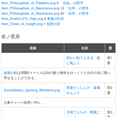
Item_Philosophies_of_Freedom.png
6
「自由」の哲学
Item_Philosophies_of_Resistance.png
12
「抗争」の哲学
Item_Philosophies_of_Resistance.png
20
「抗争」の哲学
Item_Dvalin%27s_Sigh.png
6
東風の吐息
Item_Crown_of_Insight.png
1
知恵の冠
命ノ星座
画像
名前
重
回かい転てんする 怒
第1
ど風ふう
重
旋風の剣
は周囲5メートル以内の敵と物体をゆっくりと自分の前に吸い
寄せることができる。
革新かくしんの 旋風
第2
Constellation_Uprising_Whirlwind.png
せんぷう
重
元素チャージ効率+16%。
天地てんちの 剛風ご
第3