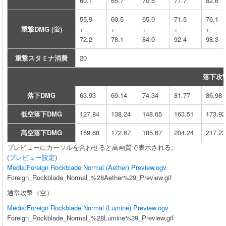
60.7
65.7
70.6
77.7
82.6
55.9
60.5
65.0
71.5
76.1
重撃DMG (蛍)
+
+
+
+
+
72.2
78.1
84.0
92.4
98.3
重撃スタミナ消費
20
落下攻
落下DMG
63.93
69.14
74.34
81.77
86.98
低空落下DMG
127.84
138.24
148.65
163.51
173.92
高空落下DMG
159.68
172.67
185.67
204.24
217.23
プレビューにカーソルを合わせると高画質で表示される。
(
プレビュー設定
)
Media:Foreign Rockblade Normal (Aether) Preview.ogv
Foreign_Rockblade_Normal_%28Aether%29_Preview.gif
通常攻撃（空）
Media:Foreign Rockblade Normal (Lumine) Preview.ogv
Foreign_Rockblade_Normal_%28Lumine%29_Preview.gif