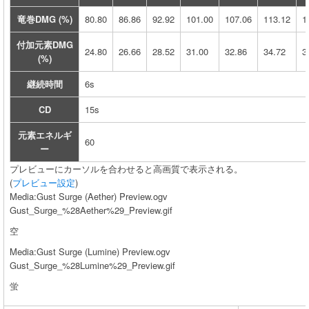
竜巻DMG (%)
80.80
86.86
92.92
101.00
107.06
113.12
1
付加元素DMG
24.80
26.66
28.52
31.00
32.86
34.72
3
(%)
継続時間
6s
CD
15s
元素エネルギ
60
ー
プレビューにカーソルを合わせると高画質で表示される。
(
プレビュー設定
)
Media:Gust Surge (Aether) Preview.ogv
Gust_Surge_%28Aether%29_Preview.gif
空
Media:Gust Surge (Lumine) Preview.ogv
Gust_Surge_%28Lumine%29_Preview.gif
蛍