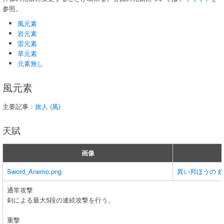
参照。
風元素
岩元素
雷元素
草元素
元素無し
風元素
主要記事：
旅人 (風)
天賦
画像
Sword_Anemo.png
異い邦ほうの 
通常攻撃
剣による最大5段の連続攻撃を行う。
重撃