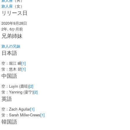
旅人座
（男）
旅人座
（女）
リリース日
2020年9月28日
2年, 6か月前
兄弟姉妹
旅人の兄妹
日本語
空：堀江 瞬
[1]
蛍：悠木 碧
[1]
中国語
空：Luyin (鹿喑)
[2]
蛍：Yanning (宴宁)
[2]
英語
空：Zach Aguilar
[1]
蛍：Sarah Miller-Crews
[1]
韓国語