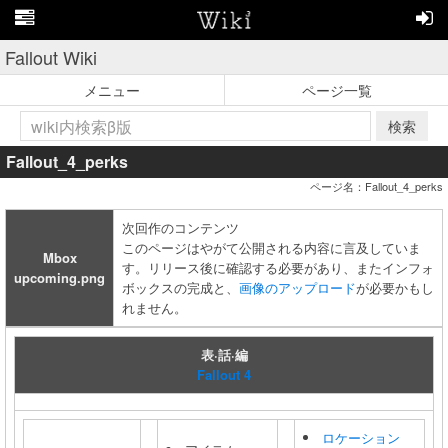
Fallout Wiki
メニュー
ページ一覧
検索
Fallout_4_perks
ページ名：Fallout_4_perks
次回作のコンテンツ
このページはやがて公開される内容に言及していま
Mbox
す。リリース後に確認する必要があり、またインフォ
upcoming.png
ボックスの完成と、
画像のアップロード
が必要かもし
れません。
表·話·編
Fallout 4
ロケーション