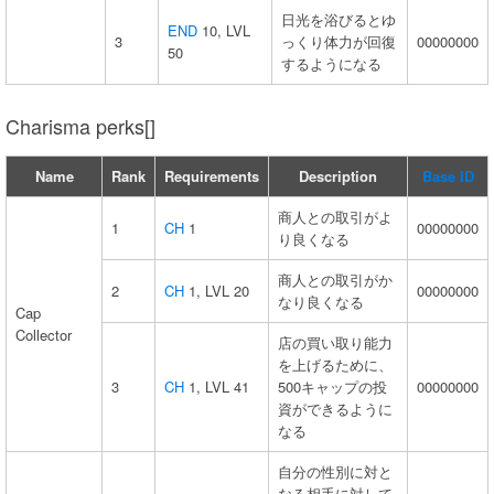
日光を浴びるとゆ
END
10, LVL
3
っくり体力が回復
00000000
50
するようになる
Charisma perks[]
Name
Rank
Requirements
Description
Base ID
商人との取引がよ
1
CH
1
00000000
り良くなる
商人との取引がか
2
CH
1, LVL 20
00000000
なり良くなる
Cap
Collector
店の買い取り能力
を上げるために、
3
CH
1, LVL 41
500キャップの投
00000000
資ができるように
なる
自分の性別に対と
なる相手に対して