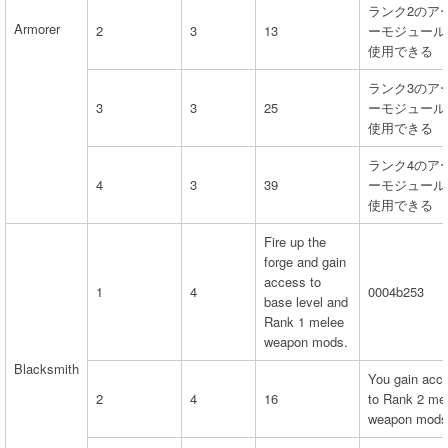
ランク2のア
Armorer
2
3
13
ーモジュール
使用できる
ランク3のア
3
3
25
ーモジュール
使用できる
ランク4のア
4
3
39
ーモジュール
使用できる
Fire up the
forge and gain
access to
1
4
0004b253
base level and
Rank 1 melee
weapon mods.
Blacksmith
You gain acc
2
4
16
to Rank 2 me
weapon mods