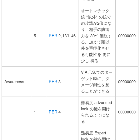
オートマチック
銃 "以外" の銃で
の攻撃が2倍にな
り、相手の防御
5
PER
2, LVL 46
力を 30% 無視す
00000000
る。加えて頭以
外を重症化させ
る可能性を 更に
少し 得る
V.A.T.S.でのター
ゲット時に、ダ
Awareness
1
PER
3
00000000
メージ耐性を見
ることができる
難易度 advanced
lock の鍵を開け
1
PER
4
00000000
られるようにな
る
難易度 Expert
lock の鍵を開け