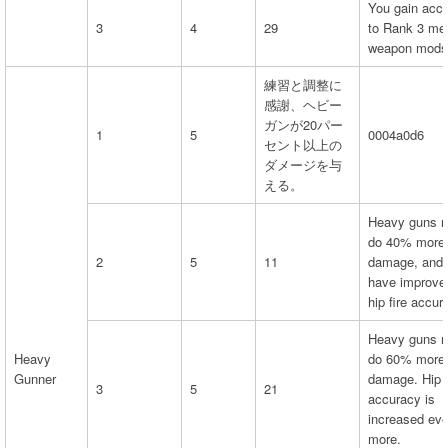
You gain acc
3
4
29
to Rank 3 me
weapon mods
練習と調整に
感謝、ヘビー
ガンが20パー
1
5
0004a0d6
セント以上の
ダメージを与
える。
Heavy guns 
do 40% more
2
5
11
damage, and
have improve
hip fire accur
Heavy guns 
Heavy
do 60% more
Gunner
damage. Hip f
3
5
21
accuracy is
increased ev
more.