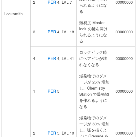
2
PER
4, LVL 7
00000000
られるようにな
る
Locksmith
難易度 Master
lock の鍵を開け
3
PER
4, LVL 18
00000000
られるようにな
る
ロックピック時
4
PER
4, LVL 41
にヘアピンが壊
00000000
れなくなる
爆発物でのダメ
ージが 25% 増加
し、Chemistry
1
PER
5
00000000
Station で爆発物
を作れるように
なる
爆発物でのダメ
ージが 50% 増加
し、弧を描くよ
2
PER
5, LVL 10
00000000
うに Grenade を