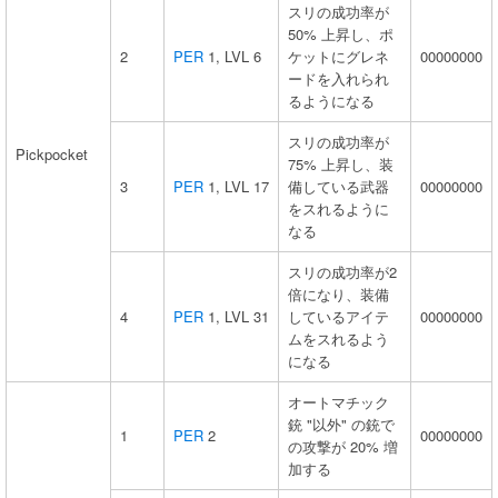
スリの成功率が
50% 上昇し、ポ
2
PER
1, LVL 6
ケットにグレネ
00000000
ードを入れられ
るようになる
スリの成功率が
Pickpocket
75% 上昇し、装
3
PER
1, LVL 17
備している武器
00000000
をスれるように
なる
スリの成功率が2
倍になり、装備
4
PER
1, LVL 31
しているアイテ
00000000
ムをスれるよう
になる
オートマチック
銃 "以外" の銃で
1
PER
2
00000000
の攻撃が 20% 増
加する