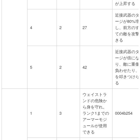
が上昇する
近接武器のダ
ージが80%増
4
2
27
し、前方のす
ての敵を攻撃
きる
近接武器のダ
ージが倍にな
り、敵に重傷
5
2
42
負わせたり、
を叩きつけら
る
ウェイストラ
ンドの危険か
ら身を守れ。
1
3
ランク1までの
0004b254
アーマーモジ
ュールが使用
できる