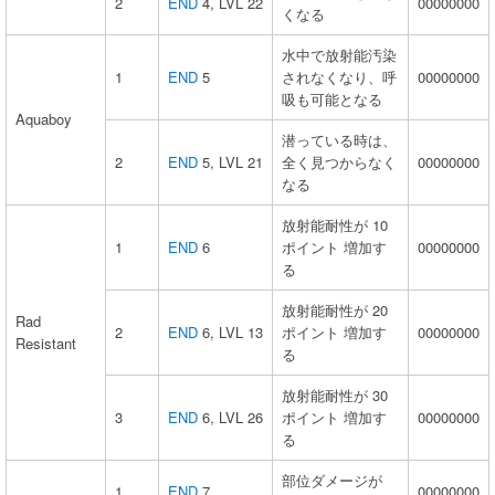
2
END
4, LVL 22
00000000
くなる
水中で放射能汚染
1
END
5
されなくなり、呼
00000000
吸も可能となる
Aquaboy
潜っている時は、
2
END
5, LVL 21
全く見つからなく
00000000
なる
放射能耐性が 10
1
END
6
ポイント 増加す
00000000
る
放射能耐性が 20
Rad
2
END
6, LVL 13
ポイント 増加す
00000000
Resistant
る
放射能耐性が 30
3
END
6, LVL 26
ポイント 増加す
00000000
る
部位ダメージが
1
END
7
00000000