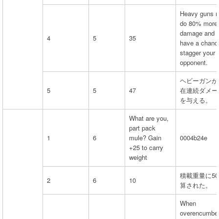
Heavy guns 
do 80% more
damage and
4
5
35
have a chanc
stagger your
opponent.
ヘビーガンが
5
5
47
在連続ダメー
を与える。
What are you,
part pack
1
6
mule? Gain
0004b24e
+25 to carry
weight
積載重量に5
2
6
10
算された。
When
overencumber