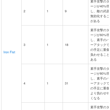
素手攻撃のダ
ージが40%増
2
1
9
し、敵の武器
無効化するこ
がある
素手攻撃のダ
ージが60%増
し、素手のパ
3
1
18
ーアタックで
の手足に重傷
Iron Fist
負わせること
ある
素手攻撃のダ
ージが80%増
し、素手のパ
4
1
31
ーアタックで
の手足に重傷
より負わせや
くなる
素手攻撃のダ