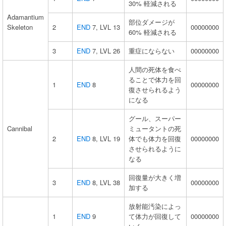
30% 軽減される
Adamantium
部位ダメージが
Skeleton
2
END
7, LVL 13
00000000
60% 軽減される
3
END
7, LVL 26
重症にならない
00000000
人間の死体を食べ
ることで体力を回
1
END
8
00000000
復させられるよう
になる
グール、スーパー
Cannibal
ミュータントの死
2
END
8, LVL 19
体でも体力を回復
00000000
させられるように
なる
回復量が大きく増
3
END
8, LVL 38
00000000
加する
放射能汚染によっ
1
END
9
て体力が回復して
00000000