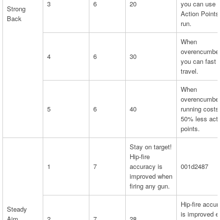
3
6
20
you can use
Strong
Action Points
Back
run.
When
overencumber
4
6
30
you can fast
travel.
When
overencumber
5
6
40
running costs
50% less act
points.
Stay on target!
Hip-fire
1
7
accuracy is
001d2487
improved when
firing any gun.
Hip-fire accu
Steady
is improved 
Aim
2
7
28