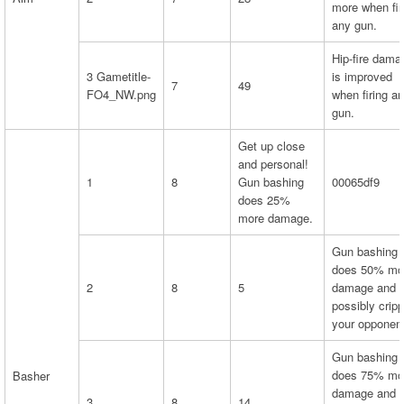
more when fir
any gun.
Hip-fire dama
3 Gametitle-
is improved
7
49
FO4_NW.png
when firing a
gun.
Get up close
and personal!
1
8
Gun bashing
00065df9
does 25%
more damage.
Gun bashing 
does 50% mo
2
8
5
damage and
possibly cripp
your opponent
Gun bashing 
does 75% mo
Basher
damage and 
3
8
14