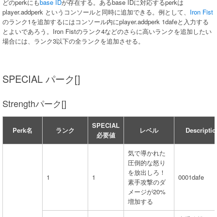
どのperkにも
base ID
が存在する。あるbase IDに対応するperkは
player.addperk
というコンソールと同時に追加できる。例として、
Iron Fist
のランク1を追加するにはコンソール内にplayer.addperk 1dafeと入力する
とよいであろう。Iron Fistのランク4などのさらに高いランクを追加したい
場合には、ランク3以下の全ランクを追加させる。
SPECIAL パーク[]
Strengthパーク[]
SPECIAL
Perk名
ランク
レベル
Descriptio
必要値
気で導かれた
圧倒的な怒り
を放出しろ！
1
1
0001dafe
素手攻撃のダ
メージが20%
増加する