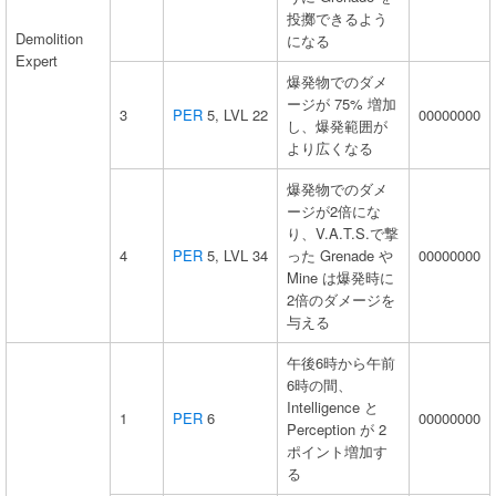
投擲できるよう
Demolition
になる
Expert
爆発物でのダメ
ージが 75% 増加
3
PER
5, LVL 22
00000000
し、爆発範囲が
より広くなる
爆発物でのダメ
ージが2倍にな
り、V.A.T.S.で撃
4
PER
5, LVL 34
った Grenade や
00000000
Mine は爆発時に
2倍のダメージを
与える
午後6時から午前
6時の間、
Intelligence と
1
PER
6
00000000
Perception が 2
ポイント増加す
る