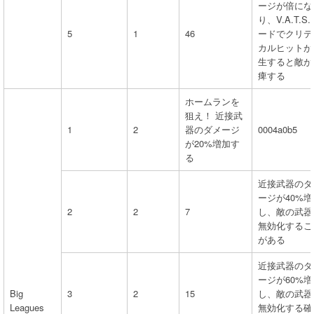
ージが倍にな
り、V.A.T.S.
5
1
46
ードでクリテ
カルヒットが
生すると敵が
痺する
ホームランを
狙え！ 近接武
1
2
器のダメージ
0004a0b5
が20%増加す
る
近接武器のダ
ージが40%増
2
2
7
し、敵の武器
無効化するこ
がある
近接武器のダ
ージが60%増
Big
3
2
15
し、敵の武器
Leagues
無効化する確