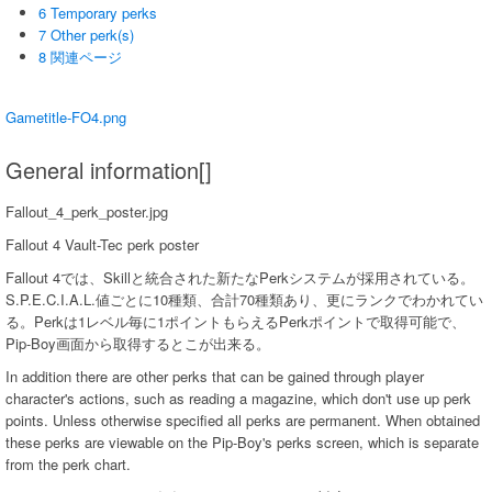
6 Temporary perks
7 Other perk(s)
8 関連ページ
Gametitle-FO4.png
General information[]
Fallout_4_perk_poster.jpg
Fallout 4 Vault-Tec perk poster
Fallout 4では、Skillと統合された新たなPerkシステムが採用されている。
S.P.E.C.I.A.L.値ごとに10種類、合計70種類あり、更にランクでわかれてい
る。Perkは1レベル毎に1ポイントもらえるPerkポイントで取得可能で、
Pip-Boy画面から取得するとこが出来る。
In addition there are other perks that can be gained through player
character's actions, such as reading a magazine, which don't use up perk
points. Unless otherwise specified all perks are permanent. When obtained
these perks are viewable on the Pip-Boy's perks screen, which is separate
from the perk chart.