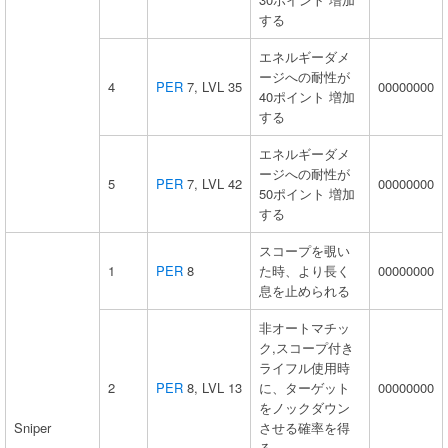
する
エネルギーダメ
ージへの耐性が
4
PER
7, LVL 35
00000000
40ポイント 増加
する
エネルギーダメ
ージへの耐性が
5
PER
7, LVL 42
00000000
50ポイント 増加
する
スコープを覗い
1
PER
8
た時、より長く
00000000
息を止められる
非オートマチッ
ク,スコープ付き
ライフル使用時
2
PER
8, LVL 13
に、ターゲット
00000000
をノックダウン
Sniper
させる確率を得
る