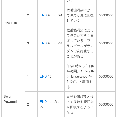
いく
放射能汚染によっ
2
END
9, LVL 24
て体力が更に回復
00000000
していく
Ghoulish
放射能汚染によっ
て体力が大きく回
復していき、フェ
3
END
9, LVL 48
00000000
ラルグールがラン
ダムで友好化する
ことがある
午後6時から午前6
時の間、 Strength
1
END
10
と Endurance が
00000000
2ポイント増加す
る
Solar
日光を浴びるとゆ
Powered
END
10, LVL
っくり放射能汚染
2
00000000
27
が回復するように
なる