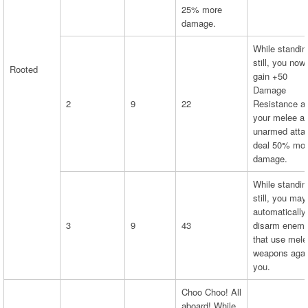
25% more
damage.
While standin
still, you now
Rooted
gain +50
Damage
2
9
22
Resistance a
your melee a
unarmed atta
deal 50% mo
damage.
While standin
still, you may
automatically
3
9
43
disarm enemi
that use mele
weapons agai
you.
Choo Choo! All
aboard! While