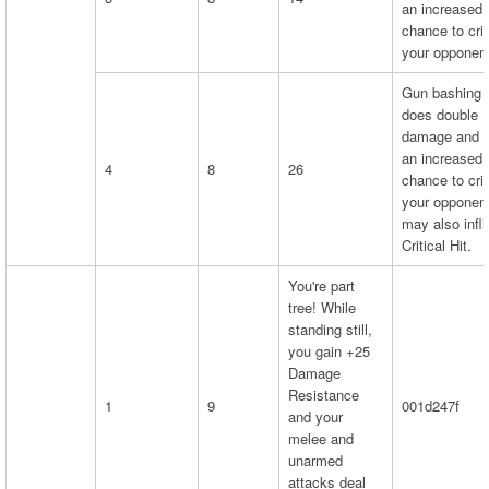
an increased
chance to cri
your opponent
Gun bashing
does double
damage and 
an increased
4
8
26
chance to cri
your opponent
may also infli
Critical Hit.
You're part
tree! While
standing still,
you gain +25
Damage
Resistance
1
9
001d247f
and your
melee and
unarmed
attacks deal