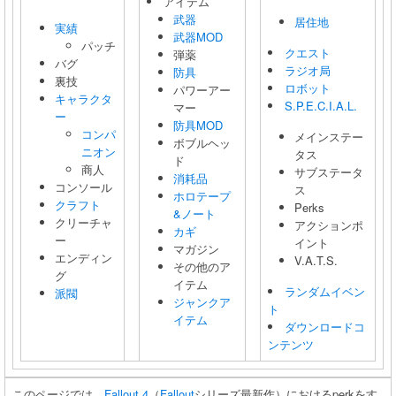
アイテム
武器
居住地
実績
武器MOD
パッチ
クエスト
弾薬
バグ
ラジオ局
防具
裏技
ロボット
パワーアー
キャラクタ
S.P.E.C.I.A.L.
マー
ー
防具MOD
コンパ
メインステー
ボブルヘッ
ニオン
タス
ド
商人
サブステータ
消耗品
コンソール
ス
ホロテープ
クラフト
Perks
&ノート
クリーチャ
アクションポ
カギ
ー
イント
マガジン
エンディン
V.A.T.S.
その他のア
グ
イテム
ランダムイベン
派閥
ジャンクア
ト
イテム
ダウンロードコ
ンテンツ
このページでは、
Fallout 4
（
Fallout
シリーズ最新作）におけるperkをす