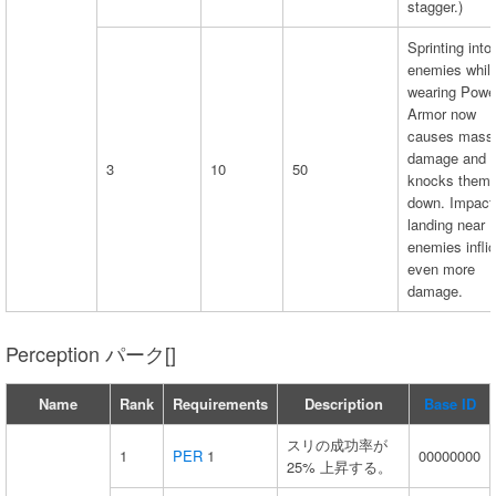
stagger.)
Sprinting into
enemies whil
wearing Powe
Armor now
causes mass
damage and
3
10
50
knocks them
down. Impact
landing near
enemies inflic
even more
damage.
Perception パーク[]
Name
Rank
Requirements
Description
Base ID
スリの成功率が
1
PER
1
00000000
25% 上昇する。