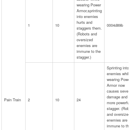
wearing Power
Armor,sprinting
into enemies
hurts and
1
10
0004d89b
staggers them.
(Robots and
oversized
enemies are
immune to the
stagger.)
Sprinting into
enemies whil
wearing Powe
Armor now
causes sever
damage and 
Pain Train
2
10
24
more powerfu
stagger. (Rob
and oversize
enemies are
immune to th