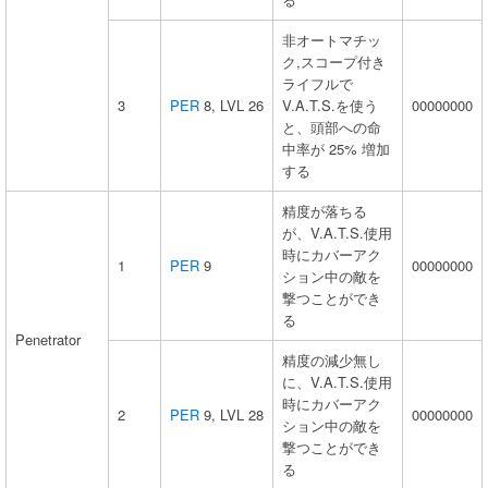
非オートマチッ
ク,スコープ付き
ライフルで
3
PER
8, LVL 26
V.A.T.S.を使う
00000000
と、頭部への命
中率が 25% 増加
する
精度が落ちる
が、V.A.T.S.使用
時にカバーアク
1
PER
9
00000000
ション中の敵を
撃つことができ
る
Penetrator
精度の減少無し
に、V.A.T.S.使用
時にカバーアク
2
PER
9, LVL 28
00000000
ション中の敵を
撃つことができ
る