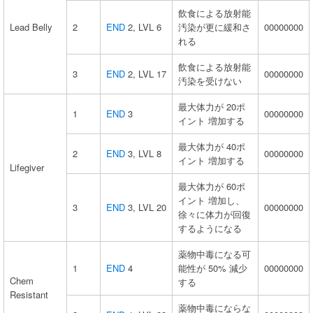
飲食による放射能
Lead Belly
2
END
2, LVL 6
汚染が更に緩和さ
00000000
れる
飲食による放射能
3
END
2, LVL 17
00000000
汚染を受けない
最大体力が 20ポ
1
END
3
00000000
イント 増加する
最大体力が 40ポ
2
END
3, LVL 8
00000000
イント 増加する
Lifegiver
最大体力が 60ポ
イント 増加し、
3
END
3, LVL 20
00000000
徐々に体力が回復
するようになる
薬物中毒になる可
1
END
4
能性が 50% 減少
00000000
Chem
する
Resistant
薬物中毒にならな