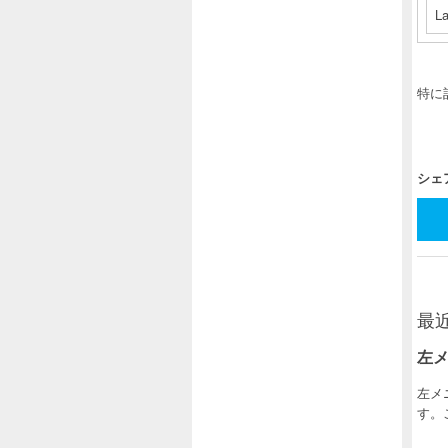
La
特に
シェ
最
左
左メ
す。