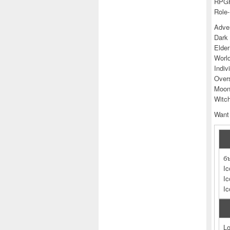
RPGF
Role
Adve
Dark 
Elder
World
Indiv
Overs
Moon 
Witch
Want
бъ
Ic
Ic
I
Lo