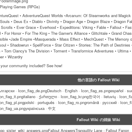
ooterImage.png
-Playing Games (RPGs)
ntureQuest • AdventureQuest Worlds •Arcanum: Of Steamworks and Magick O
Souls • Deus Ex • Diablo • Divinity • Dragon Age • Dragon Blaze • Dragon F
 Scrolls • Ever Grace • Everhood • Expeditions: Viking • Fable • Fallout • Fas
 • For Honor • For The King • The Gamer's Alliance • Glitchtale • Grand Chase •
isible •Jade Empire •Masquerada • Mass Effect • MechQuest • The Memory of
oul • Shadowrun • SpellForce • Star Citizen • Stories: The Path of Destinies
• Tom Clancy's The Division • Torment • Transformice Adventures • Ultima •
er • Wizardry
 your community included? See how!
他の言語の Fallout Wiki
лгарски · Icon_flag_de.pngDeutsch · English · Icon_flag_es.pngespañol · suo
on_flag_it.pngitaliano · ქართული · Icon_flag_kr.png한국어 · lietuvių · Icon_fl
on_flag_pl.pngpolski · português · Icon_flag_ro.pngromână · русский · Icon_
con_flag_ua.pngукраїнська · 中文
Fallout Wiki の姉妹 Wiki
go_sister_wiki_answers.pngFallout AnswersTranquility Lane - Fallout Fanon 