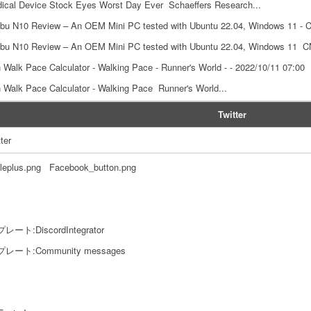
ical Device Stock Eyes Worst Day Ever Schaeffers Research...
bu N10 Review – An OEM Mini PC tested with Ubuntu 22.04, Windows 11 - CN
bu N10 Review – An OEM Mini PC tested with Ubuntu 22.04, Windows 11 CN
 Walk Pace Calculator - Walking Pace - Runner's World - - 2022/10/11 07:00
 Walk Pace Calculator - Walking Pace Runner's World...
Twitter
ter
leplus.png Facebook_button.png
ート:DiscordIntegrator
レート:Community messages