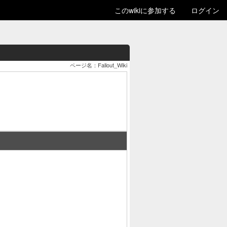
このwikiに参加する
ログイン
ページ名：Fallout_Wiki