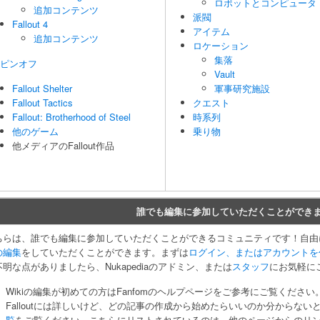
ロボットとコンピュータ
追加コンテンツ
派閥
Fallout 4
アイテム
追加コンテンツ
ロケーション
集落
ピンオフ
Vault
Fallout Shelter
軍事研究施設
Fallout Tactics
クエスト
Fallout: Brotherhood of Steel
時系列
他のゲーム
乗り物
他メディアのFallout作品
誰でも編集に参加していただくことができ
ちらは、誰でも編集に参加していただくことができるコミュニティです！自由
の編集
をしていただくことができます。まずは
ログイン、またはアカウントを
不明な点がありましたら、Nukapediaのアドミン、または
スタッフ
にお気軽に
Wikiの編集が初めての方はFanfomのヘルプページをご参考にご覧ください
Falloutには詳しいけど、どの記事の作成から始めたらいいのか分からない
覧
をご覧ください。こちらにリストされているのは、他のページからのリ