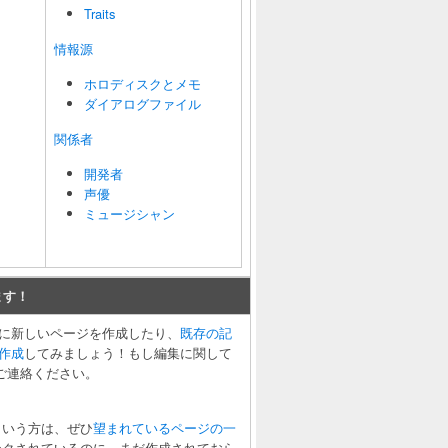
Traits
情報源
ホロディスクとメモ
ダイアログファイル
関係者
開発者
声優
ミュージシャン
ます！
に新しいページを作成したり、
既存の記
作成
してみましょう！もし編集に関して
ご連絡ください。
。
という方は、ぜひ
望まれているページの一
ンクされているのに、まだ作成されておら