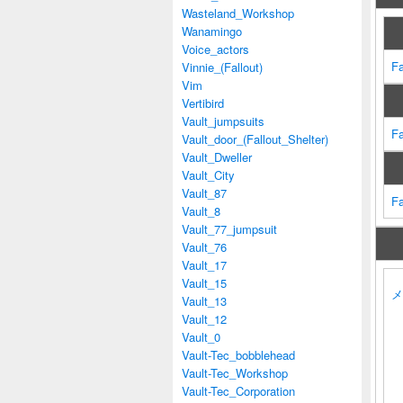
Wasteland_Workshop
Wanamingo
Voice_actors
Fa
Vinnie_(Fallout)
Vim
Vertibird
Vault_jumpsuits
Fa
Vault_door_(Fallout_Shelter)
Vault_Dweller
Vault_City
Vault_87
Fa
Vault_8
Vault_77_jumpsuit
Vault_76
Vault_17
Vault_15
メ
Vault_13
Vault_12
Vault_0
Vault-Tec_bobblehead
Vault-Tec_Workshop
Vault-Tec_Corporation