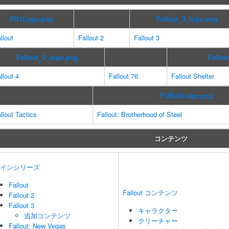
FO1Logo.png
Fallout_3_logo.png
llout
Fallout 2
Fallout 3
Fallout_4_logo.png
Fallou
llout 4
Fallout 76
Fallout Shelter
FOBoSLogo.png
llout Tactics
Fallout: Brotherhood of Steel
コンテンツ
インシリーズ
Fallout
Fallout コンテンツ
Fallout 2
Fallout 3
キャラクター
追加コンテンツ
クリーチャー
Fallout: New Vegas