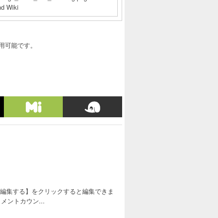
nd Wiki
利用可能です。
を編集する】をクリックすると編集できま
ントカウン...