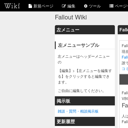
新規ページ
編集
ツール
ページ
Fallout Wiki
左メニュー
Fal
左メニューサンプル
Fa
現
左メニューはヘッダーメニュー
Fa
の
誰
コ
【編集】>【左メニューを編集す
る】をクリックすると編集でき
ます。
ご自由に編集してください。
Fal
VBC
掲示板
Fa
雑談・質問・相談掲示板
人
更新履歴
Fa