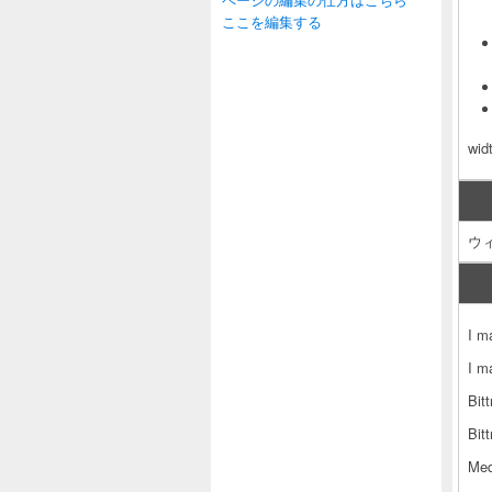
ここを編集する
wi
ウ
I m
I m
Bit
Bit
Med