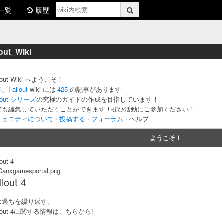
一覧
履歴
lout_Wiki
llout Wiki へようこそ！
在、
Fallout
wiki には
425
の記事があります
llout シリーズ
の究極のガイドの作成を目指しています！
でも編集していただくことができます！ぜひ活動にご参加ください！
ミュニティについて
·
投稿する
·
フォーラム
· ヘルプ
ようこそ！
lout 4
anxgamesportal.png
llout 4
は過ちを繰り返す。
llout 4に関する情報はこちらから!