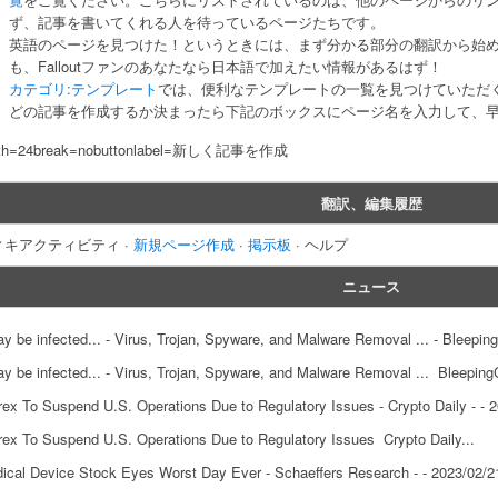
ず、記事を書いてくれる人を待っているページたちです。
英語のページを見つけた！というときには、まず分かる部分の翻訳から始め
も、Falloutファンのあなたなら日本語で加えたい情報があるはず！
カテゴリ:テンプレート
では、便利なテンプレートの一覧を見つけていただ
どの記事を作成するか決まったら下記のボックスにページ名を入力して、
dth=24break=nobuttonlabel=新しく記事を作成
翻訳、編集履歴
ィキアクティビティ ·
新規ページ作成
·
掲示板
· ヘルプ
ニュース
ay be infected... - Virus, Trojan, Spyware, and Malware Removal ... - Bleepin
ay be infected... - Virus, Trojan, Spyware, and Malware Removal ... Bleeping
trex To Suspend U.S. Operations Due to Regulatory Issues - Crypto Daily - - 
trex To Suspend U.S. Operations Due to Regulatory Issues Crypto Daily...
ical Device Stock Eyes Worst Day Ever - Schaeffers Research - - 2023/02/2