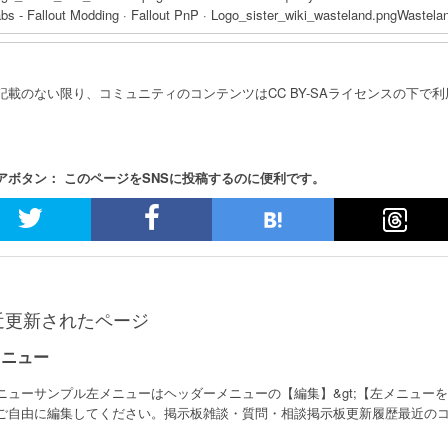
bs - Fallout Modding · Fallout PnP · Logo_sister_wiki_wasteland.pngWastela
記載のない限り、コミュニティのコンテンツはCC BY-SAライセンスの下で
アボタン： このページをSNSに投稿するのに便利です。
近更新されたページ
メニュー
ニューサンプル左メニューはヘッダーメニューの【編集】&gt;【左メニュー
ご自由に編集してください。掲示板雑談・質問・相談掲示板更新履歴最近のコメ