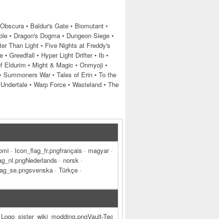
bscura • Baldur's Gate • Biomutant •
able • Dragon's Dogma • Dungeon Siege •
ter Than Light • Five Nights at Freddy's
 Greedfall • Hyper Light Drifter • Ib •
 Eldurim • Might & Magic • Onmyoji •
 • Summoners War • Tales of Erin • To the
 Undertale • Warp Force • Wasteland • The
mi · Icon_flag_fr.pngfrançais · magyar ·
ag_nl.pngNederlands · norsk ·
flag_se.pngsvenska · Türkçe ·
· Logo_sister_wiki_modding.pngVault-Tec