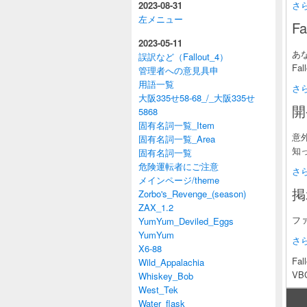
2023-08-31
さら
左メニュー
Fa
2023-05-11
あな
誤訳など（Fallout_4）
Fa
管理者への意見具申
用語一覧
さら
大阪335せ58-68_/_大阪335せ
開
5868
固有名詞一覧_Item
意外
固有名詞一覧_Area
知
固有名詞一覧
危険運転者にご注意
さら
メインページ/theme
掲
Zorbo's_Revenge_(season)
ZAX_1.2
フ
YumYum_Deviled_Eggs
YumYum
さら
X6-88
Fal
Wild_Appalachia
VBC
Whiskey_Bob
West_Tek
Water_flask