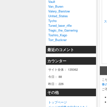
Vault
Van_Buren
Valery_Barstow
United_States
Tycho
ス
Tuned_laser_rifle
Tragic_the_Garnering
Toshiro_Kago
Torr_Buckner
最近のコメント
カウンター
サイト全体：
135062
今日：
88
こ
昨日：
226
事
ご
その他
トップページ
ページの編集の仕方はこちら