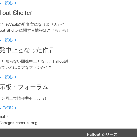
に読む >
llout Shelter
たもVaultの監督官になりませんか?
llout Shelterに関する情報はこちらから!
に読む >
発中止となった作品
と知らない開発中止となったFallout達
っていればコアなファンかも?
に読む >
示板・フォーラム
ァン同士で情報共有しよう!
に読む >
lout 4
anxgamesportal.png
Fallout シリーズ