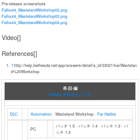
Pre-release screenshots
Fallout4_WastelandWorkshop02.png
Fallout4_WastelandWorkshop03.png
Fallout4_WastelandWorkshop04.png
Video[]
References[]
↑
http://help.bethesda.net/app/answers/detail/a_id/33021/kw/Wastelan
d%20Workshop
表·話·編
Fallout 4 DLCとパッチ
DLC
Automatron
· Wasteland Workshop ·
Far Harbor
パッチ 1.5 · パッチ 1.4 · パッチ 1.3 · パ
PC
ッチ 1.2