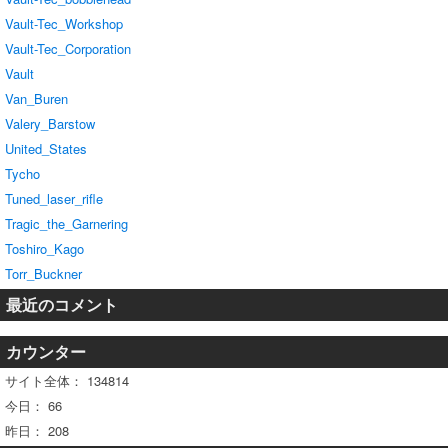
Vault-Tec_Workshop
Vault-Tec_Corporation
Vault
Van_Buren
Valery_Barstow
United_States
Tycho
Tuned_laser_rifle
Tragic_the_Garnering
Toshiro_Kago
Torr_Buckner
最近のコメント
カウンター
サイト全体：
134814
今日：
66
昨日：
208