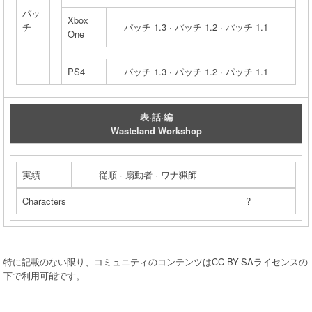
パッ
Xbox
チ
パッチ 1.3 · パッチ 1.2 · パッチ 1.1
One
PS4
パッチ 1.3 · パッチ 1.2 · パッチ 1.1
表·話·編
Wasteland Workshop
実績
従順 · 扇動者 · ワナ猟師
Characters
?
特に記載のない限り、コミュニティのコンテンツはCC BY-SAライセンスの
下で利用可能です。