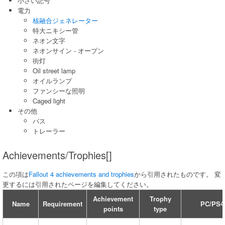
小さい記号
電力
核融合ジェネレーター
特大ニキシー管
ネオン文字
ネオンサイン - オープン
街灯
Oil street lamp
オイルランプ
ファンシーな照明
Caged light
その他
バス
トレーラー
Achievements/Trophies[]
この項は
Fallout 4 achievements and trophies
から引用されたものです。 変
更するには引用されたページを編集してください。
Achievement
Trophy
Name
Requirement
PC/PS4
points
type