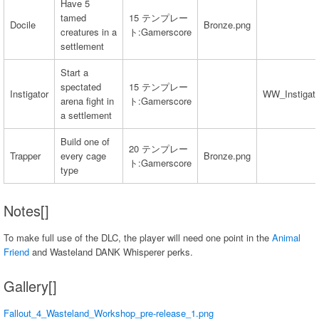
Have 5
tamed
15 テンプレー
Docile
Bronze.png
creatures in a
ト:Gamerscore
settlement
Start a
spectated
15 テンプレー
Instigator
WW_Instigato
arena fight in
ト:Gamerscore
a settlement
Build one of
20 テンプレー
Trapper
every cage
Bronze.png
ト:Gamerscore
type
Notes[]
To make full use of the DLC, the player will need one point in the
Animal
Friend
and Wasteland DANK Whisperer perks.
Gallery[]
Fallout_4_Wasteland_Workshop_pre-release_1.png