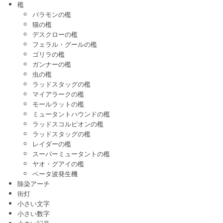
檻
バラモンの檻
猫の檻
デスクローの檻
フェラル・グールの檻
ゴリラの檻
ガンナーの檻
虫の檻
ラッドスタッグの檻
マイアラークの檻
モールラットの檻
ミュータントハウンドの檻
ラッドスコルピオンの檻
ラッドスタッグの檻
レイダーの檻
スーパーミュータントの檻
ヤオ・グアイの檻
ベータ波発生機
除染アーチ
街灯
小さい文字
小さい数字