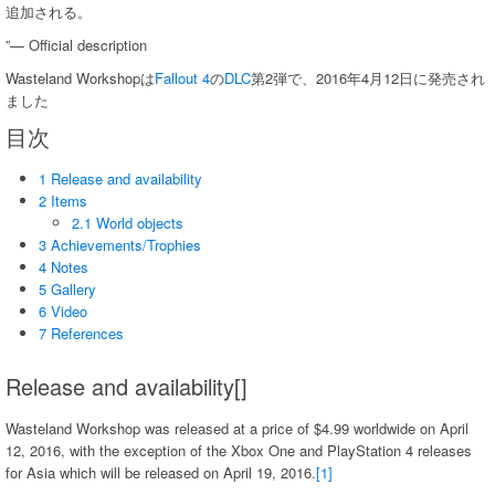
追加される。
”— Official description
Wasteland Workshopは
Fallout 4
の
DLC
第2弾で、2016年4月12日に発売され
ました
目次
1 Release and availability
2 Items
2.1 World objects
3 Achievements/Trophies
4 Notes
5 Gallery
6 Video
7 References
Release and availability[]
Wasteland Workshop was released at a price of $4.99 worldwide on April
12, 2016, with the exception of the Xbox One and PlayStation 4 releases
for Asia which will be released on April 19, 2016.
[1]