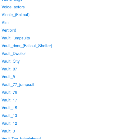
Voice_actors
Vinnie_(Fallout)
Vim
Vertibird
Vault_jumpsuits
Vault_door_(Fallout_Shelter)
Vault_Dweller
Vault_City
Vault_87
Vault_8
Vault_77_jumpsuit
Vault_76
Vault_17
Vault_15
Vault_13
Vault_12
Vault_0
Vault-Tec_bobblehead