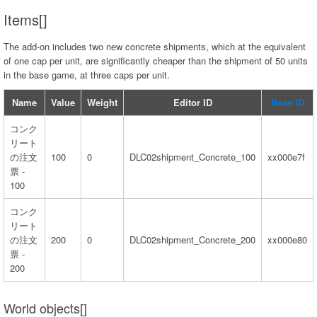
Items[]
The add-on includes two new concrete shipments, which at the equivalent
of one cap per unit, are significantly cheaper than the shipment of 50 units
in the base game, at three caps per unit.
Name
Value
Weight
Editor ID
Base ID
コンク
リート
の注文
100
0
DLC02shipment_Concrete_100
xx000e7f
票 -
100
コンク
リート
の注文
200
0
DLC02shipment_Concrete_200
xx000e80
票 -
200
World objects[]