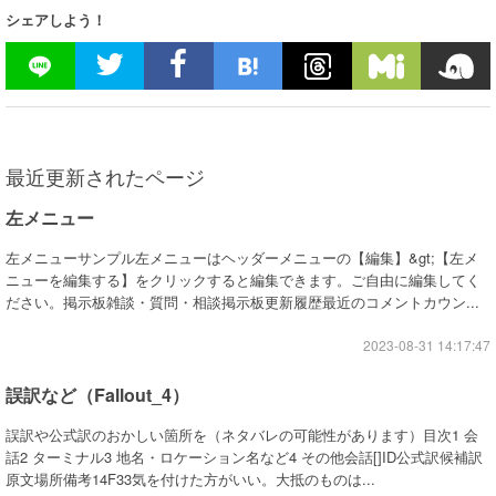
シェアしよう！
最近更新されたページ
左メニュー
左メニューサンプル左メニューはヘッダーメニューの【編集】&gt;【左メ
ニューを編集する】をクリックすると編集できます。ご自由に編集してく
ださい。掲示板雑談・質問・相談掲示板更新履歴最近のコメントカウン...
2023-08-31 14:17:47
誤訳など（Fallout_4）
誤訳や公式訳のおかしい箇所を（ネタバレの可能性があります）目次1 会
話2 ターミナル3 地名・ロケーション名など4 その他会話[]ID公式訳候補訳
原文場所備考14F33気を付けた方がいい。大抵のものは...