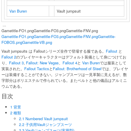
Van Buren
Vault jumpsuit
...
Gametitle-FO1.pngGametitle-FO3.pngGametitle-FNV.png
Gametitle-FO1.png
Gametitle-FO3.png
Gametitle-FNV.png
Gametitle-
FOBOS.png
Gametitle-VB.png
Vault jumpsuits は Falloutシリーズ全作で登場する服である。
Fallout
と
Fallout 2
のプレイヤーキャラクターはデフォルト装備として身につけてお
り、
Fallout 3
,
Fallout: New Vegas
、
Fallout 4
と
Van Buren
では服装として
実装された。
Fallout Tactics
と
Fallout: Brotherhood of Steel
では、プレイヤ
ーは装備することができない。ジャンプスーツは一見革製に見えるが、数
字部分はポリエステルで作られている。またベルトと他の備品はアルミニ
ウムである。
目次
1 背景
2 種類
2.1 Numbered Vault jumpsuit
2.2 子供用Vaultジャンプスーツ
2.3 Vaultジャンプスーツ(実用型)