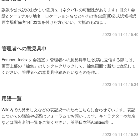
誤訳や公式訳のおかしい箇所を（ネタバレの可能性があります）目次1 会
話2 ターミナル3 地名・ロケーション名など4 その他会話[]ID公式訳候補訳
原文場所備考14F33気を付けた方がいい。大抵のものは...
2023-05-11 01:15:40
管理者への意見具申
Forums: Index > 会議室 > 管理者への意見具申注:投稿に返信する際には、
画面上部の「編集」のリンクをクリックして、編集画面で新たに追記して
ください。管理者への意見具申箱みたいなものを作...
2023-05-11 01:15:34
用語一覧
Wiki内での見出し文などの表記統一のためこちらに合わせています。表記
についての議論や提案はフォーラムでお願いします。キャラクターや地名
などは固有名詞一覧をご覧ください。英語日本語Abilities能...
2023-05-11 01:15:28