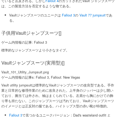
ていると言及される。しかし
Fallout 4
のカットされたVault ジャンプスーツ
は、この製造方法を否定するような物である。
Vaultジャンプスーツのユニークは
Fallout 3
の
Vault 77 jumpsuit
であ
る。
子供用Vaultジャンプスーツ[]
ゲーム内情報の記事: Fallout 3
標準的なジャンプスーツより小さなタイプ。
Vaultジャンプスーツ(実用型)[]
Vault_101_Utility_Jumpsuit.png
ゲーム内情報の記事s: Fallout 3, Fallout: New Vegas
Vault utility jumpsuitは標準的なVaultジャンプスーツの改良型である。手作
業と日常的な修理作業のために改良された。上半身のジッパーは少し開い
ており、腕当ては外され、袖はまくられている。左肩から胸にかけての飾
り帯も持たない。このジャンプスーツは汚れており、Vaultジャンプスーツ
のイメージとは正反対の服である。ハイトップス型の赤い靴が特徴的。
Fallout 3
で見つかるユニークバージョン：Dad's wasteland outfit と