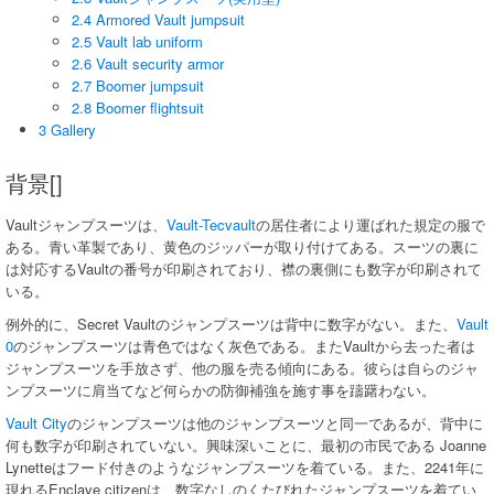
2.4 Armored Vault jumpsuit
2.5 Vault lab uniform
2.6 Vault security armor
2.7 Boomer jumpsuit
2.8 Boomer flightsuit
3 Gallery
背景[]
Vaultジャンプスーツは、
Vault-Tec
vault
の居住者により運ばれた規定の服で
ある。青い革製であり、黄色のジッパーが取り付けてある。スーツの裏に
は対応するVaultの番号が印刷されており、襟の裏側にも数字が印刷されて
いる。
例外的に、Secret Vaultのジャンプスーツは背中に数字がない。また、
Vault
0
のジャンプスーツは青色ではなく灰色である。またVaultから去った者は
ジャンプスーツを手放さず、他の服を売る傾向にある。彼らは自らのジャ
ンプスーツに肩当てなど何らかの防御補強を施す事を躊躇わない。
Vault City
のジャンプスーツは他のジャンプスーツと同一であるが、背中に
何も数字が印刷されていない。興味深いことに、最初の市民である Joanne
Lynetteはフード付きのようなジャンプスーツを着ている。また、2241年に
現れるEnclave citizenは、数字なしのくたびれたジャンプスーツを着てい