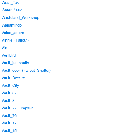
West_Tek
Water_flask
Wasteland_Workshop
Wanamingo
Voice_actors
Vinnie_(Fallout)
Vim
Vertibird
Vault_jumpsuits
Vault_door_(Fallout_Shelter)
Vault_Dweller
Vault_City
Vault_87
Vault_8
Vault_77_jumpsuit
Vault_76
Vault_17
Vault_15