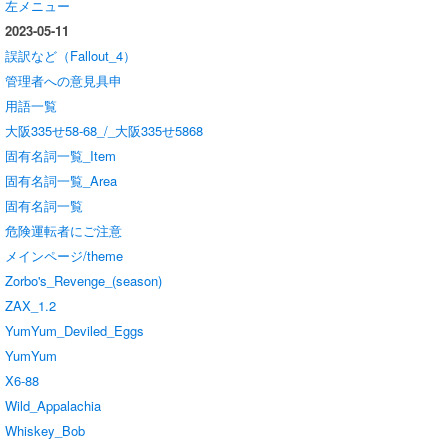
左メニュー
2023-05-11
誤訳など（Fallout_4）
管理者への意見具申
用語一覧
大阪335せ58-68_/_大阪335せ5868
固有名詞一覧_Item
固有名詞一覧_Area
固有名詞一覧
危険運転者にご注意
メインページ/theme
Zorbo's_Revenge_(season)
ZAX_1.2
YumYum_Deviled_Eggs
YumYum
X6-88
Wild_Appalachia
Whiskey_Bob