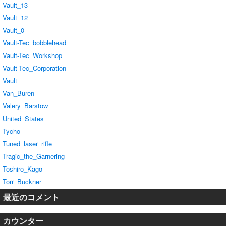
Vault_13
Vault_12
Vault_0
Vault-Tec_bobblehead
Vault-Tec_Workshop
Vault-Tec_Corporation
Vault
Van_Buren
Valery_Barstow
United_States
Tycho
Tuned_laser_rifle
Tragic_the_Garnering
Toshiro_Kago
Torr_Buckner
最近のコメント
カウンター