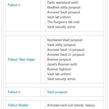
Dad's wasteland outfit
Fallout 3
Modified utility jumpsuit
Armored Vault jumpsuit
Vault lab uniform
The Surgeon's lab coat
Vault security armor
Numbered Vault jumpsuit
Vault utility jumpsuit
Armored Vault 13 jumpsuit
Armored Vault 21 jumpsuit
Fallout: New Vegas
Boomer jumpsuit
Janet's Boomer outfit
Boomer flightsuit
Vault lab uniform
Vault security armor
Fallout 4
Vault jumpsuit
Fallout Shelter
Armored vault suit (sturdy, heavy)