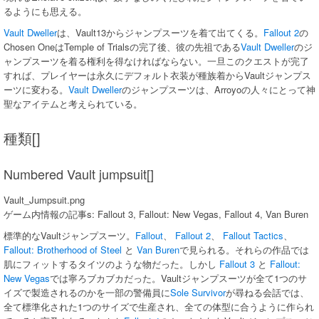
るようにも思える。
Vault Dweller
は、Vault13からジャンプスーツを着て出てくる。
Fallout 2
の
Chosen OneはTemple of Trialsの完了後、彼の先祖である
Vault Dweller
のジ
ャンプスーツを着る権利を得なければならない。一旦このクエストが完了
すれば、プレイヤーは永久にデフォルト衣装が種族着からVaultジャンプス
ーツに変わる。
Vault Dweller
のジャンプスーツは、Arroyoの人々にとって神
聖なアイテムと考えられている。
種類[]
Numbered Vault jumpsuit[]
Vault_Jumpsuit.png
ゲーム内情報の記事s: Fallout 3, Fallout: New Vegas, Fallout 4, Van Buren
標準的なVaultジャンプスーツ。
Fallout
、
Fallout 2
、
Fallout Tactics
、
Fallout: Brotherhood of Steel
と
Van Buren
で見られる。それらの作品では
肌にフィットするタイツのような物だった。しかし
Fallout 3
と
Fallout:
New Vegas
では寧ろブカブカだった。Vaultジャンプスーツが全て1つのサ
イズで製造されるのかを一部の警備員に
Sole Survivor
が尋ねる会話では、
全て標準化された1つのサイズで生産され、全ての体型に合うように作られ