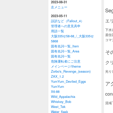
2023-08-31
左メニュー
Se
2023-05-11
エ
誤訳など（Fallout_4）
管理者への意見具申
下水
用語一覧
居住
大阪335せ58-68_/_大阪335せ
コマ
5868
固有名詞一覧_Item
そ
固有名詞一覧_Area
固有名詞一覧
危険運転者にご注意
ク
メインページ/theme
Zorbo's_Revenge_(season)
光り
ZAX_1.2
YumYum_Deviled_Eggs
ア
YumYum
X6-88
con
Wild_Appalachia
Whiskey_Bob
流域
West_Tek
Water_flask