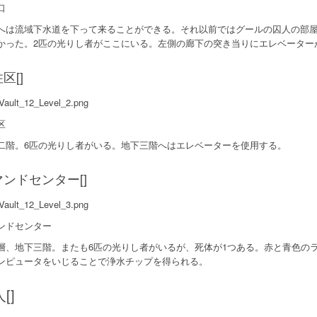
口
へは流域下水道を下って来ることができる。それ以前ではグールの囚人の部
かった。2匹の光りし者がここにいる。左側の廊下の突き当りにエレベーター
区[]
Vault_12_Level_2.png
区
二階。6匹の光りし者がいる。地下三階へはエレベーターを使用する。
ンドセンター[]
Vault_12_Level_3.png
ンドセンター
層、地下三階。またも6匹の光りし者がいるが、死体が1つある。赤と青色の
ンピュータをいじることで浄水チップを得られる。
[]