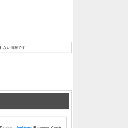
れない情報です.
 Raiders ·
Junktown
(Entrance, Crash