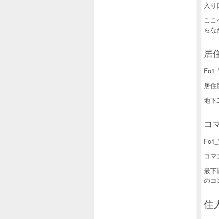
入り
ここ
らな
居住
Fo1_
居住
地下
コマ
Fo1_
コマ
最下
のコ
住人