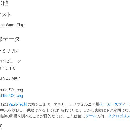
の他
エスト
the Water Chip
部データ
ーミナル
コンピュータ
p name
LTNEC.MAP
title-FO1.png
title-FO1.png
t 12は
Vault-Tec社
の核シェルターであり、カリフォルニア州
ベーカーズフィー
,000人を収容し、供給できるように作られていた。しかし実際はドアが閉じ
射線の影響を調べることが目的だった。これは後に
グール
の街、
ネクロポリ
次