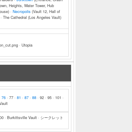
Town, Heights, Water Tower, Hub
house) ·
Necropolis
(Vault 12, Hall of
· The Cathedral (Los Angeles Vault)
n_cut.png · Utopia
·
76
· 77 ·
81
·
87
·
88
· 92 · 95 · 101 ·
Vault
74 · 100 · Burkittsville Vault · シークレット