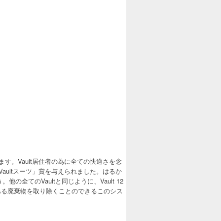
ます。Vault居住者の為に全ての快適さを念
Vaultスーツ」賞を与えられました。はるか
全てのVaultと同じように、Vault 12
ある廃棄物を取り除くことのできるこのシス
。