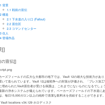
1 背景
1.1 戦前の宣伝
2 構造
2.1 下水道の入り口 (Fallout)
2.2 居住区
2.3 コマンドセンター
3 住人
4 登場作品
[]
の宣伝[]
cript.png
カーズフィールドの広大な大都市の地下では、Vault 12の雄大な技術力があり
置いて造られています。Vault 12は核戦争への対策が評価され、「プレス加工
に埋められたVault居住者が受ける保護は、これまでにないものになるでしょう。他の
最新の浄水システムが備えられています。ベーカーズフィールドの下水道に
は、毎日15,000ガロン以上の純粋で清潔な飲料水を供給することができます
Vault locations v34.129 ホロディスク