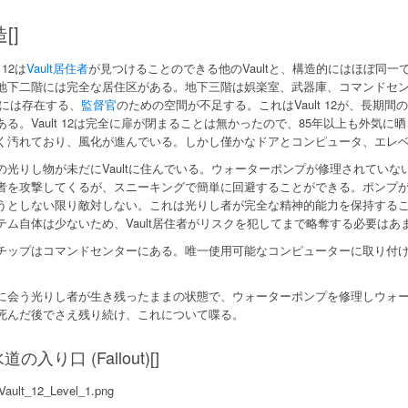
[]
t 12は
Vault居住者
が見つけることのできる他のVaultと、構造的にはほぼ同
地下二階には完全な居住区がある。地下三階は娯楽室、武器庫、コマンドセ
ltには存在する、
監督官
のための空間が不足する。これはVault 12が、長期間
ある。Vault 12は完全に扉が閉まることは無かったので、85年以上も外気
く汚れており、風化が進んでいる。しかし僅かなドアとコンピュータ、エレ
の光りし物が未だにVaultに住んでいる。ウォーターポンプが修理されていない
者を攻撃してくるが、スニーキングで簡単に回避することができる。ポンプが修
うとしない限り敵対しない。これは光りし者が完全な精神的能力を保持する
テム自体は少ないため、Vault居住者がリスクを犯してまで略奪する必要はあ
チップはコマンドセンターにある。唯一使用可能なコンピューターに取り付
に会う光りし者が生き残ったままの状態で、ウォーターポンプを修理しウォ
死んだ後でさえ残り続け、これについて喋る。
道の入り口 (Fallout)[]
Vault_12_Level_1.png