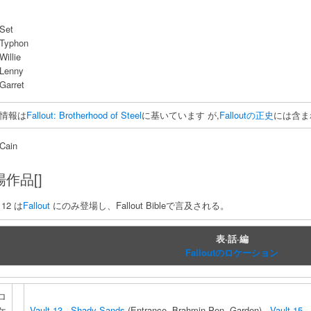
Set
Typhon
Willie
Lenny
Garret
情報は
Fallout: Brotherhood of Steel
に基いています が,
Falloutの正史
には含ま
Cain
作品[]
t 12 は
Fallout
にのみ登場し、Fallout Bibleで言及される。
表·話·編
Falloutのロケーション
ロ
ケ
Vault 13
·
Shady Sands
(Entrance, Brahmin Pen, Garden) ·
Vault 15
·