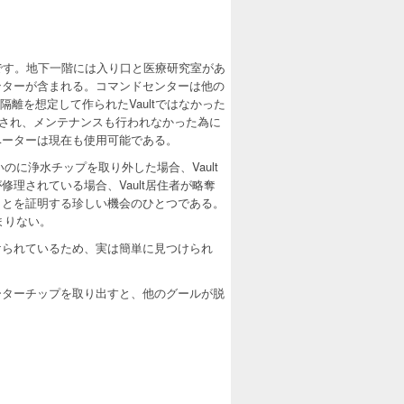
一です。地下一階には入り口と医療研究室があ
ンターが含まれる。コマンドセンターは他の
の隔離を想定して作られたVaultではなかった
に晒され、メンテナンスも行われなかった為に
ベーターは現在も使用可能である。
のに浄水チップを取り外した場合、Vault
理されている場合、Vault居住者が略奪
ことを証明する珍しい機会のひとつである。
まりない。
けられているため、実は簡単に見つけられ
ーターチップを取り出すと、他のグールが脱