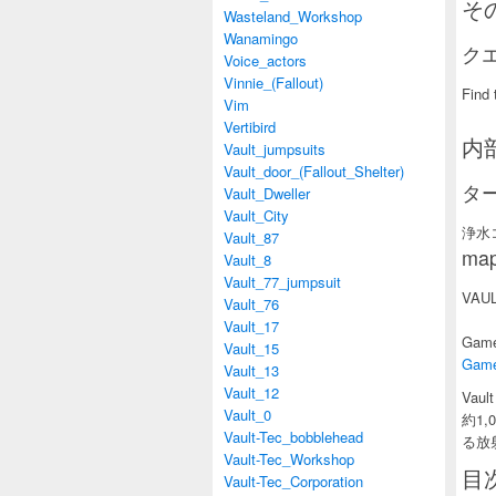
そ
Wasteland_Workshop
Wanamingo
ク
Voice_actors
Vinnie_(Fallout)
Find 
Vim
Vertibird
内
Vault_jumpsuits
Vault_door_(Fallout_Shelter)
タ
Vault_Dweller
Vault_City
浄水
Vault_87
ma
Vault_8
Vault_77_jumpsuit
VAU
Vault_76
Vault_17
Game
Vault_15
Game
Vault_13
Vault_12
Vaul
Vault_0
約1
Vault-Tec_bobblehead
る放
Vault-Tec_Workshop
目
Vault-Tec_Corporation