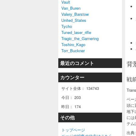
Vault
Van_Buren
Valery_Barstow
United_States
Tycho
Tuned_laser_rifle
Tragic_the_Garnering
Toshiro_Kago
Torr_Buckner
背景
最近のコメント
カウンター
戦前
サイト全体：
134743
Trans
今日：
203
ベー
頭に
昨日：
174
地下
その他
には
テム
トップページ
出典: 
ページの編集の仕方はこちら