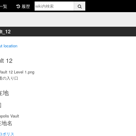
一覧
履歴
lt_12
ut location
lt 12
ault 12 Level 1.png
道の入り口
在地
図
polis Vault
在地名
ロポリス