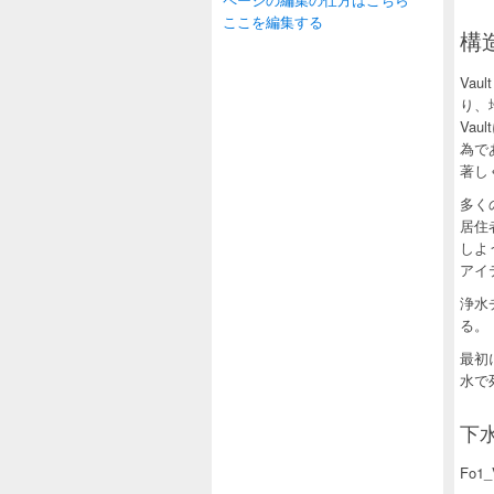
ここを編集する
構造
Vaul
り、
Vau
為で
著し
多く
居住
しよ
アイ
浄水
る。
最初
水で
下水
Fo1_