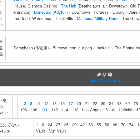
ー
House, Gizmo's Casino) ·
The Hub
(Deathclaw's lair, Downtown, Old 
シ
entrance) ·
Boneyard
(
Adytum
· Downtown · Fortress · Library · Ware
ョ
the Dead, Watershed) · Lost Hills ·
Mariposa Military Base
· The Glow 
ン
未
登
Scrapheap (体験版) · Burrows Icon_cut.png · Jackals · The Shrine Ico
場
表·話·編
Vault-Tec Vaults
正史
·
3
·
8
·
11
· 12 ·
13
·
15
·
17
· 19 · 21 · 22 · 29 · 34 · 43 · 69 · 75 
の
106 · 108 ·
111
· 112 · 114 · 118 · Los Angeles Vault · Unfinished 
Vault
正史でない
1 · 6 · 24 · 27 · 36 · 39 · 42 · 53 · 55 · 56 · 68 · 70 · 
Vaults
Vault · 試作Vault