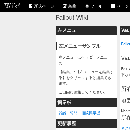
新規ページ
編集
ツール
ページ
Fallout Wiki
左メニュー
Vau
Fallo
左メニューサンプル
Vau
左メニューはヘッダーメニュー
の
Fo1 V
【編集】>【左メニューを編集す
下水
る】をクリックすると編集でき
ます。
所
ご自由に編集してください。
地
掲示板
Necro
雑談・質問・相談掲示板
所
更新履歴
ネク