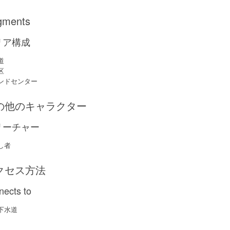
gments
リア構成
道
区
ンドセンター
の他のキャラクター
リーチャー
し者
クセス方法
nects to
下水道