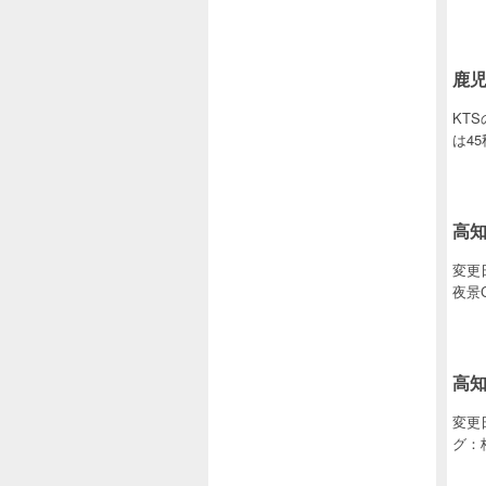
鹿児
KT
は4
高知
変更
夜景C
高知
変更
グ：