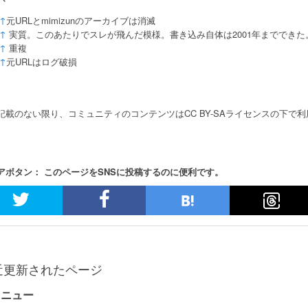
↑
元URLとmimizunのアーカイブは消滅
↑
実質。このあたりでスレが飛んだ模様。書き込み自体は2001年までできた
↑
重複
↑
元URLはログ破損
記載のない限り、コミュニティのコンテンツはCC BY-SAライセンスの下で
アボタン： このページをSNSに投稿するのに便利です。
近更新されたページ
メニュー