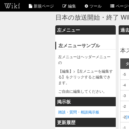
新規ページ
編集
ツール
ページ
日本の放送開始・終了 Wik
左メニュー
過
左メニューサンプル
本
左メニューはヘッダーメニュー
の
【編集】>【左メニューを編集す
-5
る】をクリックすると編集でき
ます。
-4
ご自由に編集してください。
-3
掲示板
-2
雑談・質問・相談掲示板
-2
[3
更新履歴
-1