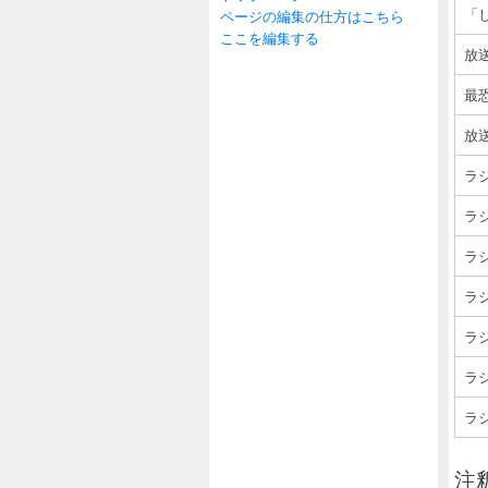
「
ページの編集の仕方はこちら
ここを編集する
放
最
放
ラ
ラジ
ラ
ラ
ラジ
ラジ
ラジ
注