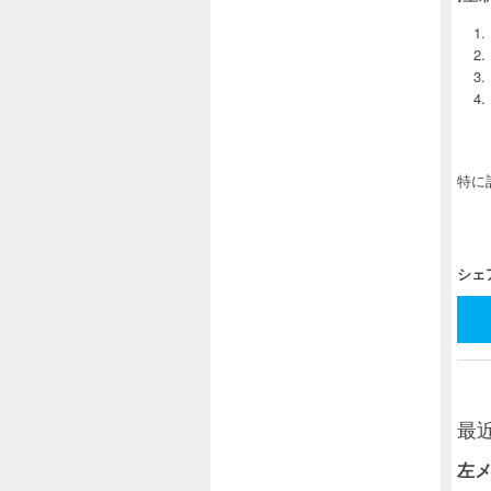
特に
シェ
最
左