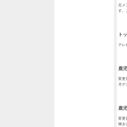
左メ
す。
ト
テレ
鹿児
変更
月デ
鹿児
変更
輝き