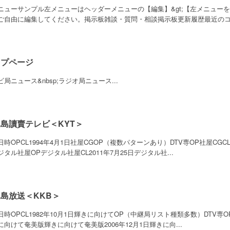
ニューサンプル左メニューはヘッダーメニューの【編集】&gt;【左メニュー
ご自由に編集してください。掲示板雑談・質問・相談掲示板更新履歴最近のコメ
ップページ
ビ局ニュース&nbsp;ラジオ局ニュース...
島讀賣テレビ＜KYT＞
日時OPCL1994年4月1日社屋CGOP（複数パターンあり）DTV専OP社屋CGCL
ジタル社屋OPデジタル社屋CL2011年7月25日デジタル社...
島放送＜KKB＞
日時OPCL1982年10月1日輝きに向けてOP（中継局リスト種類多数）DTV専OP輝
に向けて奄美版輝きに向けて奄美版2006年12月1日輝きに向...