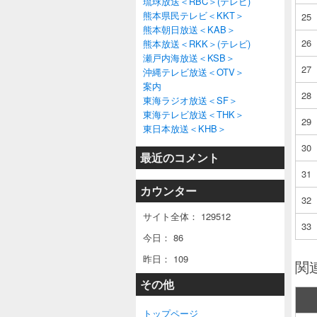
琉球放送＜RBC＞(テレビ)
熊本県民テレビ＜KKT＞
25
熊本朝日放送＜KAB＞
26
熊本放送＜RKK＞(テレビ)
瀬戸内海放送＜KSB＞
27
沖縄テレビ放送＜OTV＞
案内
28
東海ラジオ放送＜SF＞
東海テレビ放送＜THK＞
29
東日本放送＜KHB＞
30
最近のコメント
31
カウンター
32
サイト全体：
129512
33
今日：
86
昨日：
109
関
その他
トップページ