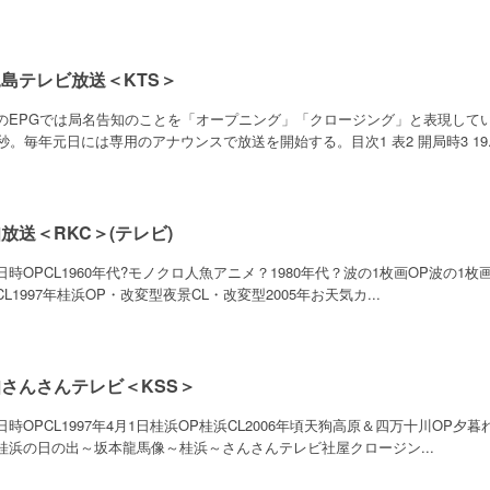
島テレビ放送＜KTS＞
SのEPGでは局名告知のことを「オープニング」「クロージング」と表現して
5秒。毎年元日には専用のアナウンスで放送を開始する。目次1 表2 開局時3 19..
放送＜RKC＞(テレビ)
日時OPCL1960年代?モノクロ人魚アニメ？1980年代？波の1枚画OP波の1枚
L1997年桂浜OP・改変型夜景CL・改変型2005年お天気カ...
さんさんテレビ＜KSS＞
日時OPCL1997年4月1日桂浜OP桂浜CL2006年頃天狗高原＆四万十川OP夕暮れ
桂浜の日の出～坂本龍馬像～桂浜～さんさんテレビ社屋クロージン...