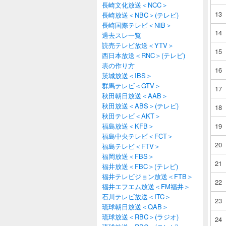
長崎文化放送＜NCC＞
13
長崎放送＜NBC＞(テレビ)
長崎国際テレビ＜NIB＞
14
過去スレ一覧
読売テレビ放送＜YTV＞
15
西日本放送＜RNC＞(テレビ)
表の作り方
16
茨城放送＜IBS＞
群馬テレビ＜GTV＞
17
秋田朝日放送＜AAB＞
秋田放送＜ABS＞(テレビ)
18
秋田テレビ＜AKT＞
福島放送＜KFB＞
19
福島中央テレビ＜FCT＞
20
福島テレビ＜FTV＞
福岡放送＜FBS＞
21
福井放送＜FBC＞(テレビ)
福井テレビジョン放送＜FTB＞
22
福井エフエム放送＜FM福井＞
石川テレビ放送＜ITC＞
23
琉球朝日放送＜QAB＞
琉球放送＜RBC＞(ラジオ)
24