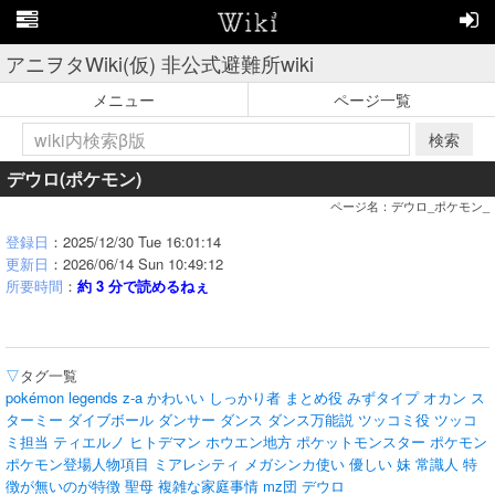
アニヲタWiki(仮) 非公式避難所wiki
メニュー
ページ一覧
検索
デウロ(ポケモン)
ページ名：デウロ_ポケモン_
登録日
：2025/12/30 Tue 16:01:14
更新日
：2026/06/14 Sun 10:49:12
所要時間
：
約 3 分で読めるねぇ
▽
タグ一覧
pokémon legends z-a
かわいい
しっかり者
まとめ役
みずタイプ
オカン
ス
ターミー
ダイブボール
ダンサー
ダンス
ダンス万能説
ツッコミ役
ツッコ
ミ担当
ティエルノ
ヒトデマン
ホウエン地方
ポケットモンスター
ポケモン
ポケモン登場人物項目
ミアレシティ
メガシンカ使い
優しい
妹
常識人
特
徴が無いのが特徴
聖母
複雑な家庭事情
mz団
デウロ