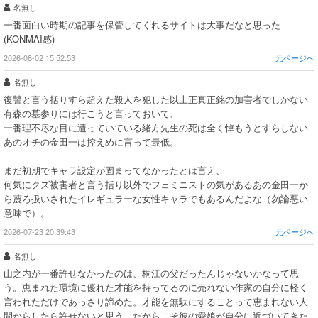
名無し
一番面白い時期の記事を保管してくれるサイトは大事だなと思った
(KONMAI感)
2026-08-02 15:52:53
元ページへ
名無し
復讐と言う括りすら超えた殺人を犯した以上正真正銘の加害者でしかない
有森の墓参りには行こうと言っておいて、
一番理不尽な目に遭っていている緒方先生の死は全く悼もうとすらしない
あのオチの金田一は控えめに言って最低。
まだ初期でキャラ設定が固まってなかったとは言え、
何気にクズ被害者と言う括り以外でフェミニストの気があるあの金田一か
ら蔑ろ扱いされたイレギュラーな女性キャラでもあるんだよな（勿論悪い
意味で）。
2026-07-23 20:39:43
元ページへ
名無し
山之内が一番許せなかったのは、桐江の父だったんじゃないかなって思
う。恵まれた環境に優れた才能を持ってるのに売れない作家の自分に軽く
言われただけであっさり諦めた。才能を無駄にすることって恵まれない人
間からしたら許せないと思う。だからこそ彼の愛娘が自分に近づいてきた