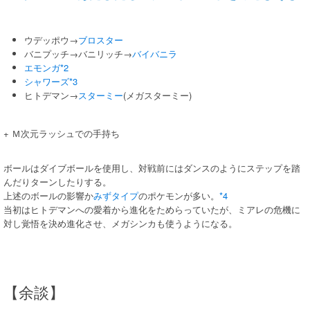
ウデッポウ→
ブロスター
バニプッチ→バニリッチ→
バイバニラ
エモンガ
*2
シャワーズ
*3
ヒトデマン→
スターミー
(メガスターミー)
+ Ｍ次元ラッシュでの手持ち
ボールはダイブボールを使用し、対戦前にはダンスのようにステップを踏
んだりターンしたりする。
上述のボールの影響か
みずタイプ
のポケモンが多い。
*4
当初はヒトデマンへの愛着から進化をためらっていたが、ミアレの危機に
対し覚悟を決め進化させ、メガシンカも使うようになる。
【余談】