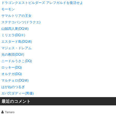
ドラゴンクエストビルダーズ アレフガルドを復活せよ
モーモン
サマルトリアの王女
ステテコパンツ(ドラクエ)
山賊四人衆(DQⅦ)
ミリエラ(DQⅡ)
エスタード島(DQⅦ)
マジェス・ドレアム
光の教団(DQV)
ニードルうさこ(DQ)
ロッキー(DQ)
オルテガ(DQ)
マルチェロ(DQⅦ)
はがねのつるぎ
ガバ穴ダディー(男優)
最近のコメント
Tamaro