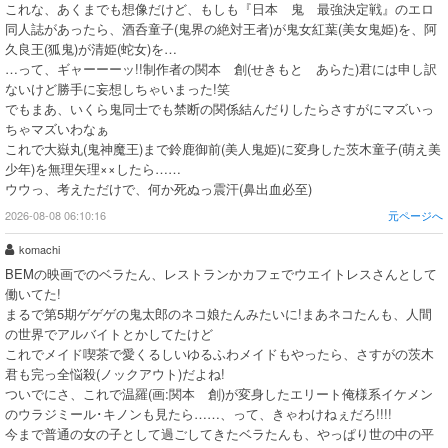
これな、あくまでも想像だけど、もしも『日本 鬼 最強決定戦』のエロ
同人誌があったら、酒呑童子(鬼界の絶対王者)が鬼女紅葉(美女鬼姫)を、阿
久良王(狐鬼)が清姫(蛇女)を…
…って、ギャーーーッ!!制作者の関本 創(せきもと あらた)君には申し訳
ないけど勝手に妄想しちゃいまった!笑
でもまあ、いくら鬼同士でも禁断の関係結んだりしたらさすがにマズいっ
ちゃマズいわなぁ
これで大嶽丸(鬼神魔王)まで鈴鹿御前(美人鬼姫)に変身した茨木童子(萌え美
少年)を無理矢理××したら……
ウウっ、考えただけで、何か死ぬっ震汗(鼻出血必至)
2026-08-08 06:10:16
元ページへ
komachi
BEMの映画でのベラたん、レストランかカフェでウエイトレスさんとして
働いてた!
まるで第5期ゲゲゲの鬼太郎のネコ娘たんみたいに!まあネコたんも、人間
の世界でアルバイトとかしてたけど
これでメイド喫茶で愛くるしいゆるふわメイドもやったら、さすがの茨木
君も完っ全悩殺(ノックアウト)だよね!
ついでにさ、これで温羅(画:関本 創)が変身したエリート俺様系イケメン
のウラジミール･キノンも見たら……、って、きゃわけねぇだろ!!!!
今まで普通の女の子として過ごしてきたベラたんも、やっぱり世の中の平