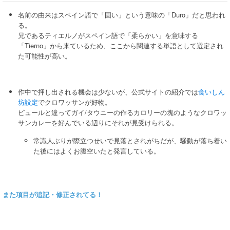
名前の由来はスペイン語で「固い」という意味の「Duro」だと思われ
る。
兄であるティエルノがスペイン語で「柔らかい」を意味する
「Tierno」から来ているため、ここから関連する単語として選定され
た可能性が高い。
作中で押し出される機会は少ないが、公式サイトの紹介では
食いしん
坊設定
でクロワッサンが好物。
ピュールと違ってガイ/タウニーの作るカロリーの塊のようなクロワッ
サンカレーを好んでいる辺りにそれが見受けられる。
常識人ぶりが際立つせいで見落とされがちだが、騒動が落ち着い
た後にはよくお腹空いたと発言している。
また項目が追記・修正されてる！