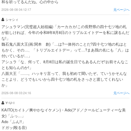
和を祈ってるんだね。心の中から
2026-08-08 04:12:17
元ページへ
シャシィ
アシュラマン(完璧超人始祖編)「カーカカカ!この長野県の四十七ツ地の札
が欲しければ、今年の令和8年8月8日のトリプルエイトデーを私に譲るんだ
な!」
魏石鬼八面大王(画:関本 創)「…は?一体何のことだ?四十七ツ地の札はと
もかく、その…、「トリプルエイトデー」って…?まあ我の名にも「八」は
付いているが…」
アシュラ「な、何って、8月8日は私の誕生日でもあるんだぞ!お前そんなこ
とも知らんのか!」
八面大王「……。ハッキリ言って、我も初めて聞いたぞ。ていうかそんな
ことより、どうでもいいから四十七ツ地の札をさっさと渡してくれない
か」
2026-08-08 03:24:16
元ページへ
Y･U･I
KAITO(カイト／爽やかなイケメン)・Ado(アド／クールビューティーな美
女)「ふっ…」
Ado「ふん!!」
ドガッ(殴る音)