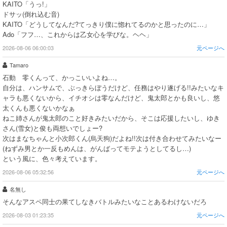
KAITO「うっ!」
ドサッ(倒れ込む音)
KAITO「どうしてなんだ?てっきり僕に惚れてるのかと思ったのに…」
Ado「フフ…、これからは乙女心を学びな。ヘヘ」
2026-08-06 06:00:03
元ページへ
Tamaro
石動 零くんって、かっこいいよね…。
自分は、ハンサムで、ぶっきらぼうだけど、任務はやり遂げる!!みたいなキ
ャラも悪くないから、イチオシは零なんだけど、鬼太郎とかも良いし、悠
太くんも悪くないかなぁ
ねこ姉さんが鬼太郎のこと好きみたいだから、そこは応援したいし、ゆき
さん(雪女)と俊も両想いでしょー?
次はまなちゃんと小次郎くん(烏天狗)だよね!!次は付き合わせてみたいなー
(ねずみ男とか一反もめんは、がんばってモテようとしてるし…)
という風に、色々考えています。
2026-08-06 05:32:56
元ページへ
名無し
そんなアスペ同士の果てしなきバトルみたいなことあるわけないだろ
2026-08-03 01:23:35
元ページへ