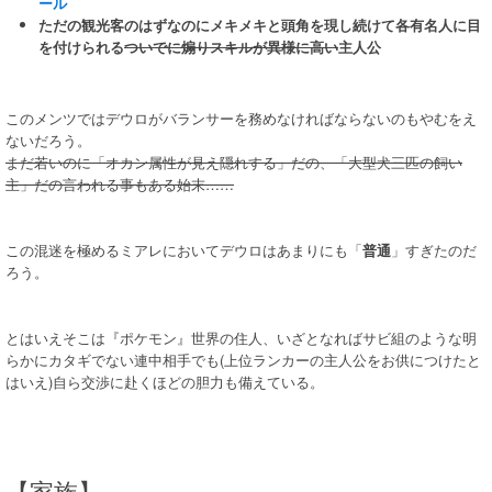
ール
ただの観光客のはずなのにメキメキと頭角を現し続けて各有名人に目
を付けられる
ついでに煽りスキルが異様に高い
主人公
このメンツではデウロがバランサーを務めなければならないのもやむをえ
ないだろう。
まだ若いのに「オカン属性が見え隠れする」だの、「大型犬三匹の飼い
主」だの言われる事もある始末……
この混迷を極めるミアレにおいてデウロはあまりにも「
普通
」すぎたのだ
ろう。
とはいえそこは『ポケモン』世界の住人、いざとなればサビ組のような明
らかにカタギでない連中相手でも(上位ランカーの主人公をお供につけたと
はいえ)自ら交渉に赴くほどの胆力も備えている。
【家族】