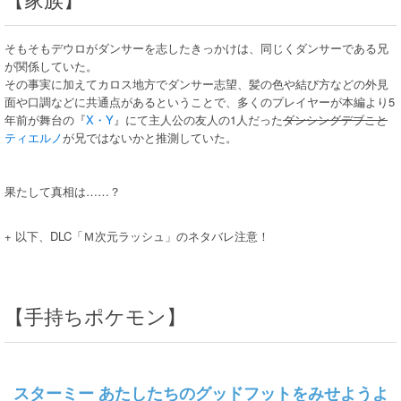
そもそもデウロがダンサーを志したきっかけは、同じくダンサーである兄
が関係していた。
その事実に加えてカロス地方でダンサー志望、髪の色や結び方などの外見
面や口調などに共通点があるということで、多くのプレイヤーが本編より5
年前が舞台の『
X・Y
』にて主人公の友人の1人だった
ダンシングデブこと
ティエルノ
が兄ではないかと推測していた。
果たして真相は……？
+ 以下、DLC「Ｍ次元ラッシュ」のネタバレ注意！
【手持ちポケモン】
スターミー あたしたちのグッドフットをみせようよ