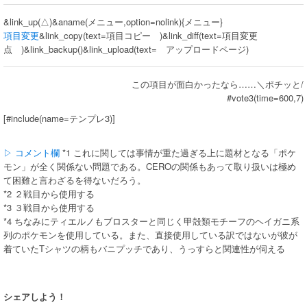
&link_up(△)&aname(メニュー,option=nolink){メニュー}
項目変更
&link_copy(text=項目コピー )&link_diff(text=項目変更
点 )&link_backup()&link_upload(text= アップロードページ)
この項目が面白かったなら……＼ポチッと/
#vote3(time=600,7)
[#include(name=テンプレ3)]
▷ コメント欄
*1 これに関しては事情が重た過ぎる上に題材となる「ポケ
モン」が全く関係ない問題である。CEROの関係もあって取り扱いは極め
て困難と言わざるを得ないだろう。
*2 ２戦目から使用する
*3 ３戦目から使用する
*4 ちなみにティエルノもブロスターと同じく甲殻類モチーフのヘイガニ系
列のポケモンを使用している。また、直接使用している訳ではないが彼が
着ていたTシャツの柄もバニプッチであり、うっすらと関連性が伺える
シェアしよう！