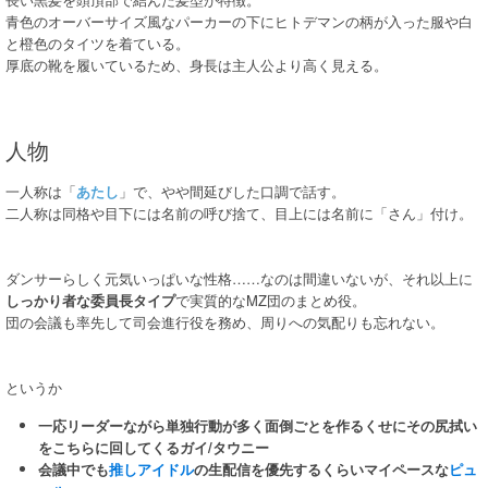
青色のオーバーサイズ風なパーカーの下にヒトデマンの柄が入った服や白
と橙色のタイツを着ている。
厚底の靴を履いているため、身長は主人公より高く見える。
人物
一人称は「
あたし
」で、やや間延びした口調で話す。
二人称は同格や目下には名前の呼び捨て、目上には名前に「さん」付け。
ダンサーらしく元気いっぱいな性格……なのは間違いないが、それ以上に
しっかり者な委員長タイプ
で実質的なMZ団のまとめ役。
団の会議も率先して司会進行役を務め、周りへの気配りも忘れない。
というか
一応リーダーながら単独行動が多く面倒ごとを作るくせにその尻拭い
をこちらに回してくるガイ/タウニー
会議中でも
推しアイドル
の生配信を優先するくらいマイペースな
ピュ