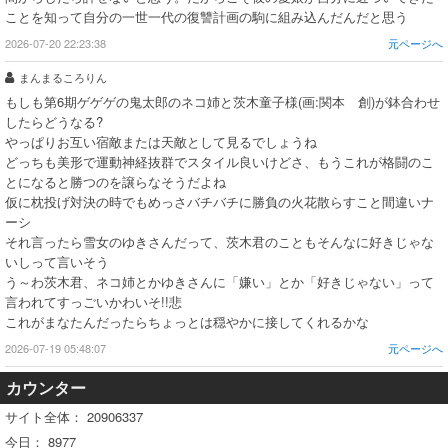
ことを知って自分の一世一代の復讐計画の駒に組み込んだんだと思う
2026-07-20 22:23:38
元ページへ
まんまるころりん
もしも第6期ゲゲゲの鬼太郎のネコ姉と茨木童子様(画:関本 創)が鉢合わせ
したらどうなる?
やっぱりお互い宿敵または天敵として見るでしょうね
どっちも美形で運動神経抜群でスタイル良いけどさ、もうこれが格闘のこ
とになると勝つのを譲らなそうだよね
仮に枕投げ対決の時でもめっさバチバチに勝負の火花散らすこと間違いナ
ーシ
それ言ったら雪女のゆきさんだって、茨木君のこともそんなに好きじゃな
いしって言いそう
う～わ茨木君、ネコ姉とかゆきさんに「嫌い」とか「好きじゃない」って
言われてすっごいかわいそ!!悲
これがまなたんだったらちょっとは穏やかに接してくれるかな
2026-07-19 05:48:07
元ページへ
カウンター
サイト全体：
20906337
今日：
8977