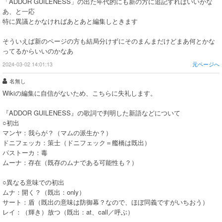
「ADDOR GUILENESS」の出た年代的にも新の方に追記すればいいかな
あ、と一応
特に異議とかなければあとあと編集しときます
そういえば新のページの方も結局分けずにそのまんまだけどまあ何とかな
ってるからいいのかなあ
2024-03-02 14:01:13
元ページへ
名無し
Wikiの編集に自信がないため、こちらに失礼します。
『ADDOR GUILENESS』の歌詞で判明した新語などについて
○初出
マンヤ：我らが？（マムの派生か？）
ドニフェッカ：策士（ドニフェック＝艦橋は既出）
パストーカ：毒
ムーナ：存在（既存のムナである可能性も？）
○異なる意味での初出
ムナ：開く？（既出：only）
サート：盾（既出の意味は防御幕？なので、ほぼ同義ですがいちおう）
レイ：（輝き）放つ（既出：at、call／呼ぶ）