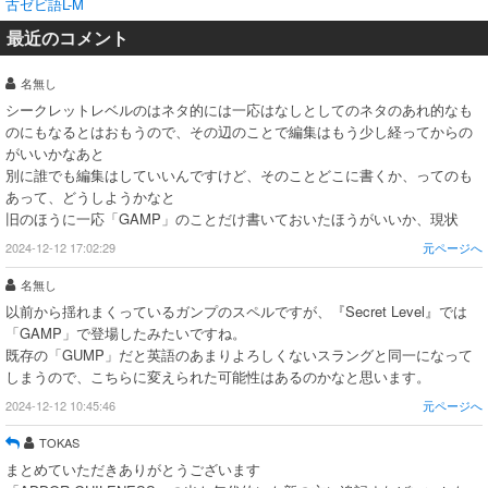
古ゼビ語L-M
最近のコメント
名無し
シークレットレベルのはネタ的には一応はなしとしてのネタのあれ的なも
のにもなるとはおもうので、その辺のことで編集はもう少し経ってからの
がいいかなあと
別に誰でも編集はしていいんですけど、そのことどこに書くか、ってのも
あって、どうしようかなと
旧のほうに一応「GAMP」のことだけ書いておいたほうがいいか、現状
2024-12-12 17:02:29
元ページへ
名無し
以前から揺れまくっているガンプのスペルですが、『Secret Level』では
「GAMP」で登場したみたいですね。
既存の「GUMP」だと英語のあまりよろしくないスラングと同一になって
しまうので、こちらに変えられた可能性はあるのかなと思います。
2024-12-12 10:45:46
元ページへ
TOKAS
まとめていただきありがとうございます