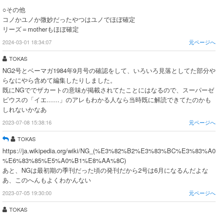
○その他
コノかユノか微妙だったやつはユノでほぼ確定
リーズ＝motherもほぼ確定
2024-03-01 18:34:07
元ページへ
TOKAS
NG2号とベーマガ1984年9月号の確認をして、いろいろ見落としてた部分や
らなにやら含めて編集したりしました。
既にNGででザカートの意味が掲載されてたことにはなるので、スーパーゼ
ビウスの「イエ……」のアレもわかる人なら当時既に解読できてたのかも
しれないかなあ
2023-07-08 15:38:16
元ページへ
TOKAS
https://ja.wikipedia.org/wiki/NG_(%E3%82%B2%E3%83%BC%E3%83%A0
%E6%83%85%E5%A0%B1%E8%AA%8C)
あと、NGは最初期の季刊だった頃の発刊だから2号は6月になるんだよな
あ、このへんもよくわかんない
2023-07-05 19:30:00
元ページへ
TOKAS