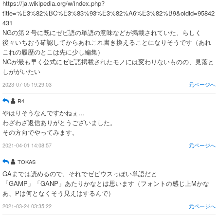
https://ja.wikipedia.org/w/index.php?
title=%E3%82%BC%E3%83%93%E3%82%A6%E3%82%B9&oldid=95842
431
NGの第２号に既にゼビ語の単語の意味などが掲載されていた、らしく
後々いちおう確認してからあれこれ書き換えることになりそうです（あれ
これの履歴のとこは先に少し編集）
NGが最も早く公式にゼビ語掲載されたモノには変わりないものの、見落と
しががいたい
2023-07-05 19:29:03
元ページへ
R4
やはりそうなんですかねぇ…
わざわざ返信ありがとうございました。
その方向でやってみます。
2021-04-01 14:08:57
元ページへ
TOKAS
GAまでは読めるので、それでゼビウスっぽい単語だと
「GAMP」「GANP」あたりかなとは思います（フォントの感じ上Mかな
あ、Pは何となくそう見えはするんで）
2021-03-24 03:35:22
元ページへ