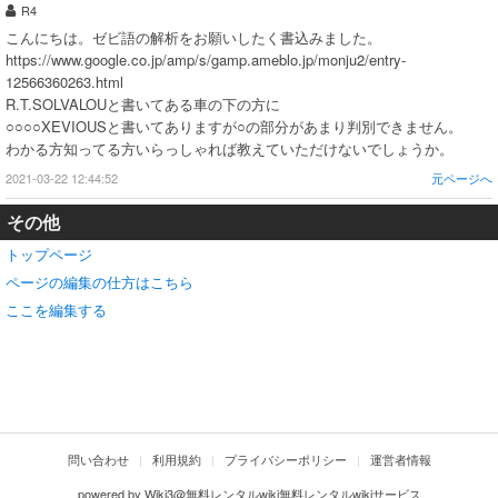
R4
こんにちは。ゼビ語の解析をお願いしたく書込みました。
https://www.google.co.jp/amp/s/gamp.ameblo.jp/monju2/entry-
12566360263.html
R.T.SOLVALOUと書いてある車の下の方に
○○○○XEVIOUSと書いてありますが○の部分があまり判別できません。
わかる方知ってる方いらっしゃれば教えていただけないでしょうか。
2021-03-22 12:44:52
元ページへ
その他
トップページ
ページの編集の仕方はこちら
ここを編集する
問い合わせ
利用規約
プライバシーポリシー
運営者情報
powered by
Wiki3@無料レンタルwiki無料レンタルwikiサービス