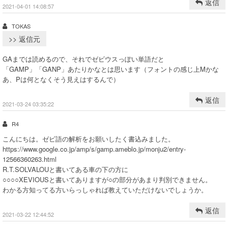
返信
2021-04-01 14:08:57
TOKAS
>> 返信元
GAまでは読めるので、それでゼビウスっぽい単語だと
「GAMP」「GANP」あたりかなとは思います（フォントの感じ上Mかな
あ、Pは何となくそう見えはするんで）
返信
2021-03-24 03:35:22
R4
こんにちは。ゼビ語の解析をお願いしたく書込みました。
https://www.google.co.jp/amp/s/gamp.ameblo.jp/monju2/entry-
12566360263.html
R.T.SOLVALOUと書いてある車の下の方に
○○○○XEVIOUSと書いてありますが○の部分があまり判別できません。
わかる方知ってる方いらっしゃれば教えていただけないでしょうか。
返信
2021-03-22 12:44:52