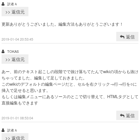
訳者Ａ
>> 返信元
更新ありがとうございました。編集方法もありがとうございます！
返信
2019-01-04 20:53:45
TOKAS
>> 返信元
あー、前のテキスト起こしの段階でで抜け落ちてたんでwikiの項からも抜け
ちゃってました、編集して足しておきました。
このwikiのデフォルトの編集ページだと、セルを右クリック→行→行を○に
挿入で足せると思います。
もしくは編集メニューにあるソースのとこで切り替えて、HTMLタグとして
直接編集もできます
返信
2019-01-01 08:53:04
訳者Ａ
>> 返信元