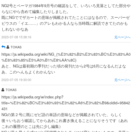
NG2号とベーマガ1984年9月号の確認をして、いろいろ見落としてた部分や
らなにやら含めて編集したりしました。
既にNGででザカートの意味が掲載されてたことにはなるので、スーパーゼ
ビウスの「イエ……」のアレもわかる人なら当時既に解読できてたのかも
しれないかなあ
2023-07-08 15:38:16
元ページへ
TOKAS
https://ja.wikipedia.org/wiki/NG_(%E3%82%B2%E3%83%BC%E3%83%A0
%E6%83%85%E5%A0%B1%E8%AA%8C)
あと、NGは最初期の季刊だった頃の発刊だから2号は6月になるんだよな
あ、このへんもよくわかんない
2023-07-05 19:30:00
元ページへ
TOKAS
https://ja.wikipedia.org/w/index.php?
title=%E3%82%BC%E3%83%93%E3%82%A6%E3%82%B9&oldid=95842
431
NGの第２号に既にゼビ語の単語の意味などが掲載されていた、らしく
後々いちおう確認してからあれこれ書き換えることになりそうです（あれ
これの履歴のとこは先に少し編集）