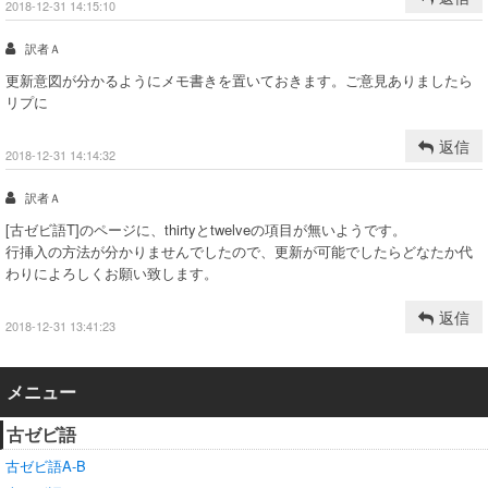
2018-12-31 14:15:10
訳者Ａ
更新意図が分かるようにメモ書きを置いておきます。ご意見ありましたら
リプに
返信
2018-12-31 14:14:32
訳者Ａ
[古ゼビ語T]のページに、thirtyとtwelveの項目が無いようです。
行挿入の方法が分かりませんでしたので、更新が可能でしたらどなたか代
わりによろしくお願い致します。
返信
2018-12-31 13:41:23
メニュー
古ゼビ語
古ゼビ語A-B