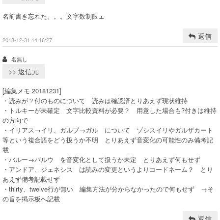
名前書き忘れた。。。文字数制限ェ
返信
2018-12-31 14:16:27
名無し
>> 返信元
[編集メモ 20181231]
・読みが？付のものについて 読みは確認済とりあえず現状維持
・トルキーが未確定 文字比較資料が必要？ 用意した場合も?付きは維持
の方向で
・イリアス→イリ、ガルブ→ガル について ゾシスイリやガルザカート
等という複合語をどう扱うか不明 とりあえず音変化の可能性のみ備考記
載
・バルー→バルウ を音変化として扱うか未定 とりあえず何もせず
・アンドア、ジェネシス は読みの変更というよりコードネーム？ とり
あえず備考記載せず
・thirty、twelve行が無い 編集方法が分からなかったので何もせず →そ
の旨を掲示板へ記載
返信