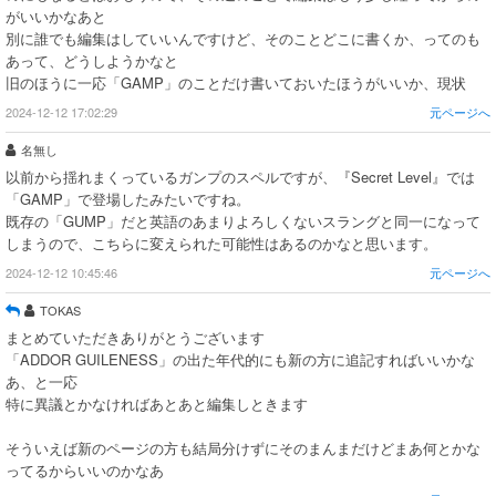
がいいかなあと
別に誰でも編集はしていいんですけど、そのことどこに書くか、ってのも
あって、どうしようかなと
旧のほうに一応「GAMP」のことだけ書いておいたほうがいいか、現状
2024-12-12 17:02:29
元ページへ
名無し
以前から揺れまくっているガンプのスペルですが、『Secret Level』では
「GAMP」で登場したみたいですね。
既存の「GUMP」だと英語のあまりよろしくないスラングと同一になって
しまうので、こちらに変えられた可能性はあるのかなと思います。
2024-12-12 10:45:46
元ページへ
TOKAS
まとめていただきありがとうございます
「ADDOR GUILENESS」の出た年代的にも新の方に追記すればいいかな
あ、と一応
特に異議とかなければあとあと編集しときます
そういえば新のページの方も結局分けずにそのまんまだけどまあ何とかな
ってるからいいのかなあ