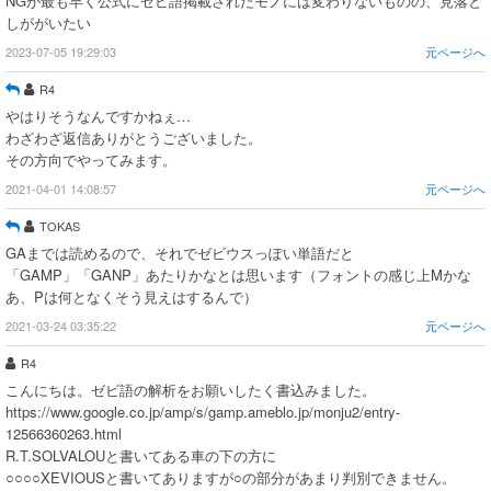
NGが最も早く公式にゼビ語掲載されたモノには変わりないものの、見落と
しががいたい
2023-07-05 19:29:03
元ページへ
R4
やはりそうなんですかねぇ…
わざわざ返信ありがとうございました。
その方向でやってみます。
2021-04-01 14:08:57
元ページへ
TOKAS
GAまでは読めるので、それでゼビウスっぽい単語だと
「GAMP」「GANP」あたりかなとは思います（フォントの感じ上Mかな
あ、Pは何となくそう見えはするんで）
2021-03-24 03:35:22
元ページへ
R4
こんにちは。ゼビ語の解析をお願いしたく書込みました。
https://www.google.co.jp/amp/s/gamp.ameblo.jp/monju2/entry-
12566360263.html
R.T.SOLVALOUと書いてある車の下の方に
○○○○XEVIOUSと書いてありますが○の部分があまり判別できません。