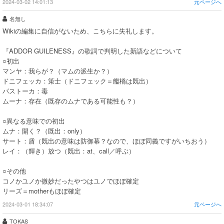
2024-03-02 14:01:13
元ページへ
名無し
Wikiの編集に自信がないため、こちらに失礼します。
『ADDOR GUILENESS』の歌詞で判明した新語などについて
○初出
マンヤ：我らが？（マムの派生か？）
ドニフェッカ：策士（ドニフェック＝艦橋は既出）
パストーカ：毒
ムーナ：存在（既存のムナである可能性も？）
○異なる意味での初出
ムナ：開く？（既出：only）
サート：盾（既出の意味は防御幕？なので、ほぼ同義ですがいちおう）
レイ：（輝き）放つ（既出：at、call／呼ぶ）
○その他
コノかユノか微妙だったやつはユノでほぼ確定
リーズ＝motherもほぼ確定
2024-03-01 18:34:07
元ページへ
TOKAS