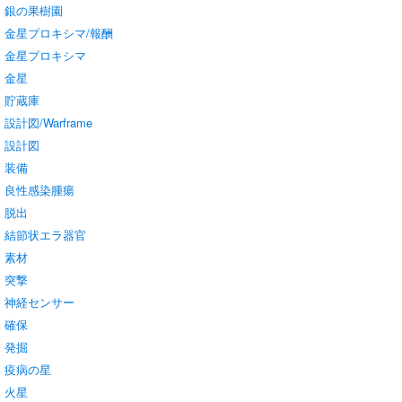
銀の果樹園
金星プロキシマ/報酬
金星プロキシマ
金星
貯蔵庫
設計図/Warframe
設計図
装備
良性感染腫瘍
脱出
結節状エラ器官
素材
突撃
神経センサー
確保
発掘
疫病の星
火星