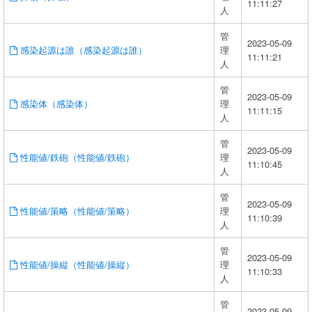
11:11:27
人
管
2023-05-09
感染起源は誰（感染起源は誰）
理
11:11:21
人
管
2023-05-09
感染体（感染体）
理
11:11:15
人
管
2023-05-09
性能値/鉄砲（性能値/鉄砲）
理
11:10:45
人
管
2023-05-09
性能値/策略（性能値/策略）
理
11:10:39
人
管
2023-05-09
性能値/操縦（性能値/操縦）
理
11:10:33
人
管
2023-05-09