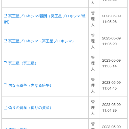
人
管
冥王星プロキシマ/報酬（冥王星プロキシマ/報
2023-05-09
理
酬）
11:05:26
人
管
2023-05-09
冥王星プロキシマ（冥王星プロキシマ）
理
11:05:20
人
管
2023-05-09
冥王星（冥王星）
理
11:05:14
人
管
2023-05-09
内なる紛争（内なる紛争）
理
11:04:45
人
管
2023-05-09
偽りの資産（偽りの資産）
理
11:04:39
人
管
2023-05-09