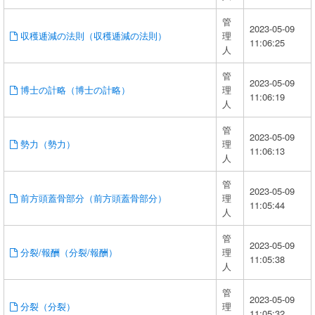
管
2023-05-09
収穫逓減の法則（収穫逓減の法則）
理
11:06:25
人
管
2023-05-09
博士の計略（博士の計略）
理
11:06:19
人
管
2023-05-09
勢力（勢力）
理
11:06:13
人
管
2023-05-09
前方頭蓋骨部分（前方頭蓋骨部分）
理
11:05:44
人
管
2023-05-09
分裂/報酬（分裂/報酬）
理
11:05:38
人
管
2023-05-09
分裂（分裂）
理
11:05:32