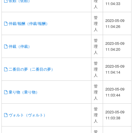
依頼（依頼）
理
11:04:33
人
管
2023-05-09
仲裁/報酬（仲裁/報酬）
理
11:04:26
人
管
2023-05-09
仲裁（仲裁）
理
11:04:20
人
管
2023-05-09
二番目の夢（二番目の夢）
理
11:04:14
人
管
2023-05-09
乗り物（乗り物）
理
11:03:44
人
管
2023-05-09
ヴォルト（ヴォルト）
理
11:03:38
人
管