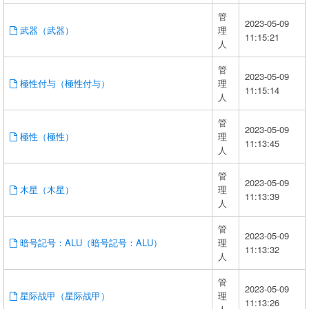
管
2023-05-09
武器（武器）
理
11:15:21
人
管
2023-05-09
極性付与（極性付与）
理
11:15:14
人
管
2023-05-09
極性（極性）
理
11:13:45
人
管
2023-05-09
木星（木星）
理
11:13:39
人
管
2023-05-09
暗号記号：ALU（暗号記号：ALU）
理
11:13:32
人
管
2023-05-09
星际战甲（星际战甲）
理
11:13:26