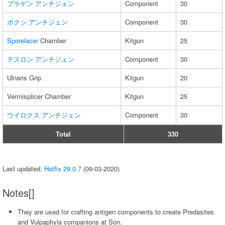
プラゲン アンチジェン
Component
30
ポクシ アンチジェン
Component
30
Sporelacer
Chamber
Kitgun
25
テスロン アンチジェン
Component
30
Ulnaris Grip
Kitgun
20
Vermisplicer Chamber
Kitgun
25
ウイロクス アンチジェン
Component
30
Total
330
Last updated:
Hotfix 29.0.7
(09-03-2020)
Notes[]
They are used for crafting antigen components to create Predasites
and Vulpaphyla companions at Son.