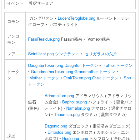
イベント
希釈サーミア
ガングリオン •
LucentTeroglobe.png
ルーセント・テレ
コモン
グローブ • パスチュライト
アンコ
FassResidue.png
Fassの残余 • Vomeの残余
モン
レア
Scintillant.png
シンチラント
•
セリガラスの欠片
DaughterToken.png
Daughter トークン
•
Father トークン
トーク
•
GrandmotherToken.png
Grandmother トークン
•
ン
Mother トークン
•
OtakToken.png
Otak トークン
•
Son
トークン
Adramalium.png
アドラマリウム ( アドラマリウ
鉱石
ム合金) •
Bapholite.png
バフォライト ( 硬化バフ
(黄色)
ォライト) •
Namalon.png
ナマロン ( 退化ナマロ
ン) •
Thaumica.png
タウミカ ( 蒸留タウミカ)
Dagonic.png
ダゴニック ( 粛清済みダゴニック)
•
Embolos.png
エンボロス ( カボション・エン
採掘
ボロス) •
Heciphron.png
ヘシフロン ( 浄化され