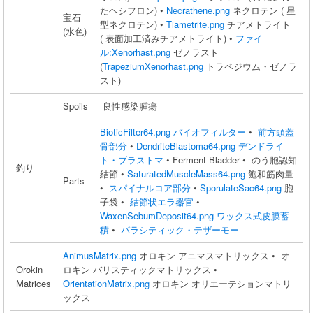
たヘシフロン) •
Necrathene.png
ネクロテン ( 星
宝石
型ネクロテン) •
Tiametrite.png
チアメトライト
(水色)
( 表面加工済みチアメトライト) •
ファイ
ル:Xenorhast.png
ゼノラスト
(
TrapeziumXenorhast.png
トラペジウム・ゼノラ
スト)
Spoils
良性感染腫瘍
BioticFilter64.png
バイオフィルター
•
前方頭蓋
骨部分
•
DendriteBlastoma64.png
デンドライ
ト・ブラストマ
• Ferment Bladder • のう胞認知
釣り
結節 •
SaturatedMuscleMass64.png
飽和筋肉量
Parts
•
スパイナルコア部分
•
SporulateSac64.png
胞
子袋 •
結節状エラ器官
•
WaxenSebumDeposit64.png
ワックス式皮膜蓄
積
•
パラシティック・テザーモー
AnimusMatrix.png
オロキン アニマスマトリックス • オ
Orokin
ロキン バリスティックマトリックス •
Matrices
OrientationMatrix.png
オロキン オリエーテションマトリ
ックス