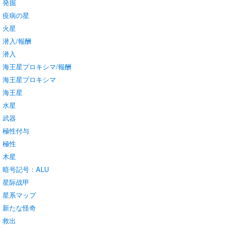
発掘
疫病の星
火星
潜入/報酬
潜入
海王星プロキシマ/報酬
海王星プロキシマ
海王星
水星
武器
極性付与
極性
木星
暗号記号：ALU
星际战甲
星系マップ
新たな怪奇
救出