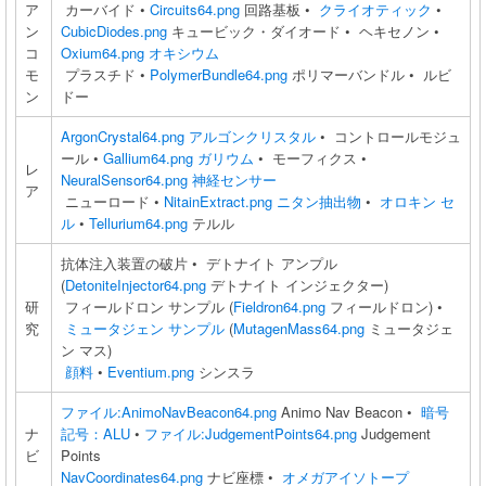
ア
カーバイド •
Circuits64.png
回路基板 •
クライオティック
•
ン
CubicDiodes.png
キュービック・ダイオード • ヘキセノン •
コ
Oxium64.png
オキシウム
モ
プラスチド •
PolymerBundle64.png
ポリマーバンドル • ルビ
ン
ドー
ArgonCrystal64.png
アルゴンクリスタル
• コントロールモジュ
ール •
Gallium64.png
ガリウム
• モーフィクス •
レ
NeuralSensor64.png
神経センサー
ア
ニューロード •
NitainExtract.png
ニタン抽出物
•
オロキン セ
ル
•
Tellurium64.png
テルル
抗体注入装置の破片 • デトナイト アンプル
(
DetoniteInjector64.png
デトナイト インジェクター)
研
フィールドロン サンプル (
Fieldron64.png
フィールドロン) •
究
ミュータジェン サンプル
(
MutagenMass64.png
ミュータジェ
ン マス)
顔料
•
Eventium.png
シンスラ
ファイル:AnimoNavBeacon64.png
Animo Nav Beacon •
暗号
ナ
記号：ALU
•
ファイル:JudgementPoints64.png
Judgement
ビ
Points
NavCoordinates64.png
ナビ座標 •
オメガアイソトープ