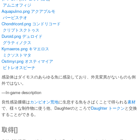
アムニオフィジ
Aquapulmo.png
アクアプルモ
バービステオ
Chondricord.png
コンドリコード
クリプトスクトゥス
Duroid.png
デュロイド
グラティノクス
Kymaeros.png
キマエロス
ミクソストマタ
Ostimyr.png
オスティマイア
ビトレオスピーナ
感染体はダイモスのあらゆる魚に感染しており、外見変異がないものも例
外ではない。
—In-game description
良性感染腫瘍は
カンビオン荒地
に生息する魚をさばくことで得られる
素材
で、様々な制作物に使う他、Daughterのところで
Daughter トークン
と交換
することができる。
取得[]