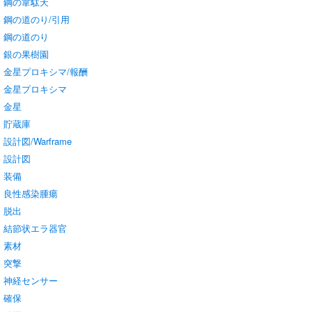
鋼の韋駄天
鋼の道のり/引用
鋼の道のり
銀の果樹園
金星プロキシマ/報酬
金星プロキシマ
金星
貯蔵庫
設計図/Warframe
設計図
装備
良性感染腫瘍
脱出
結節状エラ器官
素材
突撃
神経センサー
確保