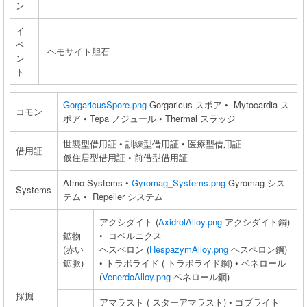
ン
イ
ベ
ヘモサイト胆石
ン
ト
GorgaricusSpore.png
Gorgaricus スポア • Mytocardia ス
コモン
ポア • Tepa ノジュール • Thermal スラッジ
世襲型借用証 • 訓練型借用証 • 医療型借用証
借用証
仮住居型借用証 • 前借型借用証
Atmo Systems •
Gyromag_Systems.png
Gyromag シス
Systems
テム • Repeller システム
アクシダイト (
AxidrolAlloy.png
アクシダイト鋼)
鉱物
• コペルニクス
(赤い
ヘスペロン (
HespazymAlloy.png
ヘスペロン鋼)
鉱脈)
• トラボライド ( トラボライド鋼) • ベネロール
(
VenerdoAlloy.png
ベネロール鋼)
採掘
アマラスト ( スターアマラスト) • ゴブライト