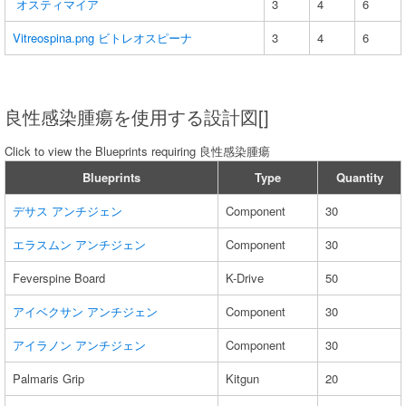
オスティマイア
3
4
6
Vitreospina.png
ビトレオスピーナ
3
4
6
良性感染腫瘍を使用する設計図[]
Click to view the Blueprints requiring 良性感染腫瘍
Blueprints
Type
Quantity
デサス アンチジェン
Component
30
エラスムン アンチジェン
Component
30
Feverspine Board
K-Drive
50
アイベクサン アンチジェン
Component
30
アイラノン アンチジェン
Component
30
Palmaris Grip
Kitgun
20