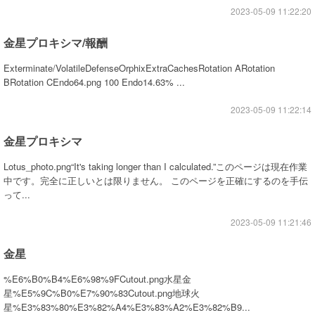
2023-05-09 11:22:20
金星プロキシマ/報酬
Exterminate/VolatileDefenseOrphixExtraCachesRotation ARotation
BRotation CEndo64.png 100 Endo14.63% ...
2023-05-09 11:22:14
金星プロキシマ
Lotus_photo.png“It's taking longer than I calculated.”このページは現在作業
中です。完全に正しいとは限りません。 このページを正確にするのを手伝
って...
2023-05-09 11:21:46
金星
%E6%B0%B4%E6%98%9FCutout.png水星金
星%E5%9C%B0%E7%90%83Cutout.png地球火
星%E3%83%80%E3%82%A4%E3%83%A2%E3%82%B9...