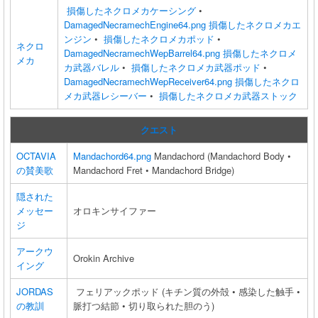
損傷したネクロメカケーシング
•
DamagedNecramechEngine64.png
損傷したネクロメカエ
ンジン
•
損傷したネクロメカポッド
•
ネクロ
DamagedNecramechWepBarrel64.png
損傷したネクロメ
メカ
カ武器バレル
•
損傷したネクロメカ武器ポッド
•
DamagedNecramechWepReceiver64.png
損傷したネクロ
メカ武器レシーバー
•
損傷したネクロメカ武器ストック
クエスト
OCTAVIA
Mandachord64.png
Mandachord (Mandachord Body •
の賛美歌
Mandachord Fret • Mandachord Bridge)
隠された
メッセー
オロキンサイファー
ジ
アークウ
Orokin Archive
イング
JORDAS
フェリアックポッド (キチン質の外殻 • 感染した触手 •
の教訓
脈打つ結節 • 切り取られた胆のう)