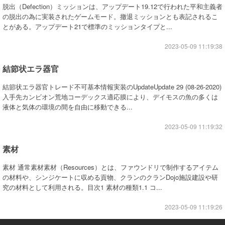
脱出（Defection）ミッションは、アップデート19.12で行われた平和主義者
の脱出の為に実装されたゲームモード。撤退ミッションとも表記されるこ
とがある。アップデート21で標準のミッションタイプと...
2023-05-09 11:19:38
結節状エラ器官
結節状エラ器官トレード不可基本情報実装のUpdateUpdate 29 (08-26-2020)
入手先カンビオン荒地コーデックス適応膜により、デイモスの魚の多くは
液体と気体の環境の間を自由に移動できる...
2023-05-09 11:19:32
素材
素材 通常素材素材（Resources）とは、ファウンドリで制作するアイテム
の材料や、シンジケートに収める貢物、クランのクランDojo施設建設や研
究の材料として利用される。目次1 素材の種類1.1 コ...
2023-05-09 11:19:26