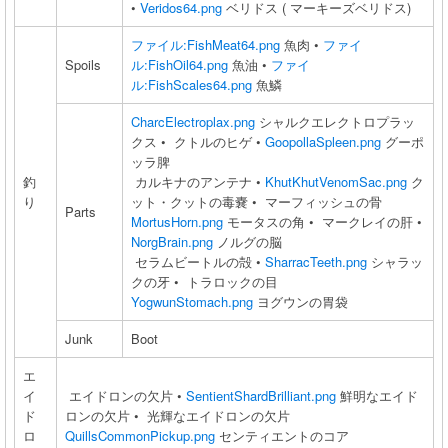
•
Veridos64.png
ベリドス ( マーキーズベリドス)
ファイル:FishMeat64.png
魚肉 •
ファイ
Spoils
ル:FishOil64.png
魚油 •
ファイ
ル:FishScales64.png
魚鱗
CharcElectroplax.png
シャルクエレクトロプラッ
クス • クトルのヒゲ •
GoopollaSpleen.png
グーポ
ッラ脾
釣
カルキナのアンテナ •
KhutKhutVenomSac.png
ク
り
ット・クットの毒嚢 • マーフィッシュの骨
Parts
MortusHorn.png
モータスの角 • マークレイの肝 •
NorgBrain.png
ノルグの脳
セラムビートルの殻 •
SharracTeeth.png
シャラッ
クの牙 • トラロックの目
YogwunStomach.png
ヨグウンの胃袋
Junk
Boot
エ
イ
エイドロンの欠片 •
SentientShardBrilliant.png
鮮明なエイド
ド
ロンの欠片 • 光輝なエイドロンの欠片
ロ
QuillsCommonPickup.png
センティエントのコア