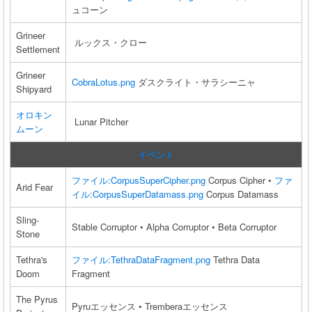
ュコーン
Grineer
ルックス・クロー
Settlement
Grineer
CobraLotus.png
ダスクライト・サラシーニャ
Shipyard
オロキン
Lunar Pitcher
ムーン
イベント
ファイル:CorpusSuperCipher.png
Corpus Cipher •
ファ
Arid Fear
イル:CorpusSuperDatamass.png
Corpus Datamass
Sling-
Stable Corruptor • Alpha Corruptor • Beta Corruptor
Stone
Tethra's
ファイル:TethraDataFragment.png
Tethra Data
Doom
Fragment
The Pyrus
Pyruエッセンス • Tremberaエッセンス