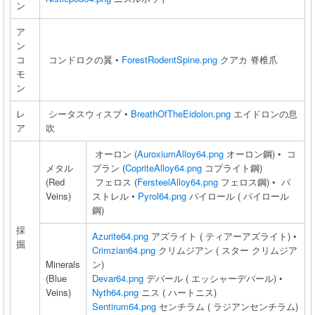
ン
ア
ン
コ
コンドロクの翼 •
ForestRodentSpine.png
クアカ 脊椎爪
モ
ン
レ
シータスウィスプ •
BreathOfTheEidolon.png
エイドロンの息
ア
吹
オーロン (
AuroxiumAlloy64.png
オーロン鋼) • コ
メタル
プラン (
CopriteAlloy64.png
コプライト鋼)
(Red
フェロス (
FersteelAlloy64.png
フェロス鋼) • パ
Veins)
ストレル •
Pyrol64.png
パイロール ( パイロール
鋼)
採
Azurite64.png
アズライト ( ティアーアズライト) •
掘
Crimzian64.png
クリムジアン ( スター クリムジア
Minerals
ン)
(Blue
Devar64.png
デバール ( エッシャーデバール) •
Veins)
Nyth64.png
ニス ( ハートニス)
Sentirum64.png
センチラム ( ラジアンセンチラム)