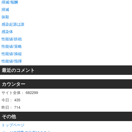
掃滅/報酬
掃滅
抹殺
感染起源は誰
感染体
性能値/鉄砲
性能値/策略
性能値/操縦
性能値/指揮
最近のコメント
カウンター
サイト全体：
682299
今日：
435
昨日：
714
その他
トップページ