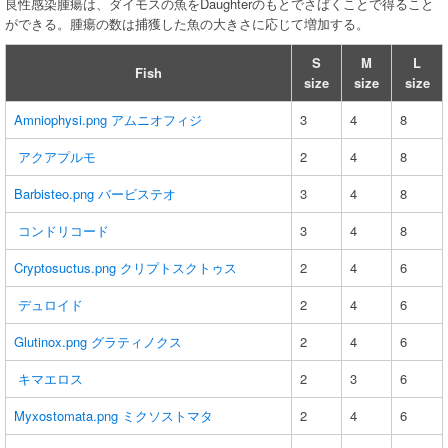
良性感染腫瘍は、ダイモスの魚をDaughterのもとでさばくことで得ること
ができる。腫瘍の数は捕獲した魚の大きさに応じて増加する。
S
M
L
Fish
size
size
size
Amniophysi.png
アムニオフィジ
3
4
8
アクアプルモ
2
4
8
Barbisteo.png
バービステオ
3
4
8
コンドリコード
3
4
8
Cryptosuctus.png
クリプトスクトゥス
2
4
6
デュロイド
2
4
6
Glutinox.png
グラティノクス
2
4
6
キマエロス
2
3
6
Myxostomata.png
ミクソストマタ
2
4
6