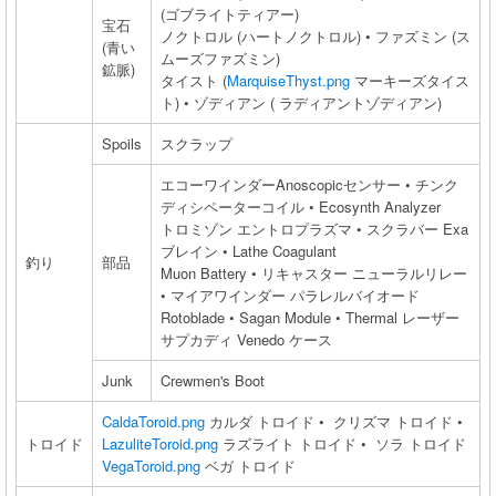
(ゴブライトティアー)
宝石
ノクトロル (ハートノクトロル) • ファズミン (ス
(青い
ムーズファズミン)
鉱脈)
タイスト (
MarquiseThyst.png
マーキーズタイス
ト) • ゾディアン ( ラディアントゾディアン)
Spoils
スクラップ
エコーワインダーAnoscopicセンサー • チンク
ディシペーターコイル • Ecosynth Analyzer
トロミゾン エントロプラズマ • スクラバー Exa
ブレイン • Lathe Coagulant
釣り
部品
Muon Battery • リキャスター ニューラルリレー
• マイアワインダー パラレルバイオード
Rotoblade • Sagan Module • Thermal レーザー
サプカディ Venedo ケース
Junk
Crewmen's Boot
CaldaToroid.png
カルダ トロイド • クリズマ トロイド •
トロイド
LazuliteToroid.png
ラズライト トロイド • ソラ トロイド
VegaToroid.png
ベガ トロイド