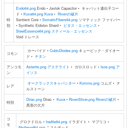
Endo64.png
Endo • Javlok Capacitor • キャバット遺伝子コー
ド •
Kuva64.png
Kuva
•
Rivenの破片
特
Sentient Core •
SomaticFibers64.png
ソマティック ファイバー
別
• Synthetic Eidolon Shard •
ビタス・エッセンス
•
SteelEssence64.png
スティール・エッセンス
Void トレース
カーバイド •
CubicDiodes.png
キュービック・ダイオー
コモン
ド •
チタン
アンコモ
Asterite.png
アステライト
• ガロスロッド •
Isos.png
ア
ン
イソス
オークラックスキャパシター
•
Komms.png
コムズ • ナ
レア
ルストーン
Dirac.png
Dirac •
Kuva
•
RivenSliver.png
Rivenの破片
•
特別
異形の欠片
コ
グロクドロル •
Iradite64.png
イラダイト • マプリコ •
モ
Nistlepod64.png
ニスルポッド