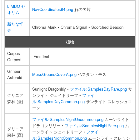
LIMBO セ
NavCoordinates64.png
解の欠片
オリム
新たな怪
Chroma Mark • Chroma Signal • Scorched Beacon
奇
植物
Corpus
Frostleaf
Outpost
Grineer
MossGroundCoverA.png
ベスタン・モス
Asteroid
Sunlight Dragonlily •
ファイル:SamplesDayRare.png
サ
グリニア
ンライト ジェイドリーフ •
ファイ
森林 (昼)
ル:SamplesDayCommon.png
サンライト スレッシュコ
ーン
ファイル:SamplesNightUncommon.png
ムーンライト
ドラゴンリリー •
ファイル:SamplesNightRare.png
ム
グリニア
ーンライト ジェイドリーフ •
ファイ
森林 (夜)
ル:SamplesNightCommon.png
ムーンライト スレッシ