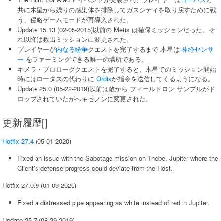
共に木星から残りの感染体を排除してガスシティを取り戻すために戦
う、侵略ゲームモードが再導入された。
Update 15.13 (02-05-2015)以前の Metis は確保ミッションだった。そ
れ以降は救出ミッションに変更された。
プレイヤーが
内なる紛争
クエストを完了するまで 木星は
神経センサ
ー
をファーミングできる唯一の場所である。
キメラ・プロローグクエストを完了すると、木星でのミッション開始
時にはロータスの代わりに
Ordis
が指令を送信してくるようになる。
Update 25.0 (05-22-2019)以前は敵から フィールドロン サンプルがド
ロップされていたがへキセノンに変更された。
更新履歴[]
Hotfix 27.4
(05-01-2020)
Fixed an issue with the Sabotage mission on Thebe, Jupiter where the
Client’s defense progress could deviate from the Host.
Hotfix 27.0.9 (01-09-2020)
Fixed a distressed pipe appearing as white instead of red in Jupiter.
Update 25.7 (08-29-2019)