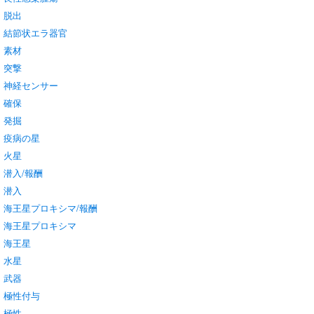
脱出
結節状エラ器官
素材
突撃
神経センサー
確保
発掘
疫病の星
火星
潜入/報酬
潜入
海王星プロキシマ/報酬
海王星プロキシマ
海王星
水星
武器
極性付与
極性