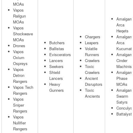
MOAs
Vapos
Railgun
Amalgam
MOAs
Arca
Vapos
Heqets
Shockwave
Chargers
Amalgam
MOAs
Butchers
Leapers
Arca
Drones
Ballistas
Volatile
Kucumat
Vapos
Eviscerators
Runners
Amalgam
Oxium
Lancers
Crawlers
Cinder
Ospreys
Seekers
Toxic
Machinis
Vapos
Shield
Crawlers
Amalgam
Detron
Lancers
Ancient
Phase
Rangers
Heavy
Disruptors
MOAs
Vapos Tech
Gunners
Toxic
Amalgam
Rangers
Ancients
Swarm
Vapos
Satyrs
Sniper
Conculys
Rangers
Battalyst
Vapos
Nullifier
Rangers