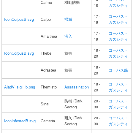
Carme
機動防衛
18
ガスシティ
17 -
コーパス・
IconCorpusB.svg
Carpo
掃滅
19
ガスシティ
17 -
コーパス・
Amalthea
潜入
19
ガスシティ
18 -
コーパス・
IconCorpusB.svg
Thebe
妨害
20
ガスシティ
18 -
Adrastea
妨害
コーパス船
20
18 -
コーパス・
AladV_sigil_b.png
Themisto
Assassination
20
ガスシティ
防衛 (Dark
20 -
コーパス・
Sinai
Sector)
30
ガスシティ
耐久 (Dark
20 -
コーパス・
IconInfestedB.svg
Cameria
Sector)
30
ガスシティ