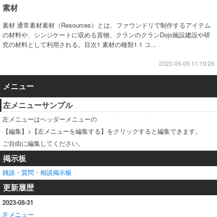
素材
素材 通常素材素材（Resources）とは、ファウンドリで制作するアイテム
の材料や、シンジケートに収める貢物、クランのクランDojo施設建設や研
究の材料として利用される。目次1 素材の種類1.1 コ...
2023-05-09 11:19:26
メニュー
左メニューサンプル
左メニューはヘッダーメニューの
【編集】>【左メニューを編集する】をクリックすると編集できます。
ご自由に編集してください。
掲示板
雑談・質問・相談掲示板
更新履歴
2023-08-31
左メニュー