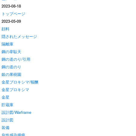
2023-08-18
トップページ
2023-05-09
顔料
隠されたメッセージ
隔離庫
鋼の韋駄天
鋼の道のり/引用
鋼の道のり
銀の果樹園
金星プロキシマ/報酬
金星プロキシマ
金星
貯蔵庫
設計図/Warframe
設計図
装備
良性感染腫瘍