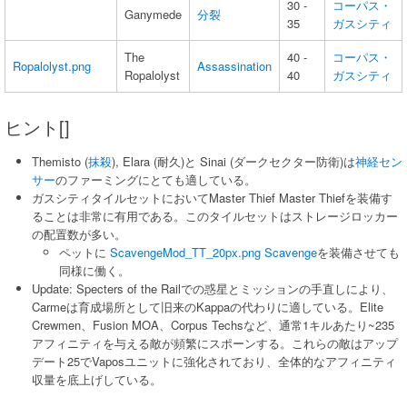
30 -
コーパス・
Ganymede
分裂
35
ガスシティ
The
40 -
コーパス・
Ropalolyst.png
Assassination
Ropalolyst
40
ガスシティ
ヒント[]
Themisto (
抹殺
), Elara (耐久)と Sinai (ダークセクター防衛)は
神経セン
サー
のファーミングにとても適している。
ガスシティタイルセットにおいてMaster Thief Master Thiefを装備す
ることは非常に有用である。このタイルセットはストレージロッカー
の配置数が多い。
ペットに
Scavenge
Mod_TT_20px.png
Scavenge
を装備させても
同様に働く。
Update: Specters of the Railでの惑星とミッションの手直しにより、
Carmeは育成場所として旧来のKappaの代わりに適している。Elite
Crewmen、Fusion MOA、Corpus Techsなど、通常1キルあたり~235
アフィニティを与える敵が頻繁にスポーンする。これらの敵はアップ
デート25でVaposユニットに強化されており、全体的なアフィニティ
収量を底上げしている。