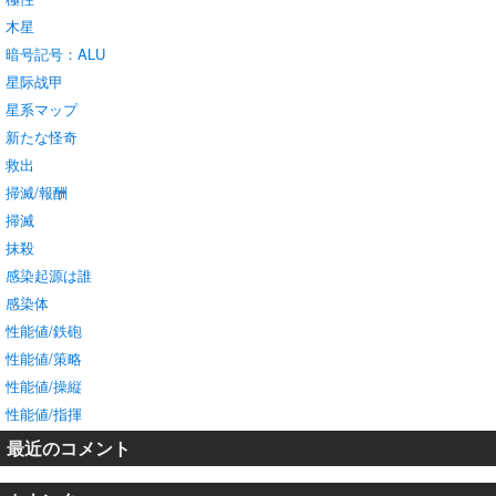
木星
暗号記号：ALU
星际战甲
星系マップ
新たな怪奇
救出
掃滅/報酬
掃滅
抹殺
感染起源は誰
感染体
性能値/鉄砲
性能値/策略
性能値/操縦
性能値/指揮
最近のコメント