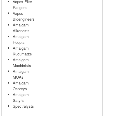
Vapos Elite
Rangers
Vapos
Bioengineers
Amalgam
Alkonosts
Amalgam
Heqets
Amalgam
Kucumatzs
Amalgam
Machinists
Amalgam
MOAs
Amalgam
Ospreys
Amalgam
Satyrs
Spectralysts