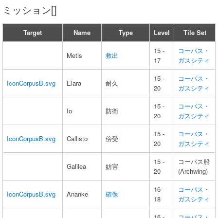
ミッション[]
Target
Name
Type
Level
Tile Set
15 -
コーパス・
Metis
救出
17
ガスシティ
15 -
コーパス・
IconCorpusB.svg
Elara
耐久
20
ガスシティ
15 -
コーパス・
Io
防衛
20
ガスシティ
15 -
コーパス・
IconCorpusB.svg
Callisto
傍受
20
ガスシティ
15 -
コーパス船
Galilea
妨害
20
(Archwing)
16 -
コーパス・
IconCorpusB.svg
Ananke
確保
18
ガスシティ
16 -
コーパス・