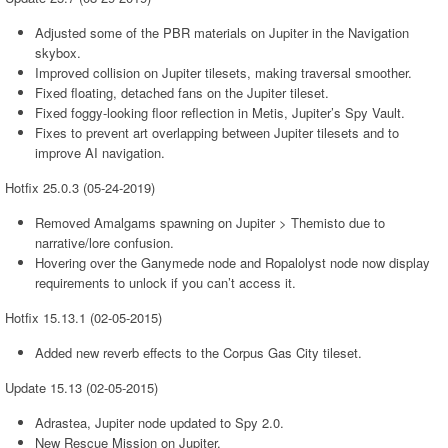
Adjusted some of the PBR materials on Jupiter in the Navigation
skybox.
Improved collision on Jupiter tilesets, making traversal smoother.
Fixed floating, detached fans on the Jupiter tileset.
Fixed foggy-looking floor reflection in Metis, Jupiter’s Spy Vault.
Fixes to prevent art overlapping between Jupiter tilesets and to
improve AI navigation.
Hotfix 25.0.3 (05-24-2019)
Removed Amalgams spawning on Jupiter > Themisto due to
narrative/lore confusion.
Hovering over the Ganymede node and Ropalolyst node now display
requirements to unlock if you can’t access it.
Hotfix 15.13.1 (02-05-2015)
Added new reverb effects to the Corpus Gas City tileset.
Update 15.13 (02-05-2015)
Adrastea, Jupiter node updated to Spy 2.0.
New Rescue Mission on Jupiter.