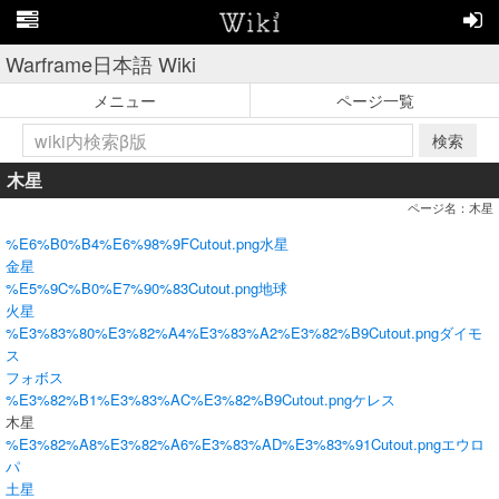
Warframe日本語 Wiki
メニュー
ページ一覧
検索
木星
ページ名：木星
%E6%B0%B4%E6%98%9FCutout.png
水星
金星
%E5%9C%B0%E7%90%83Cutout.png
地球
火星
%E3%83%80%E3%82%A4%E3%83%A2%E3%82%B9Cutout.png
ダイモ
ス
フォボス
%E3%82%B1%E3%83%AC%E3%82%B9Cutout.png
ケレス
木星
%E3%82%A8%E3%82%A6%E3%83%AD%E3%83%91Cutout.png
エウロ
パ
土星