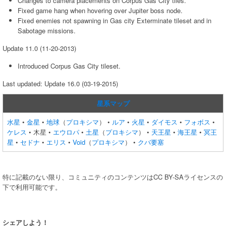
Changes to camera placements on Corpus Gas City tiles.
Fixed game hang when hovering over Jupiter boss node.
Fixed enemies not spawning in Gas city Exterminate tileset and in
Sabotage missions.
Update 11.0 (11-20-2013)
Introduced Corpus Gas City tileset.
Last updated: Update 16.0 (03-19-2015)
星系マップ
水星
•
金星
•
地球
（
プロキシマ
） •
ルア
•
火星
•
ダイモス
•
フォボス
•
ケレス
• 木星 •
エウロパ
•
土星
（
プロキシマ
） •
天王星
•
海王星
•
冥王
星
•
セドナ
•
エリス
•
Void
（
プロキシマ
） •
クバ要塞
特に記載のない限り、コミュニティのコンテンツはCC BY-SAライセンスの
下で利用可能です。
シェアしよう！