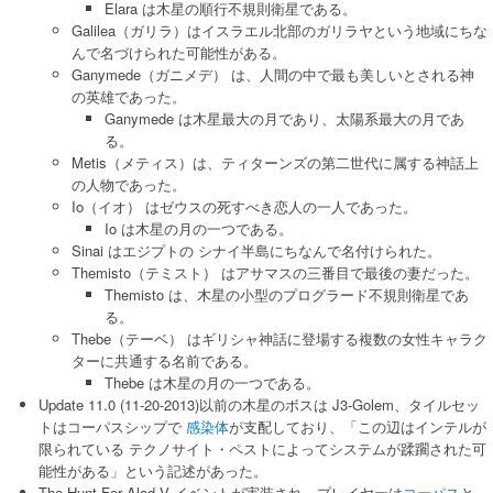
Elara は木星の順行不規則衛星である。
Galilea（ガリラ）はイスラエル北部のガリラヤという地域にちな
んで名づけられた可能性がある。
Ganymede（ガニメデ） は、人間の中で最も美しいとされる神
の英雄であった。
Ganymede は木星最大の月であり、太陽系最大の月であ
る。
Metis（メティス）は、ティターンズの第二世代に属する神話上
の人物であった。
Io（イオ） はゼウスの死すべき恋人の一人であった。
Io は木星の月の一つである。
Sinai はエジプトの シナイ半島にちなんで名付けられた。
Themisto（テミスト） はアサマスの三番目で最後の妻だった。
Themisto は、木星の小型のプログラード不規則衛星であ
る。
Thebe（テーベ） はギリシャ神話に登場する複数の女性キャラク
ターに共通する名前である。
Thebe は木星の月の一つである。
Update 11.0 (11-20-2013)以前の木星のボスは J3-Golem、タイルセッ
トはコーパスシップで
感染体
が支配しており、「この辺はインテルが
限られている テクノサイト・ペストによってシステムが蹂躙された可
能性がある」という記述があった。
The Hunt For Alad V イベントが実装され、プレイヤーは
コーパス
と