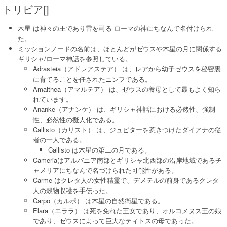
トリビア[]
木星 は神々の王であり雷を司る ローマの神にちなんで名付けられ
た。
ミッションノードの名前は、ほとんどがゼウスや木星の月に関係する
ギリシャ/ローマ神話を参照している。
Adrasteia（アドレアステア） は、レアから幼子ゼウスを秘密裏
に育てることを任されたニンフである。
Amalthea（アマルテア） は、ゼウスの養母として最もよく知ら
れています。
Ananke（アナンケ） は、ギリシャ神話における必然性、強制
性、必然性の擬人化である。
Callisto（カリスト） は、ジュピターを惹きつけたダイアナの従
者の一人である。
Callisto は木星の第二の月である。
Cameriaはアルバニア南部とギリシャ北西部の沿岸地域であるチ
ャメリアにちなんで名づけられた可能性がある。
Carme はクレタ人の女性精霊で、デメテルの前身であるクレタ
人の穀物収穫を手伝った。
Carpo（カルポ） は木星の自然衛星である。
Elara（エララ） は死を免れた王女であり、オルコメヌス王の娘
であり、ゼウスによって巨大なティトスの母であった。