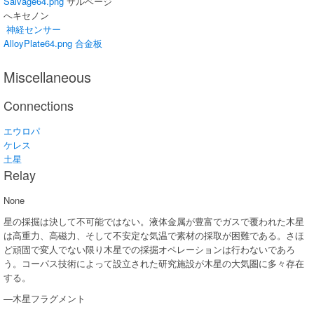
Salvage64.png
サルベージ
へキセノン
神経センサー
AlloyPlate64.png
合金板
Miscellaneous
Connections
エウロパ
ケレス
土星
Relay
None
星の採掘は決して不可能ではない。液体金属が豊富でガスで覆われた木星
は高重力、高磁力、そして不安定な気温で素材の採取が困難である。さほ
ど頑固で変人でない限り木星での採掘オペレーションは行わないであろ
う。コーパス技術によって設立された研究施設が木星の大気圏に多々存在
する。
—木星フラグメント