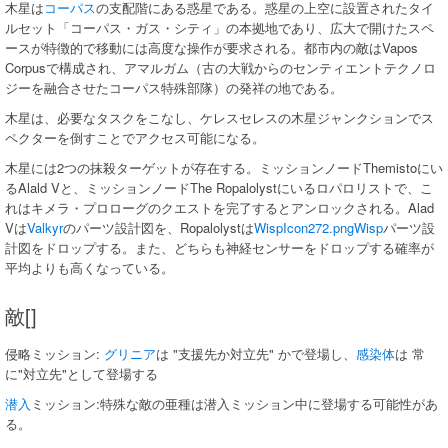
木星は
コーパス
の支配階にある惑星である。惑星の上空に設置されたタイ
ルセット「コーパス・ガス・シティ」の本拠地であり、広大で開けたスペ
ースが特徴的で移動には高度な操作が要求される。都市内の敵はVapos
Corpusで構成され、アマルガム（古の大戦からのセンティエントテクノロ
ジーを融合させたコーパス特殊部隊）の発祥の地である。
木星は、必要なタスクをこなし、ケレスセレスの木星ジャンクションでス
ペクターを倒すことでアクセス可能になる。
木星には2つの抹殺ターゲットが存在する。ミッションノードThemistoにい
るAlald Vと、ミッションノードThe Ropalolystにいるロパロリストで、こ
れはキメラ・プロローグのクエストを完了するとアンロックされる。Alad
Vは
Valkyr
のパーツ設計図を、Ropalolystは
WispIcon272.png
Wisp
パーツ設
計図をドロップする。また、どちらも神経センサーをドロップする確率が
平均よりも高くなっている。
敵[]
侵略ミッション:
グリニア
は "支援先か対立先" かで登場し、
感染体
は 常
に"対立先"として登場する
潜入
ミッション:特殊な敵の亜種は潜入ミッション中に登場する可能性があ
る。