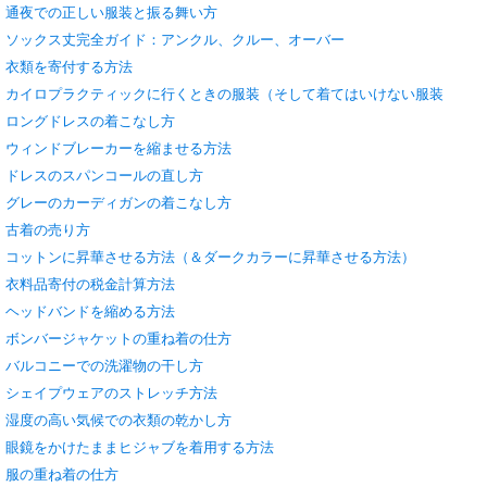
通夜での正しい服装と振る舞い方
ソックス丈完全ガイド：アンクル、クルー、オーバー
衣類を寄付する方法
カイロプラクティックに行くときの服装（そして着てはいけない服装
ロングドレスの着こなし方
ウィンドブレーカーを縮ませる方法
ドレスのスパンコールの直し方
グレーのカーディガンの着こなし方
古着の売り方
コットンに昇華させる方法（＆ダークカラーに昇華させる方法）
衣料品寄付の税金計算方法
ヘッドバンドを縮める方法
ボンバージャケットの重ね着の仕方
バルコニーでの洗濯物の干し方
シェイプウェアのストレッチ方法
湿度の高い気候での衣類の乾かし方
眼鏡をかけたままヒジャブを着用する方法
服の重ね着の仕方