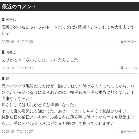
最近のコメント
名無し
底板が外せないタイプのトートバッグは洗濯機で丸洗いしても大丈夫です
か？
2025-08-14 15:00:29
元ページへ
長井太
ありがとうございました。役にたちました。
2023-10-11 10:16:37
元ページへ
鶴
元々パサパサ毛質だったけど、髪にワセリン付けるようになってから、ロ
ングだからそれなりに長さあるのに、枝毛も切れ毛も本当に無くなった！
出来なくなった！
長さにしては毛先がとても綺麗になった、
そして夏の湿気にも強かった。あと、まとまりやすくて髪結びやすい。
特別な日の前日とかもオイル塗る前に薄く手に付けてからオイル馴染ませ
ると、手にオイル吸収されず自然と髪に行き渡ってくれます♪
2023-09-17 21:09:37
元ページへ