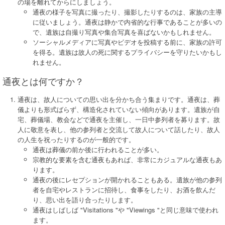
の場を離れてからにしましょう。
通夜の様子を写真に撮ったり、撮影したりするのは、家族の主導
に従いましょう。通夜は静かで内省的な行事であることが多いの
で、遺族は自撮り写真や集合写真を喜ばないかもしれません。
ソーシャルメディアに写真やビデオを投稿する前に、家族の許可
を得る。遺族は故人の死に関するプライバシーを守りたいかもし
れません。
通夜とは何ですか？
通夜は、故人についての思い出を分かち合う集まりです。通夜は、葬
儀よりも形式ばらず、構造化されていない傾向があります。遺族が自
宅、葬儀場、教会などで通夜を主催し、一日中参列者を募ります。故
人に敬意を表し、他の参列者と交流して故人について話したり、故人
の人生を祝ったりするのが一般的です。
通夜は葬儀の前か後に行われることが多い。
宗教的な要素を含む通夜もあれば、非常にカジュアルな通夜もあ
ります。
通夜の後にレセプションが開かれることもある。遺族が他の参列
者を自宅やレストランに招待し、食事をしたり、お酒を飲んだ
り、思い出を語り合ったりします。
通夜はしばしば "Visitations "や "Viewings "と同じ意味で使われ
ます。