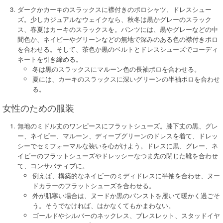
ダークかカーキのスラックスに襟付きのポロシャツ、ドレスシュー
ズ。少しカジュアルなウェイクなら、秋冬は黒かグレーのスラック
ス、春夏はカーキのスラックスを。パンツには、黒やグレーなどの中
間色か、ネイビーやグリーンなどの無地で深みのある色の襟付きポロ
を合わせる。そして、茶色か黒のベルトとドレスシューズでコーディ
ネートを引き締める。
冬は黒のスラックスにマルーン色の長袖ポロを合わせる。
夏には、カーキのスラックスに深いグリーンの半袖ポロを合わせ
る。
女性のための服装
無地のミドル丈のワンピースにフラットシューズ。膝下丈の黒、グレ
ー、ネイビー、マルーン、ディープグリーンのドレスを着て、ドレッ
シーでセミフォーマルな装いを心がけよう。ドレスに黒、グレー、ネ
イビーのフラットシューズやドレッシーなつま先の閉じた靴を合わせ
て、コンサバティブに。
例えば、構築的なネイビーのミディドレスに半袖を合わせ、ヌー
ドカラーのフラットシューズを合わせる。
外が肌寒い場合は、ヌードか黒のパンストを履いて暖かく過ごそ
う。そうでなければ、はかなくてもかまわない。
ゴールドやシルバーのネックレス、ブレスレット、スタッドイヤ