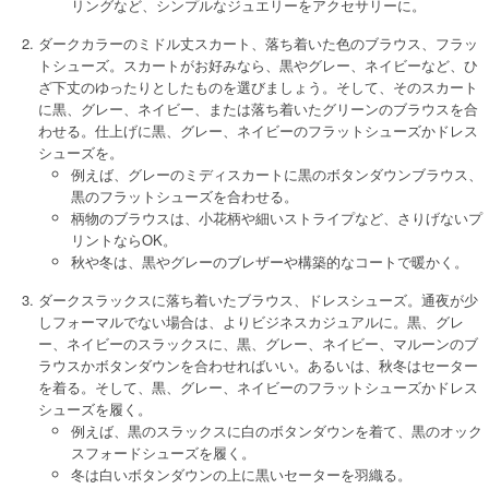
リングなど、シンプルなジュエリーをアクセサリーに。
ダークカラーのミドル丈スカート、落ち着いた色のブラウス、フラッ
トシューズ。スカートがお好みなら、黒やグレー、ネイビーなど、ひ
ざ下丈のゆったりとしたものを選びましょう。そして、そのスカート
に黒、グレー、ネイビー、または落ち着いたグリーンのブラウスを合
わせる。仕上げに黒、グレー、ネイビーのフラットシューズかドレス
シューズを。
例えば、グレーのミディスカートに黒のボタンダウンブラウス、
黒のフラットシューズを合わせる。
柄物のブラウスは、小花柄や細いストライプなど、さりげないプ
リントならOK。
秋や冬は、黒やグレーのブレザーや構築的なコートで暖かく。
ダークスラックスに落ち着いたブラウス、ドレスシューズ。通夜が少
しフォーマルでない場合は、よりビジネスカジュアルに。黒、グレ
ー、ネイビーのスラックスに、黒、グレー、ネイビー、マルーンのブ
ラウスかボタンダウンを合わせればいい。あるいは、秋冬はセーター
を着る。そして、黒、グレー、ネイビーのフラットシューズかドレス
シューズを履く。
例えば、黒のスラックスに白のボタンダウンを着て、黒のオック
スフォードシューズを履く。
冬は白いボタンダウンの上に黒いセーターを羽織る。