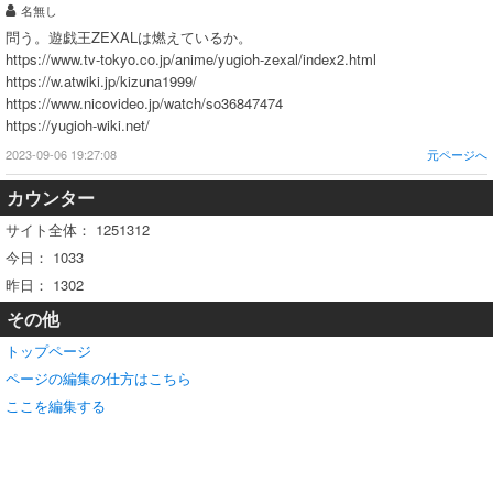
名無し
問う。遊戯王ZEXALは燃えているか。
https://www.tv-tokyo.co.jp/anime/yugioh-zexal/index2.html
https://w.atwiki.jp/kizuna1999/
https://www.nicovideo.jp/watch/so36847474
https://yugioh-wiki.net/
2023-09-06 19:27:08
元ページへ
カウンター
サイト全体：
1251312
今日：
1033
昨日：
1302
その他
トップページ
ページの編集の仕方はこちら
ここを編集する