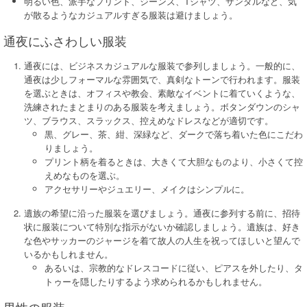
明るい色、派手なプリント、ジーンズ、Tシャツ、サンダルなど、気
が散るようなカジュアルすぎる服装は避けましょう。
通夜にふさわしい服装
通夜には、ビジネスカジュアルな服装で参列しましょう。一般的に、
通夜は少しフォーマルな雰囲気で、真剣なトーンで行われます。服装
を選ぶときは、オフィスや教会、素敵なイベントに着ていくような、
洗練されたまとまりのある服装を考えましょう。ボタンダウンのシャ
ツ、ブラウス、スラックス、控えめなドレスなどが適切です。
黒、グレー、茶、紺、深緑など、ダークで落ち着いた色にこだわ
りましょう。
プリント柄を着るときは、大きくて大胆なものより、小さくて控
えめなものを選ぶ。
アクセサリーやジュエリー、メイクはシンプルに。
遺族の希望に沿った服装を選びましょう。通夜に参列する前に、招待
状に服装について特別な指示がないか確認しましょう。遺族は、好き
な色やサッカーのジャージを着て故人の人生を祝ってほしいと望んで
いるかもしれません。
あるいは、宗教的なドレスコードに従い、ピアスを外したり、タ
トゥーを隠したりするよう求められるかもしれません。