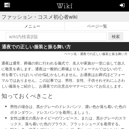
ファッション・コスメ初心者wiki
メニュー
ページ一覧
検索
通夜での正しい服装と振る舞い方
ページ名：通夜での正しい服装と振る舞い方
通夜は通常、葬儀の前に行われる儀式で、友人や家族が一堂に会して故人
に敬意を表します。通夜は一般的に葬儀よりもフォーマルではないので、
何を着ていけばいいのか悩むかもしれません。お通夜はお葬式ほどフォー
マルではありません。この記事では、男性、女性、子供それぞれにふさわ
しい服装をご紹介し、お通夜での注意点やマナーについてお伝えします。
知っておくべきこと
男性の場合は、黒かグレーのドレスパンツ、濃い色か落ち着いた色の
ボタンダウン、ドレスパンツを着用しましょう。
女性は膝丈の黒かネイビーのワンピース。または、黒かグレーのスラ
ックス、落ち着いた色のブラウス、フラットシューズを着用する。