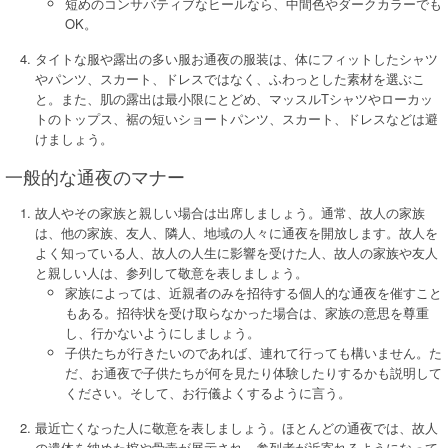
短めのコンサバティブなヒールなら、中間色やダークカラーでも
OK。
タイトな服や露出の多い服お通夜の服装は、体にフィットしたシャツ
やパンツ、スカート、ドレスではなく、ふわっとした素材を選ぶこ
と。また、肌の露出は最小限にとどめ、マッスルTシャツやローカッ
トのトップス、裾の短いショートパンツ、スカート、ドレスなどは避
けましょう。
一般的な通夜のマナー
故人やその家族と親しい場合は出席しましょう。通常、故人の家族
は、他の家族、友人、隣人、地域の人々に通夜を開放します。故人を
よく知っている人、故人の人生に影響を受けた人、故人の家族や友人
と親しい人は、参列して敬意を表しましょう。
家族によっては、近親者のみを招待する個人的な通夜を催すこと
もある。招待状を受け取らなかった場合は、家族の意思を尊重
し、行かないようにしましょう。
子供たちが行きたいのであれば、連れて行っても構いません。た
だ、お通夜で子供たちが何を見たり体験したりするかも説明して
ください。そして、お行儀よくするように言う。
最近亡くなった人に敬意を表しましょう。ほとんどの通夜では、故人
の遺体を納めた棺や骨壷が展示され、参列者が近寄れるようになって