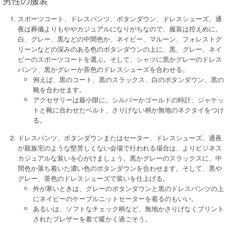
男性の服装
スポーツコート、ドレスパンツ、ボタンダウン、ドレスシューズ。通
夜は葬儀よりもややカジュアルになりがちなので、服装は控えめに。
白、グレー、黒などの中間色か、ネイビー、マルーン、フォレストグ
リーンなどの深みのある色のボタンダウンの上に、黒、グレー、ネイ
ビーのスポーツコートを選ぶ。そして、シャツに黒かグレーのドレス
パンツ、黒かグレーか茶色のドレスシューズを合わせる。
例えば、黒のコート、黒のスラックス、白のボタンダウン、黒の
靴を合わせます。
アクセサリーは最小限に。シルバーかゴールドの時計、ジャケッ
トと靴に合わせたベルト、さりげない柄か無地のネクタイをつけ
る。
ドレスパンツ、ボタンダウンまたはセーター、ドレスシューズ。通夜
が親族宅のような堅苦しくない会場で行われる場合は、よりビジネス
カジュアルな装いを心がけましょう。黒かグレーのスラックスに、中
間色か落ち着いた濃い色のボタンダウンを合わせます。そして、黒や
グレー、茶色のドレスシューズで装いを仕上げる。
外が寒いときは、グレーのボタンダウンと黒のドレスパンツの上
にネイビーのケーブルニットセーターを着るのもいい。
あるいは、ソフトなチェック柄など、無地かさりげなくプリント
されたブレザーを着て暖かく過ごそう。