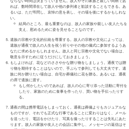
ならない時間は決まっていません。故人やその家族と親しい間柄であ
れば、数時間滞在して故人や他の参列者と歓談することもできる。あ
るいは、ただ弔問し、哀悼の意を表し、その場を後にするかもしれな
い。
結局のところ、最も重要なのは、故人の家族や親しい友人たちを
支え、慰めるために姿を見せることなのです。
遺族の宗教や文化的伝統を尊重する。故人の宗教や文化によっては、
遺族が通夜で故人の人生を祝う祈りやその他の儀式に参加するようあ
なたに求めるかもしれません。故人と同じ宗教や文化でない場合は、
敬意を示すために従うだけにしておきましょう。
もしよければ、花などのささやかな贈り物をしましょう。通夜では贈
り物を期待することはないので、手ぶらで参列しても大丈夫です。遺
族に何か贈りたい場合は、自宅か葬儀社に花を贈る。あるいは、通夜
の席で遺族に渡す。
もし何かしたいのであれば、故人の心に寄り添った活動に寄付を
したり、家族のために食事を作ったり、買い物を手伝ったりす
る。
通夜の間は携帯電話をしまっておく。通夜は葬儀よりもカジュアルな
ものですが、それでも正式な行事であることに変わりはなく、メール
を送ったり、電話をかけたり、写真を撮ったりすることは失礼にあた
ります。故人の家族や友人との会話に集中し、メッセージの返信はそ