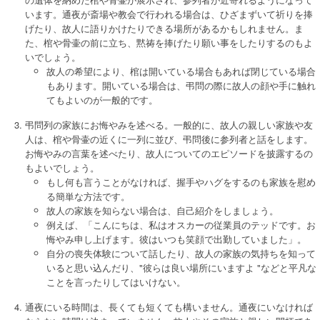
います。通夜が斎場や教会で行われる場合は、ひざまずいて祈りを捧
げたり、故人に語りかけたりできる場所があるかもしれません。ま
た、棺や骨壷の前に立ち、黙祷を捧げたり願い事をしたりするのもよ
いでしょう。
故人の希望により、棺は開いている場合もあれば閉じている場合
もあります。開いている場合は、弔問の際に故人の顔や手に触れ
てもよいのが一般的です。
弔問列の家族にお悔やみを述べる。一般的に、故人の親しい家族や友
人は、棺や骨壷の近くに一列に並び、弔問後に参列者と話をします。
お悔やみの言葉を述べたり、故人についてのエピソードを披露するの
もよいでしょう。
もし何も言うことがなければ、握手やハグをするのも家族を慰め
る簡単な方法です。
故人の家族を知らない場合は、自己紹介をしましょう。
例えば、「こんにちは、私はオスカーの従業員のテッドです。お
悔やみ申し上げます。彼はいつも笑顔で出勤していました」。
自分の喪失体験について話したり、故人の家族の気持ちを知って
いると思い込んだり、"彼らは良い場所にいますよ "などと平凡な
ことを言ったりしてはいけない。
通夜にいる時間は、長くても短くても構いません。通夜にいなければ