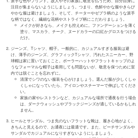
派手な色やプリント。故人やその家族に敬意を払うため、自分自身に
注目が集まらないようにしましょう。つまり、色鮮やかな服やきらび
やかな服は避けましょう。そして、チーターやゼブラ柄のような派手
な柄ではなく、繊細な花柄やストライプ柄にこだわりましょう。
メイクが好きなら、メイクも控えめに。ファンデーションを薄く
塗り、マスカラ、チーク、ヌードカラーの口紅かグロスをつける
だけ。
ジーンズ、Tシャツ、帽子。一般的に、カジュアルすぎる服装は避
け、薄手のジーンズ、グラフィックTシャツ、汚れたスニーカー、野
球帽は家に置いておくこと。ボーラーハットやフラットキャップのよ
うなフォーマルな帽子は着用しても問題ないが、敬意を保つために室
内では脱ぐことを忘れずに。
清潔でシワのない服装を心がけましょう。選んだ服が少しくしゃ
くしゃになっていたら、アイロンやスチーマーで伸ばしてくださ
い。
家族の家やレストランなど、カジュアルな場所で通夜を行う場合
は、ダークウォッシュやブラックジーンズが適しているかもしれ
ません。
ヒールとサンダル。つま先のないフラットな靴は、履き心地がよく、
きちんと見えるので、お通夜には最適です。また、ビーチサンダルや
サンダルでカジュアルになりすぎないようにしましょう。