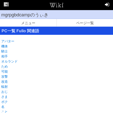
mgrpgbdcampのうぃき
メニュー
ページ一覧
PC一覧 Fulio 関連語
アバター
機体
騎士
相手
オルランド
ため
可能
攻撃
改造
輻射
おじ
さま
ボク
名
こと