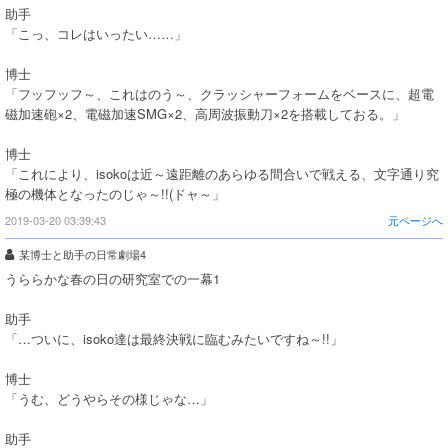
助手
「こっ、コレはいったい……」
博士
「フッフッフ～、これはのう～、クラッシャーフォームをベースに、超電
磁加速砲×2、電磁加速SMG×2、高周波振動刀×2を搭載しておる。」
博士
「これにより、isokoは近～遠距離のあらゆる間合いで戦える、文字通り究
極の機体となったのじゃ～!!(ドャ～」
2019-03-20 03:39:43
元ページへ
某博士と助手の日常劇場4
うららかな春の日の研究室での一幕1
助手
「…ついに、isoko達は最終決戦に臨むみたいですね～!!」
博士
「うむ、どうやらその様じゃな…」
助手