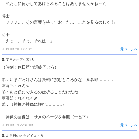
「私たちに何かしてあげられることはありませんかね～?」
博士
「フフフ…、その言葉を待っておった… これを見るのじゃ!!」
助手
「えっ…、そっ、それは…」
2019-03-20 03:29:21
元ページへ
某日オオアシ家18
（時刻：休日第11話終了ごろ）
弟：いまごろ姉さんは決戦に挑むところかな、蓙暮郎…………
蓙暮郎：れろｗ
弟：あと僕にできるのは祈ることだけだね
蓙暮郎：れろれろw
弟：（神棚の神像に拝む…………）
神像の画像はコサメのページを参照（一番下）
2019-03-19 22:46:03
元ページへ
ある日のメタガイスト８