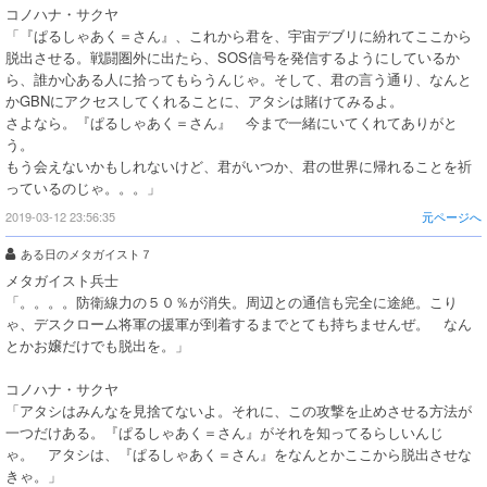
コノハナ・サクヤ
「『ぱるしゃあく＝さん』、これから君を、宇宙デブリに紛れてここから
脱出させる。戦闘圏外に出たら、SOS信号を発信するようにしているか
ら、誰か心ある人に拾ってもらうんじゃ。そして、君の言う通り、なんと
かGBNにアクセスしてくれることに、アタシは賭けてみるよ。
さよなら。『ぱるしゃあく＝さん』 今まで一緒にいてくれてありがと
う。
もう会えないかもしれないけど、君がいつか、君の世界に帰れることを祈
っているのじゃ。。。」
2019-03-12 23:56:35
元ページへ
ある日のメタガイスト７
メタガイスト兵士
「。。。。防衛線力の５０％が消失。周辺との通信も完全に途絶。こり
ゃ、デスクローム将軍の援軍が到着するまでとても持ちませんぜ。 なん
とかお嬢だけでも脱出を。」
コノハナ・サクヤ
「アタシはみんなを見捨てないよ。それに、この攻撃を止めさせる方法が
一つだけある。『ぱるしゃあく＝さん』がそれを知ってるらしいんじ
ゃ。 アタシは、『ぱるしゃあく＝さん』をなんとかここから脱出させな
きゃ。」