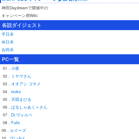
神田Daydreamで開催中の
キャンペーン用Wiki
各話ダイジェスト
平日卓
休日卓
合同卓
PC一覧
01．
小夜
02．
ミヤマさん
03．
オオアシ コサメ
04．
isoko
05．
天唱まひる
06．
ぱるしゃあく＝さん
07．
Dr.ヴォルペ
08．
Fulio
09．
ルイーズ
10．
ほいみん