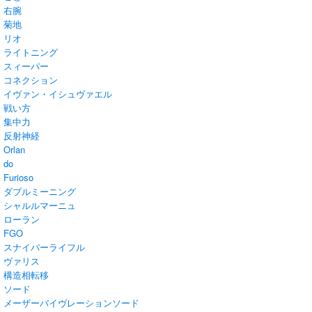
右腕
菊地
リオ
ライトニング
スィーパー
コネクション
イヴァン・イシュヴァエル
戦い方
集中力
反射神経
Orlan
do
Furioso
ダブルミーニング
シャルルマーニュ
ローラン
FGO
スナイパーライフル
ヴァリス
構造相転移
ソード
メーザーバイヴレーションソード