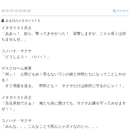
2019-03-12 23:49:42
元ページへ
ある日のメタガイスト６
メタガイスト兵士
「ああっ！ 奴ら、撃ってきやがった！ 迎撃しますが、こりゃ長くは持
ちませんぜ。」
コノハナ・サクヤ
「どうしよう～ パパ～！」
デスクローム将軍
「何ぃ！ 人間どもめ！罪もないワシの娘と仲間たちになってことしやが
る！
すぐ増援を送る。 野郎ども！ サクヤだけは絶対に守るのじゃ！！」
メタガイスト兵士
「合点承知でさぁ！ 俺たち命に懸けても、サクヤお嬢を守ってみせます
ぜ！！」
コノハナ・サクヤ
「みんな。。。こんなことで死んじゃダメなのじゃ。。」