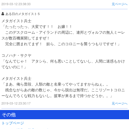
2019-03-12 23:38:33
元ページへ
ある日のメタガイスト５
メタガイスト兵士
「たったったっ、大変です！！ お嬢！！
このデスクローム・アイランドの周辺に、連邦とヴォルフの無人ミーレ
スが数百機展開してますぜ！
完全に囲まれてまず！ 奴ら、このコロニーを襲うつもりですぜ！」
コノハナ・サクヤ
「なんでじゃ！ アタシら、何も悪いことしてないし、人間に迷惑もかけ
てないのに！」
メタガイスト兵士
「まあ、俺ら普段、人類の敵と名乗ってやってますからねぇ。。
残念ながらあの敵の数じゃ、今から脱出は無理だ。ここリゾートコロニ
ーなんでろくな戦力もないし。援軍が来るまで持つかどうか。。」
2019-03-12 23:30:17
元ページへ
その他
トップページ