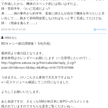
て作成したから、機体のスペック的には高いはずだよ。
姉：苦節半年、ついに完成だよっ!!
弟：……例の事件から約半年、直後に姉さんが自分で機体を作りたいと言
い出して……飽きて長時間放置しなければもっと早く完成してたけどね
姉：（視線を逸らす……）
2019-05-06 01:41:03
元ページへ
GMみるら
BDキャンペ後日譚開催！ 5/6(月祝)
最終回より後の話となります。
参加表明はカレンダーへお願いします（一元管理したいので）。
http://trpgtime.sakura.ne.jp/first/calendar/reply_2.cgi?
year=2019&mon=5&day=6&dKey=41617375167996
うゆまさん、けいごんさん参加で大丈夫ですよね？
※一応スケジュール確認してこの日になりました
よろしくお願いいたします。
あと余談ですが、さえっちGMが休日卓に各PCへのコメントを
残されていますのでそちらも是非ご覧くださいね～。