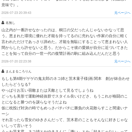
意味で）。
2026-07-23 20:39:43
元ページへ
名無し
山之内が一番許せなかったのは、桐江の父だったんじゃないかなって思
う。恵まれた環境に優れた才能を持ってるのに売れない作家の自分に軽く
言われただけであっさり諦めた。才能を無駄にすることって恵まれない人
間からしたら許せないと思う。だからこそ彼の愛娘が自分に近づいてきた
ことを知って自分の一世一代の復讐計画の駒に組み込んだんだと思う
2026-07-20 22:23:38
元ページへ
まんまるころりん
もしも第6期ゲゲゲの鬼太郎のネコ姉と茨木童子様(画:関本 創)が鉢合わせ
したらどうなる?
やっぱりお互い宿敵または天敵として見るでしょうね
どっちも美形で運動神経抜群でスタイル良いけどさ、もうこれが格闘のこ
とになると勝つのを譲らなそうだよね
仮に枕投げ対決の時でもめっさバチバチに勝負の火花散らすこと間違いナ
ーシ
それ言ったら雪女のゆきさんだって、茨木君のこともそんなに好きじゃな
いしって言いそう
う～わ茨木君、ネコ姉とかゆきさんに「嫌い」とか「好きじゃない」って