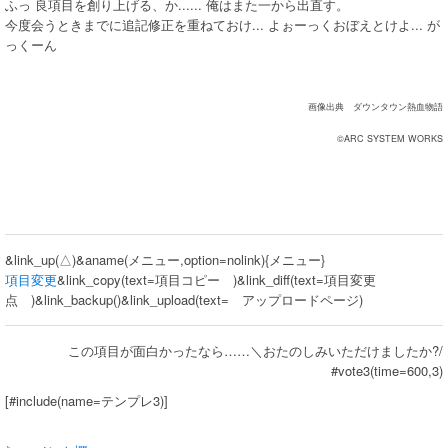
ふっ 良項目を創り上げる、か...... 俺はまた一から出直す。
今度会うときまでに追記修正を重ねておけ... よぉーっくおぼえとけよ... が
っくーん
画像出典 ダウンタウン熱血物語
©ARC SYSTEM WORKS
&link_up(△)&aname(メニュー,option=nolink){メニュー}
項目変更
&link_copy(text=項目コピー )&link_diff(text=項目変更
点 )&link_backup()&link_upload(text= アップロードページ)
この項目が面白かったなら……＼おたのしみいただけましたか?/
#vote3(time=600,3)
[#include(name=テンプレ3)]