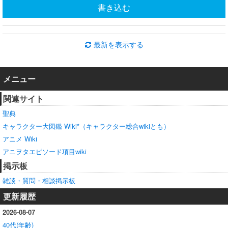
書き込む
最新を表示する
メニュー
関連サイト
聖典
キャラクター大図鑑 Wiki*（キャラクター総合wikiとも）
アニメ Wiki
アニヲタエピソード項目wiki
掲示板
雑談・質問・相談掲示板
更新履歴
2026-08-07
40代(年齢)