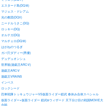
エスタード島(DQⅦ)
マジェス・ドレアム
光の教団(DQV)
ニードルうさこ(DQ)
ロッキー(DQ)
オルテガ(DQ)
マルチェロ(DQⅦ)
はがねのつるぎ
ガバ穴ダディー(男優)
デュデュオンシュ
世界観(遊戯王ARC-V)
遊戯王ARC-V
遊戯王VRAINS
インベス
ロックシード
烈車戦隊トッキュウジャーVS仮面ライダー鎧武 春休み合体スペシャル
仮面ライダー×仮面ライダー 鎧武&ウィザード 天下分け目の戦国MOVIE大
合戦