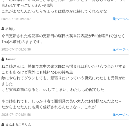
言われてすっごいかわいそ!!悲
これがまなたんだったらちょっとは穏やかに接してくれるかな
2026-07-19 05:48:07
元ページへ
名無し
今日更新された各記事の更新日の曜日の英単語表記がFri(金曜日)ではなく
Thu(木曜日)のままです。
2026-07-17 08:58:36
元ページへ
Tamaro
ねこ姉さんは、勝気で意中の鬼太郎にも憎まれ口利いたり八つ当たりする
こともあるけど意外にも純粋な心の持ち主
敵にやられてダウンしても、頑張りたいっていう勇気にわたしも元気が出
ました
けど実戦直前になると、○○してしまい、わたしも心配でした
ネコ姉あれでも、しっかり者で面倒見の良い大人のお姉様なんだよな～
だからまなたんにも篤く信頼されるんだよな～、これが
2026-07-17 04:54:56
元ページへ
まんまるころりん