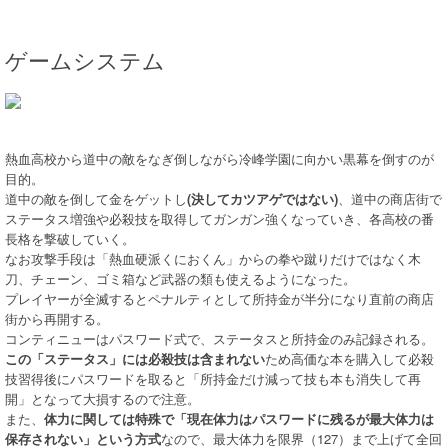
ゲームシステム
熱血高校から道中の敵をなぎ倒しながら冷峰学園に向かい黒幕を倒すのが
目的。
道中の敵を倒して金をゲットし
(決してカツアゲではない)
、道中の商店街で
ステータス増強や必殺技を取得してガンガン強くなっていき、各高校の番
長格を撃破していく。
なお攻撃手段は「熱血硬派くにおくん」からの拳や蹴りだけではなく木
刀、チェーン、ゴミ箱など武器の類も使えるようになった。
プレイヤーが全滅するとペナルティとして所持金が半分になり直前の商店
街から再開する。
コンティニューはパスワード式で、ステータスと所持金のみ記録される。
この「ステータス」には必殺技は含まれない
ため高価な本を購入して必殺
技習得後にパスワードを取ると「所持金だけ減って技も本も消失して再
開」となって大損するので注意。
また、
体力に関しては特殊で「現在体力はパスワードに残るが最大体力は
保存されない」という方式
なので、最大体力を限界（127）まで上げて全回