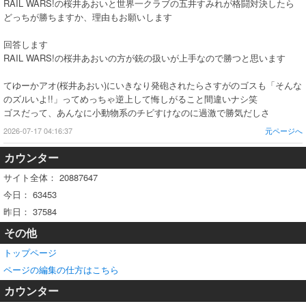
RAIL WARS!の桜井あおいと世界一クラブの五井すみれが格闘対決したら
どっちが勝ちますか、理由もお願いします
回答します
RAIL WARS!の桜井あおいの方が銃の扱いが上手なので勝つと思います
てゆーかアオ(桜井あおい)にいきなり発砲されたらさすがのゴスも「そんな
のズルいよ!!」ってめっちゃ逆上して悔しがること間違いナシ笑
ゴスだって、あんなに小動物系のチビすけなのに過激で勝気だしさ
2026-07-17 04:16:37
元ページへ
カウンター
サイト全体：
20887647
今日：
63453
昨日：
37584
その他
トップページ
ページの編集の仕方はこちら
カウンター