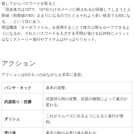
復してからパスワードを取ると
「現在体力は127で、127分だけダメージに耐えれるが回復してしまうと上
限値（初期値の63）止まりになるのでたとえそれより多い状況でも63にな
る。」という目にあう。
周辺機器「ターボファイル」を使用することで体力上限もセーブできるよ
うになるが、それとパスワードを入力する手間が省ける以外特にメリット
はなくストーリー進行やアイテムはやっぱりリセット。
アクション
アクションは2ボタンのみながらも非常に多彩。
パンチ・キック
基本の攻撃。
武器持ち時の攻撃。武器の種類によって威力が
武器殴り・投擲
変わる。
これがスムーズに出るようになると進行が便
ダッシュ
利。
受け身
素手の時のみ受け身を取れる。