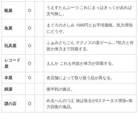
うえすたんぶーつ これにまっはきっくがあれば
靴屋
O
文句無し。
まぐろのさしみ 1000円とお手頃価格。気力増強
魚屋
O
にどうぞ。
ふぁみどらごん テクノスの某ゲーム...?気力と何
玩具屋
O
故か体力まで回復する。
レコード
O
えんか これも何故か体力が回復する。
屋
本屋
O
各店舗によって取り扱う品が異なる。
銭湯
後半戦の拠点。
めるへんのつえ 値は張るが3ステータス増強+体
謎の店
O
力回復の逸品。