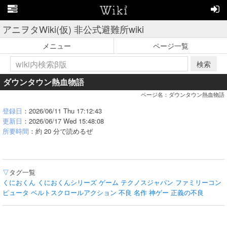
アニヲタWiki(仮) 非公式避難所wiki
メニュー
ページ一覧
検索
ダウンタウン熱血物語
ページ名：ダウンタウン熱血物語
登録日
：2026/06/11 Thu 17:12:43
更新日
：2026/06/17 Wed 15:48:08
所要時間
：約 20 分で読めるぜ
▽
タグ一覧
くにおくん
くにおくんシリーズ
ゲーム
テクノスジャパン
ファミリーコン
ピュータ
ベルトスクロールアクション
不良
名作
神ゲー
正義の不良