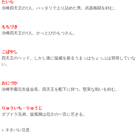
たいら
冷峰四天王の1人。ハッタリで上り詰めた男。武器格闘を好む。
もちづき
冷峰四天王の1人。かっとびのもつさん。
こばやし
四天王のヘッド。しかし後に猛威を振るうまっはちょっぷは習得していな
い。
おにづか
冷峰学園元生徒会長。四天王を配下に持つ。堅実な戦いを好む。
りゅういち・りゅうじ
ダブドラ兄弟。旋風脚は厄介の一言に尽きる。
+ ネタバレ注意