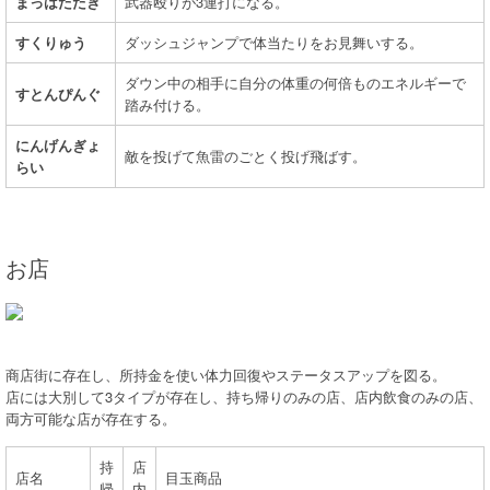
まっはたたき
武器殴りが3連打になる。
すくりゅう
ダッシュジャンプで体当たりをお見舞いする。
ダウン中の相手に自分の体重の何倍ものエネルギーで
すとんぴんぐ
踏み付ける。
にんげんぎょ
敵を投げて魚雷のごとく投げ飛ばす。
らい
お店
商店街に存在し、所持金を使い体力回復やステータスアップを図る。
店には大別して3タイプが存在し、持ち帰りのみの店、店内飲食のみの店、
両方可能な店が存在する。
持
店
店名
目玉商品
帰
内