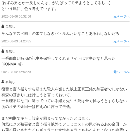
(ねずみ男とか一反もめんは、がんばってモテようとしてるし…)
という風に、色々考えています。
2026-08-06 05:32:56
元ページへ
名無し
そんなアスペ同士の果てしなきバトルみたいなことあるわけないだろ
2026-08-03 01:23:35
元ページへ
名無し
一番面白い時期の記事を保管してくれるサイトは大事だなと思った
(KONMAI感)
2026-08-02 15:52:53
元ページへ
名無し
復讐と言う括りすら超えた殺人を犯した以上正真正銘の加害者でしかない
有森の墓参りには行こうと言っておいて、
一番理不尽な目に遭っていている緒方先生の死は全く悼もうとすらしない
あのオチの金田一は控えめに言って最低。
まだ初期でキャラ設定が固まってなかったとは言え、
何気にクズ被害者と言う括り以外でフェミニストの気があるあの金田一か
ら蔑ろ扱いされたイレギュラーな女性キャラでもあるんだよな（勿論悪い