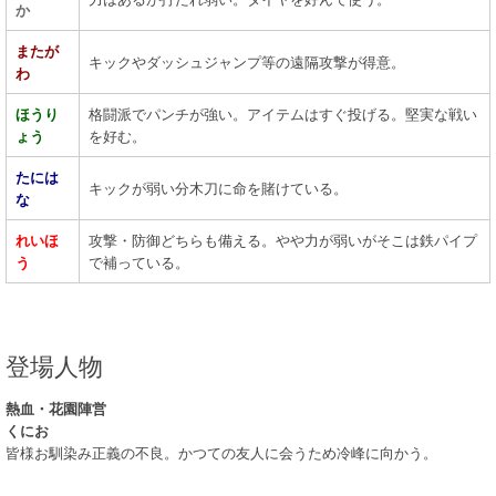
か
またが
キックやダッシュジャンプ等の遠隔攻撃が得意。
わ
ほうり
格闘派でパンチが強い。アイテムはすぐ投げる。堅実な戦い
ょう
を好む。
たには
キックが弱い分木刀に命を賭けている。
な
れいほ
攻撃・防御どちらも備える。やや力が弱いがそこは鉄パイプ
う
で補っている。
登場人物
熱血・花園陣営
くにお
皆様お馴染み正義の不良。かつての友人に会うため冷峰に向かう。