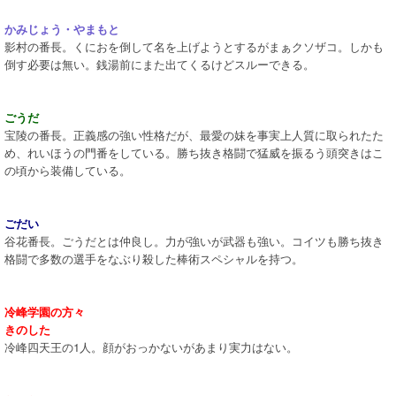
かみじょう・やまもと
影村の番長。くにおを倒して名を上げようとするがまぁクソザコ。しかも
倒す必要は無い。銭湯前にまた出てくるけどスルーできる。
ごうだ
宝陵の番長。正義感の強い性格だが、最愛の妹を事実上人質に取られたた
め、れいほうの門番をしている。勝ち抜き格闘で猛威を振るう頭突きはこ
の頃から装備している。
ごだい
谷花番長。ごうだとは仲良し。力が強いが武器も強い。コイツも勝ち抜き
格闘で多数の選手をなぶり殺した棒術スペシャルを持つ。
冷峰学園の方々
きのした
冷峰四天王の1人。顔がおっかないがあまり実力はない。