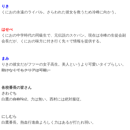
りき
くにおの永遠のライバル。さらわれた彼女を救うため冷峰に向かう。
はせべ
くにおの中学時代の同級生で、元伝説のスケバン。現在は冷峰の生徒会副
会長だが、くにおの味方に付き行く先々で情報を提供する。
まみ
りきの彼女だがフツーの女子高生。美人というより可愛いタイプらしい。
助けなくてもクリアは可能。
各校番長の皆さん
さわぐち
白鷹の
自称
No2。力は無い。西村には絶対服従。
にしむら
白鷹番長。熱血行進曲よろしく力はあるが打たれ弱い。