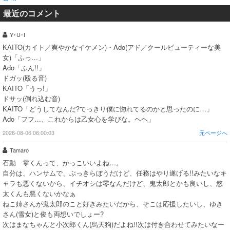
最近のコメント
Y･U･I
KAITO(カイト／爽やかなイケメン)・Ado(アド／クールビューティーな美
女)「ふっ…」
Ado「ふん!!」
ドガッ(殴る音)
KAITO「うっ!」
ドサッ(倒れ込む音)
KAITO「どうしてなんだ?てっきり僕に惚れてるのかと思ったのに…」
Ado「フフ…、これからは乙女心を学びな。ヘヘ」
2026-08-06 06:00:03
元ページへ
Tamaro
石動 零くんって、かっこいいよね…。
自分は、ハンサムで、ぶっきらぼうだけど、任務はやり遂げる!!みたいなキ
ャラも悪くないから、イチオシは零なんだけど、鬼太郎とかも良いし、悠
太くんも悪くないかなぁ
ねこ姉さんが鬼太郎のこと好きみたいだから、そこは応援したいし、ゆき
さん(雪女)と俊も両想いでしょー?
次はまなちゃんと小次郎くん(烏天狗)だよね!!次は付き合わせてみたいなー