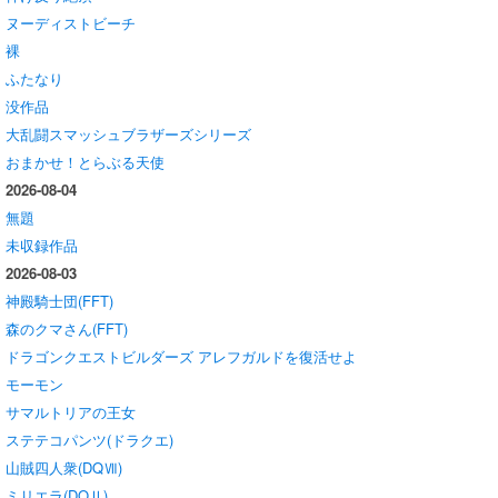
ヌーディストビーチ
裸
ふたなり
没作品
大乱闘スマッシュブラザーズシリーズ
おまかせ！とらぶる天使
2026-08-04
無題
未収録作品
2026-08-03
神殿騎士団(FFT)
森のクマさん(FFT)
ドラゴンクエストビルダーズ アレフガルドを復活せよ
モーモン
サマルトリアの王女
ステテコパンツ(ドラクエ)
山賊四人衆(DQⅦ)
ミリエラ(DQⅡ)