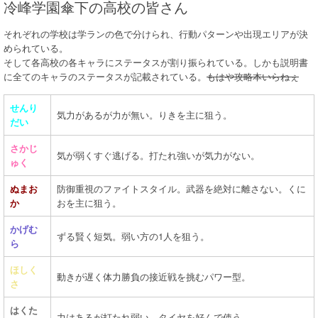
冷峰学園傘下の高校の皆さん
それぞれの学校は学ランの色で分けられ、行動パターンや出現エリアが決
められている。
そして各高校の各キャラにステータスが割り振られている。しかも説明書
に全てのキャラのステータスが記載されている。
もはや攻略本いらねぇ
せんり
気力があるが力が無い。りきを主に狙う。
だい
さかじ
気が弱くすぐ逃げる。打たれ強いが気力がない。
ゅく
ぬまお
防御重視のファイトスタイル。武器を絶対に離さない。くに
か
おを主に狙う。
かげむ
ずる賢く短気。弱い方の1人を狙う。
ら
ほしく
動きが遅く体力勝負の接近戦を挑むパワー型。
さ
はくた
力はあるが打たれ弱い。タイヤを好んで使う。