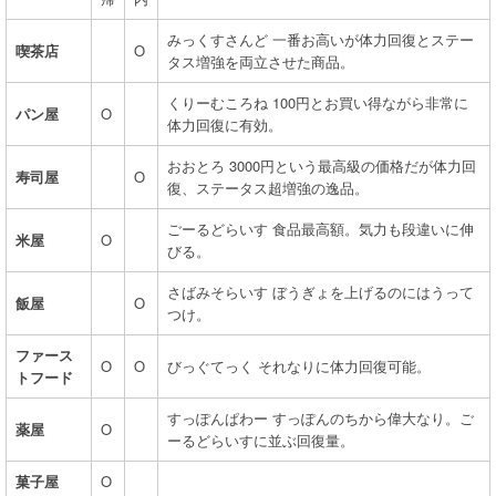
みっくすさんど 一番お高いが体力回復とステー
喫茶店
O
タス増強を両立させた商品。
くりーむころね 100円とお買い得ながら非常に
パン屋
O
体力回復に有効。
おおとろ 3000円という最高級の価格だが体力回
寿司屋
O
復、ステータス超増強の逸品。
ごーるどらいす 食品最高額。気力も段違いに伸
米屋
O
びる。
さばみそらいす ぼうぎょを上げるのにはうって
飯屋
O
つけ。
ファース
O
O
びっぐてっく それなりに体力回復可能。
トフード
すっぽんぱわー すっぽんのちから偉大なり。ご
薬屋
O
ーるどらいすに並ぶ回復量。
菓子屋
O