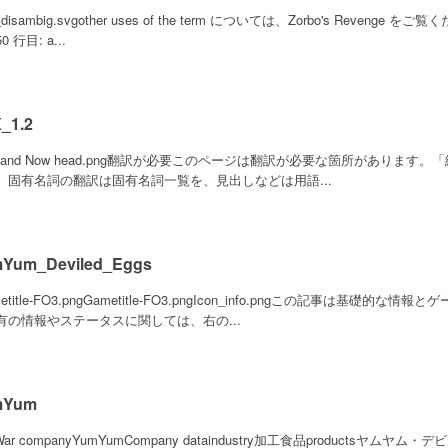
n_disambig.svgother uses of the term については、Zorbo's Reveng
 行目: a...
_1.2
e and Now head.png翻訳が必要このページは翻訳が必要な箇所があります。「編
。固有名詞の翻訳は固有名詞一覧を、見出しなどは用語...
Yum_Deviled_Eggs
etitle-FO3.pngGametitle-FO3.pngIcon_info.pngこの記事は
有の情報やステータスに関しては、右の...
mYum
-War companyYumYumCompany dataindustry加工食品productsヤムヤム・デ