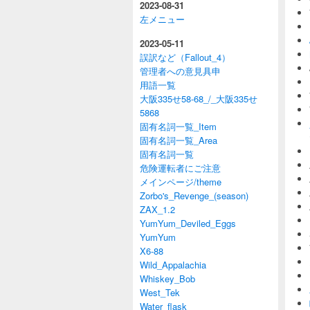
2023-08-31
左メニュー
2023-05-11
誤訳など（Fallout_4）
管理者への意見具申
用語一覧
大阪335せ58-68_/_大阪335せ
5868
固有名詞一覧_Item
固有名詞一覧_Area
固有名詞一覧
危険運転者にご注意
メインページ/theme
Zorbo's_Revenge_(season)
ZAX_1.2
YumYum_Deviled_Eggs
YumYum
X6-88
Wild_Appalachia
Whiskey_Bob
West_Tek
Water_flask