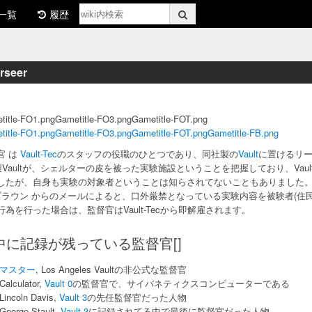
一覧
履歴
rseer
title-FO1.pngGametitle-FO3.pngGametitle-FOT.png
title-FO1.png
Gametitle-FO3.png
Gametitle-FOT.png
Gametitle-FB.png
官 は
Vault-Tec
のスタッフの役職のひとつであり、同社製の
Vault
に置けるリー
c製Vaultが、シェルターの皮を被った実験施設ということを把握しており、Vau
したが、自身も実験の対象者ということは知らされてないこともありました。Vau
. ブラウン からのメールによると、口外厳禁となっている実験内容を被験者(
行為を行った場合は、監督官はVault-Tecから即解雇されます。
中に記録が残っている監督官[]
マスター
, Los Angeles Vaultの非公式な監督官
Calculator,
Vault 0
の監督官で、サイバネティクスコンピューターである
Lincoln Davis,
Vault 3
の先任監督官だった人物
George Stault,
Vault 3
に記録されてる中で最後に監督官だった人物