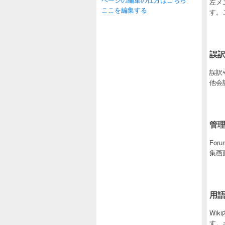
左メ
ここを編集する
す。
誤訳
誤訳
他会
管
Fo
集画
用
Wi
す。