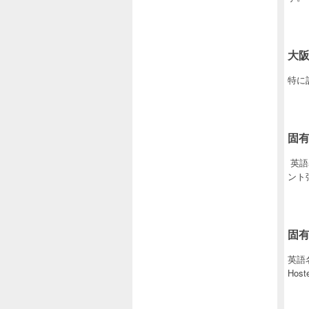
大阪
特に
固有
英語名
ント弾1
固有
英語名
Host