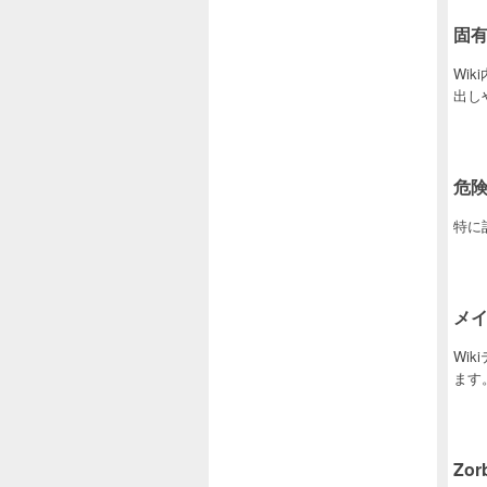
固
Wi
出し
危
特に
メイ
Wik
ます。F
Zor