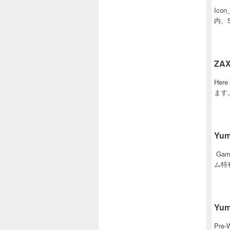
Ico
内、50
ZAX
Her
ます
Yum
Gam
ム特
Yu
Pre