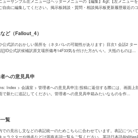
ニューサンプル左メニューはヘッダーメニューの【編集】&gt;【左メニュー
ご自由に編集してください。掲示板雑談・質問・相談掲示板更新履歴最近のコメ
など（Fallout_4）
や公式訳のおかしい箇所を（ネタバレの可能性があります）目次1 会話2 ター
話[]ID公式訳候補訳原文場所備考14F33気を付けた方がいい。大抵のものは...
理者への意見具申
rums: Index > 会議室 > 管理者への意見具申注:投稿に返信する際には、
面で新たに追記してください。管理者への意見具申箱みたいなものを作...
語一覧
ki内での見出し文などの表記統一のためこちらに合わせています。表記につい
キャラクターや地名などは固有名詞一覧をご覧ください。英語日本語Abilities能.