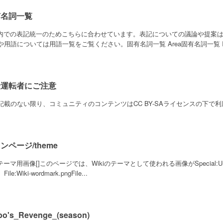
有名詞一覧
ki内での表記統一のためこちらに合わせています。表記についての議論や提案
や用語については用語一覧をご覧ください。固有名詞一覧 Area固有名詞一覧 It.
険運転者にご注意
記載のない限り、コミュニティのコンテンツはCC BY-SAライセンスの下で利用
ンページ/theme
iテーマ用画像[]このページでは、Wikiのテーマとして使われる画像がSpecial:
ile:Wiki-wordmark.pngFile...
bo's_Revenge_(season)