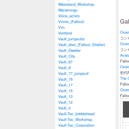
Wasteland_Workshop
Wanamingo
Voice_actors
Gal
Vinnie_(Fallout)
Vim
Over
Vertibird
コン
Vault_jumpsuits
Over
Vault_door_(Fallout_Shelter)
コン
Vault_Dweller
Avat
Vault_City
Fall
Vault_87
Over
Vault_8
初代F
Vault_77_jumpsuit
The 
Vault_76
Fall
Vault_17
Over
Vault_15
Fall
Vault_13
Vault_12
Vault_0
Vault-Tec_bobblehead
Vault-Tec_Workshop
Vault-Tec_Corporation