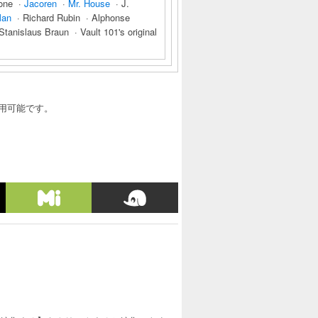
tone ·
Jacoren
·
Mr. House
· J.
Man
· Richard Rubin · Alphonse
anislaus Braun · Vault 101's original
利用可能です。