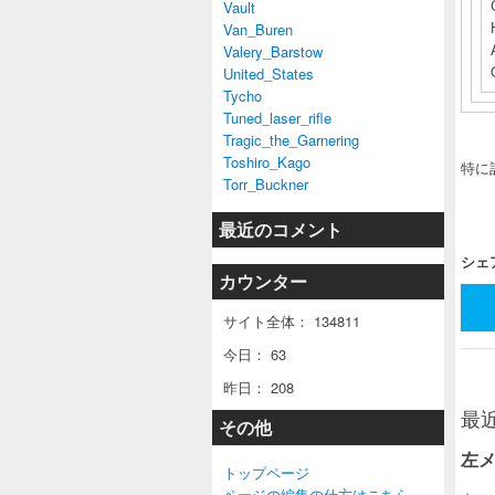
Vault
Van_Buren
Valery_Barstow
United_States
Tycho
Tuned_laser_rifle
Tragic_the_Garnering
Toshiro_Kago
特に
Torr_Buckner
最近のコメント
シェ
カウンター
サイト全体：
134811
今日：
63
昨日：
208
最
その他
左
トップページ
ページの編集の仕方はこちら