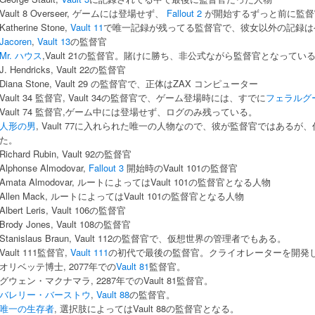
Vault 8 Overseer, ゲームには登場せず、
Fallout 2
が開始するずっと前に監督官の職
Katherine Stone,
Vault 11
で唯一記録が残ってる監督官で、彼女以外の記録は
Jacoren
,
Vault 13
の監督官
Mr. ハウス
,Vault 21の監督官。賭けに勝ち、非公式ながら監督官となってい
J. Hendricks, Vault 22の監督官
Diana Stone, Vault 29 の監督官で、正体はZAX コンピューター
Vault 34 監督官, Vault 34の監督官で、ゲーム登場時には、すでに
フェラルグ
Vault 74 監督官,ゲーム中には登場せず、ログのみ残っている。
人形の男
, Vault 77に入れられた唯一の人物なので、彼が監督官ではある
た。
Richard Rubin, Vault 92の監督官
Alphonse Almodovar,
Fallout 3
開始時のVault 101の監督官
Amata Almodovar, ルートによってはVault 101の監督官となる人物
Allen Mack, ルートによってはVault 101の監督官となる人物
Albert Leris, Vault 106の監督官
Brody Jones, Vault 108の監督官
Stanislaus Braun, Vault 112の監督官で、仮想世界の管理者でもある。
Vault 111監督官,
Vault 111
の初代で最後の監督官。クライオレーターを開発
オリベッテ博士, 2077年での
Vault 81
監督官。
グウェン・マクナマラ, 2287年でのVault 81監督官。
バレリー・バーストウ
,
Vault 88
の監督官。
唯一の生存者
, 選択肢によってはVault 88の監督官となる。