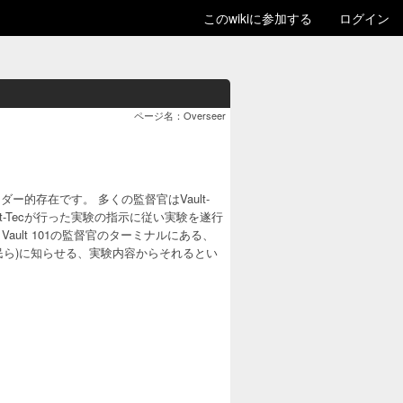
このwikiに参加する
ログイン
ページ名：Overseer
ダー的存在です。 多くの監督官はVault-
lt-Tecが行った実験の指示に従い実験を遂行
lt 101の監督官のターミナルにある、
住民ら)に知らせる、実験内容からそれるとい