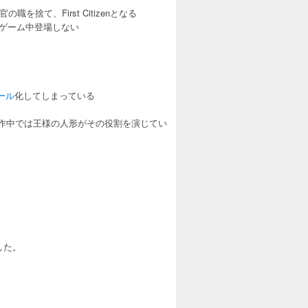
を捨て、First Citizenとなる
ゲーム中登場しない
る
ール
化してしまっている
が、作中では王様の人形がその役割を演じてい
した。