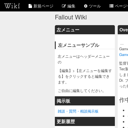
新規ページ
編集
ツール
ページ
Fallout Wiki
左メニュー
Ove
...
左メニューサンプル
Game
Game
左メニューはヘッダーメニュー
の
監督
Te
【編集】>【左メニューを編集す
しま
る】をクリックすると編集でき
Dr
ます。
った
ご自由に編集してください。
作
掲示板
雑談・質問・相談掲示板
更新履歴