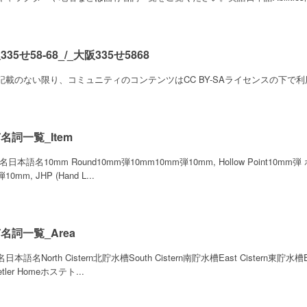
335せ58-68_/_大阪335せ5868
記載のない限り、コミュニティのコンテンツはCC BY-SAライセンスの下で利用
名詞一覧_Item
日本語名10mm Round10mm弾10mm10mm弾10mm, Hollow Point10
0mm, JHP (Hand L...
名詞一覧_Area
日本語名North Cistern北貯水槽South Cistern南貯水槽East Cistern東貯水槽
etler Homeホステト...