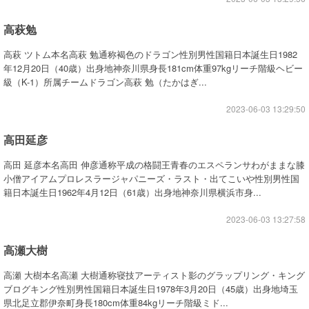
高萩勉
高萩 ツトム本名高萩 勉通称褐色のドラゴン性別男性国籍日本誕生日1982
年12月20日（40歳）出身地神奈川県身長181cm体重97kgリーチ階級ヘビー
級（K-1）所属チームドラゴン高萩 勉（たかはぎ...
2023-06-03 13:29:50
高田延彦
高田 延彦本名高田 伸彦通称平成の格闘王青春のエスペランサわがままな膝
小僧アイアムプロレスラージャパニーズ・ラスト・出てこいや性別男性国
籍日本誕生日1962年4月12日（61歳）出身地神奈川県横浜市身...
2023-06-03 13:27:58
高瀬大樹
高瀬 大樹本名高瀬 大樹通称寝技アーティスト影のグラップリング・キング
ブログキング性別男性国籍日本誕生日1978年3月20日（45歳）出身地埼玉
県北足立郡伊奈町身長180cm体重84kgリーチ階級ミド...