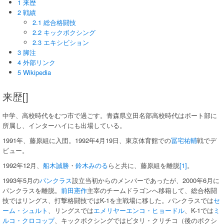
1 来歴
2 戦績
2.1 総合格闘技
2.2 キックボクシング
2.3 エキシビション
3 脚注
4 外部リンク
5 Wikipedia
来歴[]
中学、高校時代をむつ市で過ごす。青森県立田名部高校時代はボート部に
所属し、インターハイにも出場している。
1991年、藤原組に入団。1992年4月19日、東京体育館での
冨宅祐輔
戦でデ
ビュー。
1992年12月、
船木誠勝
・
鈴木みのる
らと共に、藤原組を離脱
[1]
。
1993年5月の
パンクラス
設立当初からのメンバーであったが、2000年6月に
パンクラスを離脱。
前田憲作
主宰のチームドラゴンへ移籍して、総合格闘
技ではリングス、打撃格闘技ではK-1を主戦場に移した。パンクラスでは
セ
ーム・シュルト
、リングスでは
エメリヤーエンコ・ヒョードル
、K-1では
ミ
ルコ・クロコップ
、キックボクシングではビタリ・クリチコ（後のボクシ