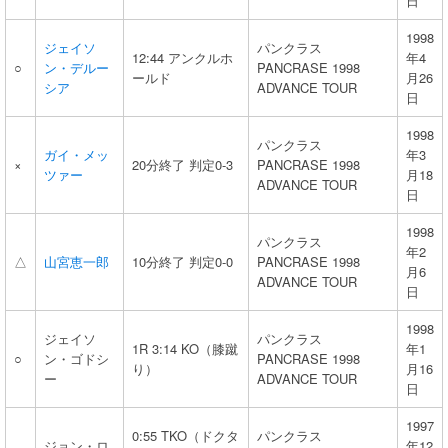
日
1998
ジェイソ
パンクラス
12:44 アンクルホ
年4
○
ン・デルー
PANCRASE 1998
ールド
月26
シア
ADVANCE TOUR
日
1998
パンクラス
ガイ・メッ
年3
×
20分終了 判定0-3
PANCRASE 1998
ツァー
月18
ADVANCE TOUR
日
1998
パンクラス
年2
△
山宮恵一郎
10分終了 判定0-0
PANCRASE 1998
月6
ADVANCE TOUR
日
1998
ジェイソ
パンクラス
1R 3:14 KO（膝蹴
年1
○
ン・ゴドシ
PANCRASE 1998
り）
月16
ー
ADVANCE TOUR
日
1997
0:55 TKO（ドクタ
パンクラス
ジョン・ロ
年12