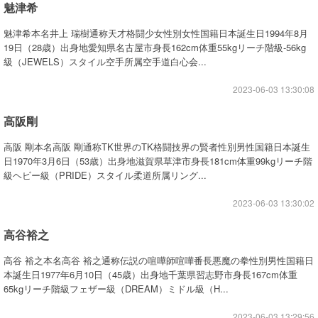
魅津希
魅津希本名井上 瑞樹通称天才格闘少女性別女性国籍日本誕生日1994年8月
19日（28歳）出身地愛知県名古屋市身長162cm体重55kgリーチ階級-56kg
級（JEWELS）スタイル空手所属空手道白心会...
2023-06-03 13:30:08
高阪剛
高阪 剛本名高阪 剛通称TK世界のTK格闘技界の賢者性別男性国籍日本誕生
日1970年3月6日（53歳）出身地滋賀県草津市身長181cm体重99kgリーチ階
級ヘビー級（PRIDE）スタイル柔道所属リング...
2023-06-03 13:30:02
高谷裕之
高谷 裕之本名高谷 裕之通称伝説の喧嘩師喧嘩番長悪魔の拳性別男性国籍日
本誕生日1977年6月10日（45歳）出身地千葉県習志野市身長167cm体重
65kgリーチ階級フェザー級（DREAM）ミドル級（H...
2023-06-03 13:29:56