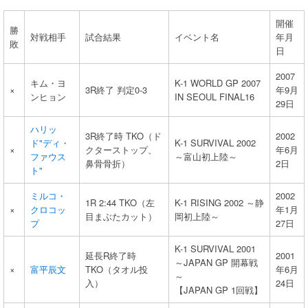
開催
勝
対戦相手
試合結果
イベント名
年月
敗
日
2007
キム・ヨ
K-1 WORLD GP 2007
×
3R終了 判定0-3
年9月
ンヒョン
IN SEOUL FINAL16
29日
ハリッ
3R終了時 TKO（ド
2002
ド"ディ・
K-1 SURVIVAL 2002
×
クターストップ、
年6月
ファウス
～富山初上陸～
鼻骨骨折）
2日
ト"
ミルコ・
2002
1R 2:44 TKO（左
K-1 RISING 2002 ～静
×
クロコッ
年1月
目まぶたカット）
岡初上陸～
プ
27日
K-1 SURVIVAL 2001
延長R終了時
2001
～JAPAN GP 開幕戦
×
富平辰文
TKO（タオル投
年6月
～
入）
24日
【JAPAN GP 1回戦】