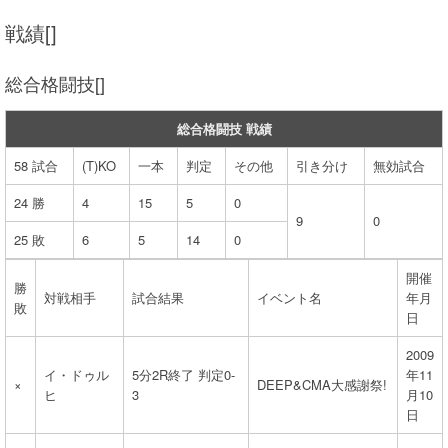
戦績[]
総合格闘技[]
総合格闘技 戦績
58 試合
(T)KO
一本
判定
その他
引き分け
無効試合
24 勝
4
15
5
0
9
0
25 敗
6
5
14
0
開催
勝
対戦相手
試合結果
イベント名
年月
敗
日
2009
イ・ドゥル
5分2R終了 判定0-
年11
×
DEEP&CMA大感謝祭!
ヒ
3
月10
日