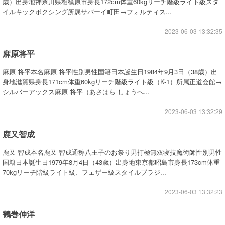
歳）出身地神奈川県相模原市身長172cm体重60kgリーチ階級ライト級スタ
イルキックボクシング所属サバーイ町田→フォルティス...
2023-06-03 13:32:35
麻原将平
麻原 将平本名麻原 将平性別男性国籍日本誕生日1984年9月3日（38歳）出
身地滋賀県身長171cm体重60kgリーチ階級ライト級（K-1）所属正道会館→
シルバーアックス麻原 将平（あさはら しょうへ...
2023-06-03 13:32:29
鹿又智成
鹿又 智成本名鹿又 智成通称八王子のお祭り男打極無双寝技魔術師性別男性
国籍日本誕生日1979年8月4日（43歳）出身地東京都昭島市身長173cm体重
70kgリーチ階級ライト級、フェザー級スタイルブラジ...
2023-06-03 13:32:23
鶴巻伸洋