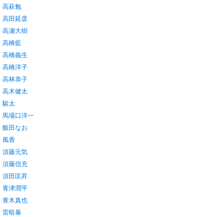
高萩勉
高田延彦
高瀬大樹
高橋藍
高橋義生
高橋洋子
高林恭子
高木健太
駿太
馬場口洋一
飯田なお
風香
須藤元気
須藤信充
須田匡昇
青津潤平
青木真也
雷暗暴