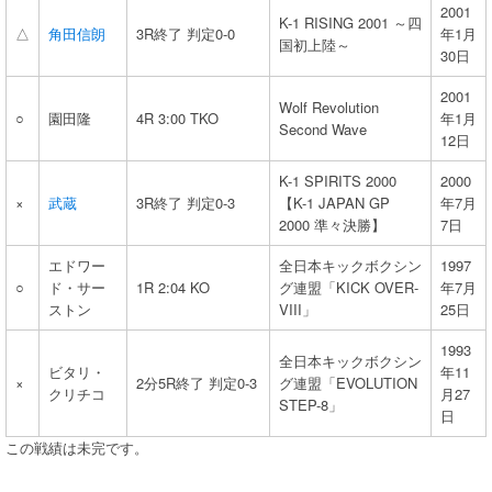
2001
K-1 RISING 2001 ～四
△
角田信朗
3R終了 判定0-0
年1月
国初上陸～
30日
2001
Wolf Revolution
○
園田隆
4R 3:00 TKO
年1月
Second Wave
12日
K-1 SPIRITS 2000
2000
×
武蔵
3R終了 判定0-3
【K-1 JAPAN GP
年7月
2000 準々決勝】
7日
エドワー
全日本キックボクシン
1997
○
ド・サー
1R 2:04 KO
グ連盟「KICK OVER-
年7月
ストン
VIII」
25日
1993
全日本キックボクシン
ビタリ・
年11
×
2分5R終了 判定0-3
グ連盟「EVOLUTION
クリチコ
月27
STEP-8」
日
この戦績は未完です。