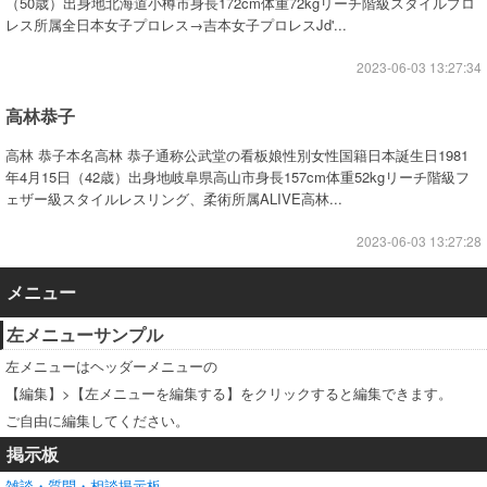
（50歳）出身地北海道小樽市身長172cm体重72kgリーチ階級スタイルプロ
レス所属全日本女子プロレス→吉本女子プロレスJd'...
2023-06-03 13:27:34
高林恭子
高林 恭子本名高林 恭子通称公武堂の看板娘性別女性国籍日本誕生日1981
年4月15日（42歳）出身地岐阜県高山市身長157cm体重52kgリーチ階級フ
ェザー級スタイルレスリング、柔術所属ALIVE高林...
2023-06-03 13:27:28
メニュー
左メニューサンプル
左メニューはヘッダーメニューの
【編集】>【左メニューを編集する】をクリックすると編集できます。
ご自由に編集してください。
掲示板
雑談・質問・相談掲示板