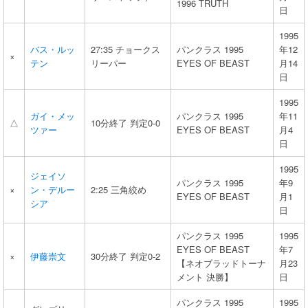
1996 TRUTH
日
1995
バス・ルッ
27:35 チョークス
パンクラス 1995
年12
×
テン
リーパー
EYES OF BEAST
月14
日
1995
ガイ・メッ
パンクラス 1995
年11
△
10分終了 判定0-0
ツァー
EYES OF BEAST
月4
日
1995
ジェイソ
パンクラス 1995
年9
×
ン・デルー
2:25 三角絞め
EYES OF BEAST
月1
シア
日
パンクラス 1995
1995
EYES OF BEAST
年7
×
伊藤崇文
30分終了 判定0-2
【ネオブラッドトーナ
月23
メント 決勝】
日
パンクラス 1995
1995