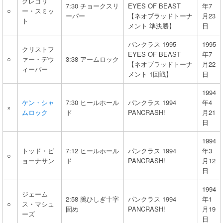
グレゴリ
7:30 チョークスリ
EYES OF BEAST
年7
○
ー・スミッ
ーパー
【ネオブラッドトーナ
月23
ト
メント 準決勝】
日
パンクラス 1995
1995
クリストフ
EYES OF BEAST
年7
○
ァー・デウ
3:38 アームロック
【ネオブラッドトーナ
月22
ィーバー
メント 1回戦】
日
1994
ケン・シャ
7:30 ヒールホール
パンクラス 1994
年4
×
ムロック
ド
PANCRASH!
月21
日
1994
トッド・ビ
7:12 ヒールホール
パンクラス 1994
年3
○
ョーナサン
ド
PANCRASH!
月12
日
1994
ジェーム
2:58 腕ひしぎ十字
パンクラス 1994
年1
○
ス・マシュ
固め
PANCRASH!
月19
ーズ
日