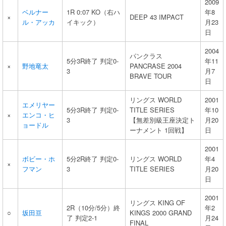
2009
ベルナー
1R 0:07 KO（右ハ
年8
×
DEEP 43 IMPACT
ル・アッカ
イキック）
月23
日
2004
パンクラス
5分3R終了 判定0-
年11
×
野地竜太
PANCRASE 2004
3
月7
BRAVE TOUR
日
リングス WORLD
2001
エメリヤー
5分3R終了 判定0-
TITLE SERIES
年10
×
エンコ・ヒ
3
【無差別級王座決定ト
月20
ョードル
ーナメント 1回戦】
日
2001
ボビー・ホ
5分2R終了 判定0-
リングス WORLD
年4
×
フマン
3
TITLE SERIES
月20
日
2001
リングス KING OF
2R（10分/5分）終
年2
○
坂田亘
KINGS 2000 GRAND
了 判定2-1
月24
FINAL