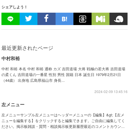
シェアしよう！
最近更新されたページ
中村和裕
中村 和裕 本名 中村 和裕 通称 カズ 吉田道場 大将 戦極の若大将 吉田道場
の柔くん 吉田道場の一番星 性別 男性 国籍 日本 誕生日 1979年2月21日
（44歳） 出身地 広島県福山市 身長...
2024-02-09 13:45:16
左メニュー
左メニューサンプル左メニューはヘッダーメニューの【編集】&gt;【左メ
ニューを編集する】をクリックすると編集できます。ご自由に編集してく
ださい。掲示板雑談・質問・相談掲示板更新履歴最近のコメントカウン...