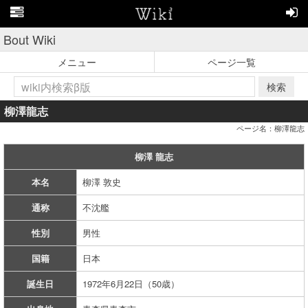
Bout Wiki
メニュー
ページ一覧
検索
柳澤龍志
ページ名：柳澤龍志
柳澤 龍志
本名
柳澤 敦史
通称
不沈艦
性別
男性
国籍
日本
誕生日
1972年6月22日（50歳）