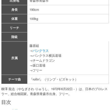
出身地
青森県青森市
身長
190cm
体重
100kg
リーチ
階級
藤原組
→
パンクラス
→パンクラス横浜道場
所属
→チームドラゴン
→坂口道場
→フリー
テーマ曲
『rollin'』（リンプ・ビズキット）
柳澤 龍志（やなぎさわ りゅうし、1972年6月22日 - ）は、日本のプロレス
ラー、総合格闘家。青森県青森市出身。フリー。
目次