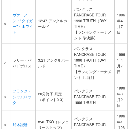
パンクラス
ヴァーノ
PANCRASE TOUR
1996
ン・"タイガ
12:47 アンクルホ
1996 TRUTH（DAY
年4
○
ー"・ホワイ
ールド
TIME）
月7
ト
【ランキングトーナメ
日
ント 準決勝】
パンクラス
PANCRASE TOUR
1996
ラリー・パ
3:21 アンクルホー
1996 TRUTH（DAY
年4
○
パドポロス
ルド
TIME）
月7
【ランキングトーナメ
日
ント 1回戦】
1996
フランク・
パンクラス
20分終了 判定
年3
×
シャムロッ
PANCRASE TOUR
（ポイント0-3）
月2
ク
1996 TRUTH
日
1996
パンクラス
8:42 TKO（レフェ
年1
×
船木誠勝
PANCRASE TOUR
リーストップ）
月28