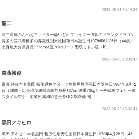
2023-08-31 15:14:34
龍二
龍二通称のんべえファイター酔いどれファイター博多のドランクドラゴン
博多の荒武者博多の昇龍性別男性国籍日本誕生日1978年8月26日（44歳）
出身地大分県身長177cm体重70kgリーチ階級ミドル級（K...
2023-06-03 13:32:47
齋藤裕俊
齋藤 裕俊本名齋藤 裕俊通称マヌーフ性別男性国籍日本誕生日1984年8月12
日（38歳）出身地茨城県猿島郡身長167cm体重70kgリーチ階級フェザー級
スタイル空手、柔道所属和術慧舟會GODS齋藤 裕...
2023-06-03 13:32:41
黒田アキヒロ
黒田 アキヒロ本名黒田 哲広性別男性国籍日本誕生日1978年4月28日（45