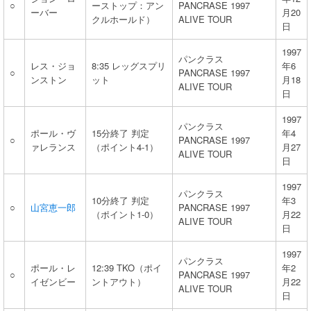
○
ーストップ：アン
PANCRASE 1997
ーバー
月20
クルホールド）
ALIVE TOUR
日
1997
パンクラス
レス・ジョ
8:35 レッグスプリ
年6
○
PANCRASE 1997
ンストン
ット
月18
ALIVE TOUR
日
1997
パンクラス
ポール・ヴ
15分終了 判定
年4
○
PANCRASE 1997
ァレランス
（ポイント4-1）
月27
ALIVE TOUR
日
1997
パンクラス
10分終了 判定
年3
○
山宮恵一郎
PANCRASE 1997
（ポイント1-0）
月22
ALIVE TOUR
日
1997
パンクラス
ポール・レ
12:39 TKO（ポイ
年2
○
PANCRASE 1997
イゼンビー
ントアウト）
月22
ALIVE TOUR
日