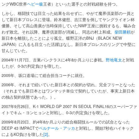
ングWBC世界
ヘビー級
王者）といった選手との対戦経験を持つ。
しかし、格闘技では目立った結果を出せずに、やがて魔界倶楽部の一員と
して新日本プロレスに登場。鈴木健想、吉江豊を倒してヤングライオン杯
優勝。そして高山善廣が当時保持していたNWF王座に挑戦するも、噛み合
わず敗北。それ以降、魔界倶楽部が消滅し、同志の村上和成、
柴田勝頼
が
新日本を離脱したことにより孤立。蝶野正洋のBNJ（BLACK NEW
JAPAN）に入るも目立った活躍はなし。新日本プロレスのリングで中堅に
甘んじていた。
2004年11月7日、古巣パンクラスに4年8か月ぶりに参戦。
野地竜太
と対戦
したが、0-3の判定負けを喫した。
2005年、坂口道場にて総合担当コーチに就任。
2006年、それまで続いていた新日本との契約が切れ、完全フリーとなった
（それまでも新日本とはワンマッチ単位で契約していたが、事実上新日本
の独占契約状態であった。）。
2007年9月26日、K-1 WORLD GP 2007 IN SEOUL FINAL16のスーパーファ
イトでキム・ヨンヒョンと対戦し、0-3の判定負けを喫した。
2009年8月23日、約4年8か月ぶりの総合格闘技ルールでの試合となった
DEEP 43 IMPACTで
ベルナール・アッカ
と対戦し、開始7秒右ハイキック
によるKO負けを喫した
[2]
。