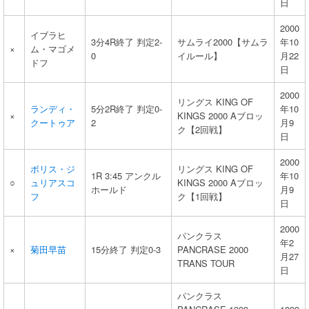
日
2000
イブラヒ
3分4R終了 判定2-
サムライ2000【サムラ
年10
×
ム・マゴメ
0
イルール】
月22
ドフ
日
2000
リングス KING OF
ランディ・
5分2R終了 判定0-
年10
×
KINGS 2000 Aブロッ
クートゥア
2
月9
ク【2回戦】
日
2000
ボリス・ジ
リングス KING OF
1R 3:45 アンクル
年10
○
ュリアスコ
KINGS 2000 Aブロッ
ホールド
月9
フ
ク【1回戦】
日
2000
パンクラス
年2
×
菊田早苗
15分終了 判定0-3
PANCRASE 2000
月27
TRANS TOUR
日
パンクラス