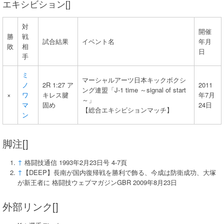
エキシビション[]
対
開催
勝
戦
試合結果
イベント名
年月
敗
相
日
手
ミ
マーシャルアーツ日本キックボクシ
ノ
2R 1:27 ア
2011
ング連盟「J-1 time ～signal of start
×
ワ
キレス腱
年7月
～」
マ
固め
24日
【総合エキシビションマッチ】
ン
脚注[]
↑
格闘技通信 1993年2月23日号 4-7頁
↑
【DEEP】長南が国内復帰戦を勝利で飾る、今成は防衛成功、大塚
が新王者に 格闘技ウェブマガジンGBR 2009年8月23日
外部リンク[]