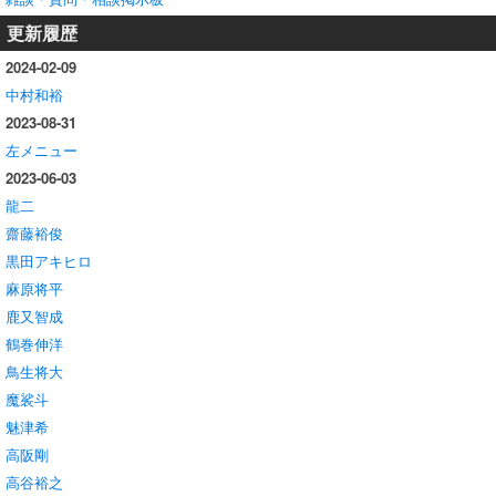
更新履歴
2024-02-09
中村和裕
2023-08-31
左メニュー
2023-06-03
龍二
齋藤裕俊
黒田アキヒロ
麻原将平
鹿又智成
鶴巻伸洋
鳥生将大
魔裟斗
魅津希
高阪剛
高谷裕之