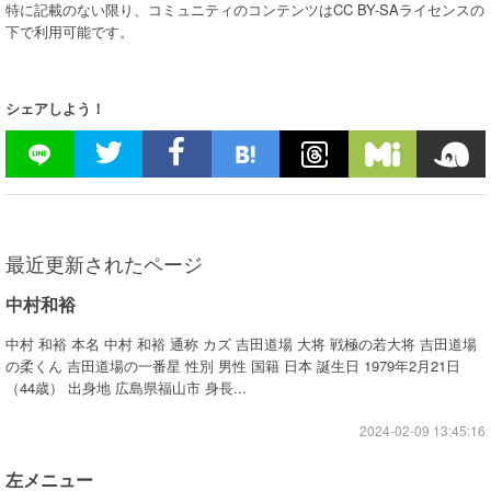
特に記載のない限り、コミュニティのコンテンツはCC BY-SAライセンスの
下で利用可能です。
シェアしよう！
最近更新されたページ
中村和裕
中村 和裕 本名 中村 和裕 通称 カズ 吉田道場 大将 戦極の若大将 吉田道場
の柔くん 吉田道場の一番星 性別 男性 国籍 日本 誕生日 1979年2月21日
（44歳） 出身地 広島県福山市 身長...
2024-02-09 13:45:16
左メニュー