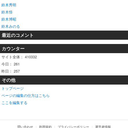
鈴木秀明
鈴木悟
鈴木博昭
鈴木みのる
最近のコメント
カウンター
サイト全体：
410332
今日：
261
昨日：
257
その他
トップページ
ページの編集の仕方はこちら
ここを編集する
問い合わせ
利用規約
プライバシーポリシー
運営者情報