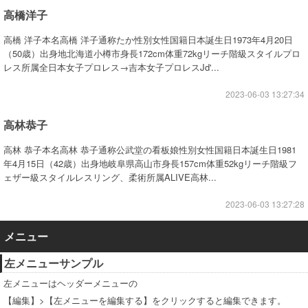
高橋洋子
高橋 洋子本名高橋 洋子通称たか性別女性国籍日本誕生日1973年4月20日
（50歳）出身地北海道小樽市身長172cm体重72kgリーチ階級スタイルプロ
レス所属全日本女子プロレス→吉本女子プロレスJd'...
2023-06-03 13:27:34
高林恭子
高林 恭子本名高林 恭子通称公武堂の看板娘性別女性国籍日本誕生日1981
年4月15日（42歳）出身地岐阜県高山市身長157cm体重52kgリーチ階級フ
ェザー級スタイルレスリング、柔術所属ALIVE高林...
2023-06-03 13:27:28
メニュー
左メニューサンプル
左メニューはヘッダーメニューの
【編集】>【左メニューを編集する】をクリックすると編集できます。