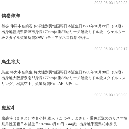
2023-06-03 13:32:23
鶴巻伸洋
鶴巻 伸洋本名鶴巻 伸洋性別男性国籍日本誕生日1971年10月22日（51歳）
出身地新潟県新津市身長170cm体重87kgリーチ階級ミドル級、ウェルター
級スタイル柔道所属SAW→ティアゲネス鶴巻 伸洋...
2023-06-03 13:32:17
鳥生将大
鳥生 将大本名鳥生 将大性別男性国籍日本誕生日1983年10月30日（39歳）
出身地大阪府泉南郡身長177cm体重85kgリーチ階級ミドル級スタイルレス
リング、極真空手、柔道所属P's LAB 大阪→...
2023-06-03 13:30:20
魔裟斗
魔裟斗（まさと）本名小林 雅人（こばやし まさと）通称反逆のカリスマ性
別男性国籍日本誕生日1979年3月10日（44歳）出身地千葉県柏市身長