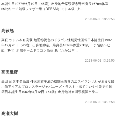
本誕生日1977年6月10日（45歳）出身地千葉県習志野市身長167cm体重
65kgリーチ階級フェザー級（DREAM）ミドル級（H...
2023-06-03 13:29:56
高萩勉
高萩 ツトム本名高萩 勉通称褐色のドラゴン性別男性国籍日本誕生日1982
年12月20日（40歳）出身地神奈川県身長181cm体重97kgリーチ階級ヘビー
級（K-1）所属チームドラゴン高萩 勉（たかはぎ...
2023-06-03 13:29:50
高田延彦
高田 延彦本名高田 伸彦通称平成の格闘王青春のエスペランサわがままな膝
小僧アイアムプロレスラージャパニーズ・ラスト・出てこいや性別男性国
籍日本誕生日1962年4月12日（61歳）出身地神奈川県横浜市身...
2023-06-03 13:27:58
高瀬大樹