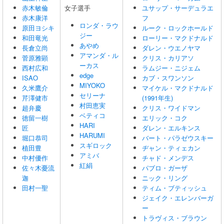
赤木敏倫
女子選手
ユサップ・サーデュラエ
赤木康洋
フ
ロンダ・ラウ
原田ヨシキ
ルーク・ロックホールド
ジー
和田竜光
ローリー・マクドナルド
あやめ
長倉立尚
ダレン・ウエノヤマ
アマンダ・ル
菅原雅顕
クリス・カリアソ
ーカス
西村広和
ラムジー・ニジェム
edge
ISAO
カブ・スワンソン
MIYOKO
久米鷹介
マイケル・マクドナルド
セリーナ
芹澤健市
(1991年生)
村田恵実
超弁慶
クリス・ワイドマン
ベティコ
徳留一樹
エリック・コク
HARI
匠
ダレン・エルキンス
HARUMI
堀口恭司
バート・パラゼウスキー
スギロック
植田豊
ヂャン・ティェカン
アミバ
中村優作
チャド・メンデス
紅絹
佐々木憂流
パブロ・ガーザ
迦
ニック・リング
田村一聖
ティム・ブティッシュ
ジェイク・エレンバーガ
ー
トラヴィス・ブラウン