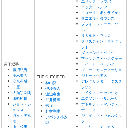
エリック・シウバ
ニック・レンツ
イゴール・ポクライェク
ダニエル・ダウンズ
ブライアン・エバーソー
ル
リカルド・ラマス
クリスチャン・モアクラ
フト
ダマッシオ・ペイジ
マッケンズ・セメジャー
男子選手
ロバート・ペラルタ
藤沼弘秀
ダニー・カスティーリョ
小林聖人
ジミー・ヘテス
THE OUTSIDER
安永有希
アレクサンダー・グスタ
秋山翼
一慶
フソン
伊澤寿人
大類宗次朗
マイク・マッセンジオ
渡辺竜也
山崎昭博
エジソン・バルボーザ
武井勇輝
ジョン・シ
ホドルフォ・マルケス・
秀虎
ョレス
ディニス
野村剛史
ガイ・デル
ジェイコブ・ヴォルクマ
アパッチ小次
モ
ン
郎
山上幹臣
ローリー・マーカム