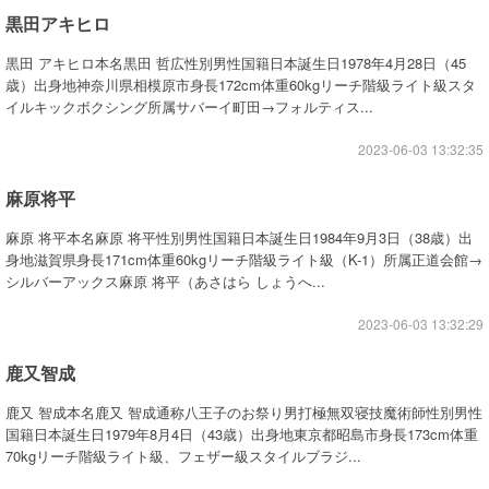
黒田アキヒロ
黒田 アキヒロ本名黒田 哲広性別男性国籍日本誕生日1978年4月28日（45
歳）出身地神奈川県相模原市身長172cm体重60kgリーチ階級ライト級スタ
イルキックボクシング所属サバーイ町田→フォルティス...
2023-06-03 13:32:35
麻原将平
麻原 将平本名麻原 将平性別男性国籍日本誕生日1984年9月3日（38歳）出
身地滋賀県身長171cm体重60kgリーチ階級ライト級（K-1）所属正道会館→
シルバーアックス麻原 将平（あさはら しょうへ...
2023-06-03 13:32:29
鹿又智成
鹿又 智成本名鹿又 智成通称八王子のお祭り男打極無双寝技魔術師性別男性
国籍日本誕生日1979年8月4日（43歳）出身地東京都昭島市身長173cm体重
70kgリーチ階級ライト級、フェザー級スタイルブラジ...