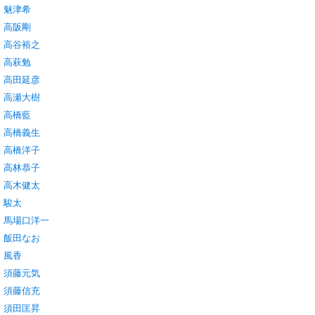
魅津希
高阪剛
高谷裕之
高萩勉
高田延彦
高瀬大樹
高橋藍
高橋義生
高橋洋子
高林恭子
高木健太
駿太
馬場口洋一
飯田なお
風香
須藤元気
須藤信充
須田匡昇