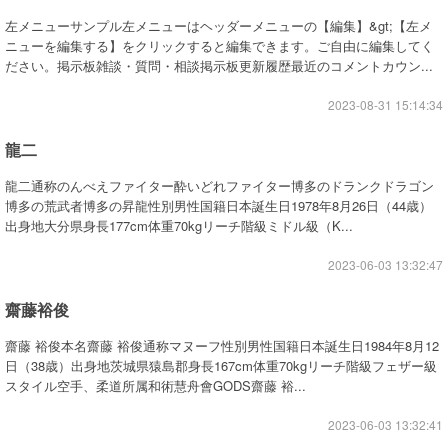
左メニューサンプル左メニューはヘッダーメニューの【編集】&gt;【左メ
ニューを編集する】をクリックすると編集できます。ご自由に編集してく
ださい。掲示板雑談・質問・相談掲示板更新履歴最近のコメントカウン...
2023-08-31 15:14:34
龍二
龍二通称のんべえファイター酔いどれファイター博多のドランクドラゴン
博多の荒武者博多の昇龍性別男性国籍日本誕生日1978年8月26日（44歳）
出身地大分県身長177cm体重70kgリーチ階級ミドル級（K...
2023-06-03 13:32:47
齋藤裕俊
齋藤 裕俊本名齋藤 裕俊通称マヌーフ性別男性国籍日本誕生日1984年8月12
日（38歳）出身地茨城県猿島郡身長167cm体重70kgリーチ階級フェザー級
スタイル空手、柔道所属和術慧舟會GODS齋藤 裕...
2023-06-03 13:32:41