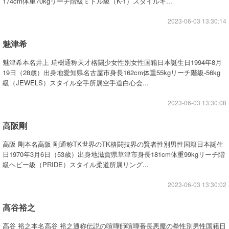
174cm体重70kgリーチ階級ミドル級（K-1）スタイルキ...
2023-06-03 13:30:14
魅津希
魅津希本名井上 瑞樹通称天才格闘少女性別女性国籍日本誕生日1994年8月
19日（28歳）出身地愛知県名古屋市身長162cm体重55kgリーチ階級-56kg
級（JEWELS）スタイル空手所属空手道白心会...
2023-06-03 13:30:08
高阪剛
高阪 剛本名高阪 剛通称TK世界のTK格闘技界の賢者性別男性国籍日本誕生
日1970年3月6日（53歳）出身地滋賀県草津市身長181cm体重99kgリーチ階
級ヘビー級（PRIDE）スタイル柔道所属リング...
2023-06-03 13:30:02
高谷裕之
高谷 裕之本名高谷 裕之通称伝説の喧嘩師喧嘩番長悪魔の拳性別男性国籍日