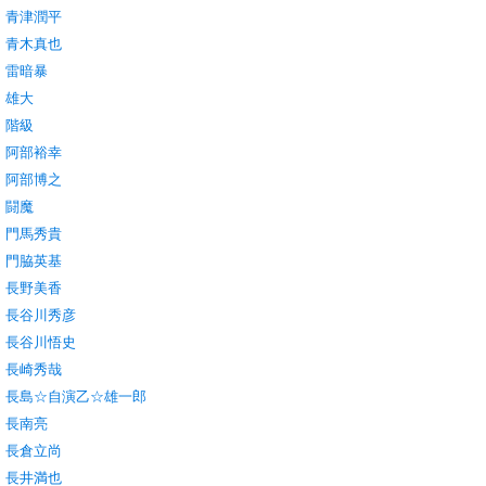
青津潤平
青木真也
雷暗暴
雄大
階級
阿部裕幸
阿部博之
闘魔
門馬秀貴
門脇英基
長野美香
長谷川秀彦
長谷川悟史
長崎秀哉
長島☆自演乙☆雄一郎
長南亮
長倉立尚
長井満也