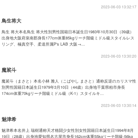
2023-06-03 13:32:17
鳥生将大
鳥生 将大本名鳥生 将大性別男性国籍日本誕生日1983年10月30日（39歳）
出身地大阪府泉南郡身長177cm体重85kgリーチ階級ミドル級スタイルレス
リング、極真空手、柔道所属P's LAB 大阪→...
2023-06-03 13:30:20
魔裟斗
魔裟斗（まさと）本名小林 雅人（こばやし まさと）通称反逆のカリスマ性
別男性国籍日本誕生日1979年3月10日（44歳）出身地千葉県柏市身長
174cm体重70kgリーチ階級ミドル級（K-1）スタイルキ...
2023-06-03 13:30:14
魅津希
魅津希本名井上 瑞樹通称天才格闘少女性別女性国籍日本誕生日1994年8月
19日（28歳）出身地愛知県名古屋市身長162cm体重55kgリーチ階級-56kg