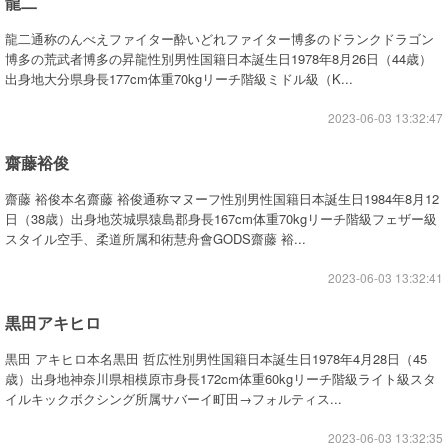
龍二
龍二通称のんべえファイター酔いどれファイター博多のドランクドラゴン
博多の荒武者博多の昇龍性別男性国籍日本誕生日1978年8月26日（44歳）
出身地大分県身長177cm体重70kgリーチ階級ミドル級（K...
2023-06-03 13:32:47
齋藤裕俊
齋藤 裕俊本名齋藤 裕俊通称マヌーフ性別男性国籍日本誕生日1984年8月12
日（38歳）出身地茨城県猿島郡身長167cm体重70kgリーチ階級フェザー級
スタイル空手、柔道所属和術慧舟會GODS齋藤 裕...
2023-06-03 13:32:41
黒田アキヒロ
黒田 アキヒロ本名黒田 哲広性別男性国籍日本誕生日1978年4月28日（45
歳）出身地神奈川県相模原市身長172cm体重60kgリーチ階級ライト級スタ
イルキックボクシング所属サバーイ町田→フォルティス...
2023-06-03 13:32:35