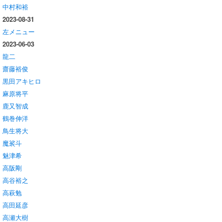
中村和裕
2023-08-31
左メニュー
2023-06-03
龍二
齋藤裕俊
黒田アキヒロ
麻原将平
鹿又智成
鶴巻伸洋
鳥生将大
魔裟斗
魅津希
高阪剛
高谷裕之
高萩勉
高田延彦
高瀬大樹