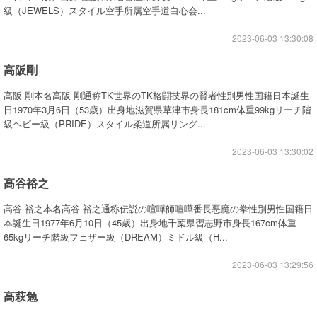
級（JEWELS）スタイル空手所属空手道白心会...
2023-06-03 13:30:08
高阪剛
高阪 剛本名高阪 剛通称TK世界のTK格闘技界の賢者性別男性国籍日本誕生
日1970年3月6日（53歳）出身地滋賀県草津市身長181cm体重99kgリーチ階
級ヘビー級（PRIDE）スタイル柔道所属リング...
2023-06-03 13:30:02
高谷裕之
高谷 裕之本名高谷 裕之通称伝説の喧嘩師喧嘩番長悪魔の拳性別男性国籍日
本誕生日1977年6月10日（45歳）出身地千葉県習志野市身長167cm体重
65kgリーチ階級フェザー級（DREAM）ミドル級（H...
2023-06-03 13:29:56
高萩勉