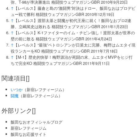
弥、T-98が準決勝進出 格闘技ウェブマガジンGBR 2010年9月23日
↑
【レベルス】藤倉と島の“激闘男”対決はドロー、飯田なおはプロデビ
ュー戦で勝利 格闘技ウェブマガジンGBR 2010年12月19日
↑
【レベルス】渡部太基と闘魔が初代王座に就く！飯田なおプロ2連
勝、立嶋篤史は敗れる 格闘技ウェブマガジンGBR 2011年1月23日
↑
【レベルス】K-1ファイターのイム・チビン強し！渡部太基が世界の
壁の前に散る 格闘技ウェブマガジンGBR 2011年4月24日
↑
【レベルス】“最強”ペトロシアンが日菜太に完勝、梅野はムエタイ現
役ランカーをKO 格闘技ウェブマガジンGBR 2011年7月18日
↑
【M-1】歴史的快挙！梅野源治が死闘の末、ムエタイMVPをヒジ打
ちで完全KO 格闘技ウェブマガジンGBR 2011年9月11日
関連項目[]
いつか
（新宿レフティージム）
闘魔
（新宿レフティージム）
外部リンク[]
飯田なおオフィシャルブログ
新宿レフティージム
飯田なお応援サイト