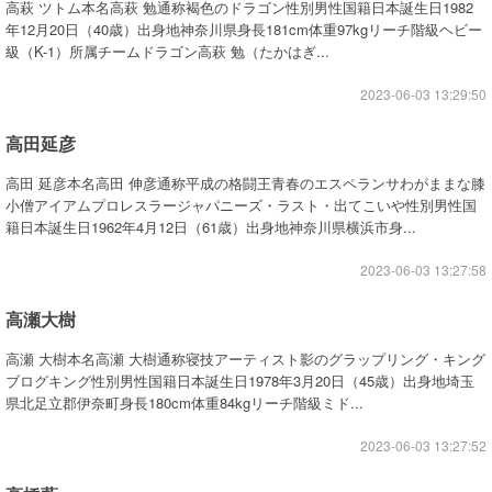
高萩 ツトム本名高萩 勉通称褐色のドラゴン性別男性国籍日本誕生日1982
年12月20日（40歳）出身地神奈川県身長181cm体重97kgリーチ階級ヘビー
級（K-1）所属チームドラゴン高萩 勉（たかはぎ...
2023-06-03 13:29:50
高田延彦
高田 延彦本名高田 伸彦通称平成の格闘王青春のエスペランサわがままな膝
小僧アイアムプロレスラージャパニーズ・ラスト・出てこいや性別男性国
籍日本誕生日1962年4月12日（61歳）出身地神奈川県横浜市身...
2023-06-03 13:27:58
高瀬大樹
高瀬 大樹本名高瀬 大樹通称寝技アーティスト影のグラップリング・キング
ブログキング性別男性国籍日本誕生日1978年3月20日（45歳）出身地埼玉
県北足立郡伊奈町身長180cm体重84kgリーチ階級ミド...
2023-06-03 13:27:52