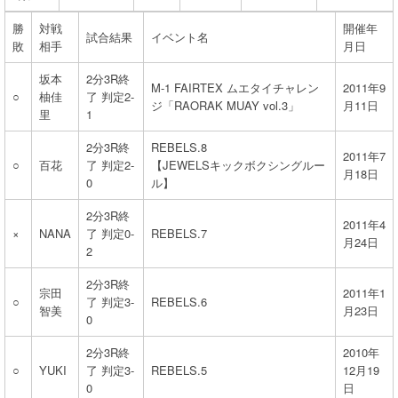
勝
対戦
開催年
試合結果
イベント名
敗
相手
月日
坂本
2分3R終
M-1 FAIRTEX ムエタイチャレン
2011年9
○
柚佳
了 判定2-
ジ「RAORAK MUAY vol.3」
月11日
里
1
2分3R終
REBELS.8
2011年7
○
百花
了 判定2-
【JEWELSキックボクシングルー
月18日
0
ル】
2分3R終
2011年4
×
NANA
了 判定0-
REBELS.7
月24日
2
2分3R終
宗田
2011年1
○
了 判定3-
REBELS.6
智美
月23日
0
2分3R終
2010年
○
YUKI
了 判定3-
REBELS.5
12月19
0
日