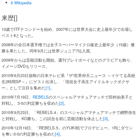
6 Wikipedia
来歴[]
10歳でITFテコンドーを始め、2007年には世界大会に史上最年少で出場し
ベスト8となった。
2008年の全日本選手権では女子スーパーマイクロ級史上最年少（15歳）優
勝を果たした。同年9月には世界ジュニア7位入賞。
2009年からは芸能活動も開始。週刊プレイボーイなどのグラビアも飾り、
イメージDVDもリリース。
2010年6月23日放映の日本テレビ系『ザ!世界仰天ニュース ～イケてる高校
生2時間SP～』にゲスト出演し、「現役女子高生アイドルキックボクサ
ー」として注目を集めた
[1]
。
2010年7月19日、
REBELS
のスペシャルアマチュアマッチで田村由美子と
対戦し、3-0の判定勝ちを収めた
[2]
。
2010年9月23日、「REBELS.4」のスペシャルアマチュアマッチで網野弥生
と対戦し、KO勝ち。この試合を前に芸能活動を休止した
[3]
。
2010年12月19日、「REBELS.5」のYUKI戦でプロデビュー。1Rにダウン
を奪い3-0の判定勝ちを収めた
[4]
。