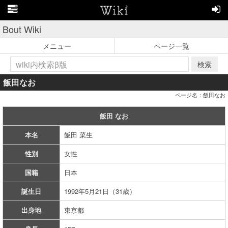
Bout Wiki
メニュー
ページ一覧
検索
飯田なお
ページ名：飯田なお
飯田 なお
本名
飯田 菜生
性別
女性
国籍
日本
誕生日
1992年5月21日（31歳）
出身地
東京都