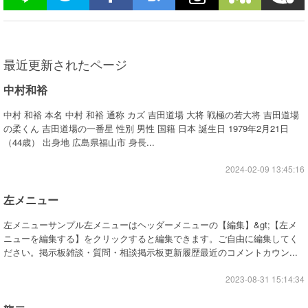
最近更新されたページ
中村和裕
中村 和裕 本名 中村 和裕 通称 カズ 吉田道場 大将 戦極の若大将 吉田道場
の柔くん 吉田道場の一番星 性別 男性 国籍 日本 誕生日 1979年2月21日
（44歳） 出身地 広島県福山市 身長...
2024-02-09 13:45:16
左メニュー
左メニューサンプル左メニューはヘッダーメニューの【編集】&gt;【左メ
ニューを編集する】をクリックすると編集できます。ご自由に編集してく
ださい。掲示板雑談・質問・相談掲示板更新履歴最近のコメントカウン...
2023-08-31 15:14:34