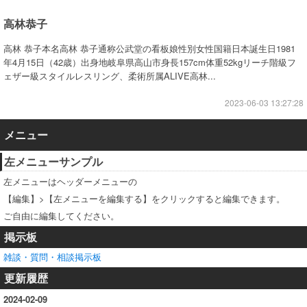
高林恭子
高林 恭子本名高林 恭子通称公武堂の看板娘性別女性国籍日本誕生日1981
年4月15日（42歳）出身地岐阜県高山市身長157cm体重52kgリーチ階級フ
ェザー級スタイルレスリング、柔術所属ALIVE高林...
2023-06-03 13:27:28
メニュー
左メニューサンプル
左メニューはヘッダーメニューの
【編集】>【左メニューを編集する】をクリックすると編集できます。
ご自由に編集してください。
掲示板
雑談・質問・相談掲示板
更新履歴
2024-02-09