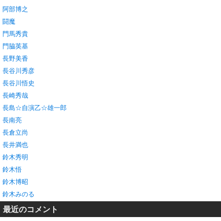
阿部博之
闘魔
門馬秀貴
門脇英基
長野美香
長谷川秀彦
長谷川悟史
長崎秀哉
長島☆自演乙☆雄一郎
長南亮
長倉立尚
長井満也
鈴木秀明
鈴木悟
鈴木博昭
鈴木みのる
最近のコメント