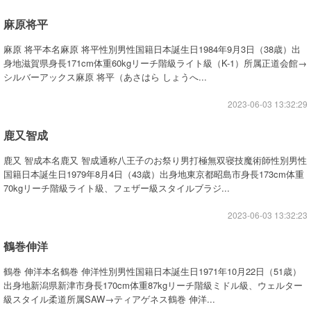
麻原将平
麻原 将平本名麻原 将平性別男性国籍日本誕生日1984年9月3日（38歳）出
身地滋賀県身長171cm体重60kgリーチ階級ライト級（K-1）所属正道会館→
シルバーアックス麻原 将平（あさはら しょうへ...
2023-06-03 13:32:29
鹿又智成
鹿又 智成本名鹿又 智成通称八王子のお祭り男打極無双寝技魔術師性別男性
国籍日本誕生日1979年8月4日（43歳）出身地東京都昭島市身長173cm体重
70kgリーチ階級ライト級、フェザー級スタイルブラジ...
2023-06-03 13:32:23
鶴巻伸洋
鶴巻 伸洋本名鶴巻 伸洋性別男性国籍日本誕生日1971年10月22日（51歳）
出身地新潟県新津市身長170cm体重87kgリーチ階級ミドル級、ウェルター
級スタイル柔道所属SAW→ティアゲネス鶴巻 伸洋...