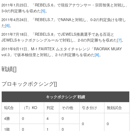
2011年1月23日、「REBELS.6」で現役アナウンサー・宗田智美と対戦し、
3-0の判定勝ちを収めた
[5]
。
2011年4月24日、「REBELS.7」でNANAと対戦し、0-2の判定負けを喫し
た
[6]
。
2011年7月18日、「REBELS.8」でJEWELS推薦選手である百花と
JEWELSキックボクシングルールで対戦し、2-0の判定勝ちを収めた
[7]
。
2011年9月11日、M-1 FAIRTEX ムエタイチャレンジ「RAORAK MUAY
vol.3」で坂本柚佳里と対戦し、2-1の判定勝ちを収めた
[8]
。
戦績[]
プロキックボクシング[]
キックボクシング 戦績
5試合
（T）KO
判定
その他
引き分け
無効試合
4勝
0
4
0
0
0
1敗
0
1
0