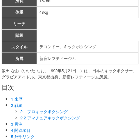
身長
157cm
体重
48kg
リーチ
階級
テコンドー、キックボクシング
スタイル
所属
新宿レフティージム
飯田 なお（いいだ なお、1992年5月21日 - ）は、日本のキックボクサー、
グラビアアイドル。東京都出身。新宿レフティージム所属。
目次
1 来歴
2 戦績
2.1 プロキックボクシング
2.2 アマチュアキックボクシング
3 脚注
4 関連項目
5 外部リンク