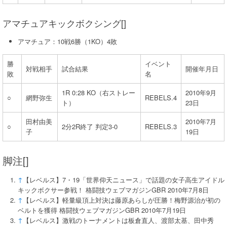
アマチュアキックボクシング[]
アマチュア：10戦6勝（1KO）4敗
勝
イベント
対戦相手
試合結果
開催年月日
敗
名
1R 0:28 KO（右ストレー
2010年9月
○
網野弥生
REBELS.4
ト）
23日
田村由美
2010年7月
○
2分2R終了 判定3-0
REBELS.3
子
19日
脚注[]
↑
【レベルス】7・19「世界仰天ニュース」で話題の女子高生アイドル
キックボクサー参戦！ 格闘技ウェブマガジンGBR 2010年7月8日
↑
【レベルス】軽量級頂上対決は藤原あらしが圧勝！梅野源治が初の
ベルトを獲得 格闘技ウェブマガジンGBR 2010年7月19日
↑
【レベルス】激戦のトーナメントは板倉直人、渡部太基、田中秀