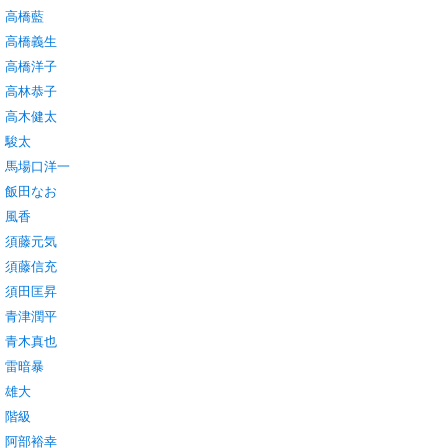
高橋藍
高橋義生
高橋洋子
高林恭子
高木健太
駿太
馬場口洋一
飯田なお
風香
須藤元気
須藤信充
須田匡昇
青津潤平
青木真也
雷暗暴
雄大
階級
阿部裕幸